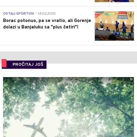
3
OSTALI SPORTOVI
14.02.2021.
|
Borac potonuo, pa se vratio, ali Gorenje
dolazi u Banjaluku sa "plus četiri"!
PROČITAJ JOŠ
0