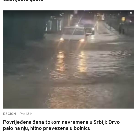
0
Pre 13 h
REGION
|
Povrijeđena žena tokom nevremena u Srbiji: Drvo
palo na nju, hitno prevezena u bolnicu