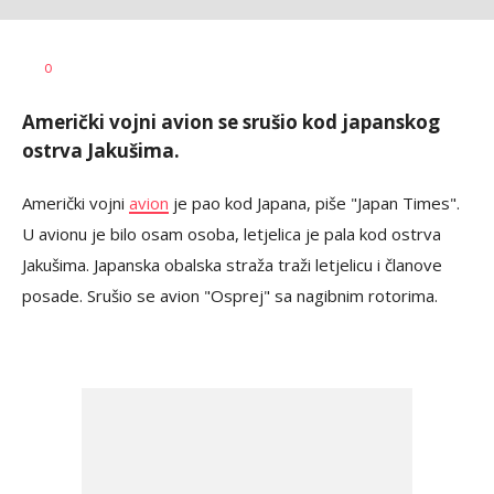
Dragana
AUTOR
0
Božić
Američki vojni avion se srušio kod japanskog
ostrva Jakušima.
Američki vojni
avion
je pao kod Japana, piše "Japan Times".
U avionu je bilo osam osoba, letjelica je pala kod ostrva
Jakušima. Japanska obalska straža traži letjelicu i članove
posade. Srušio se avion "Osprej" sa nagibnim rotorima.