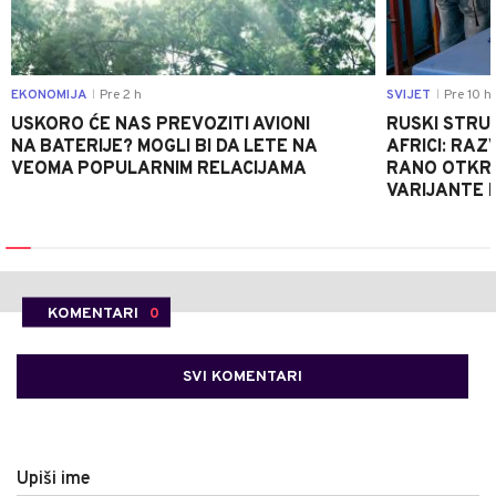
EKONOMIJA
Pre 2 h
SVIJET
Pre 10 h
|
|
USKORO ĆE NAS PREVOZITI AVIONI
RUSKI STRU
NA BATERIJE? MOGLI BI DA LETE NA
AFRICI: RAZ
VEOMA POPULARNIM RELACIJAMA
RANO OTKRI
VARIJANTE 
KOMENTARI
0
SVI KOMENTARI
Upiši ime