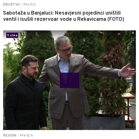
Pre 11 h
DRUŠTVO
|
Sabotaža u Banjaluci: Nesavjesni pojedinci uništili
ventil i isušili rezervoar vode u Rekavicama (FOTO)
0
5 slika
Pre 12 h
REGION
|