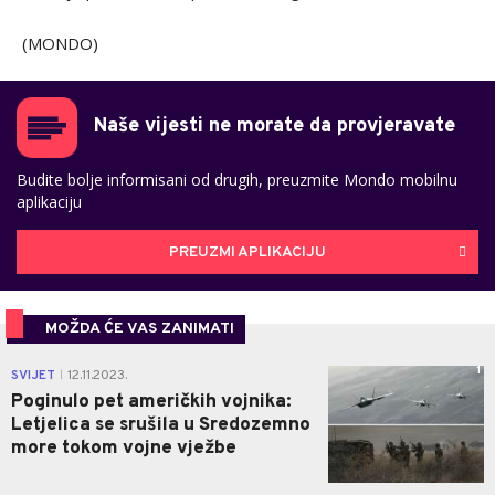
(MONDO)
Naše vijesti ne morate da provjeravate
Budite bolje informisani od drugih, preuzmite Mondo mobilnu
aplikaciju
PREUZMI APLIKACIJU
MOŽDA ĆE VAS ZANIMATI
1
SVIJET
12.11.2023.
|
Poginulo pet američkih vojnika:
Letjelica se srušila u Sredozemno
more tokom vojne vježbe