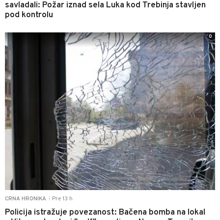
savladali: Požar iznad sela Luka kod Trebinja stavljen
pod kontrolu
0
Pre 13 h
CRNA HRONIKA
|
Policija istražuje povezanost: Bačena bomba na lokal