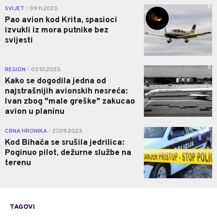
0
SVIJET
09.11.2023.
|
Pao avion kod Krita, spasioci
izvukli iz mora putnike bez
svijesti
0
REGION
03.10.2023.
|
Kako se dogodila jedna od
najstrašnijih avionskih nesreća:
Ivan zbog "male greške" zakucao
avion u planinu
0
CRNA HRONIKA
27.09.2023.
|
Kod Bihaća se srušila jedrilica:
Poginuo pilot, dežurne službe na
terenu
TAGOVI