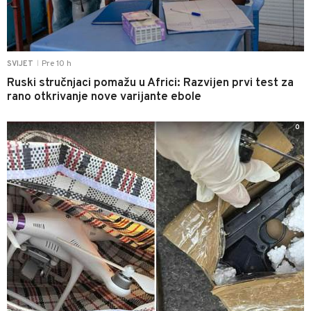
Pre 10 h
SVIJET
|
Ruski stručnjaci pomažu u Africi: Razvijen prvi test za
rano otkrivanje nove varijante ebole
0