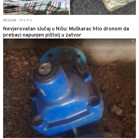
Pre 11 h
REGION
|
Nevjerovatan slučaj u Nišu: Muškarac htio dronom da
prebaci napunjen pištolj u zatvor
1