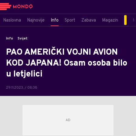
Naslovna
Najnovije
Info
Sport
Zabava
Magazin
M
Info
Svijet
PAO AMERIČKI VOJNI AVION
KOD JAPANA! Osam osoba bilo
u letjelici
29.11.2023. / 08:38