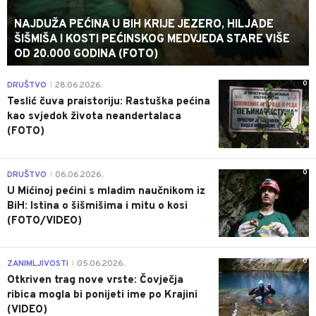
NAJDUŽA PEĆINA U BIH KRIJE JEZERO, HILJADE
ŠIŠMIŠA I KOSTI PEĆINSKOG MEDVJEDA STARE VIŠE
OD 20.000 GODINA (FOTO)
0
DRUŠTVO
28.06.2026.
|
Teslić čuva praistoriju: Rastuška pećina
kao svjedok života neandertalaca
(FOTO)
0
DRUŠTVO
06.06.2026.
|
U Mićinoj pećini s mladim naučnikom iz
BiH: Istina o šišmišima i mitu o kosi
(FOTO/VIDEO)
0
ZANIMLJIVOSTI
05.06.2026.
|
Otkriven trag nove vrste: Čovječja
ribica mogla bi ponijeti ime po Krajini
(VIDEO)