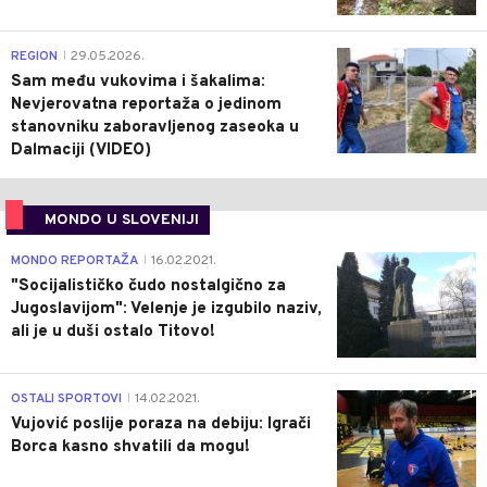
0
REGION
29.05.2026.
|
Sam među vukovima i šakalima:
Nevjerovatna reportaža o jedinom
stanovniku zaboravljenog zaseoka u
Dalmaciji (VIDEO)
MONDO U SLOVENIJI
4
MONDO REPORTAŽA
16.02.2021.
|
"Socijalističko čudo nostalgično za
Jugoslavijom": Velenje je izgubilo naziv,
ali je u duši ostalo Titovo!
1
OSTALI SPORTOVI
14.02.2021.
|
Vujović poslije poraza na debiju: Igrači
Borca kasno shvatili da mogu!