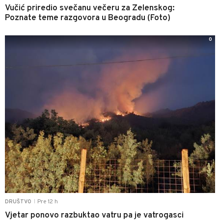
Vučić priredio svečanu večeru za Zelenskog:
Poznate teme razgovora u Beogradu (Foto)
0
Pre 12 h
DRUŠTVO
|
Vjetar ponovo razbuktao vatru pa je vatrogasci