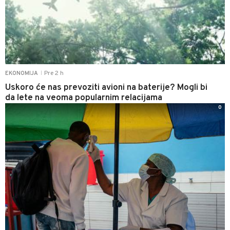
Pre 2 h
EKONOMIJA
|
Uskoro će nas prevoziti avioni na baterije? Mogli bi
da lete na veoma popularnim relacijama
0