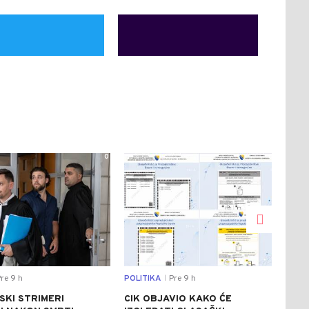
0
0
re 9 h
POLITIKA
Pre 9 h
DRU
|
SKI STRIMERI
CIK OBJAVIO KAKO ĆE
HEL