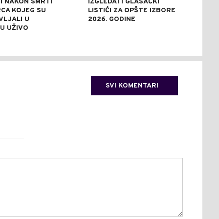
I NAKON SMRTI
IZGLEDATI GLASAČKI
POM
CA KOJEG SU
LISTIĆI ZA OPŠTE IZBORE
POŽ
VLJALI U
2026. GODINE
AKT
U UŽIVO
POL
SVI KOMENTARI