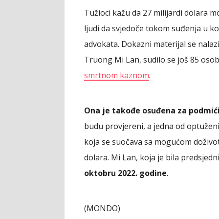
Tužioci kažu da 27 milijardi dolara mo
ljudi da svjedoče tokom suđenja u koj
advokata. Dokazni materijal se nalaz
Truong Mi Lan, sudilo se još 85 oso
smrtnom kaznom
.
Ona je takođe osuđena za podmić
budu provjereni, a jedna od optuženi
koja se suočava sa mogućom doživot
dolara. Mi Lan, koja je bila predsje
oktobru 2022. godine
.
(MONDO)