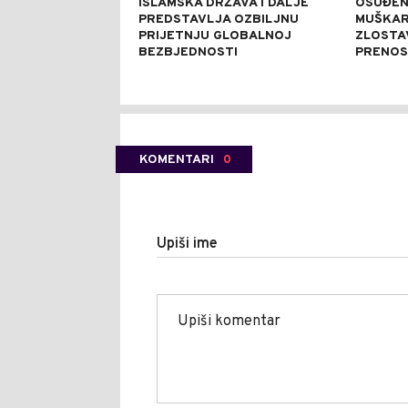
ISLAMSKA DRŽAVA I DALJE
OSUĐEN
PREDSTAVLJA OZBILJNU
MUŠKAR
PRIJETNJU GLOBALNOJ
ZLOSTA
BEZBJEDNOSTI
PRENOS
KOMENTARI
0
Upiši ime