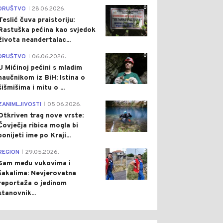
0
DRUŠTVO
28.06.2026.
|
Teslić čuva praistoriju:
Rastuška pećina kao svjedok
života neandertalac...
0
DRUŠTVO
06.06.2026.
|
U Mićinoj pećini s mladim
naučnikom iz BiH: Istina o
šišmišima i mitu o ...
0
ZANIMLJIVOSTI
05.06.2026.
|
Otkriven trag nove vrste:
Čovječja ribica mogla bi
ponijeti ime po Kraji...
0
REGION
29.05.2026.
|
Sam među vukovima i
šakalima: Nevjerovatna
reportaža o jedinom
stanovnik...