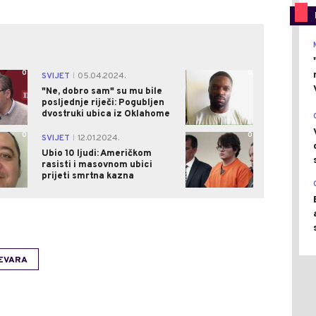
0
0
SVIJET
05.04.2024.
|
"Ne, dobro sam" su mu bile
posljednje riječi: Pogubljen
dvostruki ubica iz Oklahome
0
0
SVIJET
12.01.2024.
|
Ubio 10 ljudi: Američkom
rasisti i masovnom ubici
prijeti smrtna kazna
EVARA