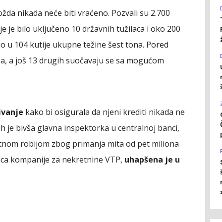
žda nikada neće biti vraćeno. Pozvali su 2.700
e je bilo uključeno 10 državnih tužilaca i oko 200
io u 104 kutije ukupne težine šest tona. Pored
ba, a još 13 drugih suočavaju se sa mogućom
ivanje
kako bi osigurala da njeni krediti nikada ne
h je bivša glavna inspektorka u centralnoj banci,
nom robijom zbog primanja mita od pet miliona
dnica kompanije za nekretnine VTP,
uhapšena je u