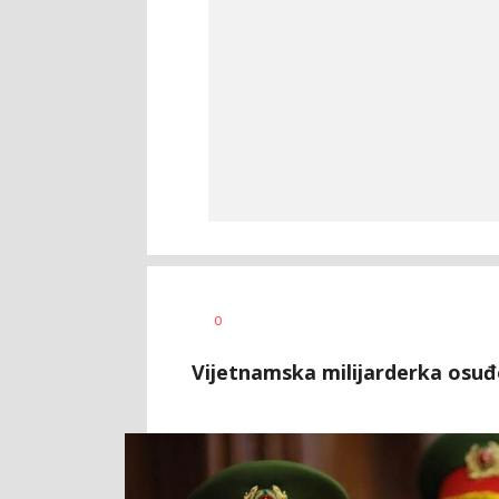
Nevena
AUTOR
0
Davidović
Vijetnamska milijarderka osuđ