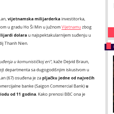
Lan,
vijetnamska milijarderka
investitorka,
om u gradu Ho Ši Min u južnom
Vijetnamu
zbog
lijardi dolara
u najspektakularnijem suđenju u
edij Thanh Nien.
suđenja u komunističkoj eri"
, kaže Dejvid Braun,
tejt departmenta sa dugogodišnjim iskustvom u
Lan (67) osuđena je za
pljačku jedne od najvećih
omercijalne banke (Saigon Commercial Bank)
u
riodu od 11 godina
. Kako prenosi BBC ona je