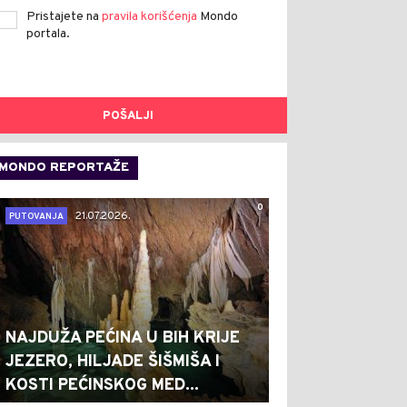
Pristajete na
pravila korišćenja
Mondo
portala.
POŠALJI
MONDO REPORTAŽE
0
21.07.2026.
PUTOVANJA
NAJDUŽA PEĆINA U BIH KRIJE
JEZERO, HILJADE ŠIŠMIŠA I
KOSTI PEĆINSKOG MED...