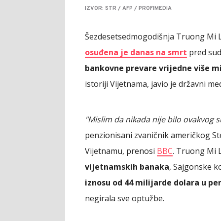
IZVOR: STR / AFP / PROFIMEDIA
Šezdesetsedmogodišnja Truong Mi 
osuđena je danas na smrt
pred sud
bankovne prevare vrijedne više mi
istoriji Vijetnama, javio je državni m
"Mislim da nikada nije bilo ovakvog 
penzionisani zvaničnik američkog S
Vijetnamu, prenosi
BBC
. Truong Mi 
vijetnamskih banaka
, Sajgonske k
iznosu od 44 milijarde dolara u pe
negirala sve optužbe.