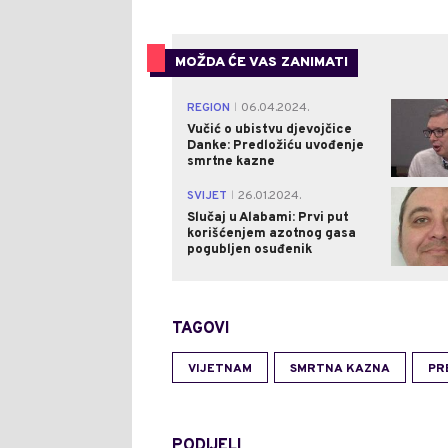
MOŽDA ĆE VAS ZANIMATI
REGION
06.04.2024.
|
Vučić o ubistvu djevojčice
Danke: Predložiću uvođenje
smrtne kazne
SVIJET
26.01.2024.
|
Slučaj u Alabami: Prvi put
korišćenjem azotnog gasa
pogubljen osuđenik
TAGOVI
VIJETNAM
SMRTNA KAZNA
PR
PODIJELI