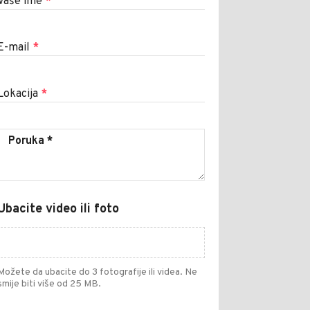
Vaše ime
*
E-mail
*
Lokacija
*
Ubacite video ili foto
Možete da ubacite do 3 fotografije ili videa. Ne
smije biti više od 25 MB.