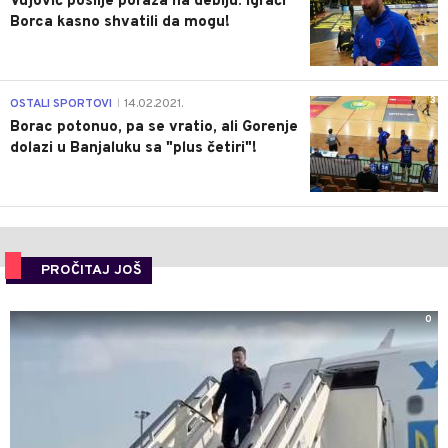
Vujović poslije poraza na debiju: Igrači
Borca kasno shvatili da mogu!
3
OSTALI SPORTOVI
14.02.2021.
|
Borac potonuo, pa se vratio, ali Gorenje
dolazi u Banjaluku sa "plus četiri"!
PROČITAJ JOŠ
0