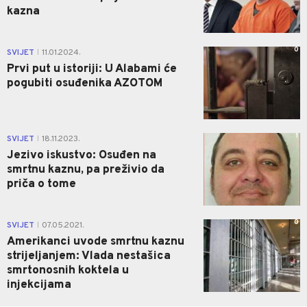
kazna
0
SVIJET
11.01.2024.
|
Prvi put u istoriji: U Alabami će
pogubiti osuđenika AZOTOM
1
SVIJET
18.11.2023.
|
Jezivo iskustvo: Osuđen na
smrtnu kaznu, pa preživio da
priča o tome
0
SVIJET
07.05.2021.
|
Amerikanci uvode smrtnu kaznu
strijeljanjem: Vlada nestašica
smrtonosnih koktela u
injekcijama