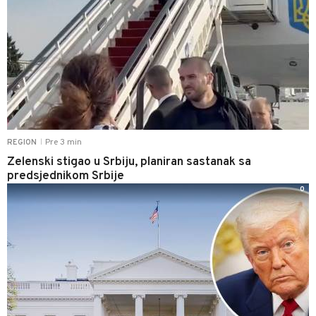
Pre 3 min
REGION
|
Zelenski stigao u Srbiju, planiran sastanak sa
predsjednikom Srbije
0