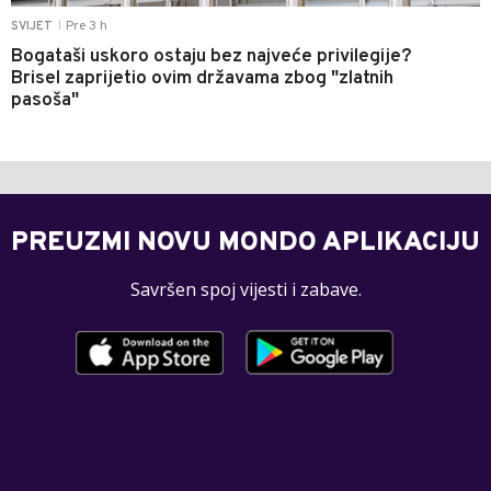
Pre 3 h
SVIJET
|
Bogataši uskoro ostaju bez najveće privilegije?
Brisel zaprijetio ovim državama zbog "zlatnih
pasoša"
PREUZMI NOVU MONDO APLIKACIJU
Savršen spoj vijesti i zabave.