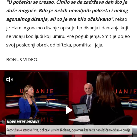
"U početku se tresao. Činilo se da zadržava dah što je
duže moguće. Bilo je nekih nevoljnih pokreta i nekog
agonalnog disanja, ali to je sve bilo očekivano"
, rekao
je Ham. Agonalno disanje opisuje tip disanja i dahtanja koji
se viđaju kod ljudi koji umiru. Pre pogubljenja, Smit je pojeo
svoj poslednji obrok od bifteka, pomfrita i jaja.
BONUS VIDEO:
zvuk