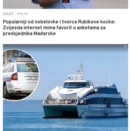
Pre 1 h
SVIJET
|
Popularniji od nobelovke i tvorca Rubikove kocke:
Zvijezda internet mima favorit u anketama za
predsjednika Mađarske
0