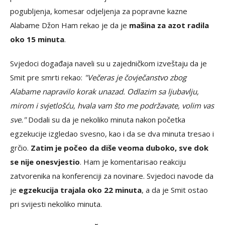
pogubljenja, komesar odjeljenja za popravne kazne
Alabame Džon Ham rekao je da je
mašina za azot radila
oko 15 minuta
.
Svjedoci događaja naveli su u zajedničkom izveštaju da je
Smit pre smrti rekao:
"Večeras je čovječanstvo zbog
Alabame napravilo korak unazad. Odlazim sa ljubavlju,
mirom i svjetlošću, hvala vam što me podržavate, volim vas
sve."
Dodali su da je nekoliko minuta nakon početka
egzekucije izgledao svesno, kao i da se dva minuta tresao i
grčio.
Zatim je počeo da diše veoma duboko, sve dok
se nije onesvjestio
. Ham je komentarisao reakciju
zatvorenika na konferenciji za novinare. Svjedoci navode da
je
egzekucija trajala oko 22 minuta
, a da je Smit ostao
pri svijesti nekoliko minuta.