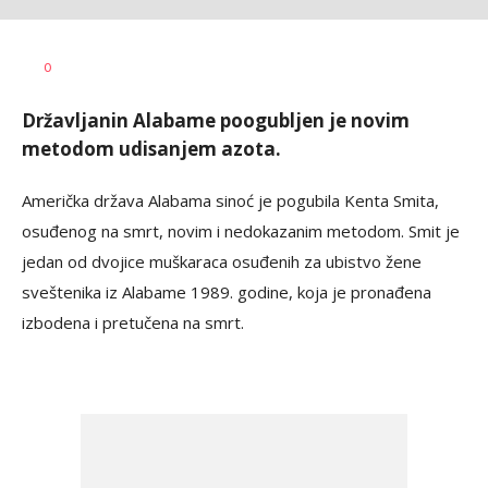
Nevena
AUTOR
0
Davidović
Državljanin Alabame poogubljen je novim
metodom udisanjem azota.
Američka država Alabama sinoć je pogubila Kenta Smita,
osuđenog na smrt, novim i nedokazanim metodom. Smit je
jedan od dvojice muškaraca osuđenih za ubistvo žene
sveštenika iz Alabame 1989. godine, koja je pronađena
izbodena i pretučena na smrt.