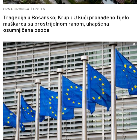
Pre 3 h
CRNA HRONIKA
|
Tragedija u Bosanskoj Krupi: U kući pronađeno tijelo
muškarca sa prostrijelnom ranom, uhapšena
osumnjičena osoba
0