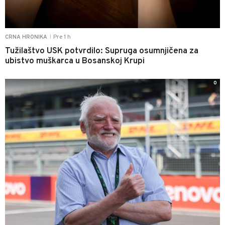
Pre 1 h
CRNA HRONIKA
|
Tužilaštvo USK potvrdilo: Supruga osumnjičena za
ubistvo muškarca u Bosanskoj Krupi
0