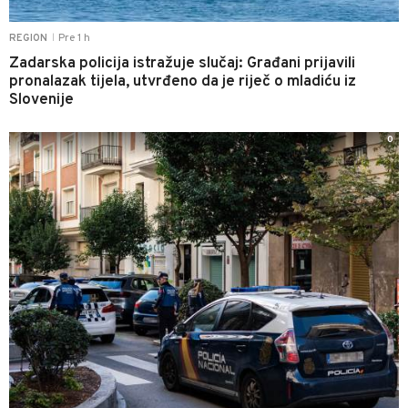
Pre 1 h
REGION
|
Zadarska policija istražuje slučaj: Građani prijavili
pronalazak tijela, utvrđeno da je riječ o mladiću iz
Slovenije
0