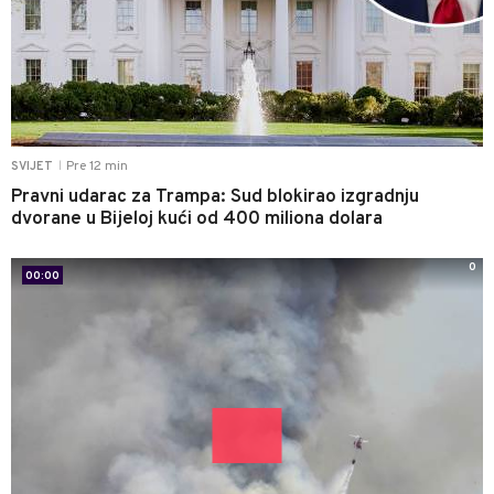
Pre 12 min
SVIJET
|
Pravni udarac za Trampa: Sud blokirao izgradnju
dvorane u Bijeloj kući od 400 miliona dolara
0
00:00