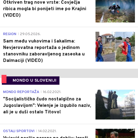
Otkriven trag nove vrste: Čovječja
ribica mogla bi ponijeti ime po Krajini
(VIDEO)
0
REGION
29.05.2026.
|
Sam među vukovima i šakalima:
Nevjerovatna reportaža o jedinom
stanovniku zaboravljenog zaseoka u
Dalmaciji (VIDEO)
MONDO U SLOVENIJI
4
MONDO REPORTAŽA
16.02.2021.
|
"Socijalističko čudo nostalgično za
Jugoslavijom": Velenje je izgubilo naziv,
ali je u duši ostalo Titovo!
1
OSTALI SPORTOVI
14.02.2021.
|