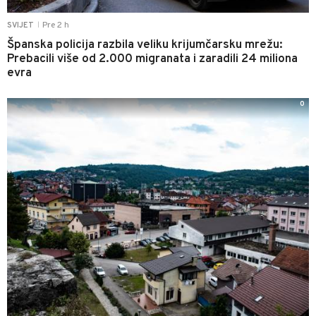
Pre 2 h
SVIJET
|
Španska policija razbila veliku krijumčarsku mrežu:
Prebacili više od 2.000 migranata i zaradili 24 miliona
evra
0