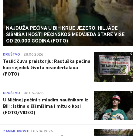
NAJDUŽA PEĆINA U BIH KRIJE JEZERO, HILJADE
ŠIŠMIŠA I KOSTI PEĆINSKOG MEDVJEDA STARE VIŠE
OD 20.000 GODINA (FOTO)
0
DRUŠTVO
28.06.2026.
|
Teslić čuva praistoriju: Rastuška pećina
kao svjedok života neandertalaca
(FOTO)
0
DRUŠTVO
06.06.2026.
|
U Mićinoj pećini s mladim naučnikom iz
BiH: Istina o šišmišima i mitu o kosi
(FOTO/VIDEO)
0
ZANIMLJIVOSTI
05.06.2026.
|