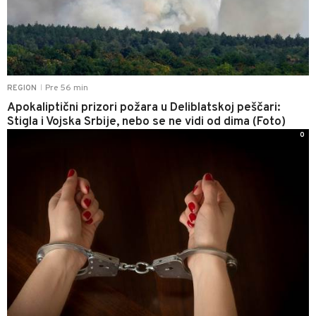
Pre 56 min
REGION
|
Apokaliptični prizori požara u Deliblatskoj peščari:
Stigla i Vojska Srbije, nebo se ne vidi od dima (Foto)
0