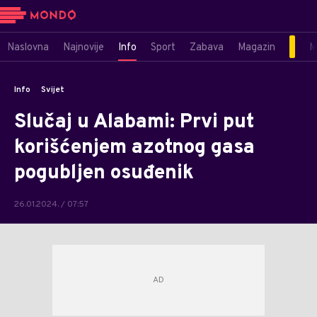
Naslovna
Najnovije
Info
Sport
Zabava
Magazin
M
Info
Svijet
Slučaj u Alabami: Prvi put
korišćenjem azotnog gasa
pogubljen osuđenik
26.01.2024. / 07:57