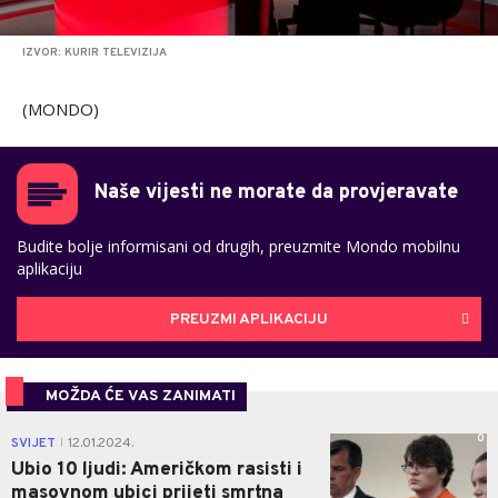
IZVOR: KURIR TELEVIZIJA
(MONDO)
Naše vijesti ne morate da provjeravate
Budite bolje informisani od drugih, preuzmite Mondo mobilnu
aplikaciju
PREUZMI APLIKACIJU
MOŽDA ĆE VAS ZANIMATI
0
SVIJET
12.01.2024.
|
Ubio 10 ljudi: Američkom rasisti i
masovnom ubici prijeti smrtna