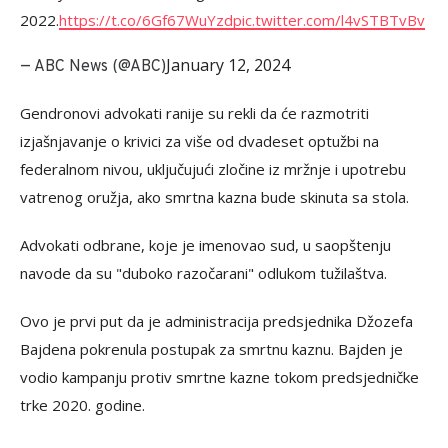
2022.
https://t.co/6Gf67WuYzd
pic.twitter.com/l4vSTBTvBv
January 12, 2024
— ABC News (@ABC)
Gendronovi advokati ranije su rekli da će razmotriti
izjašnjavanje o krivici za više od dvadeset optužbi na
federalnom nivou, uključujući zločine iz mržnje i upotrebu
vatrenog oružja, ako smrtna kazna bude skinuta sa stola.
Advokati odbrane, koje je imenovao sud, u saopštenju
navode da su "duboko razočarani" odlukom tužilaštva.
Ovo je prvi put da je administracija predsjednika Džozefa
Bajdena pokrenula postupak za smrtnu kaznu. Bajden je
vodio kampanju protiv smrtne kazne tokom predsjedničke
trke 2020. godine.