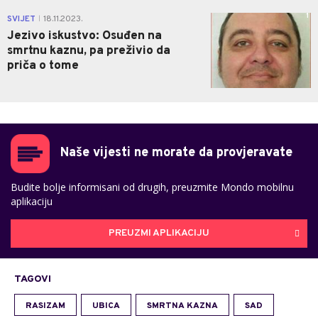
1
SVIJET
18.11.2023.
|
Jezivo iskustvo: Osuđen na
smrtnu kaznu, pa preživio da
priča o tome
Naše vijesti ne morate da provjeravate
Budite bolje informisani od drugih, preuzmite Mondo mobilnu
aplikaciju
PREUZMI APLIKACIJU
TAGOVI
RASIZAM
UBICA
SMRTNA KAZNA
SAD