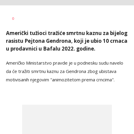
Vesna
AUTOR
0
Kerkez
Američki tužioci tražiće smrtnu kaznu za bijelog
rasistu Pejtona Gendrona, koji je ubio 10 crnaca
u prodavnici u Bafalu 2022. godine.
Američko Ministarstvo pravde je u podnesku sudu navelo
da će tražiti smrtnu kaznu za Gendrona zbog ubistava
motivisanih njegovim "animozitetom prema crncima".