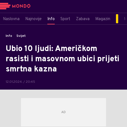
Naslovna
Najnovije
Info
Sport
Zabava
Magazin
M
Info
Svijet
Ubio 10 ljudi: Američkom
rasisti i masovnom ubici prijeti
smrtna kazna
12.01.2024. / 20:45