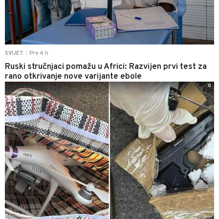
Pre 4 h
SVIJET
|
Ruski stručnjaci pomažu u Africi: Razvijen prvi test za
rano otkrivanje nove varijante ebole
0