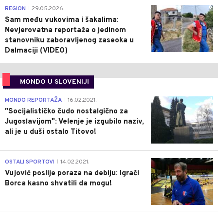
0
REGION
29.05.2026.
|
Sam među vukovima i šakalima:
Nevjerovatna reportaža o jedinom
stanovniku zaboravljenog zaseoka u
Dalmaciji (VIDEO)
MONDO U SLOVENIJI
4
MONDO REPORTAŽA
16.02.2021.
|
"Socijalističko čudo nostalgično za
Jugoslavijom": Velenje je izgubilo naziv,
ali je u duši ostalo Titovo!
1
OSTALI SPORTOVI
14.02.2021.
|
Vujović poslije poraza na debiju: Igrači
Borca kasno shvatili da mogu!