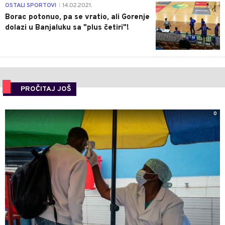
3
OSTALI SPORTOVI
14.02.2021.
|
Borac potonuo, pa se vratio, ali Gorenje
dolazi u Banjaluku sa "plus četiri"!
PROČITAJ JOŠ
0