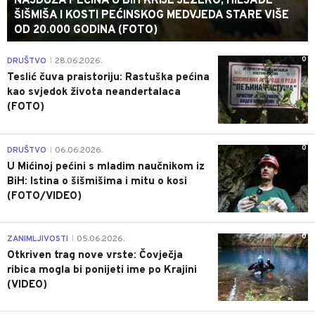
NAJDUŽA PEĆINA U BIH KRIJE JEZERO, HILJADE
ŠIŠMIŠA I KOSTI PEĆINSKOG MEDVJEDA STARE VIŠE
OD 20.000 GODINA (FOTO)
0
DRUŠTVO
28.06.2026.
|
Teslić čuva praistoriju: Rastuška pećina
kao svjedok života neandertalaca
(FOTO)
0
DRUŠTVO
06.06.2026.
|
U Mićinoj pećini s mladim naučnikom iz
BiH: Istina o šišmišima i mitu o kosi
(FOTO/VIDEO)
0
ZANIMLJIVOSTI
05.06.2026.
|
Otkriven trag nove vrste: Čovječja
ribica mogla bi ponijeti ime po Krajini
(VIDEO)