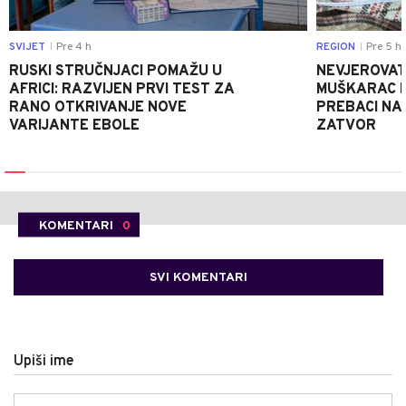
SVIJET
Pre 4 h
REGION
Pre 5 h
|
|
RUSKI STRUČNJACI POMAŽU U
NEVJEROVATA
AFRICI: RAZVIJEN PRVI TEST ZA
MUŠKARAC H
RANO OTKRIVANJE NOVE
PREBACI NA
VARIJANTE EBOLE
ZATVOR
KOMENTARI
0
SVI KOMENTARI
Upiši ime