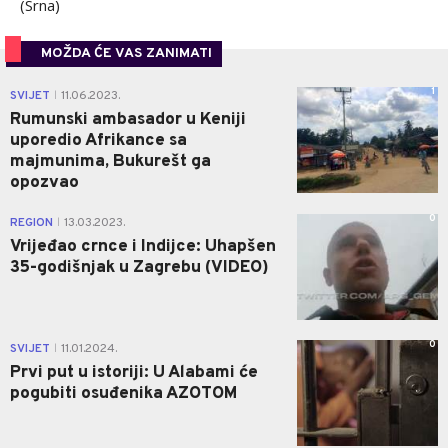
(Srna)
MOŽDA ĆE VAS ZANIMATI
1
SVIJET
11.06.2023.
|
Rumunski ambasador u Keniji
uporedio Afrikance sa
majmunima, Bukurešt ga
opozvao
0
REGION
13.03.2023.
|
Vrijeđao crnce i Indijce: Uhapšen
35-godišnjak u Zagrebu (VIDEO)
0
SVIJET
11.01.2024.
|
Prvi put u istoriji: U Alabami će
pogubiti osuđenika AZOTOM