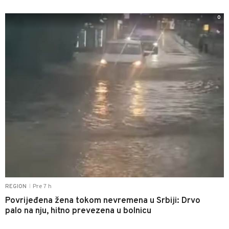
0
Pre 7 h
REGION
|
Povrijeđena žena tokom nevremena u Srbiji: Drvo
palo na nju, hitno prevezena u bolnicu