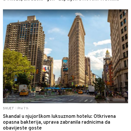
0
Pre 7 h
SVIJET
|
Skandal u njujorškom luksuznom hotelu: Otkrivena
opasna bakterija, uprava zabranila radnicima da
obavijeste goste