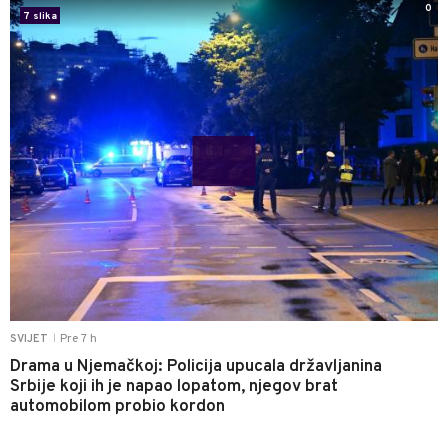
0
7 slika
Pre 7 h
SVIJET
|
Drama u Njemačkoj: Policija upucala državljanina
Srbije koji ih je napao lopatom, njegov brat
automobilom probio kordon