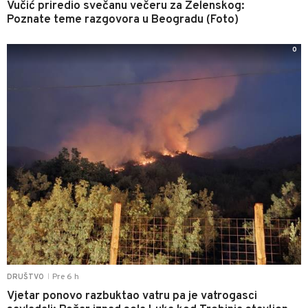
Vučić priredio svečanu večeru za Zelenskog:
Poznate teme razgovora u Beogradu (Foto)
0
Pre 6 h
DRUŠTVO
|
Vjetar ponovo razbuktao vatru pa je vatrogasci