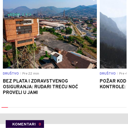
0
DRUŠTVO
Pre 22 min
DRUŠTVO
Pre 4
|
|
BEZ PLATA I ZDRAVSTVENOG
POŽAR KOD K
OSIGURANJA: RUDARI TREĆU NOĆ
KONTROLE: 
PROVELI U JAMI
KOMENTARI
0