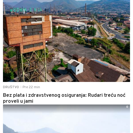
Pre 22 min
DRUŠTVO
|
Bez plata i zdravstvenog osiguranja: Rudari treću noć
proveli u jami
0