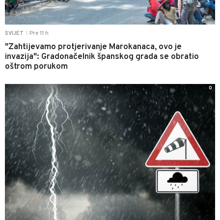
Pre 11 h
SVIJET
|
"Zahtijevamo protjerivanje Marokanaca, ovo je
invazija": Gradonačelnik španskog grada se obratio
oštrom porukom
0