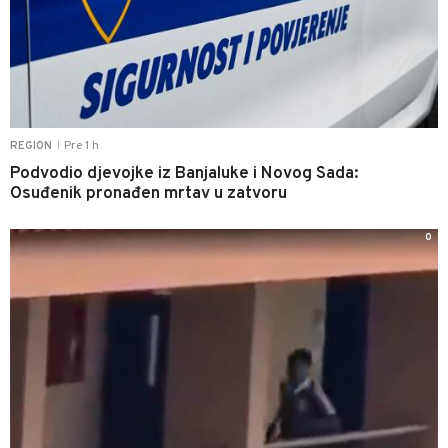
Pre 1 h
REGION
|
Podvodio djevojke iz Banjaluke i Novog Sada:
Osuđenik pronađen mrtav u zatvoru
0