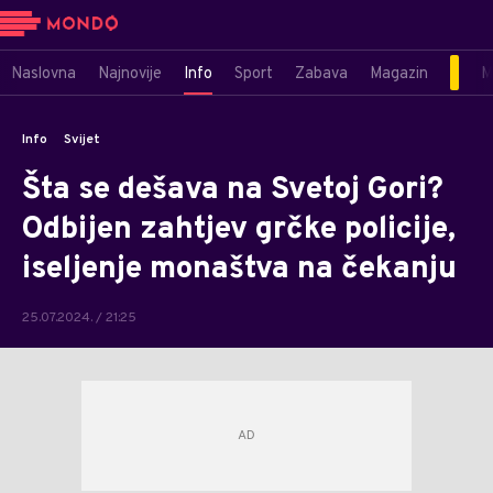
Naslovna
Najnovije
Info
Sport
Zabava
Magazin
M
Info
Svijet
Šta se dešava na Svetoj Gori?
Odbijen zahtjev grčke policije,
iseljenje monaštva na čekanju
25.07.2024. / 21:25