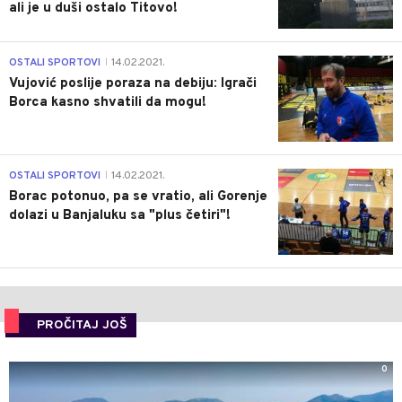
ali je u duši ostalo Titovo!
1
OSTALI SPORTOVI
14.02.2021.
|
Vujović poslije poraza na debiju: Igrači
Borca kasno shvatili da mogu!
3
OSTALI SPORTOVI
14.02.2021.
|
Borac potonuo, pa se vratio, ali Gorenje
dolazi u Banjaluku sa "plus četiri"!
PROČITAJ JOŠ
0