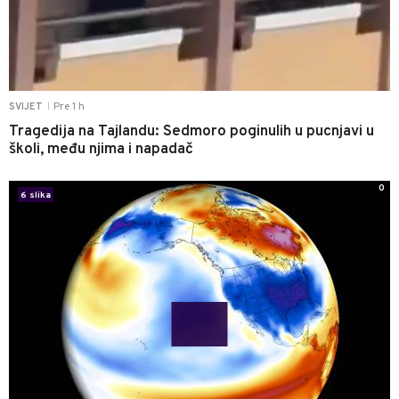
Pre 1 h
SVIJET
|
Tragedija na Tajlandu: Sedmoro poginulih u pucnjavi u
školi, među njima i napadač
0
6 slika