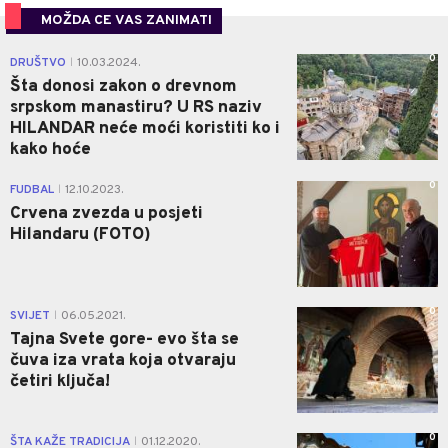
MOŽDA CE VAS ZANIMATI
0
DRUŠTVO
10.03.2024.
|
Šta donosi zakon o drevnom
srpskom manastiru? U RS naziv
HILANDAR neće moći koristiti ko i
kako hoće
0
FUDBAL
12.10.2023.
|
Crvena zvezda u posjeti
Hilandaru (FOTO)
0
SVIJET
06.05.2021.
|
Tajna Svete gore- evo šta se
čuva iza vrata koja otvaraju
četiri ključa!
0
ŠTA KAŽE TRADICIJA
01.12.2020.
|