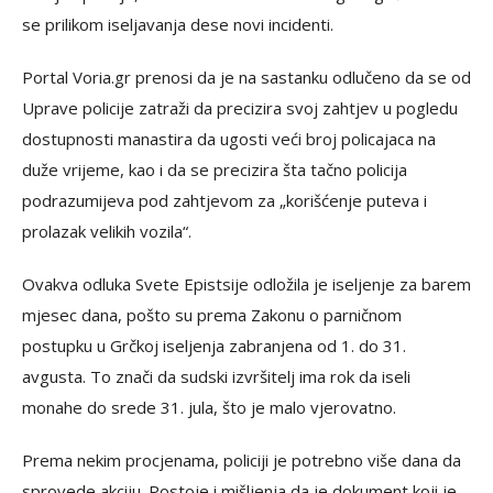
se prilikom iseljavanja dese novi incidenti.
Portal Voria.gr prenosi da je na sastanku odlučeno da se od
Uprave policije zatraži da precizira svoj zahtjev u pogledu
dostupnosti manastira da ugosti veći broj policajaca na
duže vrijeme, kao i da se precizira šta tačno policija
podrazumijeva pod zahtjevom za „korišćenje puteva i
prolazak velikih vozila“.
Ovakva odluka Svete Epistsije odložila je iseljenje za barem
mjesec dana, pošto su prema Zakonu o parničnom
postupku u Grčkoj iseljenja zabranjena od 1. do 31.
avgusta. To znači da sudski izvršitelj ima rok da iseli
monahe do srede 31. jula, što je malo vjerovatno.
Prema nekim procjenama, policiji je potrebno više dana da
sprovede akciju. Postoje i mišljenja da je dokument koji je