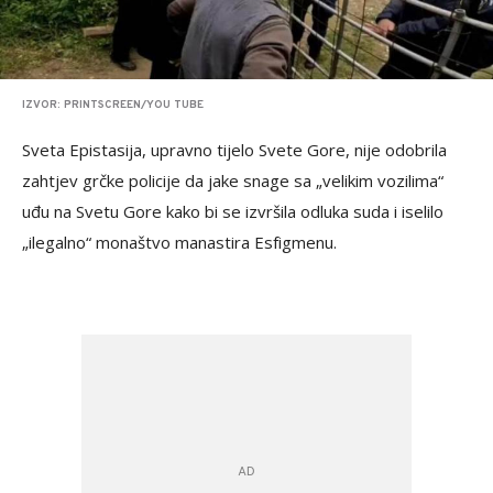
IZVOR: PRINTSCREEN/YOU TUBE
Sveta Epistasija, upravno tijelo Svete Gore, nije odobrila
zahtjev grčke policije da jake snage sa „velikim vozilima“
uđu na Svetu Gore kako bi se izvršila odluka suda i iselilo
„ilegalno“ monaštvo manastira Esfigmenu.