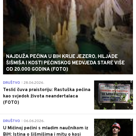
NAJDUŽA PEĆINA U BIH KRIJE JEZERO, HILJADE
ŠIŠMIŠA I KOSTI PEĆINSKOG MEDVJEDA STARE VIŠE
OD 20.000 GODINA (FOTO)
0
DRUŠTVO
28.06.2026.
|
Teslić čuva praistoriju: Rastuška pećina
kao svjedok života neandertalaca
(FOTO)
0
DRUŠTVO
06.06.2026.
|
U Mićinoj pećini s mladim naučnikom iz
BiH: Istina o šišmišima i mitu o kosi