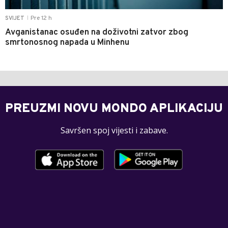
Pre 12 h
SVIJET
|
Avganistanac osuđen na doživotni zatvor zbog
smrtonosnog napada u Minhenu
PREUZMI NOVU MONDO APLIKACIJU
Savršen spoj vijesti i zabave.