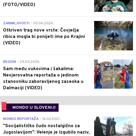
(FOTO/VIDEO)
0
ZANIMLJIVOSTI
05.06.2026.
|
Otkriven trag nove vrste: Čovječja
ribica mogla bi ponijeti ime po Krajini
(VIDEO)
0
REGION
29.05.2026.
|
Sam među vukovima i šakalima:
Nevjerovatna reportaža o jedinom
stanovniku zaboravljenog zaseoka u
Dalmaciji (VIDEO)
MONDO U SLOVENIJI
4
MONDO REPORTAŽA
16.02.2021.
|
"Socijalističko čudo nostalgično za
Jugoslavijom": Velenje je izgubilo naziv,