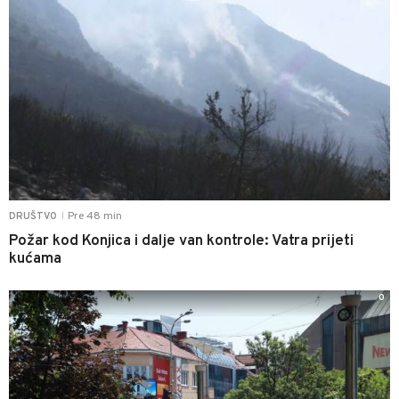
Pre 48 min
DRUŠTVO
|
Požar kod Konjica i dalje van kontrole: Vatra prijeti
kućama
0