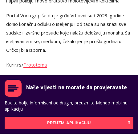
napali policiju i novo bratstvo molotovljevim koktelima.
Portal Voria.gr piše da je grčki Vrhovni sud 2023. godine
donio konačnu odluku o iseljenju i od tada su na snazi sve
sudske i izvršne presude koje nalažu deložaciju monaha. Sa
iseljavanjem se, međutim, čekalo jer je prošla godina u
Grčkoj bila izborna.
Kurir.rs/
Prototema
Naše vijesti ne morate da provjeravate
Budite bolje informisani od drugih, preuzmite Mondo mobilnu
aplikaciju
PREUZMI APLIKACIJU