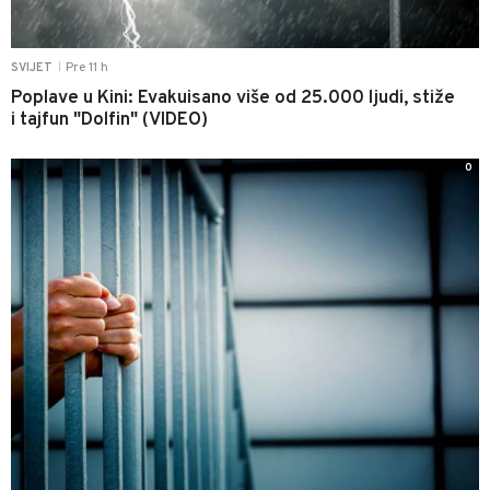
Pre 11 h
SVIJET
|
Poplave u Kini: Evakuisano više od 25.000 ljudi, stiže
i tajfun "Dolfin" (VIDEO)
0