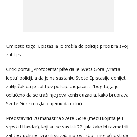
Umjesto toga, Epistasija je tražila da policija precizira svoj
zahtjev.
Grčki portal „Prototema“ piše da je Sveta Gora „vratila
loptu“ policiji, a da je na sastanku Svete Epistasije donijet
zaključak da je zahtjev policije „nejasan“. Zbog toga je
odlučeno da se traži njegova konkretizacija, kako bi uprava
Svete Gore mogla o njemu da odluči.
Predstavnici 20 manastira Svete Gore (među kojima je i
srpski Hilandar), koji su se sastali 22. jula kako bi razmotrili
zahtjev policije, izrazili su zabrinutost zbog mogućnosti da