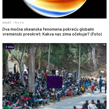
Pre 3 h
SVIJET
|
Dva moćna okeanska fenomena pokreću globalni
vremenski preokret: Kakva nas zima očekuje? (Foto)
0
5 slika