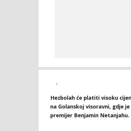
Dragana
AUTOR
1
Božić
Hezbolah će platiti visoku cije
na Golanskoj visoravni, gdje je
premijer Benjamin Netanjahu.