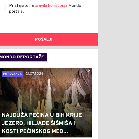
Pristajete na
pravila korišćenja
Mondo
portala.
POŠALJI
MONDO REPORTAŽE
0
21.07.2026.
PUTOVANJA
NAJDUŽA PEĆINA U BIH KRIJE
JEZERO, HILJADE ŠIŠMIŠA I
KOSTI PEĆINSKOG MED...