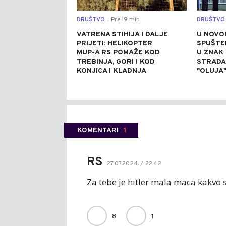
DRUŠTVO
Pre 19 min
DRUŠTVO
|
VATRENA STIHIJA I DALJE
U NOVO
PRIJETI: HELIKOPTER
SPUŠTE
MUP-A RS POMAŽE KOD
U ZNAK
TREBINJA, GORI I KOD
STRADAL
KONJICA I KLADNJA
"OLUJA
KOMENTARI
1
RS
27.07.2024. / 22:42
Za tebe je hitler mala maca kakvo s
8
1