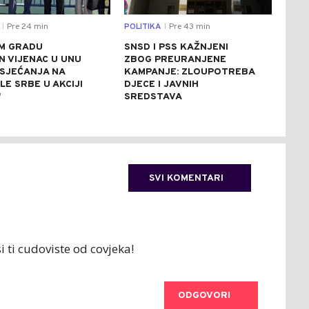
Pre 24 min
POLITIKA
Pre 43 min
CRNA
|
|
M GRADU
SNSD I PSS KAŽNJENI
MOT
N VIJENAC U UNU
ZBOG PREURANJENE
POV
 SJEĆANJA NA
KAMPANJE: ZLOUPOTREBA
U B
E SRBE U AKCIJI
DJECE I JAVNIH
ZBO
"
SREDSTAVA
VAN
SVI KOMENTARI
i ti cudoviste od covjeka!
ODGOVORI