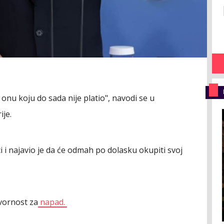
o onu koju do sada nije platio", navodi se u
je.
i i najavio je da će odmah po dolasku okupiti svoj
vornost za
napad.