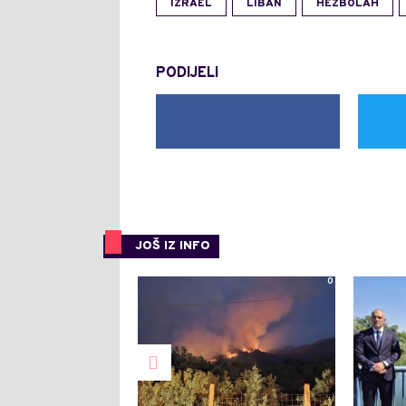
IZRAEL
LIBAN
HEZBOLAH
PODIJELI
JOŠ IZ INFO
0