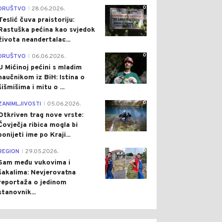
0
DRUŠTVO
28.06.2026.
|
Teslić čuva praistoriju:
Rastuška pećina kao svjedok
života neandertalac...
0
DRUŠTVO
06.06.2026.
|
U Mićinoj pećini s mladim
naučnikom iz BiH: Istina o
šišmišima i mitu o ...
0
ZANIMLJIVOSTI
05.06.2026.
|
Otkriven trag nove vrste:
Čovječja ribica mogla bi
ponijeti ime po Kraji...
0
REGION
29.05.2026.
|
Sam među vukovima i
šakalima: Nevjerovatna
reportaža o jedinom
stanovnik...