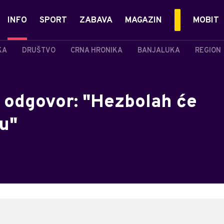
INFO
SPORT
ZABAVA
MAGAZIN
MOBIT
KA
DRUŠTVO
CRNA HRONIKA
BANJALUKA
REGION
 odgovor: "Hezbolah će
nu"