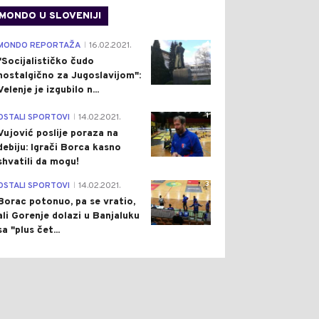
MONDO U SLOVENIJI
4
MONDO REPORTAŽA
16.02.2021.
|
"Socijalističko čudo
nostalgično za Jugoslavijom":
Velenje je izgubilo n...
1
OSTALI SPORTOVI
14.02.2021.
|
Vujović poslije poraza na
debiju: Igrači Borca kasno
shvatili da mogu!
3
OSTALI SPORTOVI
14.02.2021.
|
Borac potonuo, pa se vratio,
ali Gorenje dolazi u Banjaluku
0
0
sa "plus čet...