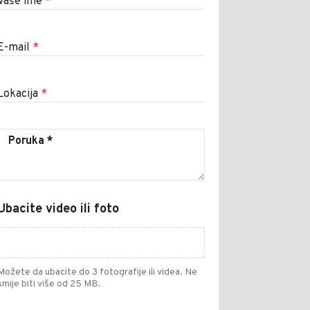
Vaše ime
*
E-mail
*
Lokacija
*
Ubacite video ili foto
Možete da ubacite do 3 fotografije ili videa. Ne
smije biti više od 25 MB.