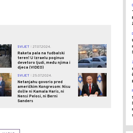
1
0
SVIJET
27.07.2024.
|
Raketa pala na fudbalski
teren! U Izraelu poginuo
devetoro ljudi, među njima i
djeca (VIDEO)
0
1
SVIJET
25.07.2024.
|
Netanjahu govorio pred
američkim Kongresom: Nisu
došle ni Kamala Haris, ni
Nensi Pelosi, ni Berni
Sanders