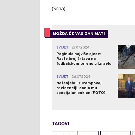
(Srna)
MOŽDA ĆE VAS ZANIMATI
SVIJET
27.07.2024.
|
Poginulo najviše djece:
Raste broj žrtava na
fudbalskom terenu u Izraelu
SVIJET
26.07.2024.
|
Netanjahu u Trampovoj
rezidenciji, donio mu
specijalan poklon (FOTO)
TAGOVI