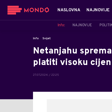
NASLOVNA
NAJNOVIJE
Info:
NAJNOVIJE
POLITI
Info
Svijet
Netanjahu sprema
platiti visoku cije
27.07.2024. / 22:25