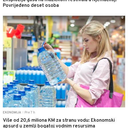
Povrijeđeno deset osoba
0
Pre 7 h
EKONOMIJA
|
Više od 20,6 miliona KM za stranu vodu: Ekonomski
apsurd u zemlji bogatoj vodnim resursima