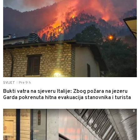
Pre 9 h
SVIJET
|
Bukti vatra na sjeveru Italije: Zbog požara na jezeru
Garda pokrenuta hitna evakuacija stanovnika i turista
0