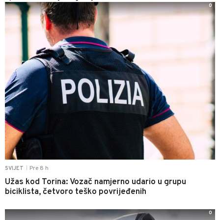
0
Pre 8 h
SVIJET
|
Užas kod Torina: Vozač namjerno udario u grupu
biciklista, četvoro teško povrijeđenih
0