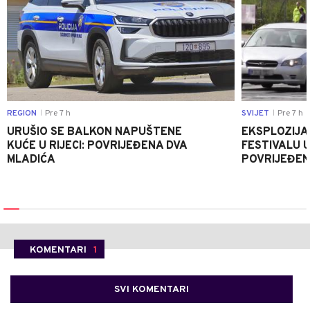
REGION
Pre 7 h
SVIJET
Pre 7 h
|
|
URUŠIO SE BALKON NAPUŠTENE
EKSPLOZIJA
KUĆE U RIJECI: POVRIJEĐENA DVA
FESTIVALU 
MLADIĆA
POVRIJEĐEN
KOMENTARI
1
SVI KOMENTARI