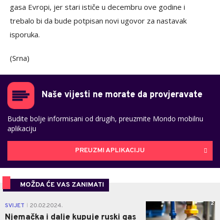
gasa Evropi, jer stari ističe u decembru ove godine i
trebalo bi da bude potpisan novi ugovor za nastavak
isporuka.
(Srna)
Naše vijesti ne morate da provjeravate
Budite bolje informisani od drugih, preuzmite Mondo mobilnu
aplikaciju
PREUZMI APLIKACIJU
MOŽDA ĆE VAS ZANIMATI
2
SVIJET
20.02.2024.
|
Njemačka i dalje kupuje ruski gas