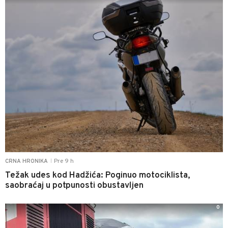
Pre 9 h
CRNA HRONIKA
|
Težak udes kod Hadžića: Poginuo motociklista,
saobraćaj u potpunosti obustavljen
0