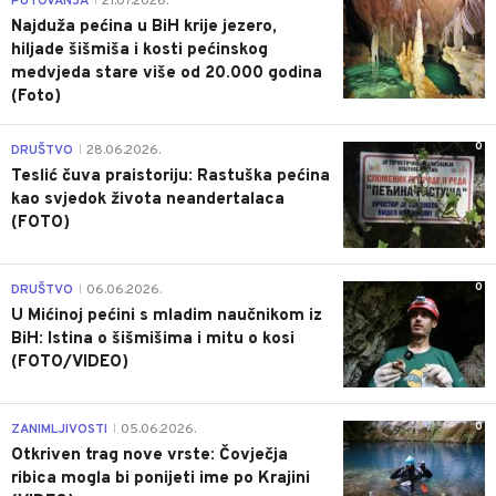
PUTOVANJA
21.07.2026.
|
Najduža pećina u BiH krije jezero,
hiljade šišmiša i kosti pećinskog
medvjeda stare više od 20.000 godina
(Foto)
0
DRUŠTVO
28.06.2026.
|
Teslić čuva praistoriju: Rastuška pećina
kao svjedok života neandertalaca
(FOTO)
0
DRUŠTVO
06.06.2026.
|
U Mićinoj pećini s mladim naučnikom iz
BiH: Istina o šišmišima i mitu o kosi
(FOTO/VIDEO)
0
ZANIMLJIVOSTI
05.06.2026.
|
Otkriven trag nove vrste: Čovječja
ribica mogla bi ponijeti ime po Krajini