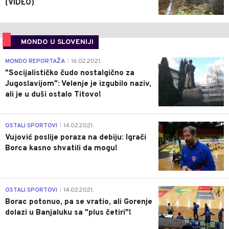
(VIDEO)
MONDO U SLOVENIJI
4
MONDO REPORTAŽA
16.02.2021.
|
"Socijalističko čudo nostalgično za
Jugoslavijom": Velenje je izgubilo naziv,
ali je u duši ostalo Titovo!
1
OSTALI SPORTOVI
14.02.2021.
|
Vujović poslije poraza na debiju: Igrači
Borca kasno shvatili da mogu!
3
OSTALI SPORTOVI
14.02.2021.
|
Borac potonuo, pa se vratio, ali Gorenje
dolazi u Banjaluku sa "plus četiri"!