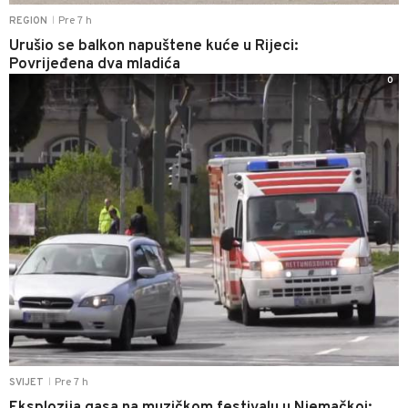
Pre 7 h
REGION
|
Urušio se balkon napuštene kuće u Rijeci:
Povrijeđena dva mladića
0
Pre 7 h
SVIJET
|
Eksplozija gasa na muzičkom festivalu u Njemačkoj: