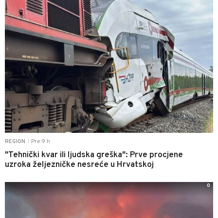
Pre 9 h
REGION
|
"Tehnički kvar ili ljudska greška": Prve procjene
uzroka željezničke nesreće u Hrvatskoj
0