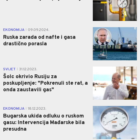
0
EKONOMIJA
09.09.2024.
|
Ruska zarada od nafte i gasa
drastično porasla
0
SVIJET
31.12.2023.
|
Šolc okrivio Rusiju za
poskupljenje: "Pokrenuli ste rat, a
onda zaustavili gas"
0
EKONOMIJA
18.12.2023.
|
Bugarska ukida odluku o ruskom
gasu: Intervencija Mađarske bila
presudna