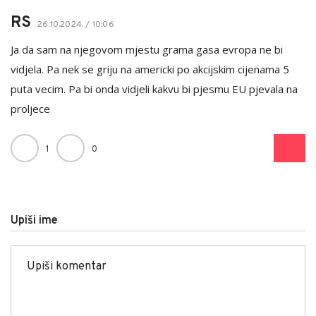
RS
26.10.2024. / 10:06
Ja da sam na njegovom mjestu grama gasa evropa ne bi
vidjela. Pa nek se griju na americki po akcijskim cijenama 5
puta vecim. Pa bi onda vidjeli kakvu bi pjesmu EU pjevala na
proljece
1
0
Upiši ime