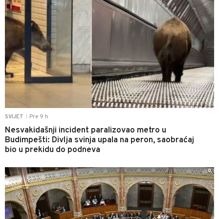
Pre 9 h
SVIJET
|
Nesvakidašnji incident paralizovao metro u
Budimpešti: Divlja svinja upala na peron, saobraćaj
bio u prekidu do podneva
0