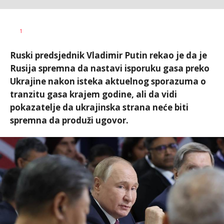
Vesna
AUTOR
1
Kerkez
Ruski predsjednik Vladimir Putin rekao je da je
Rusija spremna da nastavi isporuku gasa preko
Ukrajine nakon isteka aktuelnog sporazuma o
tranzitu gasa krajem godine, ali da vidi
pokazatelje da ukrajinska strana neće biti
spremna da produži ugovor.