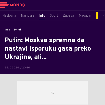
Naslovna
Najnovije
Info
Sport
Zabava
Magazin
M
Info
Svijet
Putin: Moskva spremna da
nastavi isporuku gasa preko
Ukrajine, ali...
25.10.2024. / 20:46