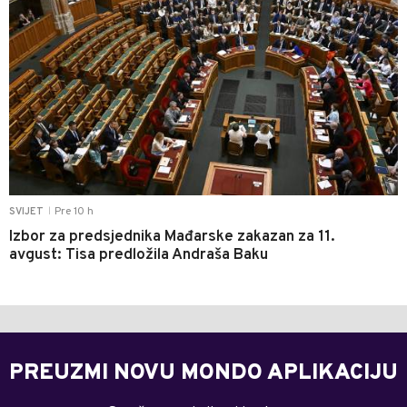
Pre 10 h
SVIJET
|
Izbor za predsjednika Mađarske zakazan za 11.
avgust: Tisa predložila Andraša Baku
PREUZMI NOVU MONDO APLIKACIJU