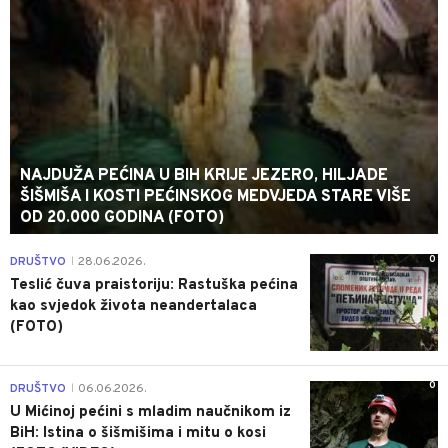
NAJDUŽA PEĆINA U BIH KRIJE JEZERO, HILJADE
ŠIŠMIŠA I KOSTI PEĆINSKOG MEDVJEDA STARE VIŠE
OD 20.000 GODINA (FOTO)
0
DRUŠTVO
28.06.2026.
|
Teslić čuva praistoriju: Rastuška pećina
kao svjedok života neandertalaca
(FOTO)
0
DRUŠTVO
06.06.2026.
|
U Mićinoj pećini s mladim naučnikom iz
BiH: Istina o šišmišima i mitu o kosi