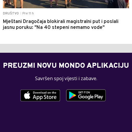
Pre 11 h
DRUŠTVO
|
Mještani Dragočaja blokirali magistralni put i poslali
jasnu poruku: "Na 40 stepeni nemamo vode"
PREUZMI NOVU MONDO APLIKACIJU
Savršen spoj vijesti i zabave.