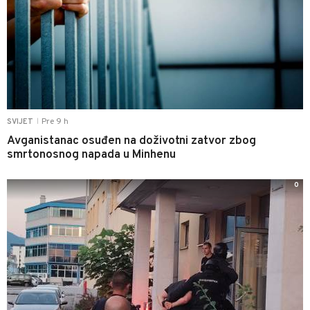
Pre 9 h
SVIJET
|
Avganistanac osuđen na doživotni zatvor zbog
smrtonosnog napada u Minhenu
0