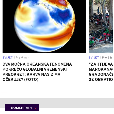
SVIJET
Pre 9 min
SVIJET
Pre 8 h
|
|
DVA MOĆNA OKEANSKA FENOMENA
"ZAHTIJEVA
POKREĆU GLOBALNI VREMENSKI
MAROKANACA
PREOKRET: KAKVA NAS ZIMA
GRADONAČE
OČEKUJE? (FOTO)
SE OBRATI
KOMENTARI
0