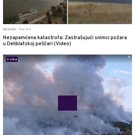
Pre 9 h
REGION
|
Nezapamćena katastrofa: Zastrašujući snimci požara
u Deliblatskoj peščari (Video)
0
3 slika