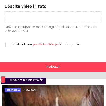
Ubacite video ili foto
Možete da ubacite do 3 fotografije ili videa. Ne smije biti
više od 25 MB.
Pristajete na
Mondo portala.
pravila korišćenja
POŠALJI
MONDO REPORTAŽE
0
21.07.2026.
PUTOVANJA