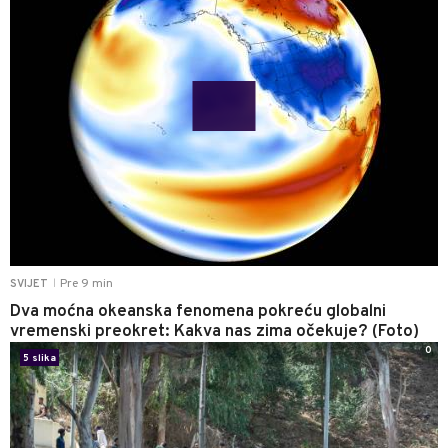
Pre 9 min
SVIJET
|
Dva moćna okeanska fenomena pokreću globalni
vremenski preokret: Kakva nas zima očekuje? (Foto)
0
5 slika