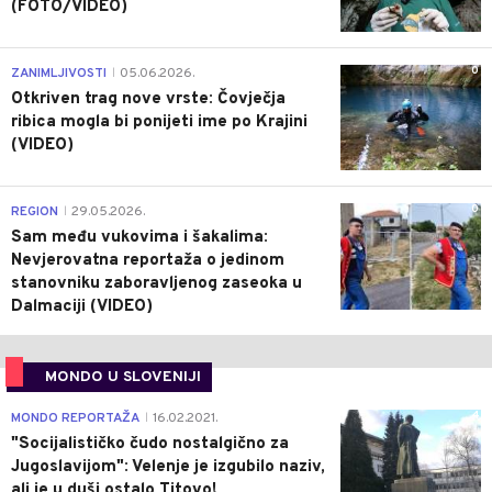
(FOTO/VIDEO)
0
ZANIMLJIVOSTI
05.06.2026.
|
Otkriven trag nove vrste: Čovječja
ribica mogla bi ponijeti ime po Krajini
(VIDEO)
0
REGION
29.05.2026.
|
Sam među vukovima i šakalima:
Nevjerovatna reportaža o jedinom
stanovniku zaboravljenog zaseoka u
Dalmaciji (VIDEO)
MONDO U SLOVENIJI
4
MONDO REPORTAŽA
16.02.2021.
|
"Socijalističko čudo nostalgično za
Jugoslavijom": Velenje je izgubilo naziv,
ali je u duši ostalo Titovo!