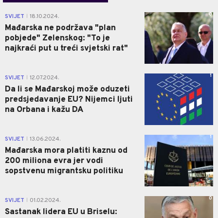
0
SVIJET
18.10.2024.
|
Mađarska ne podržava "plan
pobjede" Zelenskog: "To je
najkraći put u treći svjetski rat"
1
SVIJET
12.07.2024.
|
Da li se Mađarskoj može oduzeti
predsjedavanje EU? Nijemci ljuti
na Orbana i kažu DA
1
SVIJET
13.06.2024.
|
Mađarska mora platiti kaznu od
200 miliona evra jer vodi
sopstvenu migrantsku politiku
0
SVIJET
01.02.2024.
|
Sastanak lidera EU u Briselu: