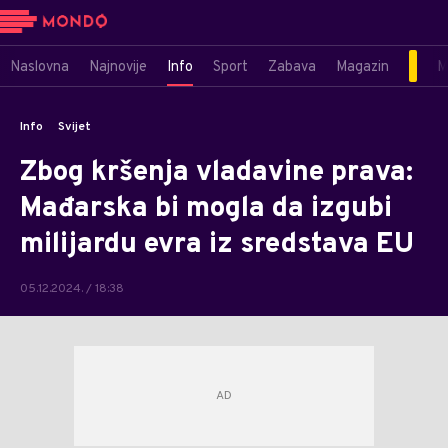
Naslovna
Najnovije
Info
Sport
Zabava
Magazin
M
Info
Svijet
Zbog kršenja vladavine prava:
Mađarska bi mogla da izgubi
milijardu evra iz sredstava EU
05.12.2024. / 18:38