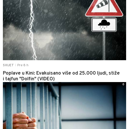
Pre 8 h
SVIJET
|
Poplave u Kini: Evakuisano više od 25.000 ljudi, stiže
i tajfun "Dolfin" (VIDEO)
0