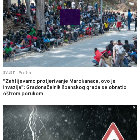
Pre 8 h
SVIJET
|
"Zahtijevamo protjerivanje Marokanaca, ovo je
invazija": Gradonačelnik španskog grada se obratio
oštrom porukom
0