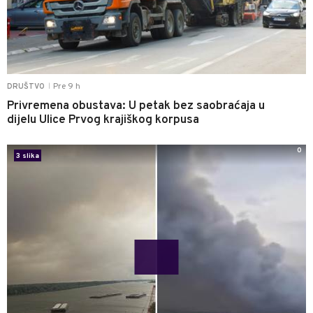
Pre 9 h
DRUŠTVO
|
Privremena obustava: U petak bez saobraćaja u
dijelu Ulice Prvog krajiškog korpusa
0
3 slika