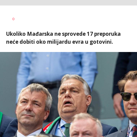
Vesna
AUTOR
0
Kerkez
Ukoliko Mađarska ne sprovede 17 preporuka
neće dobiti oko milijardu evra u gotovini.