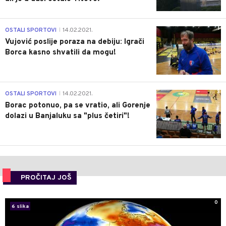
1
OSTALI SPORTOVI
14.02.2021.
|
Vujović poslije poraza na debiju: Igrači
Borca kasno shvatili da mogu!
3
OSTALI SPORTOVI
14.02.2021.
|
Borac potonuo, pa se vratio, ali Gorenje
dolazi u Banjaluku sa "plus četiri"!
PROČITAJ JOŠ
0
6 slika