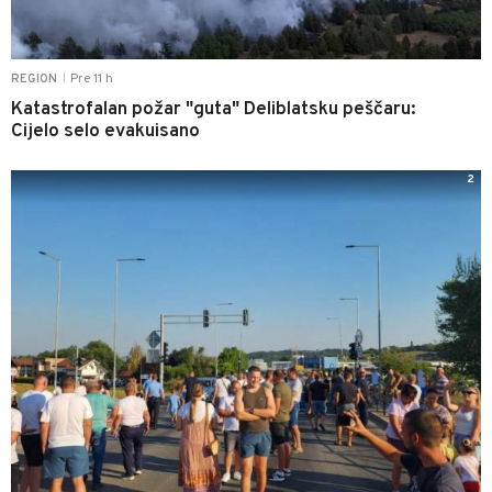
Pre 11 h
REGION
|
Katastrofalan požar "guta" Deliblatsku peščaru:
Cijelo selo evakuisano
2