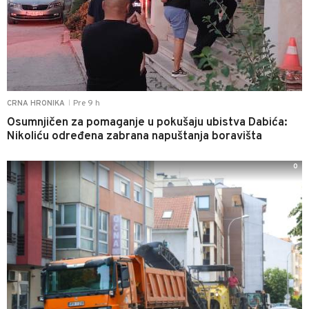
Pre 9 h
CRNA HRONIKA
|
Osumnjičen za pomaganje u pokušaju ubistva Dabića:
Nikoliću određena zabrana napuštanja boravišta
0