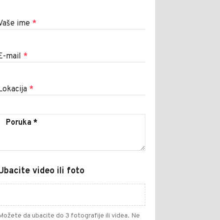
Vaše ime
*
E-mail
*
Lokacija
*
Ubacite video ili foto
Možete da ubacite do 3 fotografije ili videa. Ne