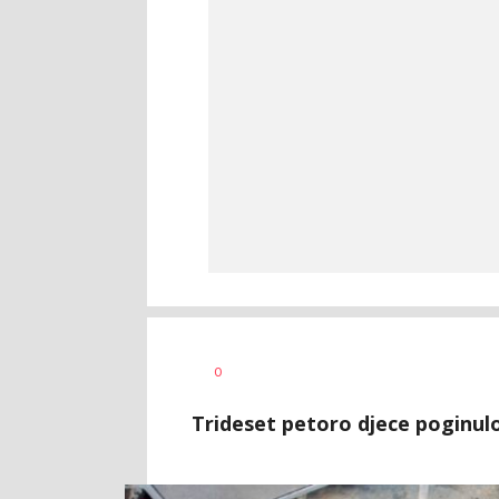
Vesna
AUTOR
0
Kerkez
Trideset petoro djece poginulo 