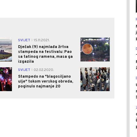
0
0
SVIJET
15.11.2021.
|
Dječak (9) najmlađa žrtva
stampeda na festivalu: Pao
sa tatinog ramena, masa ga
izgazila
0
0
SVIJET
02.02.2020.
|
Stampedo na "blagosiljano
ulje" tokom verskog obreda,
poginulo najmanje 20