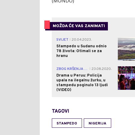
(MONDO)
MOŽDA ĆE VAS ZANIMATI
SVIJET
20.04.2023.
|
Stampedo u Sudanu odnio
78 života: Otimali se za
hranu
ZBOG KRŠENJA MERA
23.08.2020.
|
Drama u Peruu: Policija
upala na ilegalnu žurku, u
stampedu poginulo 13 ljudi
(VIDEO)
TAGOVI
STAMPEDO
NIGERIJA