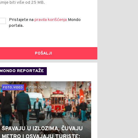
smije biti više od 25 MB.
Pristajete na
pravila korišćenja
Mondo
portala.
POŠALJI
MONDO REPORTAŽE
0
08.08.2026.
FOTO, VIDEO
SPAVAJU U IZLOZIMA, ČUVAJU
METRO I OSVAJAJU TURISTE: