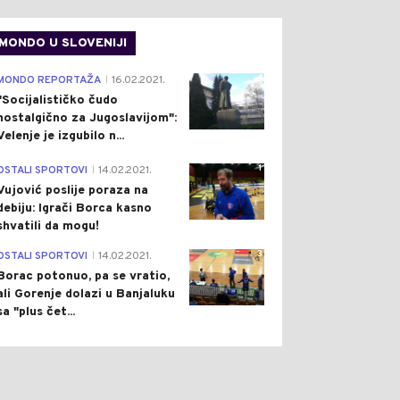
MONDO U SLOVENIJI
4
MONDO REPORTAŽA
16.02.2021.
|
"Socijalističko čudo
nostalgično za Jugoslavijom":
Velenje je izgubilo n...
1
OSTALI SPORTOVI
14.02.2021.
|
Vujović poslije poraza na
debiju: Igrači Borca kasno
shvatili da mogu!
0
0
3
OSTALI SPORTOVI
14.02.2021.
|
Borac potonuo, pa se vratio,
ali Gorenje dolazi u Banjaluku
sa "plus čet...
 HRONIKA
Pre 1 h
REGION
Pre 1 h
|
|