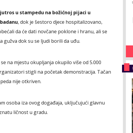
jutros u stampedu na božićnoj pijaci u
Ibadanu
, dok je šestoro djece hospitalizovano,
obećali da će dati novčane poklone i hranu, ali se
na gužva dok su se ljudi borili da uđu.
 se na mjestu okupljanja okupilo više od 5.000
organizatori stigli na početak demonstracija. Tačan
mpeda nije otkriven.
osam osoba iza ovog događaja, uključujući glavnu
natu ličnost u gradu.