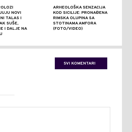
OLOZI
ARHEOLOŠKA SENZACIJA
OGL
JUJU NOVI
KOD SICILIJE: PRONAĐENA
POV
I TALAS I
RIMSKA OLUPINA SA
NES
AK SUŠE,
STOTINAMA AMFORA
STA
E I DALJE NA
(FOTO/VIDEO)
ZDR
U
SVI KOMENTARI