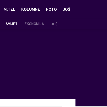
M:TEL
KOLUMNE
FOTO
JOŠ
SVIJET
EKONOMIJA
JOŠ