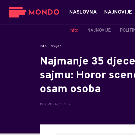
NASLOVNA
NAJNOVIJE
Info:
NAJNOVIJE
POLITI
Info
Svijet
Najmanje 35 djece
sajmu: Horor scene
osam osoba
19.12.2024. / 19:35