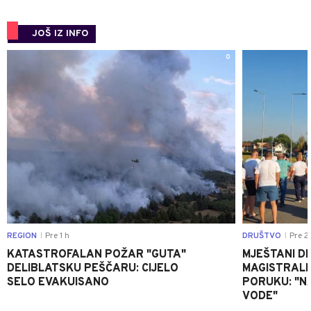
JOŠ IZ INFO
0
REGION
Pre 1 h
DRUŠTVO
Pre 2
|
|
KATASTROFALAN POŽAR "GUTA"
MJEŠTANI D
DELIBLATSKU PEŠČARU: CIJELO
MAGISTRALNI
SELO EVAKUISANO
PORUKU: "N
VODE"