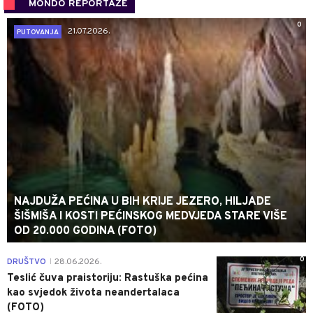
MONDO REPORTAŽE
0
21.07.2026.
PUTOVANJA
NAJDUŽA PEĆINA U BIH KRIJE JEZERO, HILJADE
ŠIŠMIŠA I KOSTI PEĆINSKOG MEDVJEDA STARE VIŠE
OD 20.000 GODINA (FOTO)
0
DRUŠTVO
28.06.2026.
|
Teslić čuva praistoriju: Rastuška pećina
kao svjedok života neandertalaca
(FOTO)