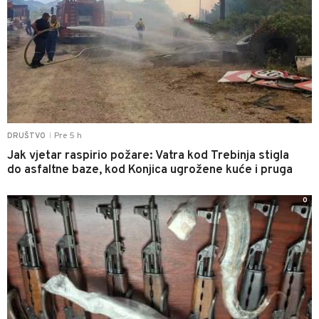
Pre 5 h
DRUŠTVO
|
Jak vjetar raspirio požare: Vatra kod Trebinja stigla
do asfaltne baze, kod Konjica ugrožene kuće i pruga
0