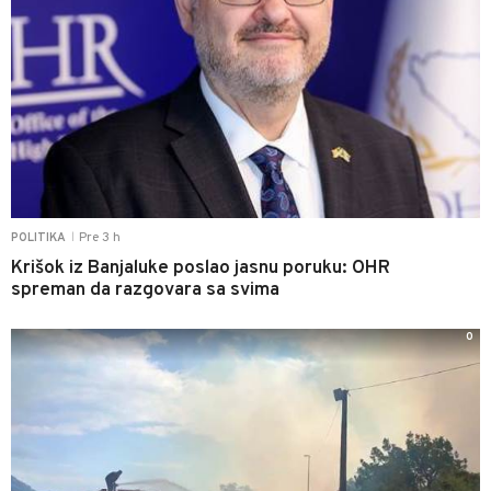
Pre 3 h
POLITIKA
|
Krišok iz Banjaluke poslao jasnu poruku: OHR
spreman da razgovara sa svima
0