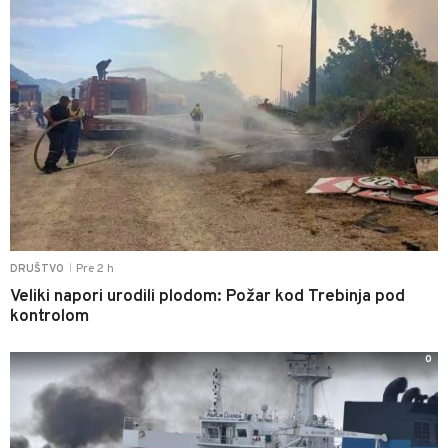
Pre 2 h
DRUŠTVO
|
Veliki napori urodili plodom: Požar kod Trebinja pod
kontrolom
0