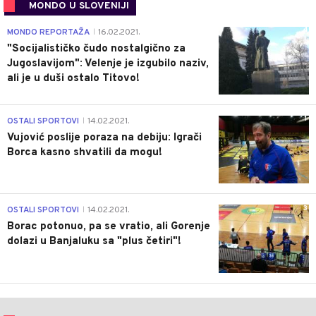
MONDO U SLOVENIJI
4
MONDO REPORTAŽA
16.02.2021.
|
"Socijalističko čudo nostalgično za
Jugoslavijom": Velenje je izgubilo naziv,
ali je u duši ostalo Titovo!
1
OSTALI SPORTOVI
14.02.2021.
|
Vujović poslije poraza na debiju: Igrači
Borca kasno shvatili da mogu!
3
OSTALI SPORTOVI
14.02.2021.
|
Borac potonuo, pa se vratio, ali Gorenje
dolazi u Banjaluku sa "plus četiri"!