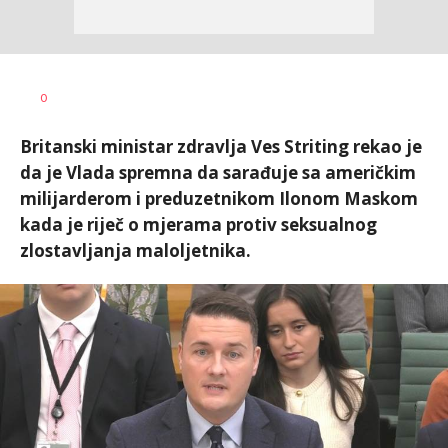
Vesna
AUTOR
0
Kerkez
Britanski ministar zdravlja Ves Striting rekao je
da je Vlada spremna da sarađuje sa američkim
milijarderom i preduzetnikom Ilonom Maskom
kada je riječ o mjerama protiv seksualnog
zlostavljanja maloljetnika.