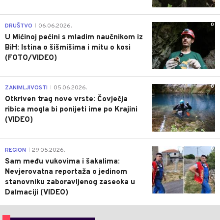
0
DRUŠTVO
06.06.2026.
|
U Mićinoj pećini s mladim naučnikom iz
BiH: Istina o šišmišima i mitu o kosi
(FOTO/VIDEO)
0
ZANIMLJIVOSTI
05.06.2026.
|
Otkriven trag nove vrste: Čovječja
ribica mogla bi ponijeti ime po Krajini
(VIDEO)
0
REGION
29.05.2026.
|
Sam među vukovima i šakalima:
Nevjerovatna reportaža o jedinom
stanovniku zaboravljenog zaseoka u
Dalmaciji (VIDEO)