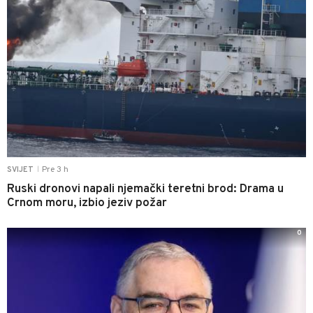
Pre 3 h
SVIJET
|
Ruski dronovi napali njemački teretni brod: Drama u
Crnom moru, izbio jeziv požar
0