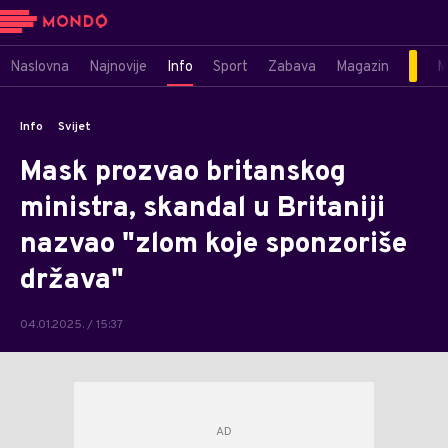
Naslovna
Najnovije
Info
Sport
Zabava
Magazin
M
Info
Svijet
Mask prozvao britanskog
ministra, skandal u Britaniji
nazvao "zlom koje sponzoriše
država"
04.01.2025. / 15:37