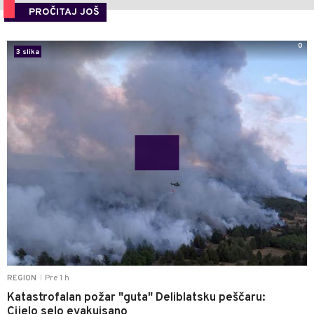
PROČITAJ JOŠ
0
3 slika
Pre 1 h
REGION
|
Katastrofalan požar "guta" Deliblatsku peščaru:
Cijelo selo evakuisano