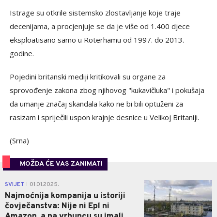
Istrage su otkrile sistemsko zlostavljanje koje traje
decenijama, a procjenjuje se da je više od 1.400 djece
eksploatisano samo u Roterhamu od 1997. do 2013.
godine.
Pojedini britanski mediji kritikovali su organe za
sprovođenje zakona zbog njihovog "kukavičluka" i pokušaja
da umanje značaj skandala kako ne bi bili optuženi za
rasizam i spriječili uspon krajnje desnice u Velikoj Britaniji.
(Srna)
MOŽDA ĆE VAS ZANIMATI
1
SVIJET
01.01.2025.
|
Najmoćnija kompanija u istoriji
čovječanstva: Nije ni Epl ni
Amazon, a na vrhuncu su imali