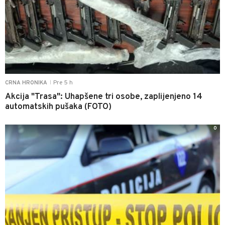
Pre 5 h
CRNA HRONIKA
|
Akcija "Trasa": Uhapšene tri osobe, zaplijenjeno 14
automatskih pušaka (FOTO)
0