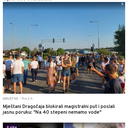
0
Pre 2 h
DRUŠTVO
|
Mještani Dragočaja blokirali magistralni put i poslali
jasnu poruku: "Na 40 stepeni nemamo vode"
0
4 slika