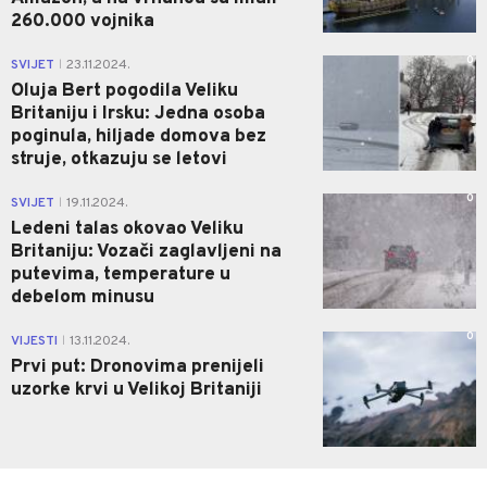
260.000 vojnika
0
SVIJET
23.11.2024.
|
Oluja Bert pogodila Veliku
Britaniju i Irsku: Jedna osoba
poginula, hiljade domova bez
struje, otkazuju se letovi
0
SVIJET
19.11.2024.
|
Ledeni talas okovao Veliku
Britaniju: Vozači zaglavljeni na
putevima, temperature u
debelom minusu
0
VIJESTI
13.11.2024.
|
Prvi put: Dronovima prenijeli
uzorke krvi u Velikoj Britaniji