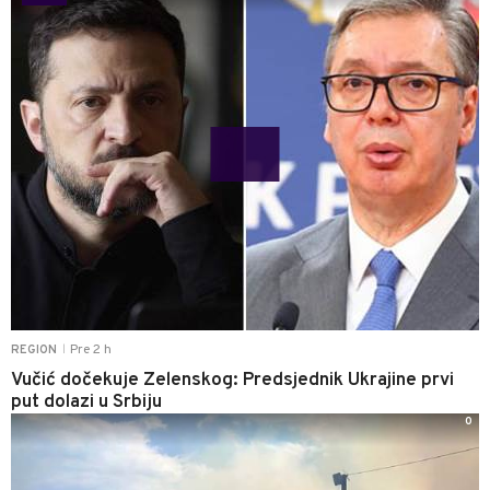
Pre 2 h
REGION
|
Vučić dočekuje Zelenskog: Predsjednik Ukrajine prvi
put dolazi u Srbiju
0