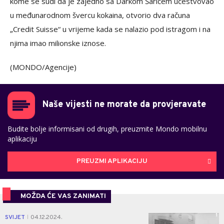
kome se sudi da je zajedno sa Darkom Šarićem učestvovao
u međunarodnom švercu kokaina, otvorio dva računa
„Credit Suisse“ u vrijeme kada se nalazio pod istragom i na
njima imao milionske iznose.
(MONDO/Agencije)
Naše vijesti ne morate da provjeravate
Budite bolje informisani od drugih, preuzmite Mondo mobilnu
aplikaciju
PREUZMI APLIKACIJU
MOŽDA ĆE VAS ZANIMATI
1
SVIJET
04.12.2024.
|