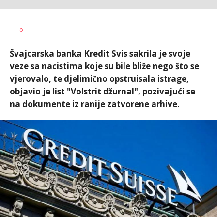
Vesna
AUTOR
0
Kerkez
Švajcarska banka Kredit Svis sakrila je svoje
veze sa nacistima koje su bile bliže nego što se
vjerovalo, te djelimično opstruisala istrage,
objavio je list "Volstrit džurnal", pozivajući se
na dokumente iz ranije zatvorene arhive.