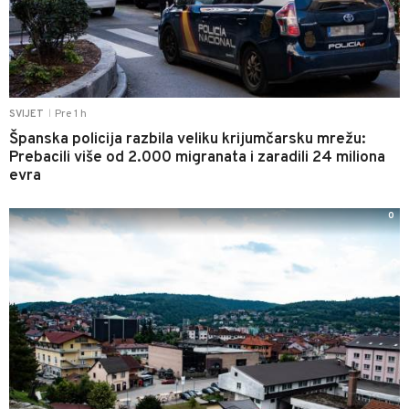
Pre 1 h
SVIJET
|
Španska policija razbila veliku krijumčarsku mrežu:
Prebacili više od 2.000 migranata i zaradili 24 miliona
evra
0