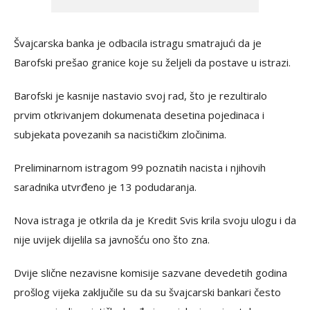
Švajcarska banka je odbacila istragu smatrajući da je
Barofski prešao granice koje su željeli da postave u istrazi.
Barofski je kasnije nastavio svoj rad, što je rezultiralo
prvim otkrivanjem dokumenata desetina pojedinaca i
subjekata povezanih sa nacističkim zločinima.
Preliminarnom istragom 99 poznatih nacista i njihovih
saradnika utvrđeno je 13 podudaranja.
Nova istraga je otkrila da je Kredit Svis krila svoju ulogu i da
nije uvijek dijelila sa javnošću ono što zna.
Dvije slične nezavisne komisije sazvane devedetih godina
prošlog vijeka zaključile su da su švajcarski bankari često