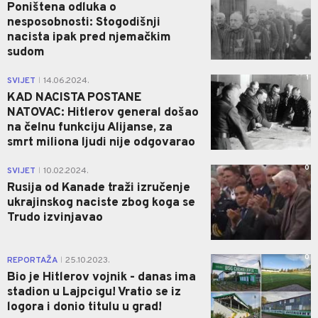
Poništena odluka o
nesposobnosti: Stogodišnji
nacista ipak pred njemačkim
sudom
1
SVIJET
14.06.2024.
|
KAD NACISTA POSTANE
NATOVAC: Hitlerov general došao
na čelnu funkciju Alijanse, za
smrt miliona ljudi nije odgovarao
0
SVIJET
10.02.2024.
|
Rusija od Kanade traži izručenje
ukrajinskog naciste zbog koga se
Trudo izvinjavao
0
REPORTAŽA
25.10.2023.
|
Bio je Hitlerov vojnik - danas ima
stadion u Lajpcigu! Vratio se iz
logora i donio titulu u grad!