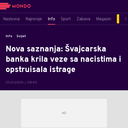
Naslovna
Najnovije
Info
Sport
Zabava
Magazin
M
Info
Svijet
Nova saznanja: Švajcarska
banka krila veze sa nacistima i
opstruisala istrage
05.01.2025. / 08:45