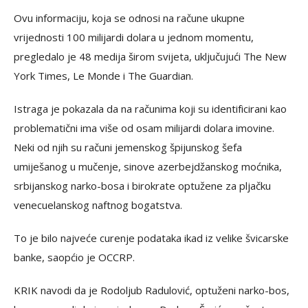
Ovu informaciju, koja se odnosi na račune ukupne
vrijednosti 100 milijardi dolara u jednom momentu,
pregledalo je 48 medija širom svijeta, uključujući The New
York Times, Le Monde i The Guardian.
Istraga je pokazala da na računima koji su identificirani kao
problematični ima više od osam milijardi dolara imovine.
Neki od njih su računi jemenskog špijunskog šefa
umiješanog u mučenje, sinove azerbejdžanskog moćnika,
srbijanskog narko-bosa i birokrate optužene za pljačku
venecuelanskog naftnog bogatstva.
To je bilo najveće curenje podataka ikad iz velike švicarske
banke, saopćio je OCCRP.
KRIK navodi da je Rodoljub Radulović, optuženi narko-bos,