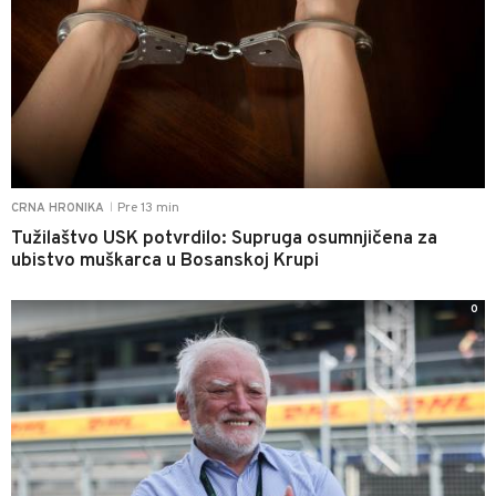
Pre 13 min
CRNA HRONIKA
|
Tužilaštvo USK potvrdilo: Supruga osumnjičena za
ubistvo muškarca u Bosanskoj Krupi
0