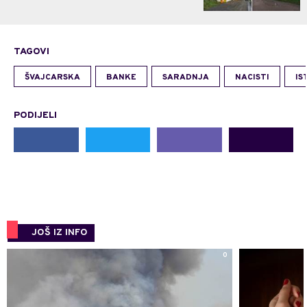
TAGOVI
ŠVAJCARSKA
BANKE
SARADNJA
NACISTI
IS
PODIJELI
JOŠ IZ INFO
0