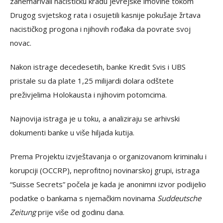
zanemarivali nacističku krađu jevrejske imovine tokom
Drugog svjetskog rata i osujetili kasnije pokušaje žrtava
nacističkog progona i njihovih rođaka da povrate svoj
novac.
Nakon istrage decedesetih, banke Kredit Svis i UBS
pristale su da plate 1,25 milijardi dolara odštete
preživjelima Holokausta i njihovim potomcima.
Najnovija istraga je u toku, a analiziraju se arhivski
dokumenti banke u više hiljada kutija.
Prema Projektu izvještavanja o organizovanom kriminalu i
korupciji (OCCRP), neprofitnoj novinarskoj grupi, istraga
“Suisse Secrets” počela je kada je anonimni izvor podijelio
podatke o bankama s njemačkim novinama
Suddeutsche
Zeitung
prije više od godinu dana.