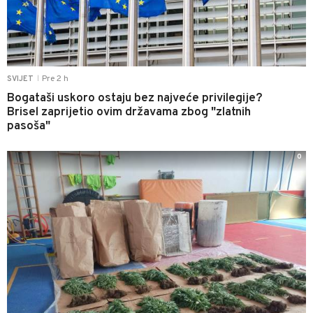
Pre 2 h
SVIJET
|
Bogataši uskoro ostaju bez najveće privilegije?
Brisel zaprijetio ovim državama zbog "zlatnih
pasoša"
0