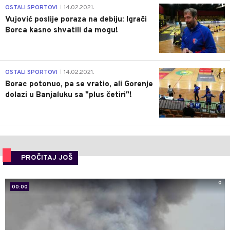
1
OSTALI SPORTOVI
14.02.2021.
|
Vujović poslije poraza na debiju: Igrači
Borca kasno shvatili da mogu!
3
OSTALI SPORTOVI
14.02.2021.
|
Borac potonuo, pa se vratio, ali Gorenje
dolazi u Banjaluku sa "plus četiri"!
PROČITAJ JOŠ
0
00:00