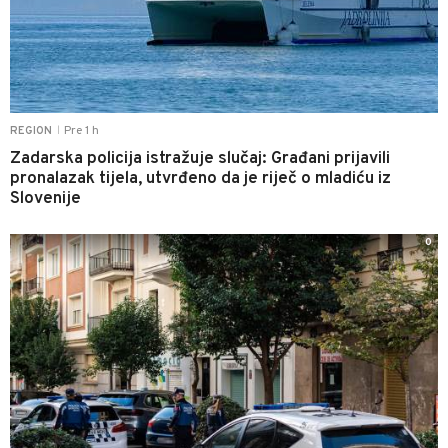
Pre 1 h
REGION
|
Zadarska policija istražuje slučaj: Građani prijavili
pronalazak tijela, utvrđeno da je riječ o mladiću iz
Slovenije
0