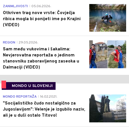
0
ZANIMLJIVOSTI
05.06.2026.
|
Otkriven trag nove vrste: Čovječja
ribica mogla bi ponijeti ime po Krajini
(VIDEO)
0
REGION
29.05.2026.
|
Sam među vukovima i šakalima:
Nevjerovatna reportaža o jedinom
stanovniku zaboravljenog zaseoka u
Dalmaciji (VIDEO)
MONDO U SLOVENIJI
4
MONDO REPORTAŽA
16.02.2021.
|
"Socijalističko čudo nostalgično za
Jugoslavijom": Velenje je izgubilo naziv,
ali je u duši ostalo Titovo!