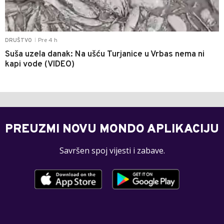
Pre 4 h
DRUŠTVO
|
Suša uzela danak: Na ušću Turjanice u Vrbas nema ni
kapi vode (VIDEO)
PREUZMI NOVU MONDO APLIKACIJU
Savršen spoj vijesti i zabave.