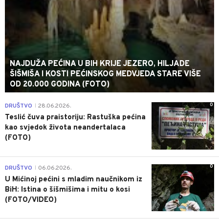
NAJDUŽA PEĆINA U BIH KRIJE JEZERO, HILJADE
ŠIŠMIŠA I KOSTI PEĆINSKOG MEDVJEDA STARE VIŠE
OD 20.000 GODINA (FOTO)
0
DRUŠTVO
28.06.2026.
|
Teslić čuva praistoriju: Rastuška pećina
kao svjedok života neandertalaca
(FOTO)
0
DRUŠTVO
06.06.2026.
|
U Mićinoj pećini s mladim naučnikom iz
BiH: Istina o šišmišima i mitu o kosi
(FOTO/VIDEO)