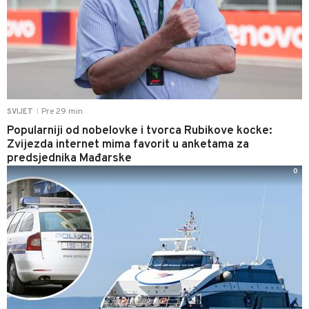
Pre 29 min
SVIJET
|
Popularniji od nobelovke i tvorca Rubikove kocke:
Zvijezda internet mima favorit u anketama za
predsjednika Mađarske
0