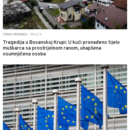
Pre 2 h
CRNA HRONIKA
|
Tragedija u Bosanskoj Krupi: U kući pronađeno tijelo
muškarca sa prostrijelnom ranom, uhapšena
osumnjičena osoba
0