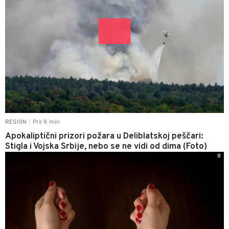
Pre 8 min
REGION
|
Apokaliptični prizori požara u Deliblatskoj peščari:
Stigla i Vojska Srbije, nebo se ne vidi od dima (Foto)
0