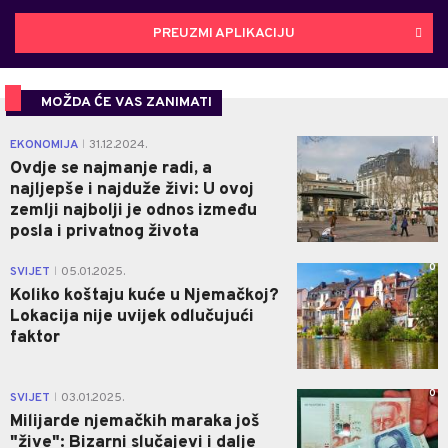
PREUZMI APLIKACIJU
MOŽDA ĆE VAS ZANIMATI
1
EKONOMIJA
31.12.2024.
|
Ovdje se najmanje radi, a
najljepše i najduže živi: U ovoj
zemlji najbolji je odnos između
posla i privatnog života
0
SVIJET
05.01.2025.
|
Koliko koštaju kuće u Njemačkoj?
Lokacija nije uvijek odlučujući
faktor
0
SVIJET
03.01.2025.
|
Milijarde njemačkih maraka još
"žive": Bizarni slučajevi i dalje