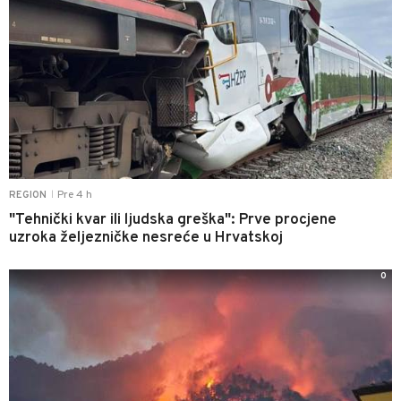
Pre 4 h
REGION
|
"Tehnički kvar ili ljudska greška": Prve procjene
uzroka željezničke nesreće u Hrvatskoj
0