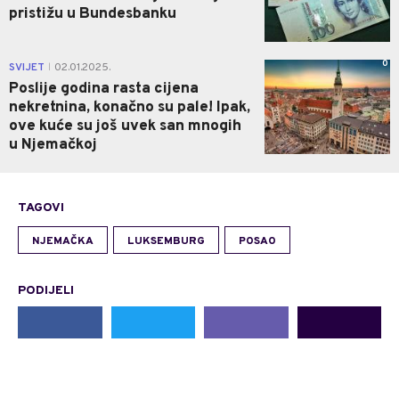
pristižu u Bundesbanku
0
SVIJET
02.01.2025.
|
Poslije godina rasta cijena
nekretnina, konačno su pale! Ipak,
ove kuće su još uvek san mnogih
u Njemačkoj
TAGOVI
NJEMAČKA
LUKSEMBURG
POSAO
PODIJELI