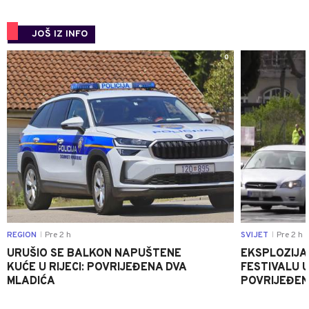
JOŠ IZ INFO
0
REGION
Pre 2 h
SVIJET
Pre 2 h
|
|
URUŠIO SE BALKON NAPUŠTENE
EKSPLOZIJA
KUĆE U RIJECI: POVRIJEĐENA DVA
FESTIVALU 
MLADIĆA
POVRIJEĐEN