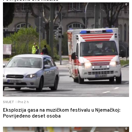
0
Pre 2 h
SVIJET
|
Eksplozija gasa na muzičkom festivalu u Njemačkoj:
Povrijeđeno deset osoba
0