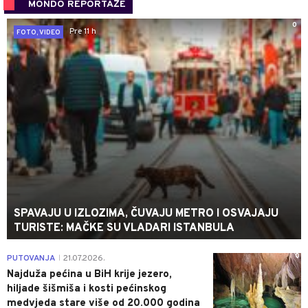
MONDO REPORTAŽE
0
Pre 11 h
FOTO, VIDEO
SPAVAJU U IZLOZIMA, ČUVAJU METRO I OSVAJAJU
TURISTE: MAČKE SU VLADARI ISTANBULA
0
PUTOVANJA
21.07.2026.
|
Najduža pećina u BiH krije jezero,
hiljade šišmiša i kosti pećinskog
medvjeda stare više od 20.000 godina