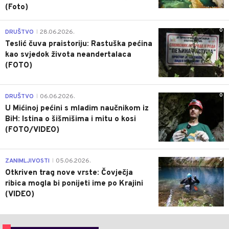
(Foto)
0
DRUŠTVO
28.06.2026.
|
Teslić čuva praistoriju: Rastuška pećina
kao svjedok života neandertalaca
(FOTO)
0
DRUŠTVO
06.06.2026.
|
U Mićinoj pećini s mladim naučnikom iz
BiH: Istina o šišmišima i mitu o kosi
(FOTO/VIDEO)
0
ZANIMLJIVOSTI
05.06.2026.
|
Otkriven trag nove vrste: Čovječja
ribica mogla bi ponijeti ime po Krajini
(VIDEO)