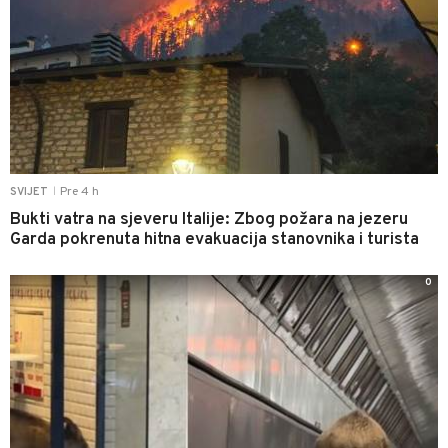
Pre 4 h
SVIJET
|
Bukti vatra na sjeveru Italije: Zbog požara na jezeru
Garda pokrenuta hitna evakuacija stanovnika i turista
0