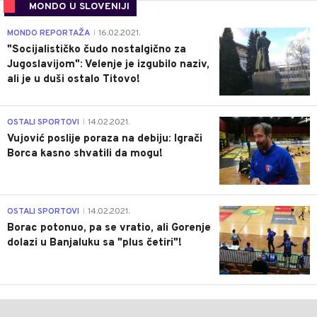
MONDO U SLOVENIJI
4
MONDO REPORTAŽA
16.02.2021.
|
"Socijalističko čudo nostalgično za
Jugoslavijom": Velenje je izgubilo naziv,
ali je u duši ostalo Titovo!
1
OSTALI SPORTOVI
14.02.2021.
|
Vujović poslije poraza na debiju: Igrači
Borca kasno shvatili da mogu!
3
OSTALI SPORTOVI
14.02.2021.
|
Borac potonuo, pa se vratio, ali Gorenje
dolazi u Banjaluku sa "plus četiri"!