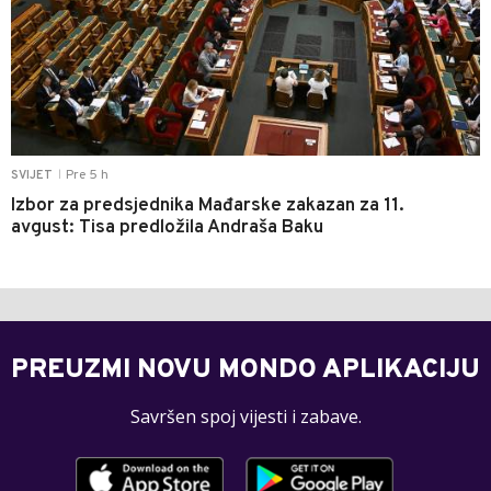
Pre 5 h
SVIJET
|
Izbor za predsjednika Mađarske zakazan za 11.
avgust: Tisa predložila Andraša Baku
PREUZMI NOVU MONDO APLIKACIJU
Savršen spoj vijesti i zabave.