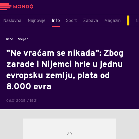
Naslovna
Najnovije
Info
Sport
Zabava
Magazin
M
Info
Svijet
"Ne vraćam se nikada": Zbog
zarade i Nijemci hrle u jednu
evropsku zemlju, plata od
8.000 evra
06.01.2025. / 15:21