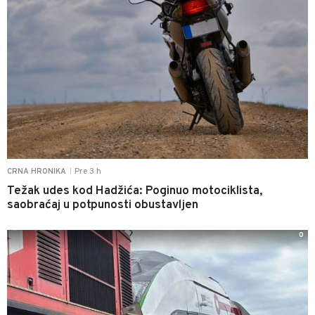
Pre 3 h
CRNA HRONIKA
|
Težak udes kod Hadžića: Poginuo motociklista,
saobraćaj u potpunosti obustavljen
0