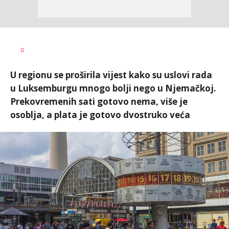
Vesna
AUTOR
0
Kerkez
U regionu se proširila vijest kako su uslovi rada
u Luksemburgu mnogo bolji nego u Njemačkoj.
Prekovremenih sati gotovo nema, više je
osoblja, a plata je gotovo dvostruko veća