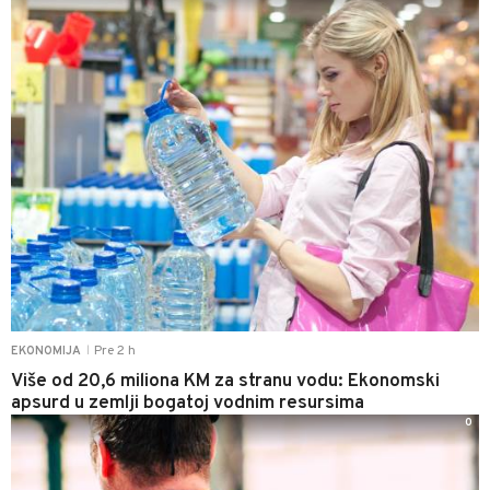
Pre 2 h
EKONOMIJA
|
Više od 20,6 miliona KM za stranu vodu: Ekonomski
apsurd u zemlji bogatoj vodnim resursima
0