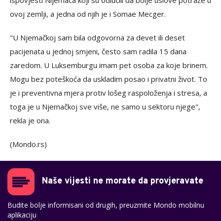
ispovjesti Nijemaca koji su odlučili da bolje uslove potraže u
ovoj zemlji, a jedna od njih je i Somae Mecger.
"U Njemačkoj sam bila odgovorna za devet ili deset
pacijenata u jednoj smjeni, često sam radila 15 dana
zaredom. U Luksemburgu imam pet osoba za koje brinem.
Mogu bez poteškoća da uskladim posao i privatni život. To
je i preventivna mjera protiv lošeg raspoloženja i stresa, a
toga je u Njemačkoj sve više, ne samo u sektoru njege",
rekla je ona.
(Mondo.rs)
Naše vijesti ne morate da provjeravate
Budite bolje informisani od drugih, preuzmite Mondo mobilnu
aplikaciju