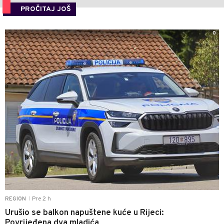
PROČITAJ JOŠ
0
Pre 2 h
REGION
|
Urušio se balkon napuštene kuće u Rijeci:
Povrijeđena dva mladića