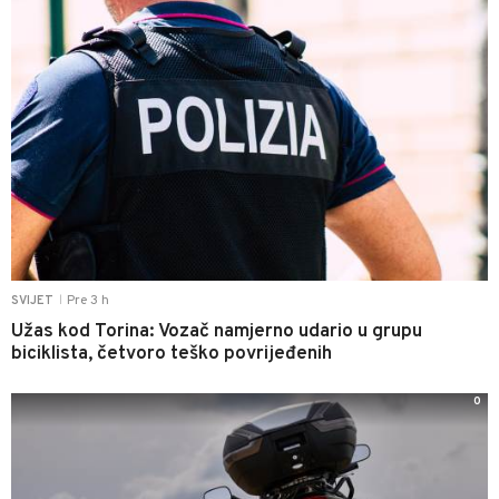
Pre 3 h
SVIJET
|
Užas kod Torina: Vozač namjerno udario u grupu
biciklista, četvoro teško povrijeđenih
0