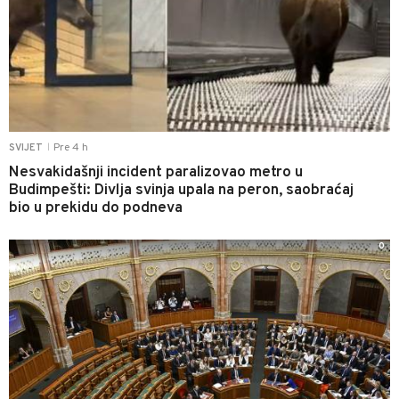
Pre 4 h
SVIJET
|
Nesvakidašnji incident paralizovao metro u
Budimpešti: Divlja svinja upala na peron, saobraćaj
bio u prekidu do podneva
0