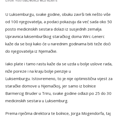
IZVOR: YOUTUBE/WORLD WILD HEARTS
U Luksemburgu, svake godine, obuku završi tek nešto više
od 100 njegovatelja, a podaci pokazuju da već sada oko 50
posto medicinskih sestara dolazi iz susjednih zemalja.
Upravnica luksemburškog staračkog doma Wirc-Lenerc
kaže da se boji kako će u narednim godinama biti teže doći
do njegovatelja iz Njemačke.
Iako plate i tamo rastu kaže da se uzda u bolje uslove rada,
niže poreze i na kraju bolje penzije u
Luksemburgu. Istovremeno, to je nije optimistična vijest za
staračke domove u Njemačkoj, jer samo iz bolnice
Barmercig Bruder u Triru, svake godine odlazi po 25 do 30
medicinskih sestara u Luksemburg.
Prema riječima direktora te bolnice, Jorga Mogendorfa, taj