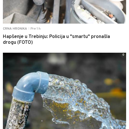
Pre 1 h
CRNA HRONIKA
|
Hapšenje u Trebinju: Policija u "smartu" pronašla
drogu (FOTO)
0