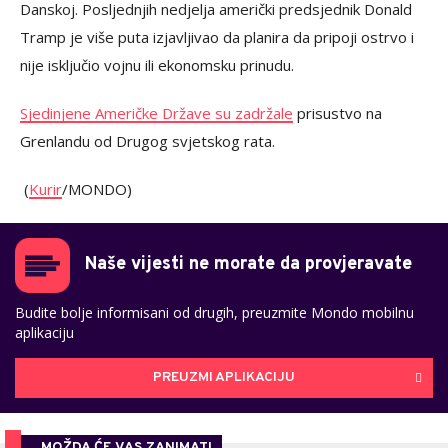
Danskoj. Posljednjih nedjelja američki predsjednik Donald
Tramp je više puta izjavljivao da planira da pripoji ostrvo i
nije isključio vojnu ili ekonomsku prinudu.
Sjedinjene Američke Države su zadržale
prisustvo na
Grenlandu od Drugog svjetskog rata.
(
Kurir
/MONDO)
Naše vijesti ne morate da provjeravate
Budite bolje informisani od drugih, preuzmite Mondo mobilnu
aplikaciju
PREUZMI APLIKACIJU
MOŽDA ĆE VAS ZANIMATI