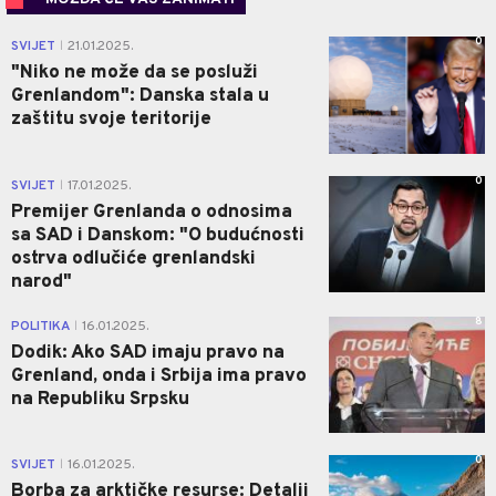
0
SVIJET
21.01.2025.
|
"Niko ne može da se posluži
Grenlandom": Danska stala u
zaštitu svoje teritorije
0
SVIJET
17.01.2025.
|
Premijer Grenlanda o odnosima
sa SAD i Danskom: "O budućnosti
ostrva odlučiće grenlandski
narod"
8
POLITIKA
16.01.2025.
|
Dodik: Ako SAD imaju pravo na
Grenland, onda i Srbija ima pravo
na Republiku Srpsku
0
SVIJET
16.01.2025.
|
Borba za arktičke resurse: Detalji