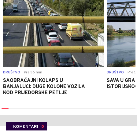
DRUŠTVO
Pre 36 min
DRUŠTVO
Pre 5
|
|
SAOBRAĆAJNI KOLAPS U
SAVA U GRAD
BANJALUCI: DUGE KOLONE VOZILA
ISTORIJSKOG
KOD PRIJEDORSKE PETLJE
KOMENTARI
0