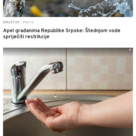
Pre 1 h
DRUŠTVO
|
Apel građanima Republike Srpske: Štednjom vode
spriječiti restrikcije
0