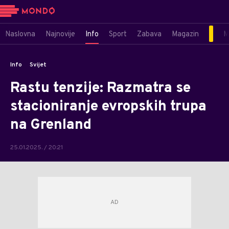
Naslovna
Najnovije
Info
Sport
Zabava
Magazin
M
Info
Svijet
Rastu tenzije: Razmatra se
stacioniranje evropskih trupa
na Grenland
25.01.2025. / 20:21