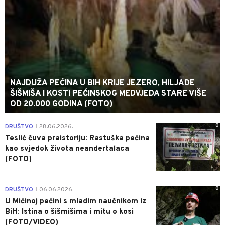
NAJDUŽA PEĆINA U BIH KRIJE JEZERO, HILJADE
ŠIŠMIŠA I KOSTI PEĆINSKOG MEDVJEDA STARE VIŠE
OD 20.000 GODINA (FOTO)
0
DRUŠTVO
28.06.2026.
|
Teslić čuva praistoriju: Rastuška pećina
kao svjedok života neandertalaca
(FOTO)
0
DRUŠTVO
06.06.2026.
|
U Mićinoj pećini s mladim naučnikom iz
BiH: Istina o šišmišima i mitu o kosi
(FOTO/VIDEO)