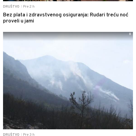
Pre 2 h
DRUŠTVO
|
Bez plata i zdravstvenog osiguranja: Rudari treću noć
proveli u jami
0
Pre 3 h
DRUŠTVO
|