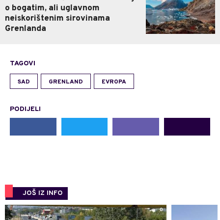
o bogatim, ali uglavnom
neiskorištenim sirovinama
Grenlanda
TAGOVI
SAD
GRENLAND
EVROPA
PODIJELI
JOŠ IZ INFO
0