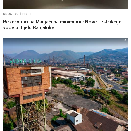
Pre 1 h
DRUŠTVO
|
Rezervoari na Manjači na minimumu: Nove restrikcije
vode u dijelu Banjaluke
0