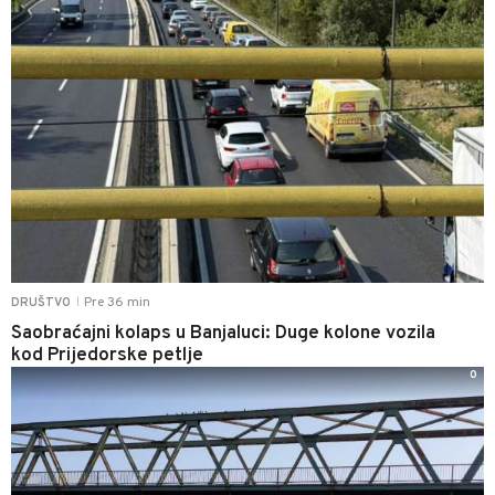
Pre 36 min
DRUŠTVO
|
Saobraćajni kolaps u Banjaluci: Duge kolone vozila
kod Prijedorske petlje
0