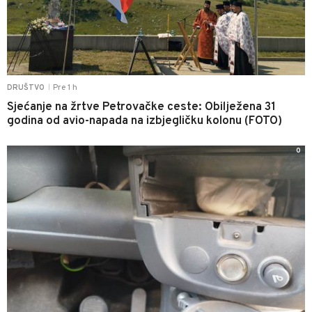
Pre 1 h
DRUŠTVO
|
Sjećanje na žrtve Petrovačke ceste: Obilježena 31
godina od avio-napada na izbjegličku kolonu (FOTO)
0