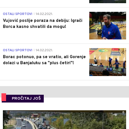
1
OSTALI SPORTOVI
14.02.2021.
|
Vujović poslije poraza na debiju: Igrači
Borca kasno shvatili da mogu!
3
OSTALI SPORTOVI
14.02.2021.
|
Borac potonuo, pa se vratio, ali Gorenje
dolazi u Banjaluku sa "plus četiri"!
PROČITAJ JOŠ
0