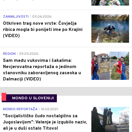
0
ZANIMLJIVOSTI
05.06.2026.
|
Otkriven trag nove vrste: Čovječja
ribica mogla bi ponijeti ime po Krajini
(VIDEO)
0
REGION
29.05.2026.
|
Sam među vukovima i šakalima:
Nevjerovatna reportaža o jedinom
stanovniku zaboravljenog zaseoka u
Dalmaciji (VIDEO)
MONDO U SLOVENIJI
4
MONDO REPORTAŽA
16.02.2021.
|
"Socijalističko čudo nostalgično za
Jugoslavijom": Velenje je izgubilo naziv,
ali je u duši ostalo Titovo!