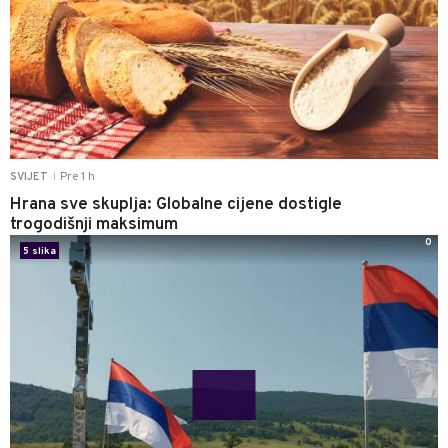
Pre 1 h
SVIJET
|
Hrana sve skuplja: Globalne cijene dostigle
trogodišnji maksimum
0
5 slika