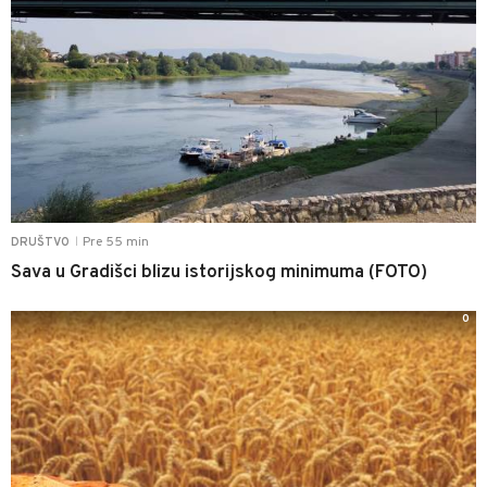
Pre 55 min
DRUŠTVO
|
Sava u Gradišci blizu istorijskog minimuma (FOTO)
0