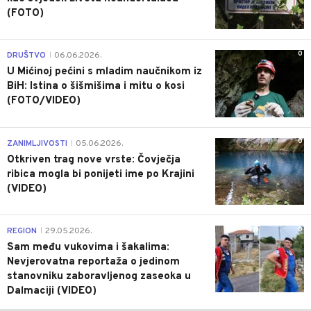
(FOTO)
0
DRUŠTVO
06.06.2026.
|
U Mićinoj pećini s mladim naučnikom iz
BiH: Istina o šišmišima i mitu o kosi
(FOTO/VIDEO)
0
ZANIMLJIVOSTI
05.06.2026.
|
Otkriven trag nove vrste: Čovječja
ribica mogla bi ponijeti ime po Krajini
(VIDEO)
0
REGION
29.05.2026.
|
Sam među vukovima i šakalima:
Nevjerovatna reportaža o jedinom
stanovniku zaboravljenog zaseoka u
Dalmaciji (VIDEO)