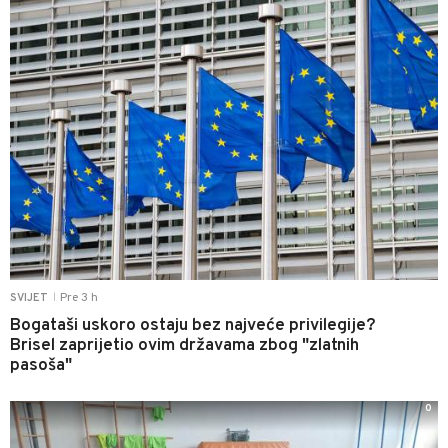
Pre 3 h
SVIJET
|
Bogataši uskoro ostaju bez najveće privilegije?
Brisel zaprijetio ovim državama zbog "zlatnih
pasoša"
0