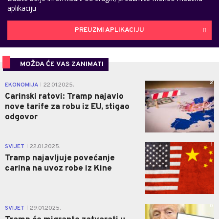
aplikaciju
PREUZMI APLIKACIJU
MOŽDA ĆE VAS ZANIMATI
2
EKONOMIJA
22.01.2025.
|
Carinski ratovi: Tramp najavio
nove tarife za robu iz EU, stigao
odgovor
1
SVIJET
22.01.2025.
|
Tramp najavljuje povećanje
carina na uvoz robe iz Kine
0
SVIJET
29.01.2025.
|