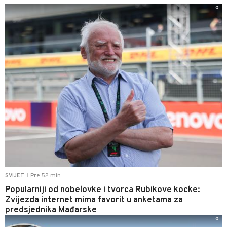
0
Pre 52 min
SVIJET
|
Popularniji od nobelovke i tvorca Rubikove kocke:
Zvijezda internet mima favorit u anketama za
predsjednika Mađarske
0