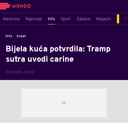
Naslovna
Najnovije
Info
Sport
Zabava
Magazin
M
Info
Svijet
Bijela kuća potvrdila: Tramp
sutra uvodi carine
31.01.2025. / 21:03