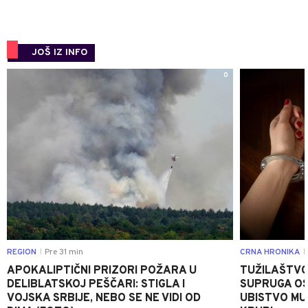
JOŠ IZ INFO
0
REGION
Pre 31 min
CRNA HRONIKA
|
|
APOKALIPTIČNI PRIZORI POŽARA U
TUŽILAŠTVO
DELIBLATSKOJ PEŠČARI: STIGLA I
SUPRUGA OS
VOJSKA SRBIJE, NEBO SE NE VIDI OD
UBISTVO MU