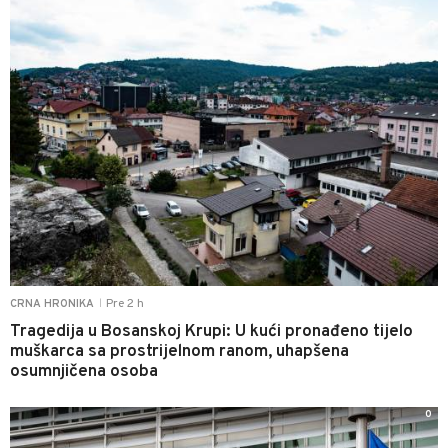
Pre 2 h
CRNA HRONIKA
|
Tragedija u Bosanskoj Krupi: U kući pronađeno tijelo
muškarca sa prostrijelnom ranom, uhapšena
osumnjičena osoba
0