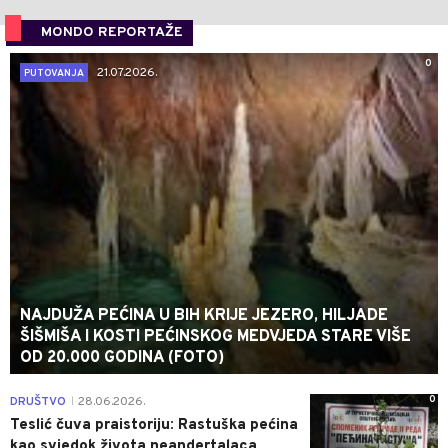
MONDO REPORTAŽE
0
21.07.2026.
PUTOVANJA
NAJDUŽA PEĆINA U BIH KRIJE JEZERO, HILJADE
ŠIŠMIŠA I KOSTI PEĆINSKOG MEDVJEDA STARE VIŠE
OD 20.000 GODINA (FOTO)
0
DRUŠTVO
28.06.2026.
|
Teslić čuva praistoriju: Rastuška pećina
kao svjedok života neandertalaca