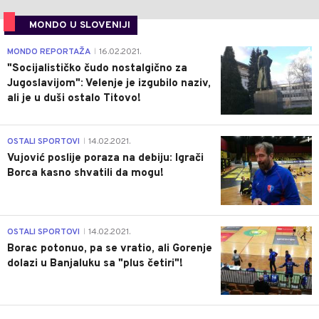
MONDO U SLOVENIJI
4
MONDO REPORTAŽA
16.02.2021.
|
"Socijalističko čudo nostalgično za
Jugoslavijom": Velenje je izgubilo naziv,
ali je u duši ostalo Titovo!
1
OSTALI SPORTOVI
14.02.2021.
|
Vujović poslije poraza na debiju: Igrači
Borca kasno shvatili da mogu!
3
OSTALI SPORTOVI
14.02.2021.
|
Borac potonuo, pa se vratio, ali Gorenje
dolazi u Banjaluku sa "plus četiri"!