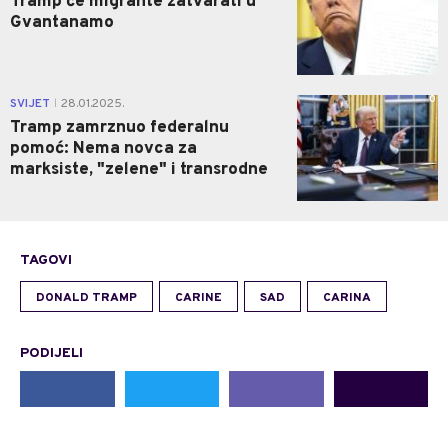
Tramp će migrante zatvarati u
Gvantanamo
0
SVIJET
28.01.2025.
|
Tramp zamrznuo federalnu
pomoć: Nema novca za
marksiste, "zelene" i transrodne
TAGOVI
DONALD TRAMP
CARINE
SAD
CARINA
PODIJELI