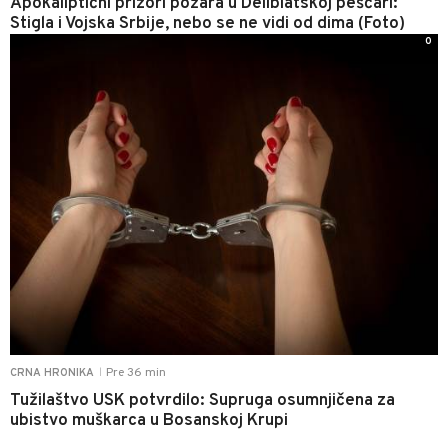
Apokaliptični prizori požara u Deliblatskoj peščari:
Stigla i Vojska Srbije, nebo se ne vidi od dima (Foto)
0
Pre 36 min
CRNA HRONIKA
|
Tužilaštvo USK potvrdilo: Supruga osumnjičena za
ubistvo muškarca u Bosanskoj Krupi