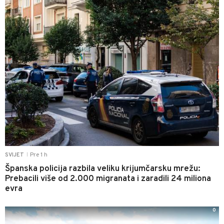
Pre 1 h
SVIJET
|
Španska policija razbila veliku krijumčarsku mrežu:
Prebacili više od 2.000 migranata i zaradili 24 miliona
evra
0