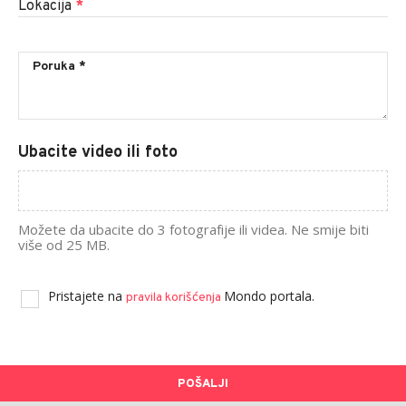
Lokacija
*
Ubacite video ili foto
Možete da ubacite do 3 fotografije ili videa. Ne smije biti
više od 25 MB.
Pristajete na
Mondo portala.
pravila korišćenja
POŠALJI