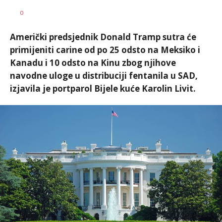
Dragana
AUTOR
0
Božić
Američki predsjednik Donald Tramp sutra će
primijeniti carine od po 25 odsto na Meksiko i
Kanadu i 10 odsto na Kinu zbog njihove
navodne uloge u distribuciji fentanila u SAD,
izjavila je portparol Bijele kuće Karolin Livit.