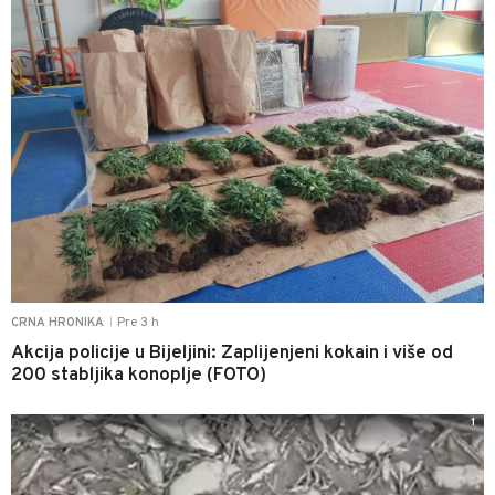
Pre 3 h
CRNA HRONIKA
|
Akcija policije u Bijeljini: Zaplijenjeni kokain i više od
200 stabljika konoplje (FOTO)
1