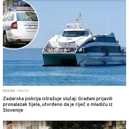
Pre 1 h
REGION
|
Zadarska policija istražuje slučaj: Građani prijavili
pronalazak tijela, utvrđeno da je riječ o mladiću iz
Slovenije
0