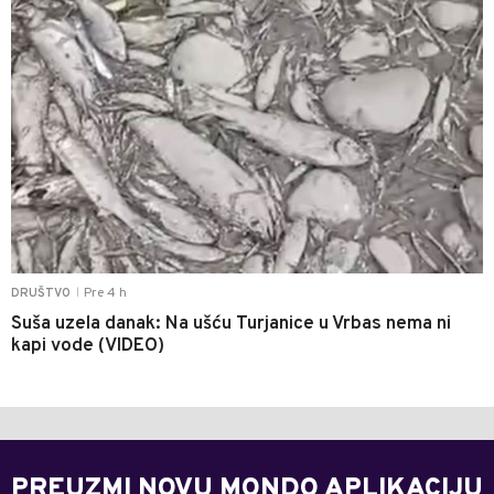
Pre 4 h
DRUŠTVO
|
Suša uzela danak: Na ušću Turjanice u Vrbas nema ni
kapi vode (VIDEO)
PREUZMI NOVU MONDO APLIKACIJU