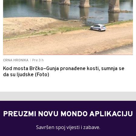
Pre 3 h
CRNA HRONIKA
|
Kod mosta Brčko–Gunja pronađene kosti, sumnja se
da su ljudske (Foto)
PREUZMI NOVU MONDO APLIKACIJU
Savršen spoj vijesti i zabave.