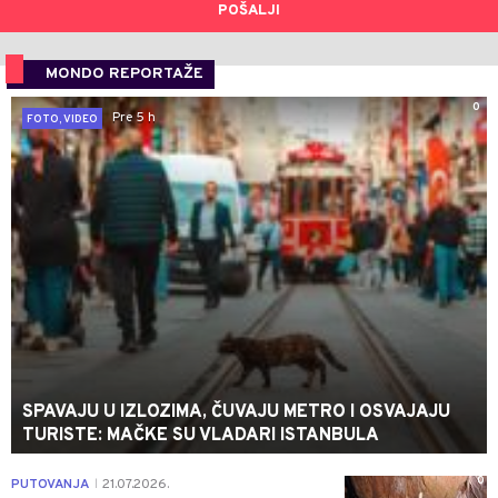
POŠALJI
MONDO REPORTAŽE
0
Pre 5 h
FOTO, VIDEO
SPAVAJU U IZLOZIMA, ČUVAJU METRO I OSVAJAJU
TURISTE: MAČKE SU VLADARI ISTANBULA
0
PUTOVANJA
21.07.2026.
|