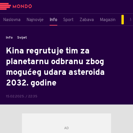
Naslovna
Najnovije
Info
Sport
Zabava
Magazin
M
Info
Svijet
Kina regrutuje tim za
planetarnu odbranu zbog
mogućeg udara asteroida
2032. godine
15.02.2025. / 22:35