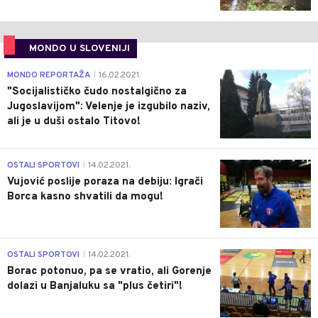
MONDO U SLOVENIJI
4
MONDO REPORTAŽA
16.02.2021.
|
"Socijalističko čudo nostalgično za
Jugoslavijom": Velenje je izgubilo naziv,
ali je u duši ostalo Titovo!
1
OSTALI SPORTOVI
14.02.2021.
|
Vujović poslije poraza na debiju: Igrači
Borca kasno shvatili da mogu!
3
OSTALI SPORTOVI
14.02.2021.
|
Borac potonuo, pa se vratio, ali Gorenje
dolazi u Banjaluku sa "plus četiri"!