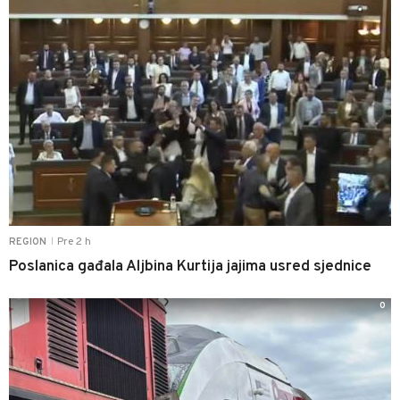
Pre 2 h
REGION
|
Poslanica gađala Aljbina Kurtija jajima usred sjednice
0