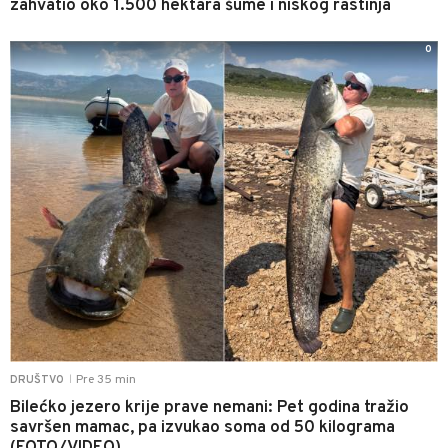
zahvatio oko 1.500 hektara šume i niskog rastinja
0
Pre 35 min
DRUŠTVO
|
Bilećko jezero krije prave nemani: Pet godina tražio
savršen mamac, pa izvukao soma od 50 kilograma