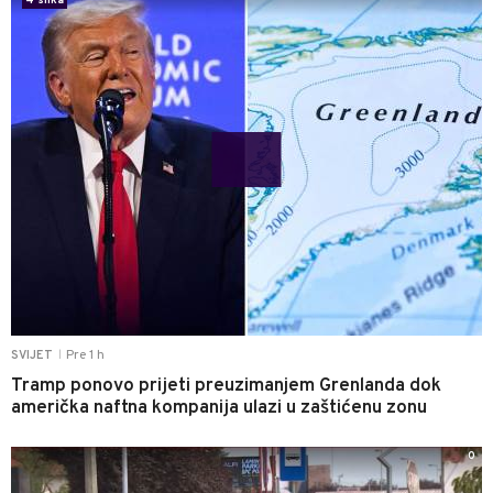
4 slika
Pre 1 h
SVIJET
|
Tramp ponovo prijeti preuzimanjem Grenlanda dok
američka naftna kompanija ulazi u zaštićenu zonu
0