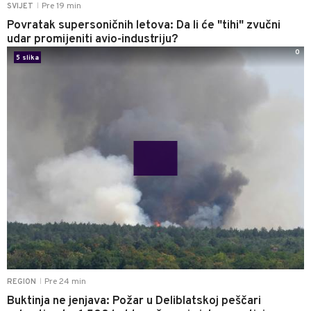
Pre 19 min
SVIJET
|
Povratak supersoničnih letova: Da li će "tihi" zvučni
udar promijeniti avio-industriju?
0
5 slika
Pre 24 min
REGION
|
Buktinja ne jenjava: Požar u Deliblatskoj peščari