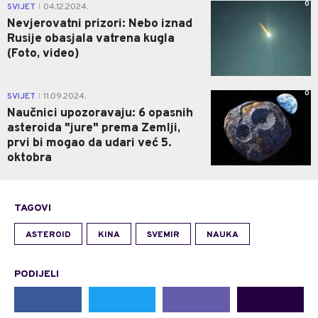
0
SVIJET
04.12.2024.
|
Nevjerovatni prizori: Nebo iznad
Rusije obasjala vatrena kugla
(Foto, video)
0
SVIJET
11.09.2024.
|
Naučnici upozoravaju: 6 opasnih
asteroida "jure" prema Zemlji,
prvi bi mogao da udari već 5.
oktobra
TAGOVI
ASTEROID
KINA
SVEMIR
NAUKA
PODIJELI