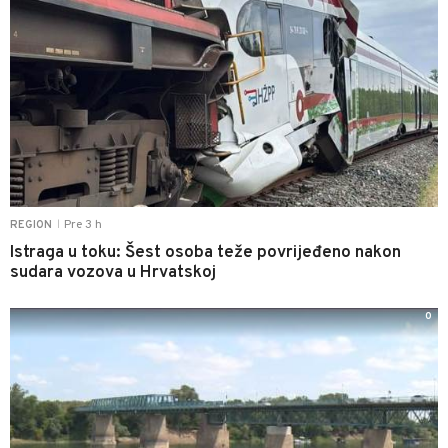
Pre 3 h
REGION
|
Istraga u toku: Šest osoba teže povrijeđeno nakon
sudara vozova u Hrvatskoj
0