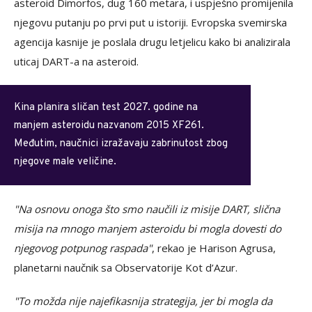
asteroid Dimorfos, dug 160 metara, i uspješno promijenila
njegovu putanju po prvi put u istoriji. Evropska svemirska
agencija kasnije je poslala drugu letjelicu kako bi analizirala
uticaj DART-a na asteroid.
Kina planira sličan test 2027. godine na
manjem asteroidu nazvanom 2015 XF261.
Međutim, naučnici izražavaju zabrinutost zbog
njegove male veličine.
"Na osnovu onoga što smo naučili iz misije DART, slična
misija na mnogo manjem asteroidu bi mogla dovesti do
njegovog potpunog raspada"
, rekao je Harison Agrusa,
planetarni naučnik sa Observatorije Kot d’Azur.
"To možda nije najefikasnija strategija, jer bi mogla da