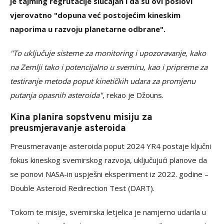
je tajming regrutacije slučajan i da su ovi poslovi
vjerovatno "dopuna već postojećim kineskim
naporima u razvoju planetarne odbrane".
"To uključuje sisteme za monitoring i upozoravanje, kako
na Zemlji tako i potencijalno u svemiru, kao i pripreme za
testiranje metoda poput kinetičkih udara za promjenu
putanja opasnih asteroida"
, rekao je Džouns.
Kina planira sopstvenu misiju za
preusmjeravanje asteroida
Preusmeravanje asteroida poput 2024 YR4 postaje ključni
fokus kineskog svemirskog razvoja, uključujući planove da
se ponovi NASA-in uspješni eksperiment iz 2022. godine –
Double Asteroid Redirection Test (DART).
Tokom te misije, svemirska letjelica je namjerno udarila u