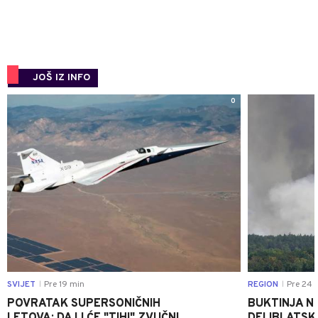
JOŠ IZ INFO
0
SVIJET
Pre 19 min
REGION
Pre 24 
|
|
POVRATAK SUPERSONIČNIH
BUKTINJA N
LETOVA: DA LI ĆE "TIHI" ZVUČNI
DELIBLATSK