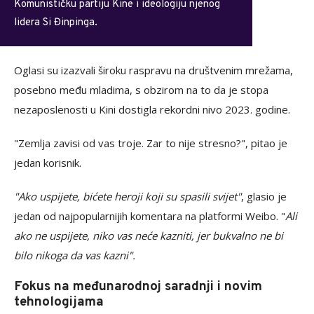
Komunističku partiju Kine i ideologiju njenog
lidera Si Đinpinga.
Oglasi su izazvali široku raspravu na društvenim mrežama,
posebno među mladima, s obzirom na to da je stopa
nezaposlenosti u Kini dostigla rekordni nivo 2023. godine.
"Zemlja zavisi od vas troje. Zar to nije stresno?", pitao je
jedan korisnik.
"Ako uspijete, bićete heroji koji su spasili svijet"
, glasio je
jedan od najpopularnijih komentara na platformi Weibo. "
Ali
ako ne uspijete, niko vas neće kazniti, jer bukvalno ne bi
bilo nikoga da vas kazni".
Fokus na međunarodnoj saradnji i novim
tehnologijama