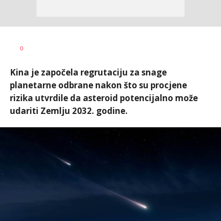
Vesna
AUTOR
0
Kerkez
Kina je započela regrutaciju za snage
planetarne odbrane nakon što su procjene
rizika utvrdile da asteroid potencijalno može
udariti Zemlju 2032. godine.