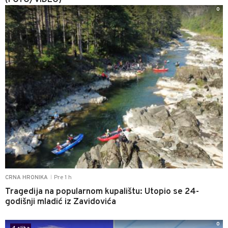
(FOTO/VIDEO)
0
Pre 1 h
CRNA HRONIKA
|
Tragedija na popularnom kupalištu: Utopio se 24-
godišnji mladić iz Zavidovića
0