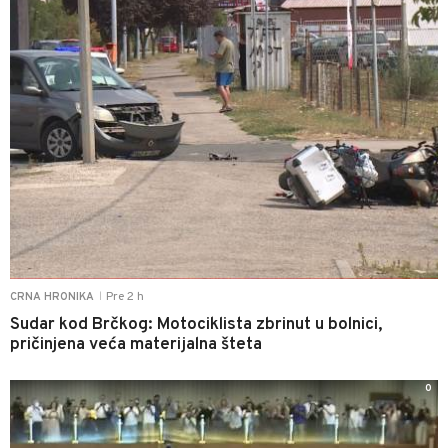
Pre 2 h
CRNA HRONIKA
|
Sudar kod Brčkog: Motociklista zbrinut u bolnici,
pričinjena veća materijalna šteta
0