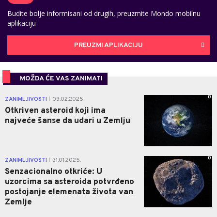
Budite bolje informisani od drugih, preuzmite Mondo mobilnu
aplikaciju
PREUZMI APLIKACIJU
MOŽDA ĆE VAS ZANIMATI
0
ZANIMLJIVOSTI
03.02.2025.
|
Otkriven asteroid koji ima
najveće šanse da udari u Zemlju
0
ZANIMLJIVOSTI
31.01.2025.
|
Senzacionalno otkriće: U
uzorcima sa asteroida potvrđeno
postojanje elemenata života van
Zemlje