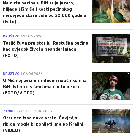
Najduža pećina u BiH krije jezero,
hiljade šišmiša i kosti pećinskog
medvjeda stare više od 20.000 godina
(Foto)
0
DRUŠTVO
28.06.2026.
|
Teslić čuva praistoriju: Rastuška pećina
kao svjedok života neandertalaca
(FOTO)
0
DRUŠTVO
06.06.2026.
|
U Mićinoj pećini s mladim naučnikom iz
BiH: Istina o šišmišima i mitu o kosi
(FOTO/VIDEO)
0
ZANIMLJIVOSTI
05.06.2026.
|
Otkriven trag nove vrste: Čovječja
ribica mogla bi ponijeti ime po Krajini
(VIDEO)