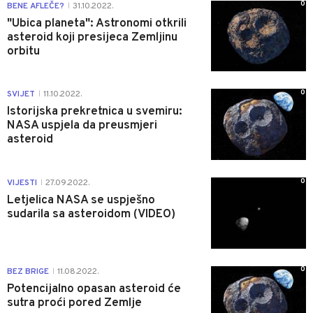
0
BENE AFLEČE?
31.10.2022.
|
"Ubica planeta": Astronomi otkrili
asteroid koji presijeca Zemljinu
orbitu
0
SVIJET
11.10.2022.
|
Istorijska prekretnica u svemiru:
NASA uspjela da preusmjeri
asteroid
0
VIJESTI
27.09.2022.
|
Letjelica NASA se uspješno
sudarila sa asteroidom (VIDEO)
0
BEZ BRIGE
11.08.2022.
|
Potencijalno opasan asteroid će
sutra proći pored Zemlje