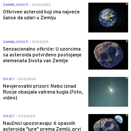
0
ZANIMLJIVOSTI
03.02.2025.
|
Otkriven asteroid koji ima najveće
šanse da udari u Zemlju
0
ZANIMLJIVOSTI
31.01.2025.
|
Senzacionalno otkriće: U uzorcima
sa asteroida potvrđeno postojanje
elemenata života van Zemlje
0
SVIJET
04.12.2024.
|
Nevjerovatni prizori: Nebo iznad
Rusije obasjala vatrena kugla (Foto,
video)
0
SVIJET
11.09.2024.
|
Naučnici upozoravaju: 6 opasnih
asteroida "jure" prema Zemlji, prvi