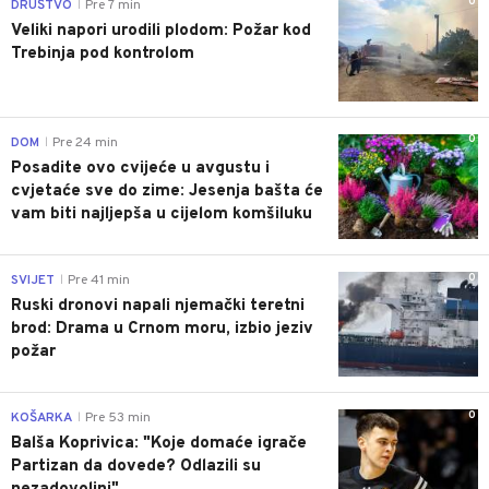
0
DRUŠTVO
Pre 7 min
|
Veliki napori urodili plodom: Požar kod
Trebinja pod kontrolom
0
DOM
Pre 24 min
|
Posadite ovo cvijeće u avgustu i
cvjetaće sve do zime: Jesenja bašta će
vam biti najljepša u cijelom komšiluku
0
SVIJET
Pre 41 min
|
Ruski dronovi napali njemački teretni
brod: Drama u Crnom moru, izbio jeziv
požar
0
KOŠARKA
Pre 53 min
|
Balša Koprivica: "Koje domaće igrače
Partizan da dovede? Odlazili su