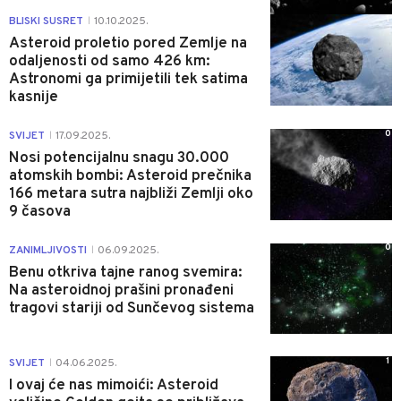
1
BLISKI SUSRET
10.10.2025.
|
Asteroid proletio pored Zemlje na
odaljenosti od samo 426 km:
Astronomi ga primijetili tek satima
kasnije
0
SVIJET
17.09.2025.
|
Nosi potencijalnu snagu 30.000
atomskih bombi: Asteroid prečnika
166 metara sutra najbliži Zemlji oko
9 časova
0
ZANIMLJIVOSTI
06.09.2025.
|
Benu otkriva tajne ranog svemira:
Na asteroidnoj prašini pronađeni
tragovi stariji od Sunčevog sistema
1
SVIJET
04.06.2025.
|
I ovaj će nas mimoići: Asteroid