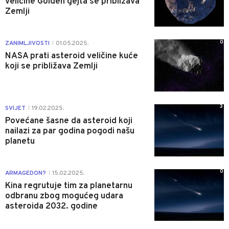
veličine Golden gejta se približava
Zemlji
0
ZANIMLJIVOSTI
01.05.2025.
|
NASA prati asteroid veličine kuće
koji se približava Zemlji
3
SVIJET
19.02.2025.
|
Povećane šasne da asteroid koji
nailazi za par godina pogodi našu
planetu
0
ARMAGEDON?
15.02.2025.
|
Kina regrutuje tim za planetarnu
odbranu zbog mogućeg udara
asteroida 2032. godine