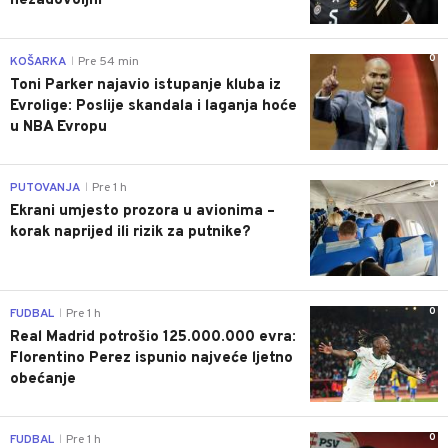
nezadovoljni"
0
KOŠARKA
Pre 54 min
|
Toni Parker najavio istupanje kluba iz
Evrolige: Poslije skandala i laganja hoće
u NBA Evropu
0
PUTOVANJA
Pre 1 h
|
Ekrani umjesto prozora u avionima –
korak naprijed ili rizik za putnike?
0
FUDBAL
Pre 1 h
|
Real Madrid potrošio 125.000.000 evra:
Florentino Perez ispunio najveće ljetno
obećanje
0
FUDBAL
Pre 1 h
|