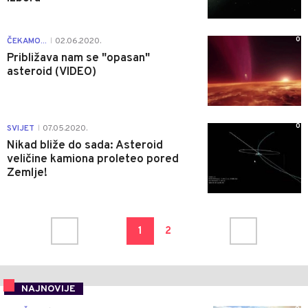
0
ČEKAMO...
02.06.2020.
|
Približava nam se "opasan"
asteroid (VIDEO)
0
SVIJET
07.05.2020.
|
Nikad bliže do sada: Asteroid
veličine kamiona proleteo pored
Zemlje!
1
2
NAJNOVIJE