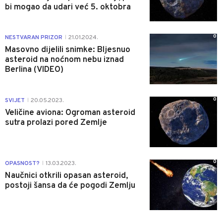
bi mogao da udari već 5. oktobra
0
NESTVARAN PRIZOR
21.01.2024.
|
Masovno dijelili snimke: Bljesnuo
asteroid na noćnom nebu iznad
Berlina (VIDEO)
0
SVIJET
20.05.2023.
|
Veličine aviona: Ogroman asteroid
sutra prolazi pored Zemlje
0
OPASNOST?
13.03.2023.
|
Naučnici otkrili opasan asteroid,
postoji šansa da će pogodi Zemlju