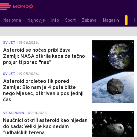
Naslovna
Najnovije
Info
Sport
Zabava
Magazin
M
0
SVIJET
18.06.2026.
|
Asteroid se noćas približava
Zemlji: NASA otkrila kada će tačno
projuriti pored "nas"
0
SVIJET
19.05.2026.
|
Asteroid proleteo tik pored
Zemlje: Bio nam je 4 puta bliže
nego Mjesec, otkriven u posljednji
čas
0
VERA RUBIN
09.01.2026.
|
Naučnici otkrili asteroid kao nijedan
do sada: Veliki je kao sedam
fudbalskih terena