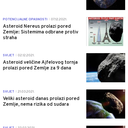
0
POTENCIJALNE OPASNOSTI
07.12.2021.
|
Asteroid Nereus prolazi pored
Zemlje: Sistemima odbrane protiv
straha
0
SVIJET
02.12.2021.
|
Asteroid veličine Ajfelovog tornja
prolazi pored Zemlje za 9 dana
0
SVIJET
21.03.2021.
|
Veliki asteroid danas prolazi pored
Zemlje, nema rizika od sudara
0
SVIJET
22.02.2021.
|