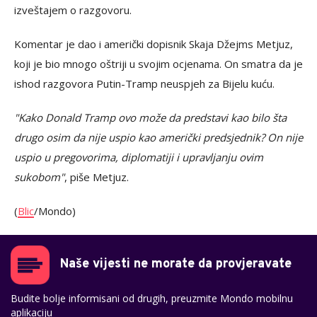
izveštajem o razgovoru.
Komentar je dao i američki dopisnik Skaja Džejms Metjuz,
koji je bio mnogo oštriji u svojim ocjenama. On smatra da je
ishod razgovora Putin-Tramp neuspjeh za Bijelu kuću.
"Kako Donald Tramp ovo može da predstavi kao bilo šta
drugo osim da nije uspio kao američki predsjednik? On nije
uspio u pregovorima, diplomatiji i upravljanju ovim
sukobom"
, piše Metjuz.
(
Blic
/Mondo)
Naše vijesti ne morate da provjeravate
Budite bolje informisani od drugih, preuzmite Mondo mobilnu
aplikaciju