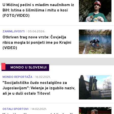
U Mićinoj pećini s mladim naučnikom iz
BiH: Istina o šišmišima i mitu o kosi
(FOTO/VIDEO)
0
ZANIMLJIVOSTI
05.06.2026.
|
Otkriven trag nove vrste: Čovječja
ribica mogla bi ponijeti ime po Krajini
(VIDEO)
MONDO U SLOVENIJI
4
MONDO REPORTAŽA
16.02.2021.
|
"Socijalističko čudo nostalgično za
Jugoslavijom": Velenje je izgubilo naziv,
ali je u duši ostalo Titovo!
1
OSTALI SPORTOVI
14.02.2021.
|