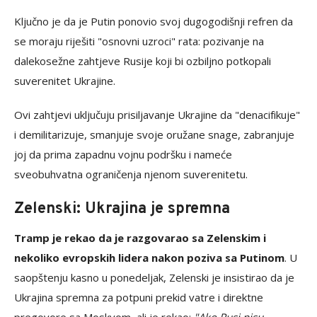
Ključno je da je Putin ponovio svoj dugogodišnji refren da
se moraju riješiti "osnovni uzroci" rata: pozivanje na
dalekosežne zahtjeve Rusije koji bi ozbiljno potkopali
suverenitet Ukrajine.
Ovi zahtjevi uključuju prisiljavanje Ukrajine da "denacifikuje"
i demilitarizuje, smanjuje svoje oružane snage, zabranjuje
joj da prima zapadnu vojnu podršku i nameće
sveobuhvatna ograničenja njenom suverenitetu.
Zelenski: Ukrajina je spremna
Tramp je rekao da je razgovarao sa Zelenskim i
nekoliko evropskih lidera nakon poziva sa Putinom
. U
saopštenju kasno u ponedeljak, Zelenski je insistirao da je
Ukrajina spremna za potpuni prekid vatre i direktne
pregovore sa Moskvom, ali je rekao:
"Ako Rusi nisu