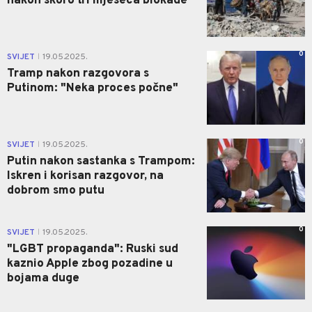
nakon skoro tri mjeseca blokade
0
SVIJET
19.05.2025.
|
Tramp nakon razgovora s
Putinom: "Neka proces počne"
0
SVIJET
19.05.2025.
|
Putin nakon sastanka s Trampom:
Iskren i korisan razgovor, na
dobrom smo putu
0
SVIJET
19.05.2025.
|
"LGBT propaganda": Ruski sud
kaznio Apple zbog pozadine u
bojama duge