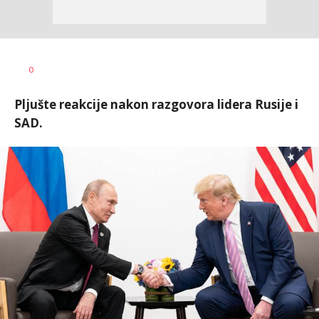
Vesna
AUTOR
0
Kerkez
Pljušte reakcije nakon razgovora lidera Rusije i
SAD.