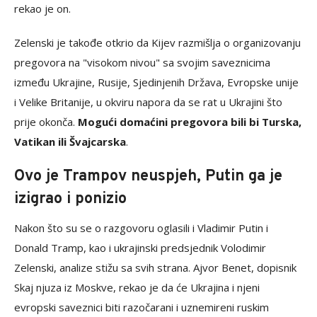
rekao je on.
Zelenski je takođe otkrio da Kijev razmišlja o organizovanju
pregovora na "visokom nivou" sa svojim saveznicima
između Ukrajine, Rusije, Sjedinjenih Država, Evropske unije
i Velike Britanije, u okviru napora da se rat u Ukrajini što
prije okonča.
Mogući domaćini pregovora bili bi Turska,
Vatikan ili Švajcarska
.
Ovo je Trampov neuspjeh, Putin ga je
izigrao i ponizio
Nakon što su se o razgovoru oglasili i Vladimir Putin i
Donald Tramp, kao i ukrajinski predsjednik Volodimir
Zelenski, analize stižu sa svih strana. Ajvor Benet, dopisnik
Skaj njuza iz Moskve, rekao je da će Ukrajina i njeni
evropski saveznici biti razočarani i uznemireni ruskim