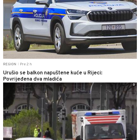
Pre 2 h
REGION
|
Urušio se balkon napuštene kuće u Rijeci:
Povrijeđena dva mladića
0