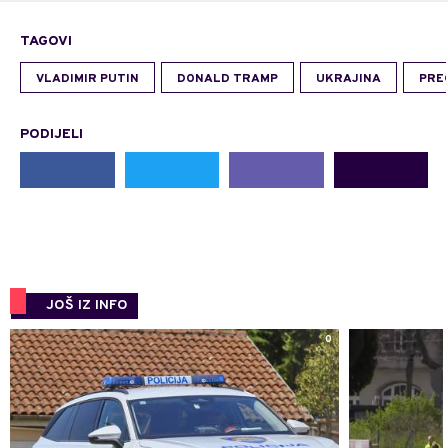
TAGOVI
VLADIMIR PUTIN
DONALD TRAMP
UKRAJINA
PRE
PODIJELI
JOŠ IZ INFO
0