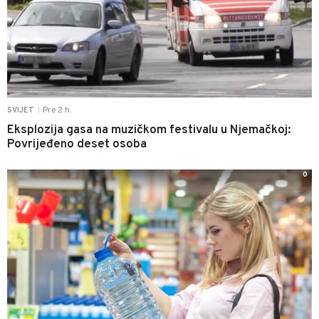
Pre 2 h
SVIJET
|
Eksplozija gasa na muzičkom festivalu u Njemačkoj:
Povrijeđeno deset osoba
0