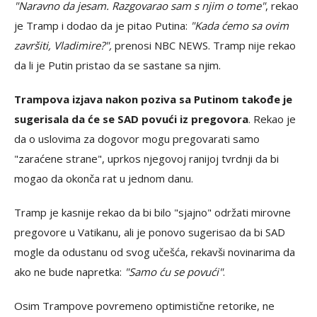
"Naravno da jesam. Razgovarao sam s njim o tome"
, rekao
je Tramp i dodao da je pitao Putina:
"Kada ćemo sa ovim
završiti, Vladimire?",
prenosi NBC NEWS. Tramp nije rekao
da li je Putin pristao da se sastane sa njim.
Trampova izjava nakon poziva sa Putinom takođe je
sugerisala da će se SAD povući iz pregovora
. Rekao je
da o uslovima za dogovor mogu pregovarati samo
"zaraćene strane", uprkos njegovoj ranijoj tvrdnji da bi
mogao da okonča rat u jednom danu.
Tramp je kasnije rekao da bi bilo "sjajno" održati mirovne
pregovore u Vatikanu, ali je ponovo sugerisao da bi SAD
mogle da odustanu od svog učešća, rekavši novinarima da
ako ne bude napretka:
"Samo ću se povući"
.
Osim Trampove povremeno optimistične retorike, ne