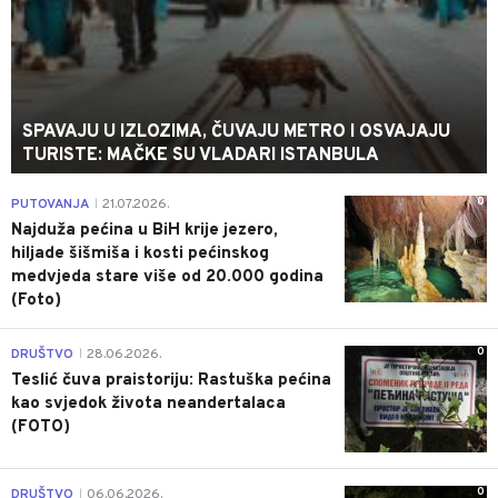
SPAVAJU U IZLOZIMA, ČUVAJU METRO I OSVAJAJU
TURISTE: MAČKE SU VLADARI ISTANBULA
0
PUTOVANJA
21.07.2026.
|
Najduža pećina u BiH krije jezero,
hiljade šišmiša i kosti pećinskog
medvjeda stare više od 20.000 godina
(Foto)
0
DRUŠTVO
28.06.2026.
|
Teslić čuva praistoriju: Rastuška pećina
kao svjedok života neandertalaca
(FOTO)
0
DRUŠTVO
06.06.2026.
|