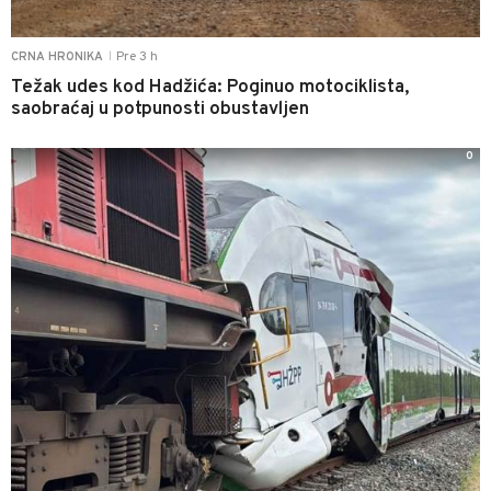
Pre 3 h
CRNA HRONIKA
|
Težak udes kod Hadžića: Poginuo motociklista,
saobraćaj u potpunosti obustavljen
0