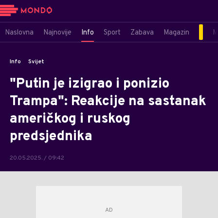
Naslovna
Najnovije
Info
Sport
Zabava
Magazin
M
Info
Svijet
"Putin je izigrao i ponizio
Trampa": Reakcije na sastanak
američkog i ruskog
predsjednika
20.05.2025. / 09:42