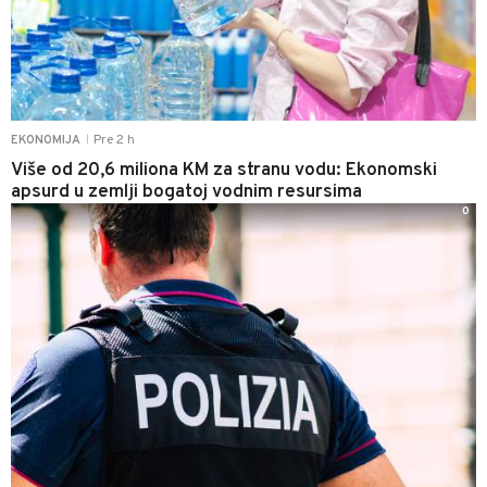
Pre 2 h
EKONOMIJA
|
Više od 20,6 miliona KM za stranu vodu: Ekonomski
apsurd u zemlji bogatoj vodnim resursima
0