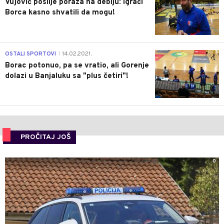
Vujović poslije poraza na debiju: Igrači
Borca kasno shvatili da mogu!
3
OSTALI SPORTOVI
14.02.2021.
|
Borac potonuo, pa se vratio, ali Gorenje
dolazi u Banjaluku sa "plus četiri"!
PROČITAJ JOŠ
0