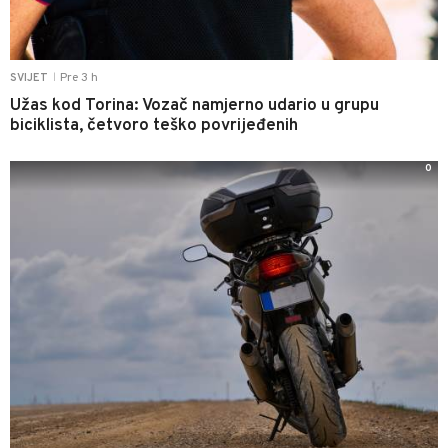
Pre 3 h
SVIJET
|
Užas kod Torina: Vozač namjerno udario u grupu
biciklista, četvoro teško povrijeđenih
0