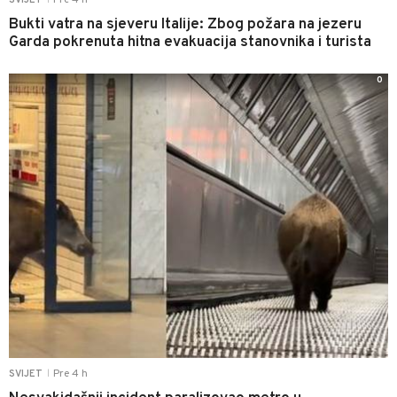
Bukti vatra na sjeveru Italije: Zbog požara na jezeru
Garda pokrenuta hitna evakuacija stanovnika i turista
0
Pre 4 h
SVIJET
|