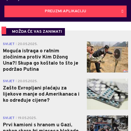
PREUZMI APLIKACIJU
MOŽDA ĆE VAS ZANIMATI
0
SVIJET
20.05.2025.
|
Moguća istraga o ratnim
zločinima protiv Kim Džong
Una?! Skupa go koštalo to što je
podržao Putina
0
SVIJET
20.05.2025.
|
Zašto Evropljani plaćaju za
lijekove manje od Amerikanaca i
ko određuje cijene?
0
SVIJET
19.05.2025.
|
Prvi kamioni s hranom u Gazi,