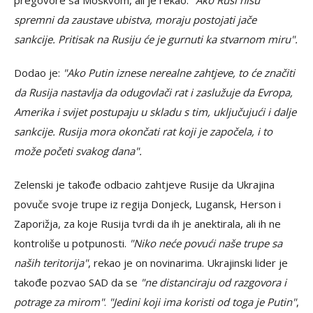
spremni da zaustave ubistva, moraju postojati jače
sankcije. Pritisak na Rusiju će je gurnuti ka stvarnom miru".
Dodao je:
"Ako Putin iznese nerealne zahtjeve, to će značiti
da Rusija nastavlja da odugovlači rat i zaslužuje da Evropa,
Amerika i svijet postupaju u skladu s tim, uključujući i dalje
sankcije. Rusija mora okončati rat koji je započela, i to
može početi svakog dana".
Zelenski je takođe odbacio zahtjeve Rusije da Ukrajina
povuče svoje trupe iz regija Donjeck, Lugansk, Herson i
Zaporižja, za koje Rusija tvrdi da ih je anektirala, ali ih ne
kontroliše u potpunosti.
"Niko neće povući naše trupe sa
naših teritorija"
, rekao je on novinarima. Ukrajinski lider je
takođe pozvao SAD da se
"ne distanciraju od razgovora i
potrage za mirom"
.
"Jedini koji ima koristi od toga je Putin"
,