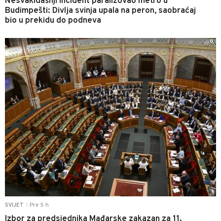
Nesvakidašnji incident paralizovao metro u
Budimpešti: Divlja svinja upala na peron, saobraćaj
bio u prekidu do podneva
0
Pre 5 h
SVIJET
|
Izbor za predsjednika Mađarske zakazan za 11.