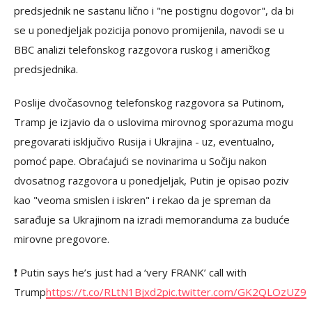
predsjednik ne sastanu lično i "ne postignu dogovor", da bi
se u ponedjeljak pozicija ponovo promijenila, navodi se u
BBC analizi telefonskog razgovora ruskog i američkog
predsjednika.
Poslije dvočasovnog telefonskog razgovora sa Putinom,
Tramp je izjavio da o uslovima mirovnog sporazuma mogu
pregovarati isključivo Rusija i Ukrajina - uz, eventualno,
pomoć pape. Obraćajući se novinarima u Sočiju nakon
dvosatnog razgovora u ponedjeljak, Putin je opisao poziv
kao "veoma smislen i iskren" i rekao da je spreman da
sarađuje sa Ukrajinom na izradi memoranduma za buduće
mirovne pregovore.
❗️ Putin says he’s just had a ‘very FRANK’ call with
Trump
https://t.co/RLtN1Bjxd2
pic.twitter.com/GK2QLOzUZ9