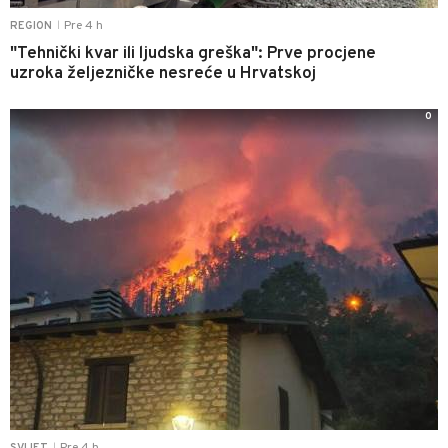
Pre 4 h
REGION
|
"Tehnički kvar ili ljudska greška": Prve procjene
uzroka željezničke nesreće u Hrvatskoj
0
Pre 4 h
SVIJET
|