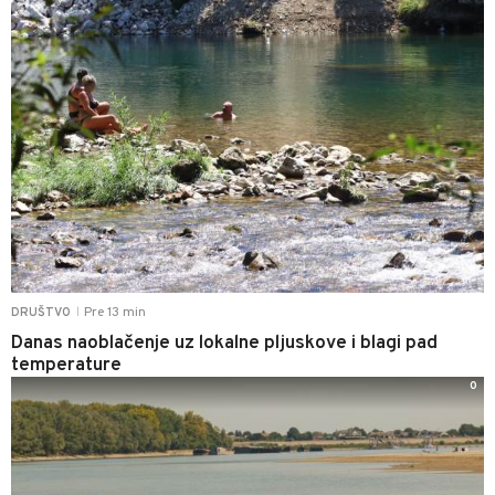
Pre 13 min
DRUŠTVO
|
Danas naoblačenje uz lokalne pljuskove i blagi pad
temperature
0