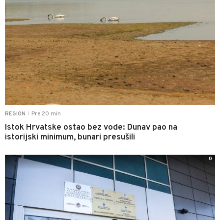
Pre 20 min
REGION
|
Istok Hrvatske ostao bez vode: Dunav pao na
istorijski minimum, bunari presušili
0