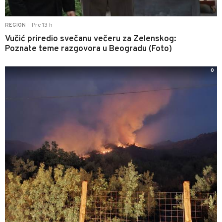
Pre 13 h
REGION
|
Vučić priredio svečanu večeru za Zelenskog:
Poznate teme razgovora u Beogradu (Foto)
0