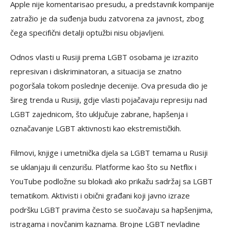
Apple nije komentarisao presudu, a predstavnik kompanije
zatražio je da suđenja budu zatvorena za javnost, zbog
čega specifični detalji optužbi nisu objavljeni.
Odnos vlasti u Rusiji prema LGBT osobama je izrazito
represivan i diskriminatoran, a situacija se znatno
pogoršala tokom poslednje decenije. Ova presuda dio je
šireg trenda u Rusiji, gdje vlasti pojačavaju represiju nad
LGBT zajednicom, što uključuje zabrane, hapšenja i
označavanje LGBT aktivnosti kao ekstremističkih.
Filmovi, knjige i umetnička djela sa LGBT temama u Rusiji
se uklanjaju ili cenzurišu. Platforme kao što su Netflix i
YouTube podložne su blokadi ako prikažu sadržaj sa LGBT
tematikom. Aktivisti i obični građani koji javno izraze
podršku LGBT pravima često se suočavaju sa hapšenjima,
istragama i novčanim kaznama. Brojne LGBT nevladine