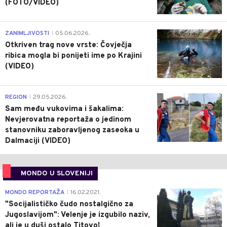
(FOTO/VIDEO)
0
ZANIMLJIVOSTI
05.06.2026.
|
Otkriven trag nove vrste: Čovječja
ribica mogla bi ponijeti ime po Krajini
(VIDEO)
0
REGION
29.05.2026.
|
Sam među vukovima i šakalima:
Nevjerovatna reportaža o jedinom
stanovniku zaboravljenog zaseoka u
Dalmaciji (VIDEO)
MONDO U SLOVENIJI
4
MONDO REPORTAŽA
16.02.2021.
|
"Socijalističko čudo nostalgično za
Jugoslavijom": Velenje je izgubilo naziv,
ali je u duši ostalo Titovo!