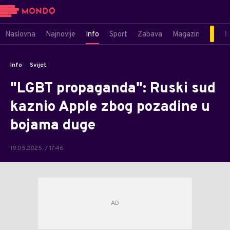
Naslovna
Najnovije
Info
Sport
Zabava
Magazin
M
Info
Svijet
"LGBT propaganda": Ruski sud
kaznio Apple zbog pozadine u
bojama duge
19.05.2025. / 17:46