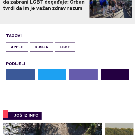
da zabrani LGBT događaje: Orban
tvrdi da im je važan zdrav razum
TAGOVI
APPLE
RUSIJA
LGBT
PODIJELI
JOŠ IZ INFO
0