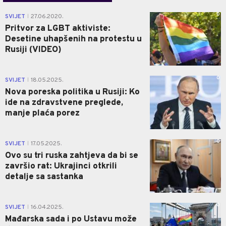
0
SVIJET
27.06.2020.
|
Pritvor za LGBT aktiviste:
Desetine uhapšenih na protestu u
Rusiji (VIDEO)
0
SVIJET
18.05.2025.
|
Nova poreska politika u Rusiji: Ko
ide na zdravstvene preglede,
manje plaća porez
0
SVIJET
17.05.2025.
|
Ovo su tri ruska zahtjeva da bi se
završio rat: Ukrajinci otkrili
detalje sa sastanka
0
SVIJET
16.04.2025.
|
Mađarska sada i po Ustavu može