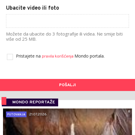
Ubacite video ili foto
Možete da ubacite do 3 fotografije ili videa. Ne smije biti
više od 25 MB.
Pristajete na
Mondo portala.
pravila korišćenja
POŠALJI
MONDO REPORTAŽE
0
21.07.2026.
PUTOVANJA