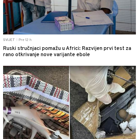
Pre 12 h
SVIJET
|
Ruski stručnjaci pomažu u Africi: Razvijen prvi test za
rano otkrivanje nove varijante ebole
0