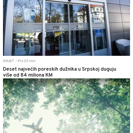
Pre 25 min
SVIJET
|
Deset najvećih poreskih dužnika u Srpskoj duguju
više od 84 miliona KM
0