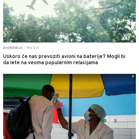
Pre 3 h
EKONOMIJA
|
Uskoro će nas prevoziti avioni na baterije? Mogli bi
da lete na veoma popularnim relacijama
0