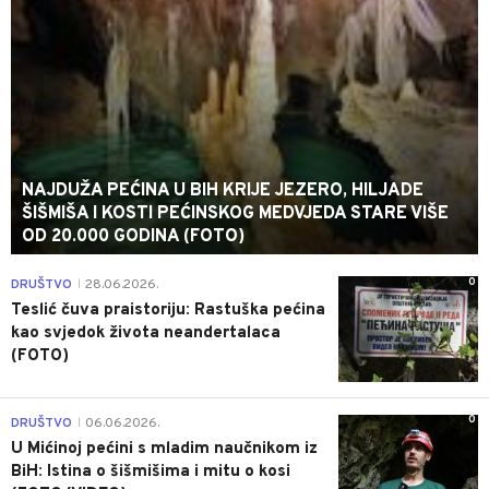
NAJDUŽA PEĆINA U BIH KRIJE JEZERO, HILJADE
ŠIŠMIŠA I KOSTI PEĆINSKOG MEDVJEDA STARE VIŠE
OD 20.000 GODINA (FOTO)
0
DRUŠTVO
28.06.2026.
|
Teslić čuva praistoriju: Rastuška pećina
kao svjedok života neandertalaca
(FOTO)
0
DRUŠTVO
06.06.2026.
|
U Mićinoj pećini s mladim naučnikom iz
BiH: Istina o šišmišima i mitu o kosi