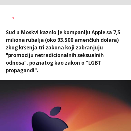
Vesna
AUTOR
0
Kerkez
Sud u Moskvi kaznio je kompaniju Apple sa 7,5
miliona rubalja (oko 93.500 američkih dolara)
zbog kršenja tri zakona koji zabranjuju
"promociju netradicionalnih seksualnih
odnosa", poznatog kao zakon o "LGBT
propagandi".