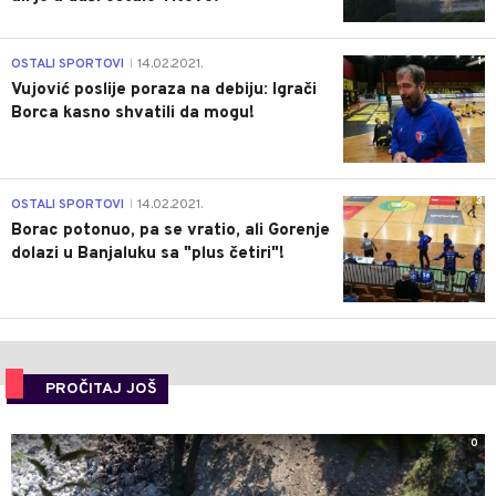
1
OSTALI SPORTOVI
14.02.2021.
|
Vujović poslije poraza na debiju: Igrači
Borca kasno shvatili da mogu!
3
OSTALI SPORTOVI
14.02.2021.
|
Borac potonuo, pa se vratio, ali Gorenje
dolazi u Banjaluku sa "plus četiri"!
PROČITAJ JOŠ
0