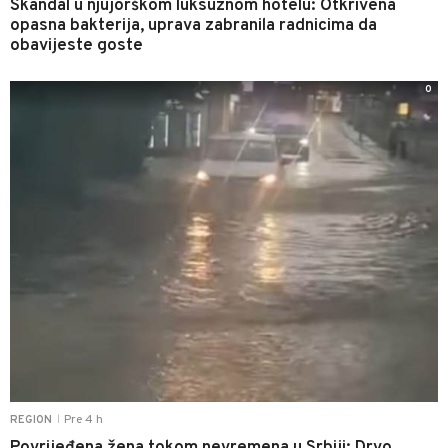
Skandal u njujorškom luksuznom hotelu: Otkrivena
opasna bakterija, uprava zabranila radnicima da
obavijeste goste
0
Pre 4 h
REGION
|