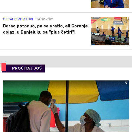
3
OSTALI SPORTOVI
14.02.2021.
|
Borac potonuo, pa se vratio, ali Gorenje
dolazi u Banjaluku sa "plus četiri"!
PROČITAJ JOŠ
0