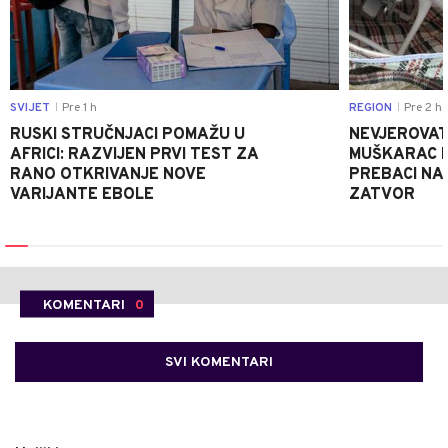
SVIJET
Pre 1 h
REGION
Pre 2 h
|
|
RUSKI STRUČNJACI POMAŽU U
NEVJEROVATA
AFRICI: RAZVIJEN PRVI TEST ZA
MUŠKARAC H
RANO OTKRIVANJE NOVE
PREBACI NA
VARIJANTE EBOLE
ZATVOR
KOMENTARI
0
SVI KOMENTARI