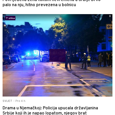
Povrijeđena žena tokom nevremena u Srbiji: Drvo
palo na nju, hitno prevezena u bolnicu
0
7 slika
Pre 4 h
SVIJET
|
Drama u Njemačkoj: Policija upucala državljanina
Srbije koji ih je napao lopatom, njegov brat