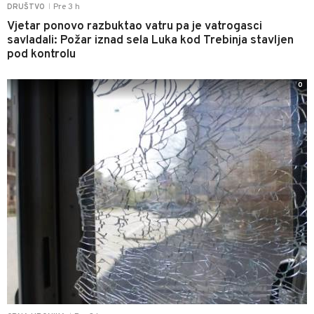
Pre 3 h
DRUŠTVO
|
Vjetar ponovo razbuktao vatru pa je vatrogasci
savladali: Požar iznad sela Luka kod Trebinja stavljen
pod kontrolu
0