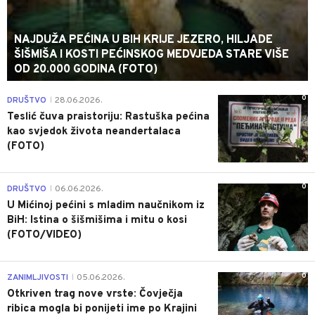
NAJDUŽA PEĆINA U BIH KRIJE JEZERO, HILJADE
ŠIŠMIŠA I KOSTI PEĆINSKOG MEDVJEDA STARE VIŠE
OD 20.000 GODINA (FOTO)
0
DRUŠTVO
28.06.2026.
|
Teslić čuva praistoriju: Rastuška pećina
kao svjedok života neandertalaca
(FOTO)
0
DRUŠTVO
06.06.2026.
|
U Mićinoj pećini s mladim naučnikom iz
BiH: Istina o šišmišima i mitu o kosi
(FOTO/VIDEO)
0
ZANIMLJIVOSTI
05.06.2026.
|
Otkriven trag nove vrste: Čovječja
ribica mogla bi ponijeti ime po Krajini