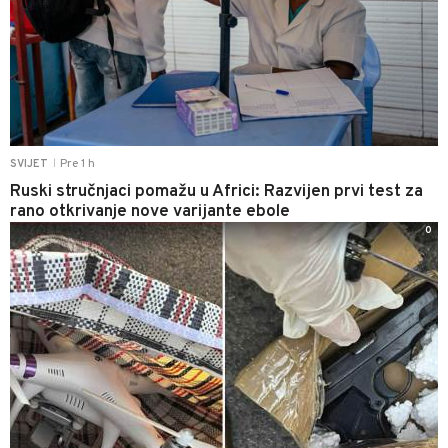
Pre 1 h
SVIJET
|
Ruski stručnjaci pomažu u Africi: Razvijen prvi test za
rano otkrivanje nove varijante ebole
0