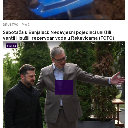
Pre 2 h
DRUŠTVO
|
Sabotaža u Banjaluci: Nesavjesni pojedinci uništili
ventil i isušili rezervoar vode u Rekavicama (FOTO)
0
5 slika