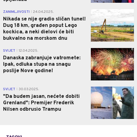
0
ZANIMLJIVOSTI
24.04.2025.
|
Nikada se nije gradio sličan tunel!
Dug 18 km, građen poput Lego
kockica, a neki dielovi će biti
bukvalno na morskom dnu
0
SVIJET
12.04.2025.
|
Danaska zabranjuje vatromete:
Ipak, odluka stupa na snagu
poslije Nove godine!
0
SVIJET
30.03.2025.
|
"Da budem jasan, nećete dobiti
Grenland": Premijer Frederik
Nilsen odbrusio Trampu