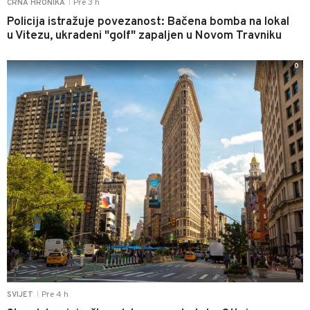
Pre 3 h
CRNA HRONIKA
|
Policija istražuje povezanost: Bačena bomba na lokal
u Vitezu, ukradeni "golf" zapaljen u Novom Travniku
0
Pre 4 h
SVIJET
|