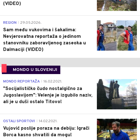
(VIDEO)
0
REGION
29.05.2026.
|
Sam među vukovima i šakalima:
Nevjerovatna reportaža o jedinom
stanovniku zaboravljenog zaseoka u
Dalmaciji (VIDEO)
MONDO U SLOVENIJI
4
MONDO REPORTAŽA
16.02.2021.
|
"Socijalističko čudo nostalgično za
Jugoslavijom": Velenje je izgubilo naziv,
ali je u duši ostalo Titovo!
1
OSTALI SPORTOVI
14.02.2021.
|
Vujović poslije poraza na debiju: Igrači
Borca kasno shvatili da mogu!