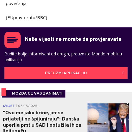
povećanja.
(EUpravo zato/BBC)
Naše vijesti ne morate da provjeravate
Budite bolje informisani od drugih, preuzmite Mondo mobilnu
aplikaciju
PREUZMI APLIKACIJU
MOŽDA ĆE VAS ZANIMATI
0
SVIJET
08.05.2025.
|
"Ovo me jako brine, jer se
prijatelji ne špijuniraju": Danska
uperila prst u SAD i optužila ih za
špijunažu