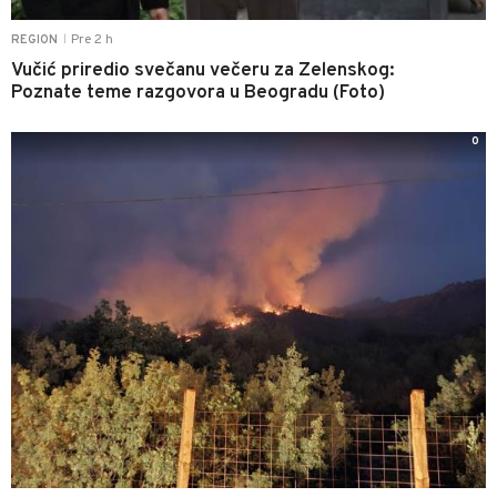
Pre 2 h
REGION
|
Vučić priredio svečanu večeru za Zelenskog:
Poznate teme razgovora u Beogradu (Foto)
0