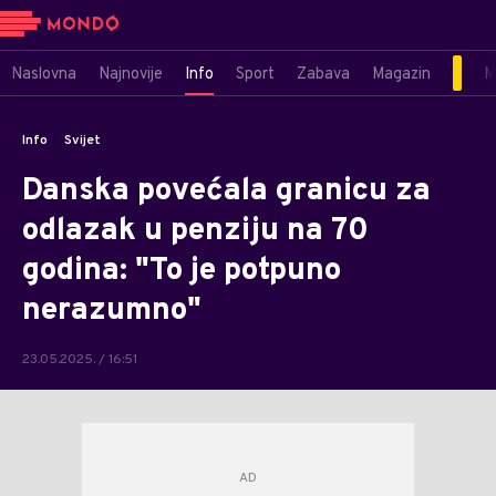
Naslovna
Najnovije
Info
Sport
Zabava
Magazin
M
Info
Svijet
Danska povećala granicu za
odlazak u penziju na 70
godina: "To je potpuno
nerazumno"
23.05.2025. / 16:51