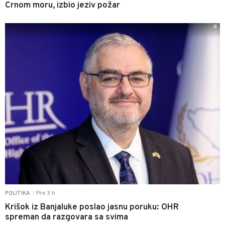
Crnom moru, izbio jeziv požar
0
Pre 3 h
POLITIKA
|
Krišok iz Banjaluke poslao jasnu poruku: OHR
spreman da razgovara sa svima