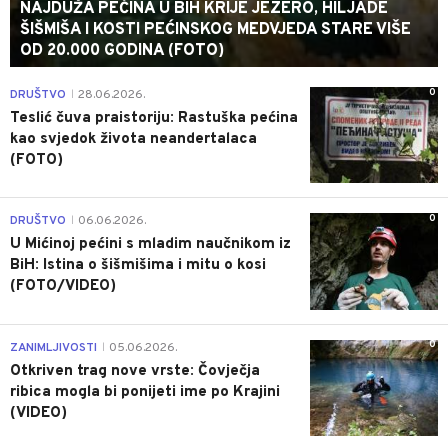
NAJDUŽA PEĆINA U BIH KRIJE JEZERO, HILJADE
ŠIŠMIŠA I KOSTI PEĆINSKOG MEDVJEDA STARE VIŠE
OD 20.000 GODINA (FOTO)
0
DRUŠTVO
28.06.2026.
|
Teslić čuva praistoriju: Rastuška pećina
kao svjedok života neandertalaca
(FOTO)
0
DRUŠTVO
06.06.2026.
|
U Mićinoj pećini s mladim naučnikom iz
BiH: Istina o šišmišima i mitu o kosi
(FOTO/VIDEO)
0
ZANIMLJIVOSTI
05.06.2026.
|
Otkriven trag nove vrste: Čovječja
ribica mogla bi ponijeti ime po Krajini
(VIDEO)