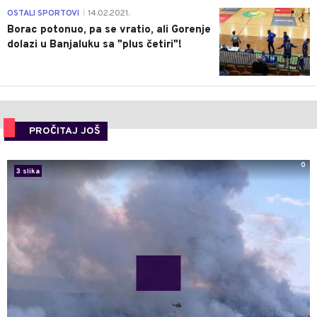
3
OSTALI SPORTOVI
14.02.2021.
|
Borac potonuo, pa se vratio, ali Gorenje
dolazi u Banjaluku sa "plus četiri"!
PROČITAJ JOŠ
0
3 slika