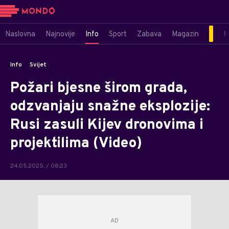
Naslovna
Najnovije
Info
Sport
Zabava
Magazin
M
Info
Svijet
Požari bjesne širom grada,
odzvanjaju snažne eksplozije:
Rusi zasuli Kijev dronovima i
projektilima (Video)
24.05.2025. / 08:23