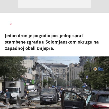
Uroš
AUTOR
0
Matejić
Jedan dron je pogodio posljednji sprat
stambene zgrade u Solomjanskom okrugu na
zapadnoj obali Dnjepra.