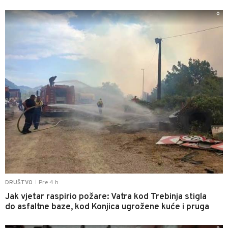
0
Pre 4 h
DRUŠTVO
|
Jak vjetar raspirio požare: Vatra kod Trebinja stigla
do asfaltne baze, kod Konjica ugrožene kuće i pruga