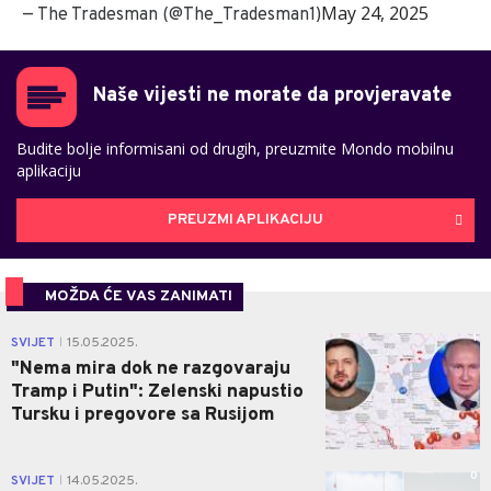
May 24, 2025
— The Tradesman (@The_Tradesman1)
Naše vijesti ne morate da provjeravate
Budite bolje informisani od drugih, preuzmite Mondo mobilnu
aplikaciju
PREUZMI APLIKACIJU
MOŽDA ĆE VAS ZANIMATI
1
SVIJET
15.05.2025.
|
"Nema mira dok ne razgovaraju
Tramp i Putin": Zelenski napustio
Tursku i pregovore sa Rusijom
0
SVIJET
14.05.2025.
|