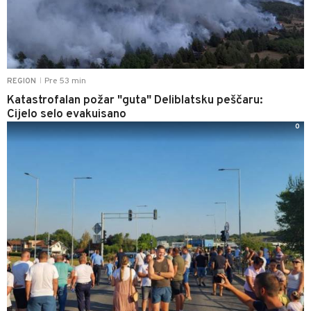
Pre 53 min
REGION
|
Katastrofalan požar "guta" Deliblatsku peščaru:
Cijelo selo evakuisano
0