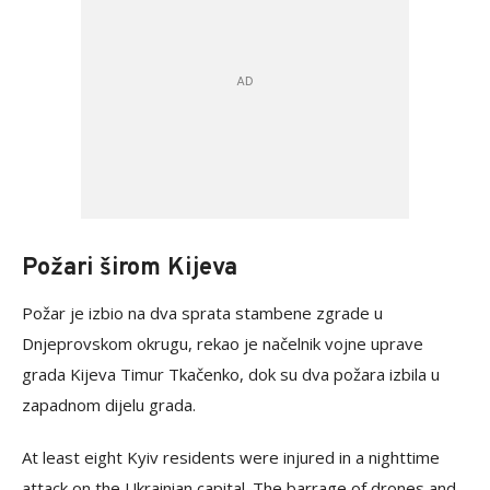
Požari širom Kijeva
Požar je izbio na dva sprata stambene zgrade u
Dnjeprovskom okrugu, rekao je načelnik vojne uprave
grada Kijeva Timur Tkačenko, dok su dva požara izbila u
zapadnom dijelu grada.
At least eight Kyiv residents were injured in a nighttime
attack on the Ukrainian capital. The barrage of drones and