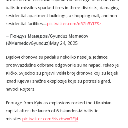
ballistic missiles sparked fires in three districts, damaging
residential apartment buildings, a shopping mall, and non-
residential facilities.…
pic.twitter.com/n52h5YfZSz
— Гюндуз Мамедов/Gyunduz Mamedov
May 24, 2025
(@MamedovGyunduz)
Dijelovi dronova su padali u nekoliko naselja. Jedinice
protivvazdušne odbrane odgovorile su na napad, rekao je
Kličko. Svjedoci su prijavili veliki broj dronova koji su letjeli
iznad Kijeva i snažne eksplozije koje su potresla grad,
navodi Rojters.
Footage from Kyiv as explosions rocked the Ukrainian
capital after the launch of 6 Iskander-M ballistic
missiles.
pic.twitter.com/NvxbwxGFJ4