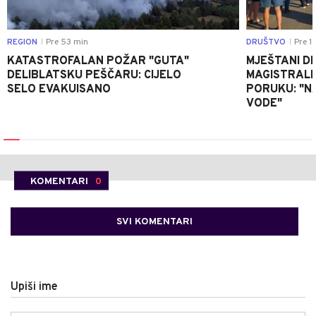
REGION
Pre 53 min
DRUŠTVO
Pre 1 
|
|
KATASTROFALAN POŽAR "GUTA"
MJEŠTANI D
DELIBLATSKU PEŠČARU: CIJELO
MAGISTRALNI
SELO EVAKUISANO
PORUKU: "N
VODE"
KOMENTARI
0
SVI KOMENTARI
Upiši ime