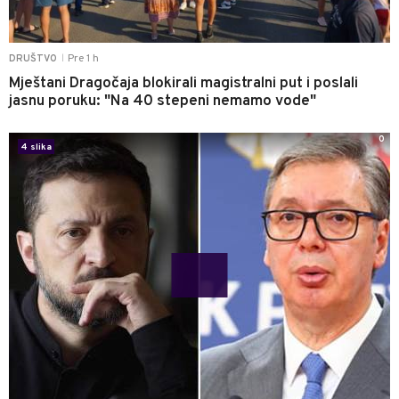
Pre 1 h
DRUŠTVO
|
Mještani Dragočaja blokirali magistralni put i poslali
jasnu poruku: "Na 40 stepeni nemamo vode"
0
4 slika