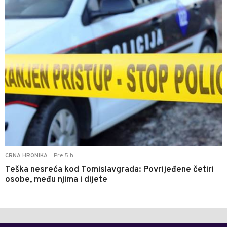
Pre 5 h
CRNA HRONIKA
|
Teška nesreća kod Tomislavgrada: Povrijeđene četiri
osobe, među njima i dijete