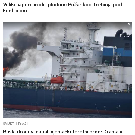
Veliki napori urodili plodom: Požar kod Trebinja pod
kontrolom
0
Pre 2 h
SVIJET
|
Ruski dronovi napali njemački teretni brod: Drama u