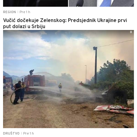
Pre 1 h
REGION
|
Vučić dočekuje Zelenskog: Predsjednik Ukrajine prvi
put dolazi u Srbiju
0
Pre 1 h
DRUŠTVO
|