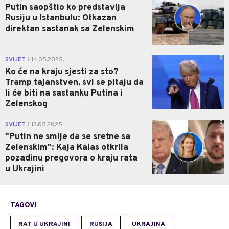
Putin saopštio ko predstavlja
Rusiju u Istanbulu: Otkazan
direktan sastanak sa Zelenskim
0
SVIJET
14.05.2025.
|
Ko će na kraju sjesti za sto?
Tramp tajanstven, svi se pitaju da
li će biti na sastanku Putina i
Zelenskog
0
SVIJET
13.05.2025.
|
"Putin ne smije da se sretne sa
Zelenskim": Kaja Kalas otkrila
pozadinu pregovora o kraju rata
u Ukrajini
TAGOVI
RAT U UKRAJINI
RUSIJA
UKRAJINA