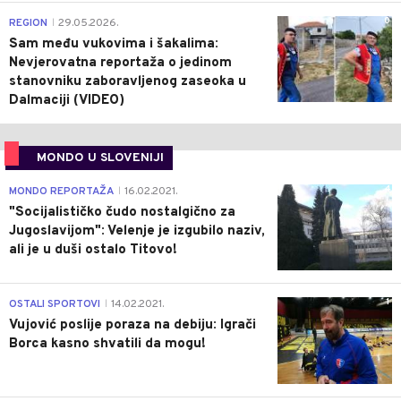
0
REGION
29.05.2026.
|
Sam među vukovima i šakalima:
Nevjerovatna reportaža o jedinom
stanovniku zaboravljenog zaseoka u
Dalmaciji (VIDEO)
MONDO U SLOVENIJI
4
MONDO REPORTAŽA
16.02.2021.
|
"Socijalističko čudo nostalgično za
Jugoslavijom": Velenje je izgubilo naziv,
ali je u duši ostalo Titovo!
1
OSTALI SPORTOVI
14.02.2021.
|
Vujović poslije poraza na debiju: Igrači
Borca kasno shvatili da mogu!