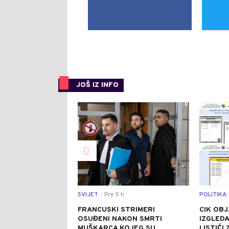
JOŠ IZ INFO
0
SVIJET
Pre 5 h
POLITIKA
|
FRANCUSKI STRIMERI
CIK OBJ
OSUĐENI NAKON SMRTI
IZGLEDA
MUŠKARCA KOJEG SU
LISTIĆI