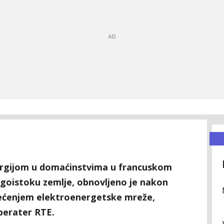
ergijom u domaćinstvima u francuskom
goistoku zemlje, obnovljeno je nakon
tećenjem elektroenergetske mreže,
perater RTE.