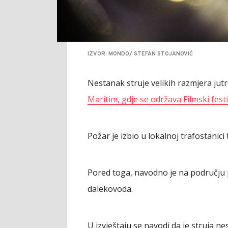
IZVOR: MONDO/ STEFAN STOJANOVIĆ
Nestanak struje velikih razmjera jut
Maritim, gdje se održava Filmski fest
Požar je izbio u lokalnoj trafostanic
Pored toga, navodno je na području
dalekovoda.
U izvještaju se navodi da je struja ne