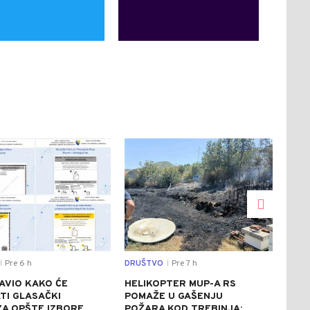
0
0
Pre 6 h
DRUŠTVO
Pre 7 h
SVIJ
|
|
AVIO KAKO ĆE
HELIKOPTER MUP-A RS
CRV
TI GLASAČKI
POMAŽE U GAŠENJU
ITA
 ZA OPŠTE IZBORE
POŽARA KOD TREBINJA:
ASF