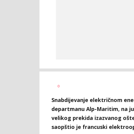
Dragana
AUTOR
0
Božić
Snabdijevanje električnom en
departmanu Alp-Maritim, na ju
velikog prekida izazvanog oš
saopštio je francuski elektroo