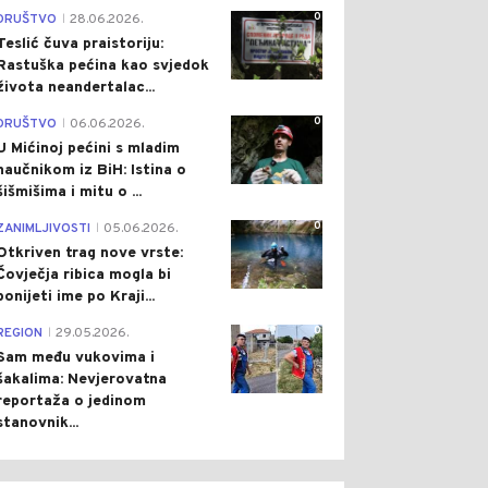
0
DRUŠTVO
28.06.2026.
|
Teslić čuva praistoriju:
Rastuška pećina kao svjedok
života neandertalac...
0
DRUŠTVO
06.06.2026.
|
U Mićinoj pećini s mladim
naučnikom iz BiH: Istina o
šišmišima i mitu o ...
0
ZANIMLJIVOSTI
05.06.2026.
|
Otkriven trag nove vrste:
Čovječja ribica mogla bi
ponijeti ime po Kraji...
0
REGION
29.05.2026.
|
Sam među vukovima i
šakalima: Nevjerovatna
reportaža o jedinom
stanovnik...