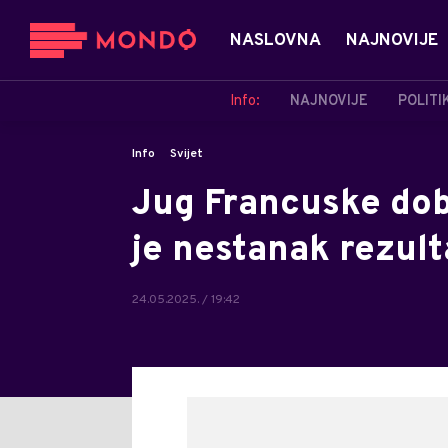
NASLOVNA
NAJNOVIJE
Info:
NAJNOVIJE
POLITI
Info
Svijet
Jug Francuske dobi
je nestanak rezul
24.05.2025. / 19:42