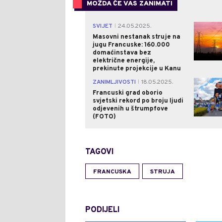
MOŽDA ĆE VAS ZANIMATI
SVIJET
24.05.2025.
|
Masovni nestanak struje na
jugu Francuske: 160.000
domaćinstava bez
električne energije,
prekinute projekcije u Kanu
ZANIMLJIVOSTI
18.05.2025.
|
Francuski grad oborio
svjetski rekord po broju ljudi
odjevenih u štrumpfove
(FOTO)
TAGOVI
FRANCUSKA
STRUJA
PODIJELI