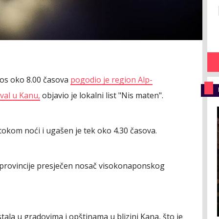
ros oko 8.00 časova
pogodio je region Alp-
ival u Kanu,
objavio je lokalni list "Nis maten".
i tokom noći i ugašen je tek oko 4.30 časova.
 provincije presječen nosač visokonaponskog
stala u gradovima i opštinama u blizini Kana, što je