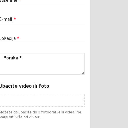
Vaše ime
*
E-mail
*
Lokacija
*
Ubacite video ili foto
Možete da ubacite do 3 fotografije ili videa. Ne
smije biti više od 25 MB.