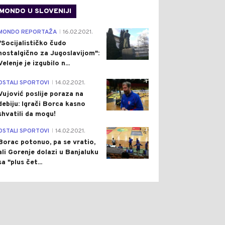
MONDO U SLOVENIJI
4
MONDO REPORTAŽA
16.02.2021.
|
"Socijalističko čudo
nostalgično za Jugoslavijom":
Velenje je izgubilo n...
1
OSTALI SPORTOVI
14.02.2021.
|
Vujović poslije poraza na
debiju: Igrači Borca kasno
shvatili da mogu!
3
OSTALI SPORTOVI
14.02.2021.
|
Borac potonuo, pa se vratio,
ali Gorenje dolazi u Banjaluku
sa "plus čet...