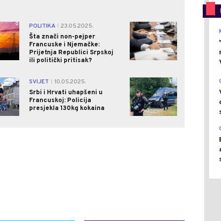
0
3
POLITIKA
23.05.2025.
|
Šta znači non-pejper
Francuske i Njemačke:
Prijetnja Republici Srpskoj
ili politički pritisak?
0
0
SVIJET
10.05.2025.
|
Srbi i Hrvati uhapšeni u
Francuskoj: Policija
presjekla 130kg kokaina