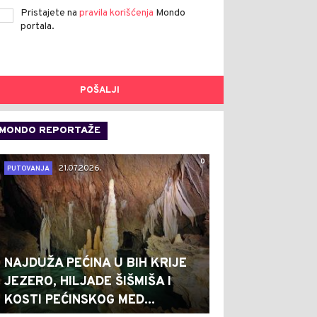
Pristajete na
pravila korišćenja
Mondo
portala.
POŠALJI
MONDO REPORTAŽE
0
21.07.2026.
PUTOVANJA
NAJDUŽA PEĆINA U BIH KRIJE
JEZERO, HILJADE ŠIŠMIŠA I
KOSTI PEĆINSKOG MED...