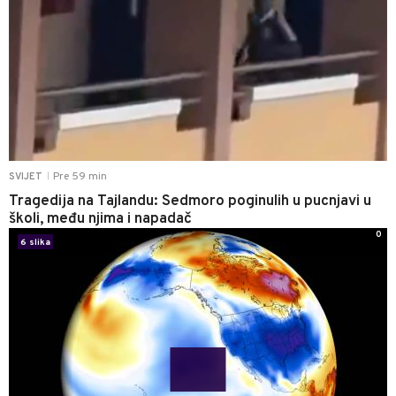
Pre 59 min
SVIJET
|
Tragedija na Tajlandu: Sedmoro poginulih u pucnjavi u
školi, među njima i napadač
0
6 slika