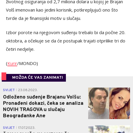
životnog osiguranja od 2,7 miliona dolara u kojoj je Brajan
Volš imenovan kao jedini korisnik, potkrepljujući ono što
tvrde da je finansijski motiv u slučaju.
Izbor porote na njegovom suđenju trebalo bi da počne 20.
oktobra, a očekuje se da će postupak trajati otprilike tri do
četiri nedjelje.
(
Kurir
/MONDO)
MOŽDA ĆE VAS ZANIMATI
0
SVIJET
23.08.2023.
|
Odloženo suđenje Brajanu Volšu:
Pronađeni dokazi, čeka se analiza
NOVIH TRAGOVA u slučaju
Beograđanke Ane
0
SVIJET
17.07.2023.
|