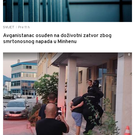
Pre 11 h
SVIJET
|
Avganistanac osuđen na doživotni zatvor zbog
smrtonosnog napada u Minhenu
0