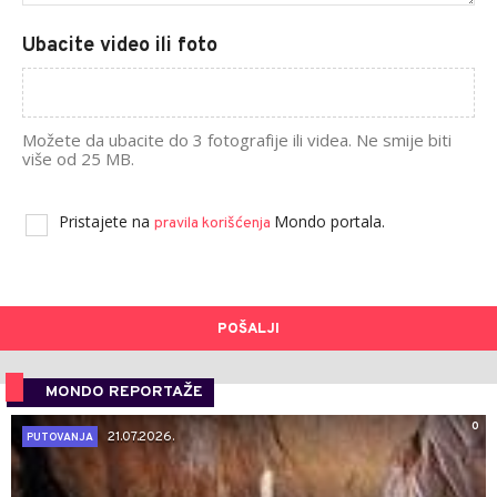
Ubacite video ili foto
Možete da ubacite do 3 fotografije ili videa. Ne smije biti
više od 25 MB.
Pristajete na
Mondo portala.
pravila korišćenja
POŠALJI
MONDO REPORTAŽE
0
21.07.2026.
PUTOVANJA