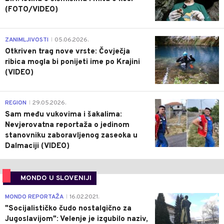
(FOTO/VIDEO)
0
ZANIMLJIVOSTI
05.06.2026.
|
Otkriven trag nove vrste: Čovječja
ribica mogla bi ponijeti ime po Krajini
(VIDEO)
0
REGION
29.05.2026.
|
Sam među vukovima i šakalima:
Nevjerovatna reportaža o jedinom
stanovniku zaboravljenog zaseoka u
Dalmaciji (VIDEO)
MONDO U SLOVENIJI
4
MONDO REPORTAŽA
16.02.2021.
|
"Socijalističko čudo nostalgično za
Jugoslavijom": Velenje je izgubilo naziv,