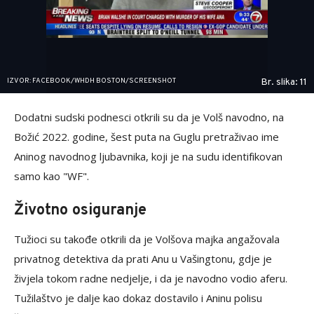
IZVOR: FACEBOOK/WHDH BOSTON/SCREENSHOT
Br. slika: 11
Dodatni sudski podnesci otkrili su da je Volš navodno, na
Božić 2022. godine, šest puta na Guglu pretraživao ime
Aninog navodnog ljubavnika, koji je na sudu identifikovan
samo kao "WF".
Životno osiguranje
Tužioci su takođe otkrili da je Volšova majka angažovala
privatnog detektiva da prati Anu u Vašingtonu, gdje je
živjela tokom radne nedjelje, i da je navodno vodio aferu.
Tužilaštvo je dalje kao dokaz dostavilo i Aninu polisu