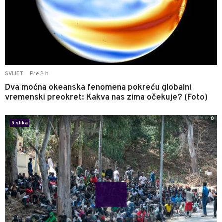
Pre 2 h
SVIJET
|
Dva moćna okeanska fenomena pokreću globalni
vremenski preokret: Kakva nas zima očekuje? (Foto)
0
5 slika