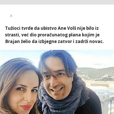
Vesna
AUTOR
0
Kerkez
Tužioci tvrde da ubistvo Ane Volš nije bilo iz
strasti, već dio proračunatog plana kojim je
Brajan želio da izbjegne zatvor i zadrži novac.