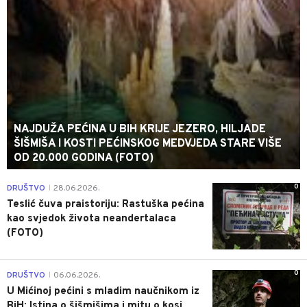
NAJDUŽA PEĆINA U BIH KRIJE JEZERO, HILJADE
ŠIŠMIŠA I KOSTI PEĆINSKOG MEDVJEDA STARE VIŠE
OD 20.000 GODINA (FOTO)
0
DRUŠTVO
28.06.2026.
|
Teslić čuva praistoriju: Rastuška pećina
kao svjedok života neandertalaca
(FOTO)
0
DRUŠTVO
06.06.2026.
|
U Mićinoj pećini s mladim naučnikom iz
BiH: Istina o šišmišima i mitu o kosi