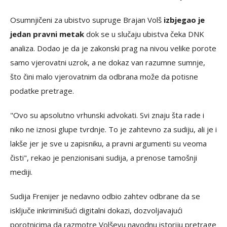
Osumnjičeni za ubistvo supruge Brajan Volš
izbjegao je
jedan pravni metak
dok se u slučaju ubistva čeka DNK
analiza. Dodao je da je zakonski prag na nivou velike porote
samo vjerovatni uzrok, a ne dokaz van razumne sumnje,
što čini malo vjerovatnim da odbrana može da potisne
podatke pretrage.
"Ovo su apsolutno vrhunski advokati. Svi znaju šta rade i
niko ne iznosi glupe tvrdnje. To je zahtevno za sudiju, ali je i
lakše jer je sve u zapisniku, a pravni argumenti su veoma
čisti", rekao je penzionisani sudija, a prenose tamošnji
mediji.
Sudija Frenijer je nedavno odbio zahtev odbrane da se
isključe inkriminišući digitalni dokazi, dozvoljavajući
porotnicima da razmotre Volševu navodnu istoriju pretrage