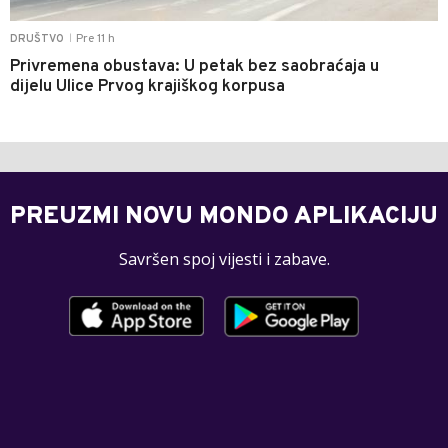
Pre 11 h
DRUŠTVO
|
Privremena obustava: U petak bez saobraćaja u
dijelu Ulice Prvog krajiškog korpusa
PREUZMI NOVU MONDO APLIKACIJU
Savršen spoj vijesti i zabave.