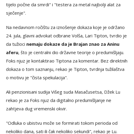
tijelo počne da smrdi" i "testera za metal najbolji alat za
sječenje".
Na nedavnom ročištu za iznošenje dokaza koje je održano
24. jula, glavni advokat odbrane Volša, Lari Tipton, tvrdio je
da tužioci
nemaju dokaze da je Brajan znao za Aninu
aferu
, što je centralni dio državne teorije o predumišljaju.
Foks njuz je kontaktirao Tiptona za komentar. Bez direktnih
dokaza o tom saznanju, rekao je Tipton, tvrdnja tužilaštva
o motivu je "čista spekulacija".
Ali penzionisani sudija Višeg suda Masačusetsa, Džek Lu
rekao je za Foks njuz da digitalno predumišljanje ne
zahtjeva dug vremenski okvir.
"Odluka o ubistvu može se formirati tokom perioda od
nekoliko dana, sati ili čak nekoliko sekundi", rekao je Lu.