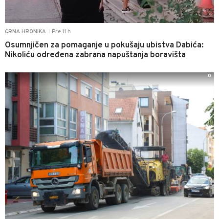
Pre 11 h
CRNA HRONIKA
|
Osumnjičen za pomaganje u pokušaju ubistva Dabića:
Nikoliću određena zabrana napuštanja boravišta
0