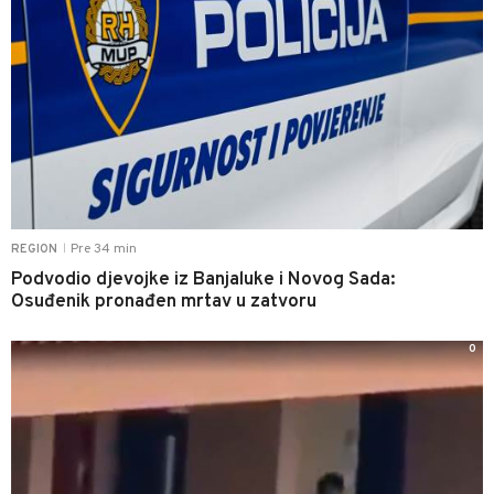
Pre 34 min
REGION
|
Podvodio djevojke iz Banjaluke i Novog Sada:
Osuđenik pronađen mrtav u zatvoru
0