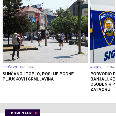
0
DRUŠTVO
Pre 31 min
REGION
Pre 34 
|
|
SUNČANO I TOPLO, POSLIJE PODNE
PODVODIO D
PLJUSKOVI I GRMLJAVINA
BANJALUKE 
OSUĐENIK P
ZATVORU
KOMENTARI
0