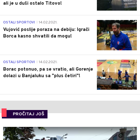
ali je u duši ostalo Titovo!
1
OSTALI SPORTOVI
14.02.2021.
|
Vujović poslije poraza na debiju: Igrači
Borca kasno shvatili da mogu!
3
OSTALI SPORTOVI
14.02.2021.
|
Borac potonuo, pa se vratio, ali Gorenje
dolazi u Banjaluku sa "plus četiri"!
PROČITAJ JOŠ
0