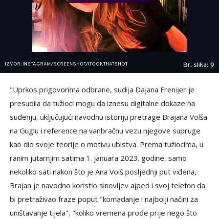
IZVOR: INSTAGRAM/SCREENSHOT/ITOOKTHATSHOT
Br. slika: 9
"Uprkos prigovorima odbrane, sudija Dajana Frenijer je
presudila da tužioci mogu da iznesu digitalne dokaze na
suđenju, uključujući navodnu istoriju pretrage Brajana Volša
na Guglu i reference na vanbračnu vezu njegove supruge
kao dio svoje teorije o motivu ubistva. Prema tužiocima, u
ranim jutarnjim satima 1. januara 2023. godine, samo
nekoliko sati nakon što je Ana Volš posljednji put viđena,
Brajan je navodno koristio sinovljev ajped i svoj telefon da
bi pretraživao fraze poput "komadanje i najbolji načini za
uništavanje tijela", "koliko vremena prođe prije nego što