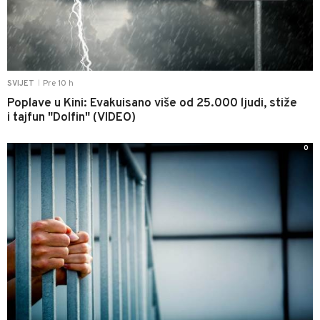
Pre 10 h
SVIJET
|
Poplave u Kini: Evakuisano više od 25.000 ljudi, stiže
i tajfun "Dolfin" (VIDEO)
0