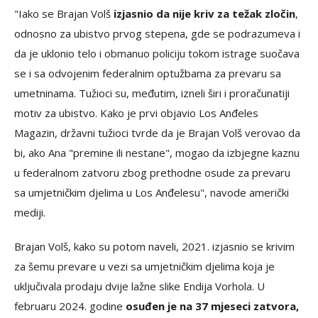
"Iako se Brajan Volš
izjasnio da nije kriv za težak zločin
,
odnosno za ubistvo prvog stepena, gde se podrazumeva i
da je uklonio telo i obmanuo policiju tokom istrage suočava
se i sa odvojenim federalnim optužbama za prevaru sa
umetninama. Tužioci su, međutim, izneli širi i proračunatiji
motiv za ubistvo. Kako je prvi objavio Los Anđeles
Magazin, državni tužioci tvrde da je Brajan Volš verovao da
bi, ako Ana "premine ili nestane", mogao da izbjegne kaznu
u federalnom zatvoru zbog prethodne osude za prevaru
sa umjetničkim djelima u Los Anđelesu", navode američki
mediji.
Brajan Volš, kako su potom naveli, 2021. izjasnio se krivim
za šemu prevare u vezi sa umjetničkim djelima koja je
uključivala prodaju dvije lažne slike Endija Vorhola. U
februaru 2024. godine
osuđen je na 37 mjeseci zatvora,