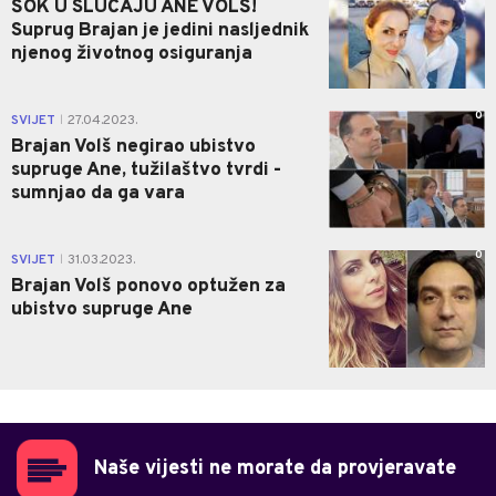
ŠOK U SLUČAJU ANE VOLŠ!
Suprug Brajan je jedini nasljednik
njenog životnog osiguranja
0
SVIJET
27.04.2023.
|
Brajan Volš negirao ubistvo
supruge Ane, tužilaštvo tvrdi -
sumnjao da ga vara
0
SVIJET
31.03.2023.
|
Brajan Volš ponovo optužen za
ubistvo supruge Ane
Naše vijesti ne morate da provjeravate