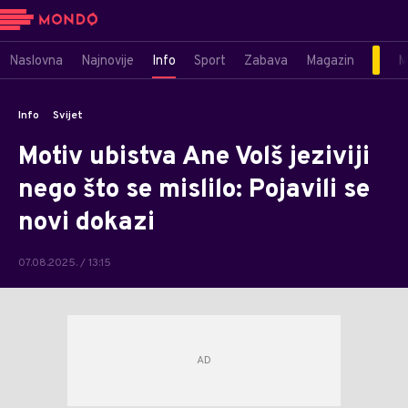
Naslovna
Najnovije
Info
Sport
Zabava
Magazin
M
Info
Svijet
Motiv ubistva Ane Volš jeziviji
nego što se mislilo: Pojavili se
novi dokazi
07.08.2025. / 13:15