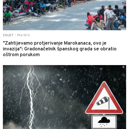
Pre 10 h
SVIJET
|
"Zahtijevamo protjerivanje Marokanaca, ovo je
invazija": Gradonačelnik španskog grada se obratio
oštrom porukom
0