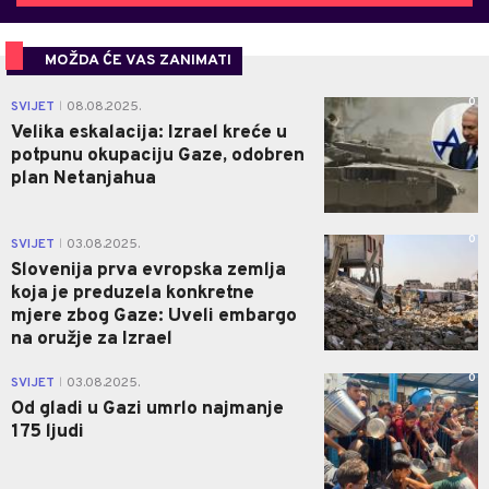
MOŽDA ĆE VAS ZANIMATI
0
SVIJET
08.08.2025.
|
Velika eskalacija: Izrael kreće u
potpunu okupaciju Gaze, odobren
plan Netanjahua
0
SVIJET
03.08.2025.
|
Slovenija prva evropska zemlja
koja je preduzela konkretne
mjere zbog Gaze: Uveli embargo
na oružje za Izrael
0
SVIJET
03.08.2025.
|
Od gladi u Gazi umrlo najmanje
175 ljudi