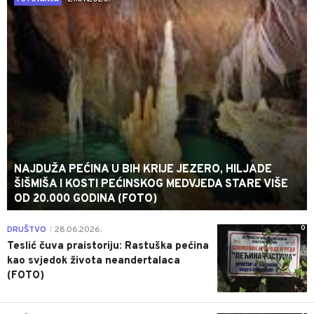
NAJDUŽA PEĆINA U BIH KRIJE JEZERO, HILJADE
ŠIŠMIŠA I KOSTI PEĆINSKOG MEDVJEDA STARE VIŠE
OD 20.000 GODINA (FOTO)
0
DRUŠTVO
28.06.2026.
|
Teslić čuva praistoriju: Rastuška pećina
kao svjedok života neandertalaca
(FOTO)