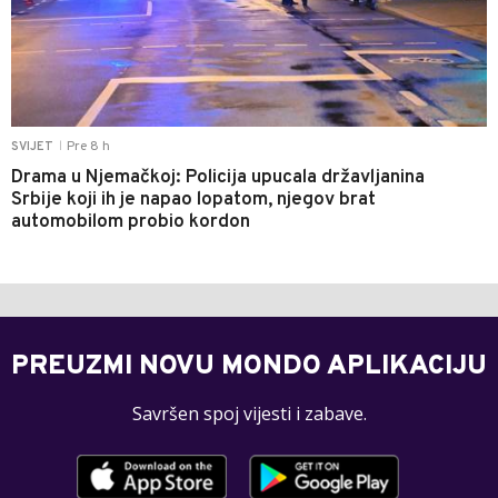
Pre 8 h
SVIJET
|
Drama u Njemačkoj: Policija upucala državljanina
Srbije koji ih je napao lopatom, njegov brat
automobilom probio kordon
PREUZMI NOVU MONDO APLIKACIJU
Savršen spoj vijesti i zabave.