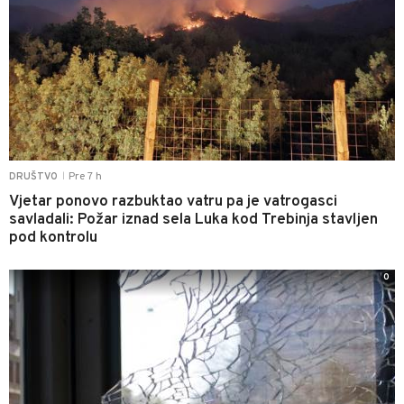
Pre 7 h
DRUŠTVO
|
Vjetar ponovo razbuktao vatru pa je vatrogasci
savladali: Požar iznad sela Luka kod Trebinja stavljen
pod kontrolu
0