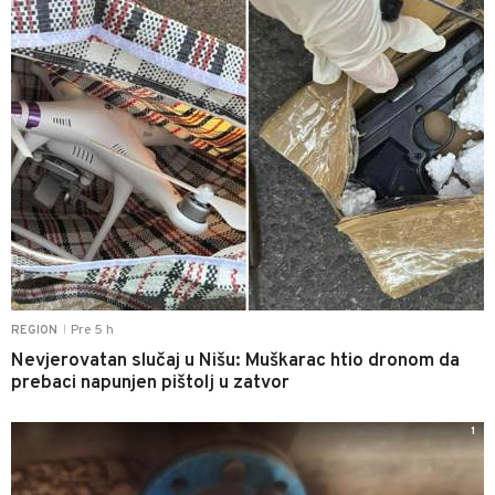
Pre 5 h
REGION
|
Nevjerovatan slučaj u Nišu: Muškarac htio dronom da
prebaci napunjen pištolj u zatvor
1