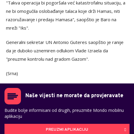
"Takva operacija bi pogoršala već katastrofalnu situaciju, a
ne bi omogućila oslobađanje talaca koje drži Hamas, niti
razoružavanje i predaju Hamasa", saopštio je Baro na
mreži "Iks".
Generalni sekretar UN Antonio Guteres saopštio je ranije
da je duboko uznemiren odlukom Vlade Izraela da
"preuzme kontrolu nad gradom Gazom".
(Srna)
Naše vijesti ne morate da provjeravate
Budite bolje informisani od drugih, preuzmite Mondo mobilnu
aplikaciju
PREUZMI APLIKACIJU