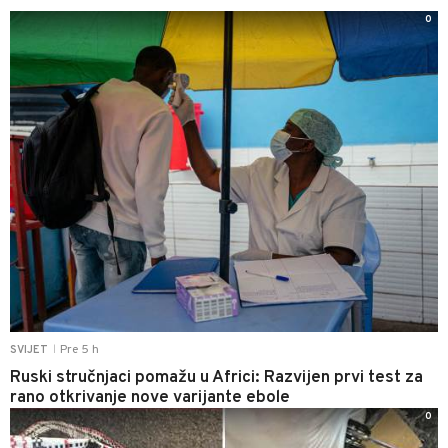
0
Pre 5 h
SVIJET
|
Ruski stručnjaci pomažu u Africi: Razvijen prvi test za
rano otkrivanje nove varijante ebole
0