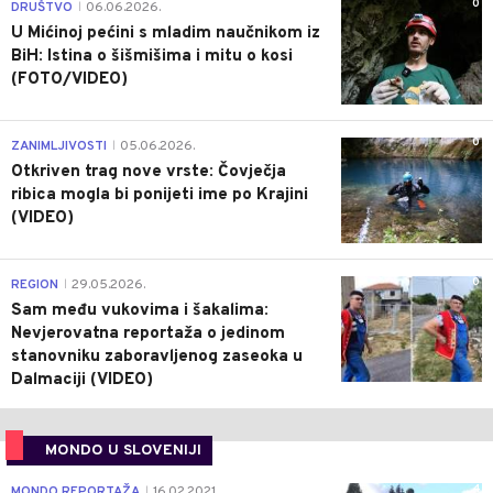
0
DRUŠTVO
06.06.2026.
|
U Mićinoj pećini s mladim naučnikom iz
BiH: Istina o šišmišima i mitu o kosi
(FOTO/VIDEO)
0
ZANIMLJIVOSTI
05.06.2026.
|
Otkriven trag nove vrste: Čovječja
ribica mogla bi ponijeti ime po Krajini
(VIDEO)
0
REGION
29.05.2026.
|
Sam među vukovima i šakalima:
Nevjerovatna reportaža o jedinom
stanovniku zaboravljenog zaseoka u
Dalmaciji (VIDEO)
MONDO U SLOVENIJI
4
MONDO REPORTAŽA
16.02.2021.
|