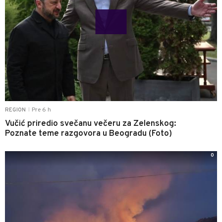
Pre 6 h
REGION
|
Vučić priredio svečanu večeru za Zelenskog:
Poznate teme razgovora u Beogradu (Foto)
0