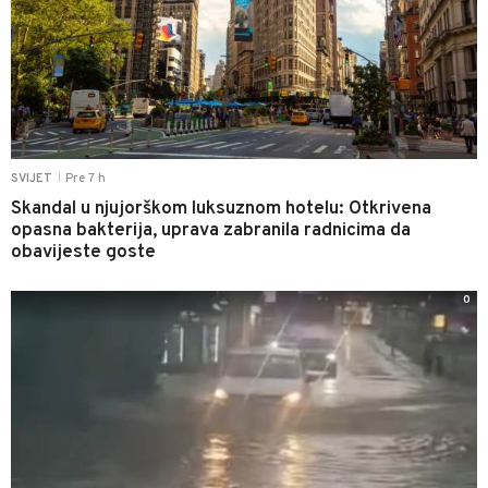
Pre 7 h
SVIJET
|
Skandal u njujorškom luksuznom hotelu: Otkrivena
opasna bakterija, uprava zabranila radnicima da
obavijeste goste
0