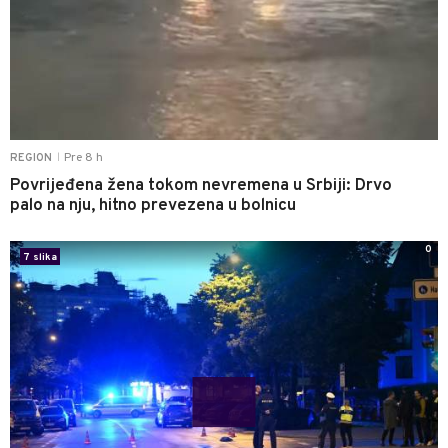
Pre 8 h
REGION
|
Povrijeđena žena tokom nevremena u Srbiji: Drvo
palo na nju, hitno prevezena u bolnicu
0
7 slika