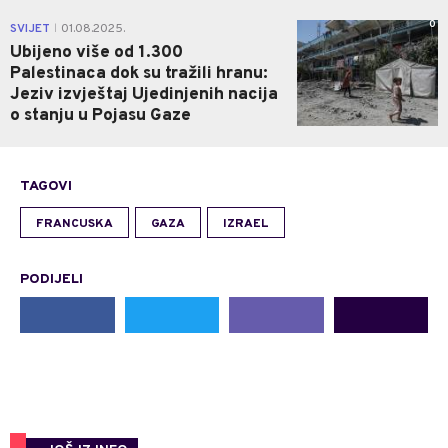
0
SVIJET
01.08.2025.
|
Ubijeno više od 1.300
Palestinaca dok su tražili hranu:
Jeziv izvještaj Ujedinjenih nacija
o stanju u Pojasu Gaze
TAGOVI
FRANCUSKA
GAZA
IZRAEL
PODIJELI