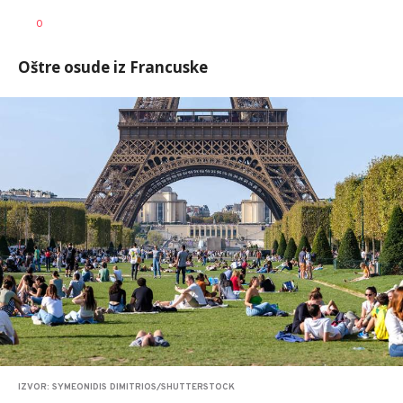
Vesna
AUTOR
0
Kerkez
Oštre osude iz Francuske
IZVOR: SYMEONIDIS DIMITRIOS/SHUTTERSTOCK