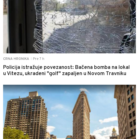
Pre 7 h
CRNA HRONIKA
|
Policija istražuje povezanost: Bačena bomba na lokal
u Vitezu, ukradeni "golf" zapaljen u Novom Travniku
0