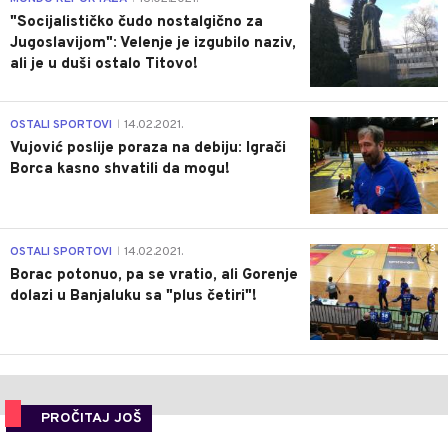
"Socijalističko čudo nostalgično za
Jugoslavijom": Velenje je izgubilo naziv,
ali je u duši ostalo Titovo!
1
OSTALI SPORTOVI
14.02.2021.
|
Vujović poslije poraza na debiju: Igrači
Borca kasno shvatili da mogu!
3
OSTALI SPORTOVI
14.02.2021.
|
Borac potonuo, pa se vratio, ali Gorenje
dolazi u Banjaluku sa "plus četiri"!
PROČITAJ JOŠ