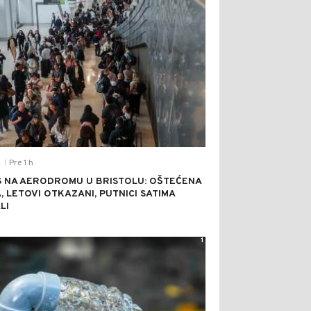
Pre 1 h
T
|
 NA AERODROMU U BRISTOLU: OŠTEĆENA
A, LETOVI OTKAZANI, PUTNICI SATIMA
LI
1