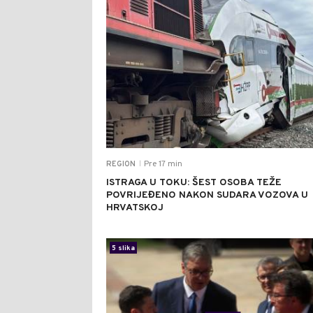
Pre 17 min
REGION
|
ISTRAGA U TOKU: ŠEST OSOBA TEŽE
POVRIJEĐENO NAKON SUDARA VOZOVA U
HRVATSKOJ
5 slika