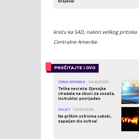
brojeva!
kreću ka SAD, nakon velikog pritiska
Centralne Amerike.
PROČITAJTE I OVO
CRNA HRONIKA
04.02.2020.
|
Teška nesreća: Djevojka
stradala na obuci za vozača,
instruktor povrijeđen
SVIJET
03.02.2020.
|
Na grčkim ostrvima sukobi,
zapaljen dio ostrva!