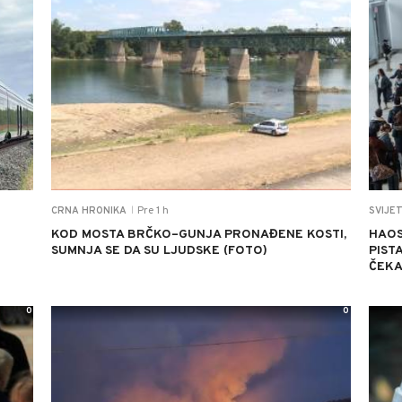
Pre 1 h
CRNA HRONIKA
SVIJE
|
KOD MOSTA BRČKO–GUNJA PRONAĐENE KOSTI,
HAOS
SUMNJA SE DA SU LJUDSKE (FOTO)
PIST
ČEKA
0
0