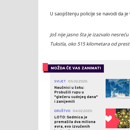
U saopštenju policije se navodi da je
Još nije jasno šta je izazvalo nesreć
Tukstla, oko 515 kilometara od presto
MOŽDA ĆE VAS ZANIMATI
0
SVIJET
05.02.2020.
|
Naučnici u šoku:
Probušili rupu u
"glečeru sudnjeg dana"
i zanijemili
0
DRUŠTVO
04.02.2020.
|
LOTO: Sedmica je
premašila dva miliona
evra, evo izvučenih