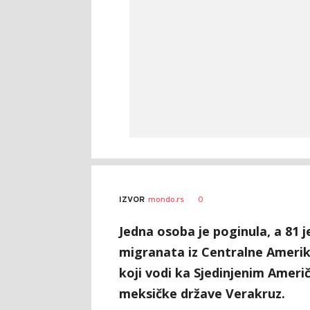
AUTOR
Tanjug
0
IZVOR
mondo.rs
Jedna osoba je poginula, a 81
migranata iz Centralne Ameri
koji vodi ka Sjedinjenim Ameri
meksičke države Verakruz.