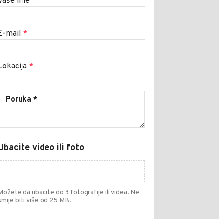
Vaše ime
*
E-mail
*
Lokacija
*
Ubacite video ili foto
Možete da ubacite do 3 fotografije ili videa. Ne
smije biti više od 25 MB.