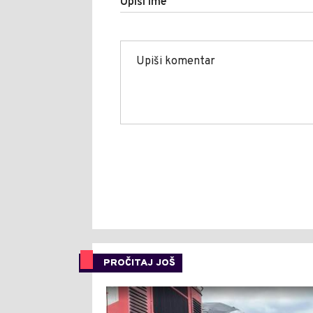
Upiši ime
PROČITAJ JOŠ