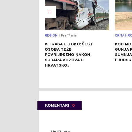
REGION
Pre 17 min
CRNA HRO
|
ISTRAGA U TOKU: ŠEST
KOD MO
OSOBA TEŽE
GUNJA 
POVRIJEĐENO NAKON
SUMNJA 
SUDARA VOZOVA U
LJUDSK
HRVATSKOJ
KOMENTARI
0