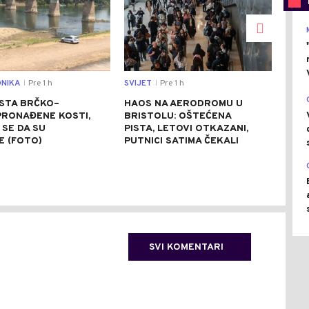
NIKA
Pre 1 h
SVIJET
Pre 1 h
REGI
|
|
STA BRČKO–
HAOS NA AERODROMU U
ZEL
PRONAĐENE KOSTI,
BRISTOLU: OŠTEĆENA
UKR
SE DA SU
PISTA, LETOVI OTKAZANI,
KOS
E (FOTO)
PUTNICI SATIMA ČEKALI
SVI KOMENTARI