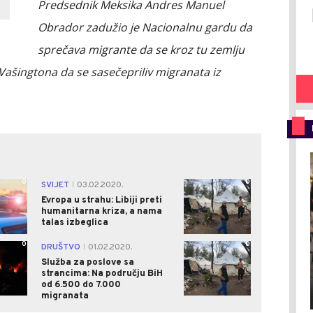
Predsednik Meksika Andres Manuel
Obrador zadužio je Nacionalnu gardu da
sprečava migrante da se kroz tu zemlju
 Vašingtona da se sasečepriliv migranata iz
0
0
SVIJET
03.02.2020.
|
Evropa u strahu: Libiji preti
humanitarna kriza, a nama
talas izbeglica
0
0
DRUŠTVO
01.02.2020.
|
Služba za poslove sa
strancima: Na području BiH
od 6.500 do 7.000
migranata