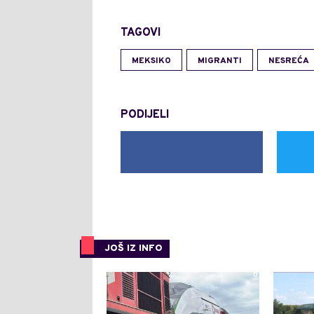
TAGOVI
MEKSIKO
MIGRANTI
NESREĆA
PODIJELI
JOŠ IZ INFO
0