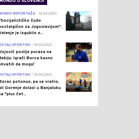
MONDO U SLOVENIJI
4
MONDO REPORTAŽA
16.02.2021.
|
"Socijalističko čudo
nostalgično za Jugoslavijom":
Velenje je izgubilo n...
ON
Pre 1 h
DRUŠTVO
Pre 2 h
|
|
1
OSTALI SPORTOVI
14.02.2021.
|
ENSKI U BEOGRADU:
KONAČNO DOBRE VIJESTI:
Vujović poslije poraza na
AJINA NEĆE PRIZNATI
UGAŠENI SVI POŽARI U
OVO
TREBINJU, SITUACIJA NA
debiju: Igrači Borca kasno
TERENU STABILNA
shvatili da mogu!
3
OSTALI SPORTOVI
14.02.2021.
|
Borac potonuo, pa se vratio,
ali Gorenje dolazi u Banjaluku
sa "plus čet...