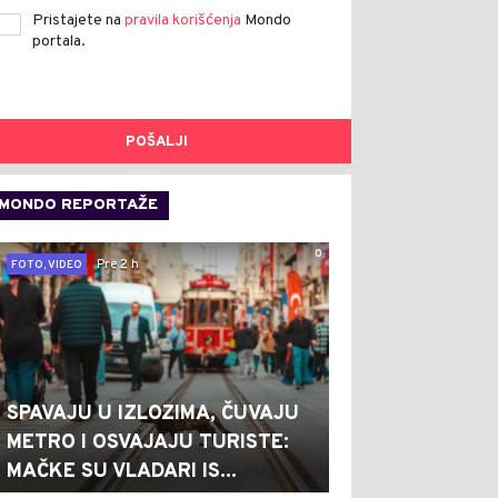
Pristajete na
pravila korišćenja
Mondo
portala.
POŠALJI
MONDO REPORTAŽE
0
Pre 2 h
FOTO, VIDEO
SPAVAJU U IZLOZIMA, ČUVAJU
METRO I OSVAJAJU TURISTE:
MAČKE SU VLADARI IS...