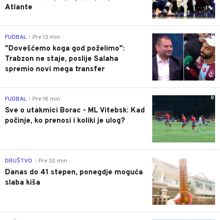
Atlante
0
FUDBAL
Pre 13 min
|
"Dovešćemo koga god poželimo":
Trabzon ne staje, poslije Salaha
spremio novi mega transfer
0
FUDBAL
Pre 18 min
|
Sve o utakmici Borac - ML Vitebsk: Kad
počinje, ko prenosi i koliki je ulog?
0
DRUŠTVO
Pre 32 min
|
Danas do 41 stepen, ponegdje moguća
slaba kiša