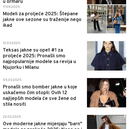
u ormaru
0
17.04.2025.
Modeli za proljeće 2025: Štepane
jakne ove sezone su traženije nego
ikad
0
12.03.2025.
Teksas jakne su opet #1 za
proljeće 2025: Pronašli smo
najpopularnije modele sa revija u
Njujorku i Milanu
0
05.03.2025.
Pronašli smo bomber jakne u koje
uskačemo čim otopli: Ovih 12
najljepših modela će sve žene od
stila nositi
0
22.02.2025.
Ove moderne jakne mijenjaju "barn"