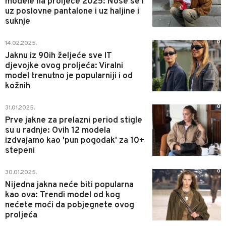
modele na proljeće 2025: Nose se i
uz poslovne pantalone i uz haljine i
suknje
0
14.02.2025.
Jaknu iz 90ih željeće sve IT
djevojke ovog proljeća: Viralni
model trenutno je popularniji i od
kožnih
0
31.01.2025.
Prve jakne za prelazni period stigle
su u radnje: Ovih 12 modela
izdvajamo kao 'pun pogodak' za 10+
stepeni
0
30.01.2025.
Nijedna jakna neće biti popularna
kao ova: Trendi model od kog
nećete moći da pobjegnete ovog
proljeća