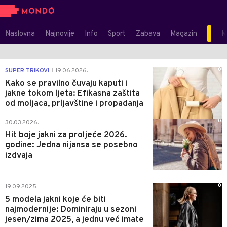
Naslovna
Najnovije
Info
Sport
Zabava
Magazin
M
0
SUPER TRIKOVI
19.06.2026.
|
Kako se pravilno čuvaju kaputi i
jakne tokom ljeta: Efikasna zaštita
od moljaca, prljavštine i propadanja
0
30.03.2026.
Hit boje jakni za proljeće 2026.
godine: Jedna nijansa se posebno
izdvaja
0
19.09.2025.
5 modela jakni koje će biti
najmodernije: Dominiraju u sezoni
jesen/zima 2025, a jednu već imate