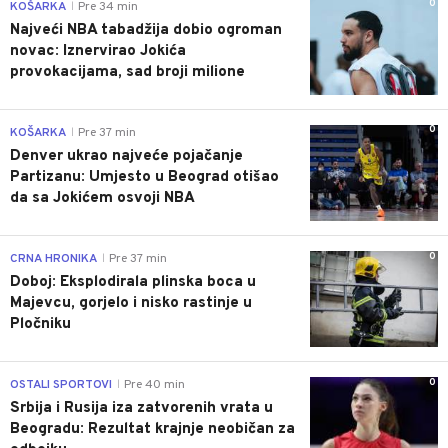
0
KOŠARKA
Pre 34 min
|
Najveći NBA tabadžija dobio ogroman
novac: Iznervirao Jokića
provokacijama, sad broji milione
0
KOŠARKA
Pre 37 min
|
Denver ukrao najveće pojačanje
Partizanu: Umjesto u Beograd otišao
da sa Jokićem osvoji NBA
0
CRNA HRONIKA
Pre 37 min
|
Doboj: Eksplodirala plinska boca u
Majevcu, gorjelo i nisko rastinje u
Pločniku
0
OSTALI SPORTOVI
Pre 40 min
|
Srbija i Rusija iza zatvorenih vrata u
Beogradu: Rezultat krajnje neobičan za