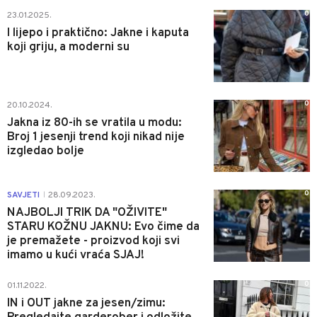
0
23.01.2025.
I lijepo i praktično: Jakne i kaputa
koji griju, a moderni su
0
20.10.2024.
Jakna iz 80-ih se vratila u modu:
Broj 1 jesenji trend koji nikad nije
izgledao bolje
0
SAVJETI
28.09.2023.
|
NAJBOLJI TRIK DA "OŽIVITE"
STARU KOŽNU JAKNU: Evo čime da
je premažete - proizvod koji svi
imamo u kući vraća SJAJ!
0
01.11.2022.
IN i OUT jakne za jesen/zimu: