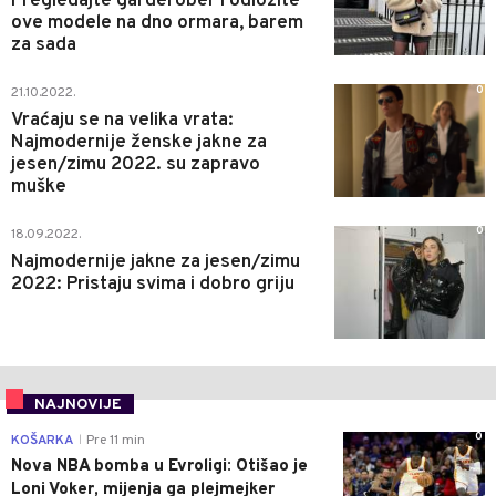
Pregledajte garderober i odložite
ove modele na dno ormara, barem
za sada
0
21.10.2022.
Vraćaju se na velika vrata:
Najmodernije ženske jakne za
jesen/zimu 2022. su zapravo
muške
0
18.09.2022.
Najmodernije jakne za jesen/zimu
2022: Pristaju svima i dobro griju
NAJNOVIJE
0
KOŠARKA
Pre 11 min
|
Nova NBA bomba u Evroligi: Otišao je
Loni Voker, mijenja ga plejmejker