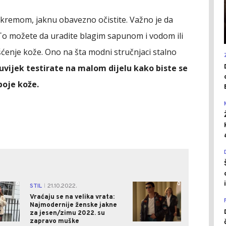
i kremom, jaknu obavezno očistite. Važno je da
. To možete da uradite blagim sapunom i vodom ili
išćenje kože. Ono na šta modni stručnjaci stalno
uvijek testirate na malom dijelu kako biste se
boje kože.
0
0
STIL
21.10.2022.
|
Vraćaju se na velika vrata:
Najmodernije ženske jakne
za jesen/zimu 2022. su
zapravo muške