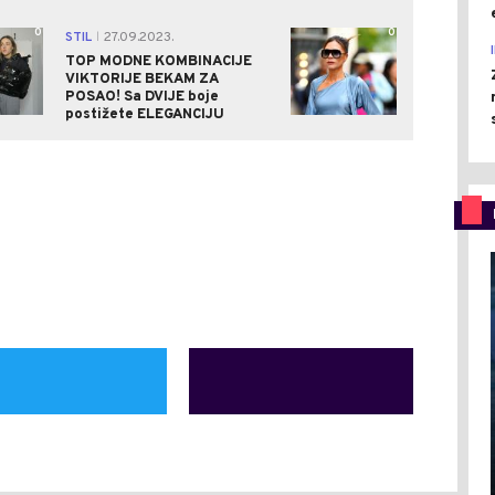
0
0
STIL
27.09.2023.
|
TOP MODNE KOMBINACIJE
VIKTORIJE BEKAM ZA
POSAO! Sa DVIJE boje
postižete ELEGANCIJU