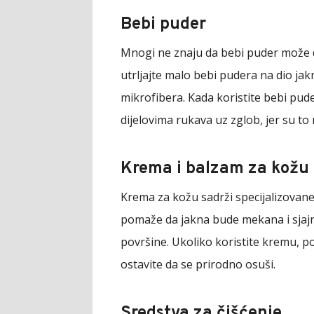
Bebi puder
Mnogi ne znaju da bebi puder može d
utrljajte malo bebi pudera na dio jak
mikrofibera. Kada koristite bebi pud
dijelovima rukava uz zglob, jer su to
Krema i balzam za kožu
Krema za kožu sadrži specijalizovane 
pomaže da jakna bude mekana i sjajn
površine. Ukoliko koristite kremu, po
ostavite da se prirodno osuši.
Sredstva za čišćenje