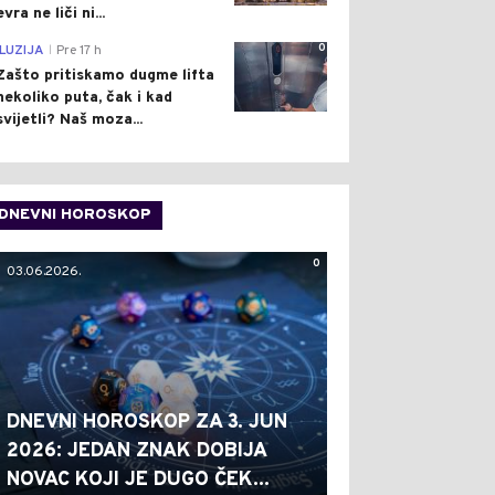
evra ne liči ni...
0
ILUZIJA
Pre 17 h
|
Zašto pritiskamo dugme lifta
nekoliko puta, čak i kad
svijetli? Naš moza...
DNEVNI HOROSKOP
0
03.06.2026.
DNEVNI HOROSKOP ZA 3. JUN
2026: JEDAN ZNAK DOBIJA
NOVAC KOJI JE DUGO ČEK...