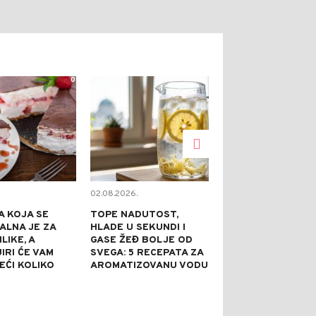
0
0
02.08.2026.
02.08.2026.
A KOJA SE
TOPE NADUTOST,
OBOGATITE NU
EALNA JE ZA
HLADE U SEKUNDI I
KESICE: UZ N
LIKE, A
GASE ŽEĐ BOLJE OD
SASTOJAKA P
IRI ĆE VAM
SVEGA: 5 RECEPATA ZA
PRAVI GURMA
EĆI KOLIKO
AROMATIZOVANU VODU
OBROK