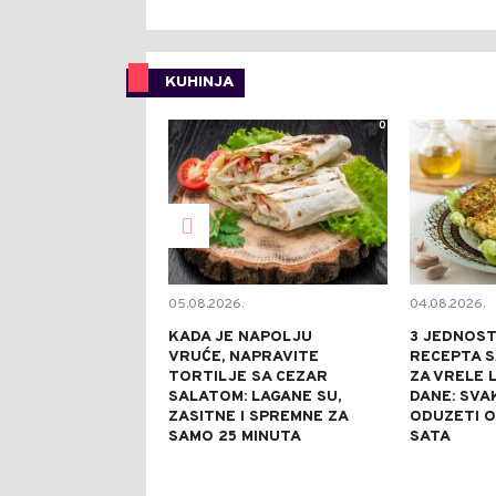
KUHINJA
0
05.08.2026.
04.08.2026.
KADA JE NAPOLJU
3 JEDNOS
VRUĆE, NAPRAVITE
RECEPTA S
TORTILJE SA CEZAR
ZA VRELE 
SALATOM: LAGANE SU,
DANE: SVA
ZASITNE I SPREMNE ZA
ODUZETI 
SAMO 25 MINUTA
SATA