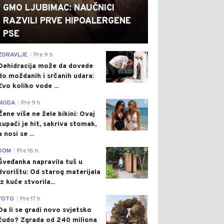
GMO LJUBIMAC: NAUČNICI
RAZVILI PRVE HIPOALERGENE
PSE
0
ZDRAVLJE
Pre 9 h
|
Dehidracija može da dovede
do moždanih i srčanih udara:
Evo koliko vode ...
0
MODA
Pre 9 h
|
Žene više ne žele bikini: Ovaj
kupaći je hit, sakriva stomak,
a nosi se ...
0
DOM
Pre 16 h
|
Šveđanka napravila tuš u
dvorištu: Od starog materijala
iz kuće stvorila...
0
FOTO
Pre 17 h
|
Da li se gradi novo svjetsko
čudo? Zgrada od 240 miliona