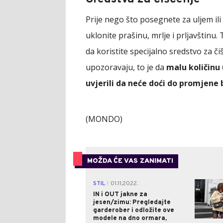
Prije nego što posegnete za uljem il
uklonite prašinu, mrlje i prljavštinu
da koristite specijalno sredstvo za č
upozoravaju, to je da
malu količinu 
uvjerili da neće doći do promjene 
(MONDO)
MOŽDA ĆE VAS ZANIMATI
STIL
01.11.2022.
|
IN i OUT jakne za
jesen/zimu: Pregledajte
garderober i odložite ove
modele na dno ormara,