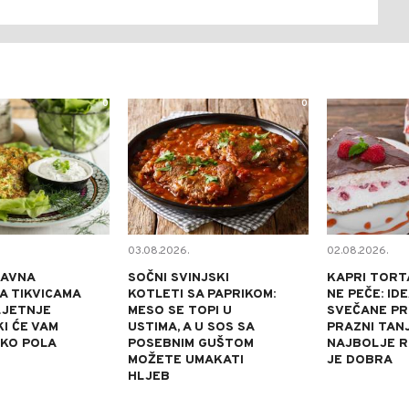
0
0
03.08.2026.
02.08.2026.
TAVNA
SOČNI SVINJSKI
KAPRI TORT
A TIKVICAMA
KOTLETI SA PAPRIKOM:
NE PEČE: ID
LJETNJE
MESO SE TOPI U
SVEČANE PRI
KI ĆE VAM
USTIMA, A U SOS SA
PRAZNI TANJ
OKO POLA
POSEBNIM GUŠTOM
NAJBOLJE R
MOŽETE UMAKATI
JE DOBRA
HLJEB