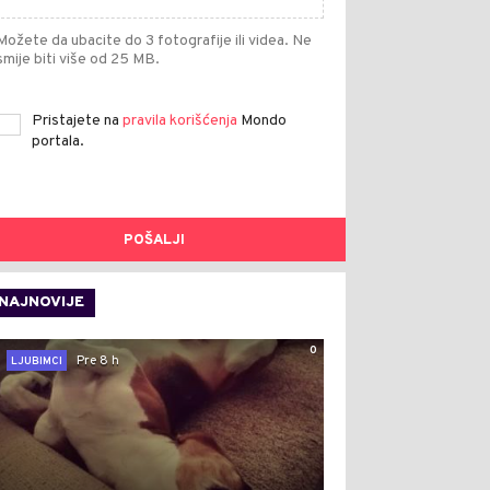
Možete da ubacite do 3 fotografije ili videa. Ne
smije biti više od 25 MB.
Pristajete na
pravila korišćenja
Mondo
portala.
POŠALJI
NAJNOVIJE
0
Pre 8 h
LJUBIMCI