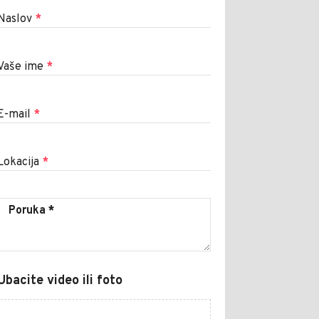
Naslov
*
Vaše ime
*
E-mail
*
Lokacija
*
Ubacite video ili foto