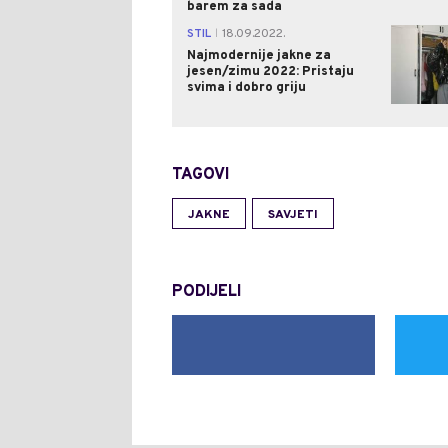
barem za sada
STIL
18.09.2022.
|
Najmodernije jakne za
jesen/zimu 2022: Pristaju
svima i dobro griju
TAGOVI
JAKNE
SAVJETI
PODIJELI