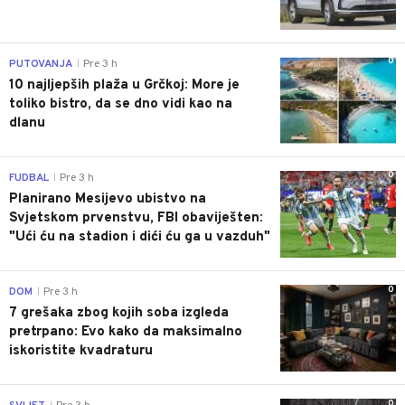
0
PUTOVANJA
Pre 3 h
|
10 najljepših plaža u Grčkoj: More je
toliko bistro, da se dno vidi kao na
dlanu
0
FUDBAL
Pre 3 h
|
Planirano Mesijevo ubistvo na
Svjetskom prvenstvu, FBI obaviješten:
"Ući ću na stadion i dići ću ga u vazduh"
0
DOM
Pre 3 h
|
7 grešaka zbog kojih soba izgleda
pretrpano: Evo kako da maksimalno
iskoristite kvadraturu
0