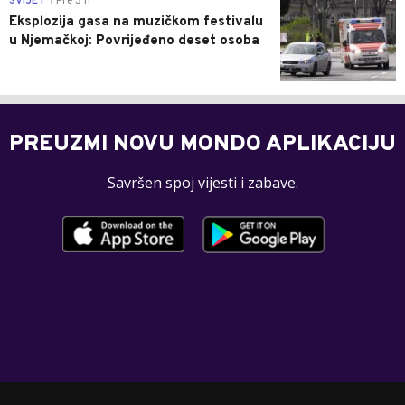
SVIJET
Pre 3 h
|
Eksplozija gasa na muzičkom festivalu
u Njemačkoj: Povrijeđeno deset osoba
PREUZMI NOVU MONDO APLIKACIJU
Savršen spoj vijesti i zabave.