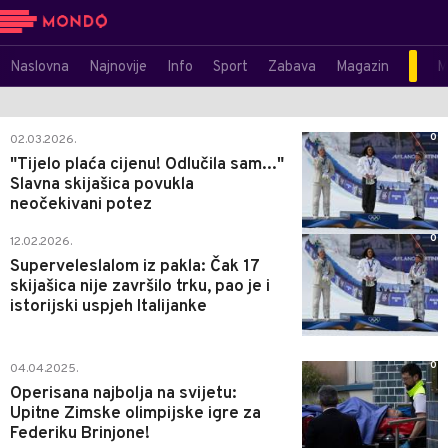
Naslovna
Najnovije
Info
Sport
Zabava
Magazin
M
0
02.03.2026.
"Tijelo plaća cijenu! Odlučila sam..."
Slavna skijašica povukla
neočekivani potez
0
12.02.2026.
Superveleslalom iz pakla: Čak 17
skijašica nije završilo trku, pao je i
istorijski uspjeh Italijanke
0
04.04.2025.
Operisana najbolja na svijetu:
Upitne Zimske olimpijske igre za
Federiku Brinjone!