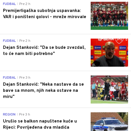
0
FUDBAL
Pre 2 h
|
Premijerligaška subotnja uspavanka:
VAR i poništeni golovi - mreže mirovale
0
FUDBAL
Pre 2 h
|
Dejan Stanković: "Da se bude zvezdaš,
to će nam biti potrebno"
0
FUDBAL
Pre 3 h
|
Dejan Stanković: "Neka nastave da se
bave sa mnom, njih neka ostave na
miru"
0
REGION
Pre 3 h
|
Urušio se balkon napuštene kuće u
Rijeci: Povrijeđena dva mladića