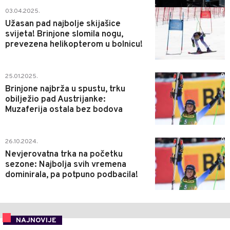
0
03.04.2025.
Užasan pad najbolje skijašice
svijeta! Brinjone slomila nogu,
prevezena helikopterom u bolnicu!
0
25.01.2025.
Brinjone najbrža u spustu, trku
obilježio pad Austrijanke:
Muzaferija ostala bez bodova
0
26.10.2024.
Nevjerovatna trka na početku
sezone: Najbolja svih vremena
dominirala, pa potpuno podbacila!
NAJNOVIJE