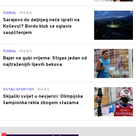
0
FUDBAL
Pre 8 h
|
Sarajevo do daljnjeg neće igrati na
Koševu!? Bordo klub se oglasio
saopštenjem
0
FUDBAL
Pre 8 h
|
Bajer ne gubi vrijeme: Stigao jedan od
najtraženijih lijevih bekova
0
OSTALI SPORTOVI
Pre 8 h
|
Skijaški svijet u nevjerici: Olimpijska
šampionka rekla zbogom stazama