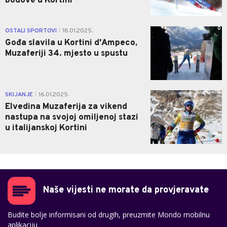
bodove u Kortini
0
OSTALI SPORTOVI
18.01.2025.
|
Gođa slavila u Kortini d'Ampeco,
Muzaferiji 34. mjesto u spustu
0
SKIJANJE
16.01.2025.
|
Elvedina Muzaferija za vikend
nastupa na svojoj omiljenoj stazi
u italijanskoj Kortini
Naše vijesti ne morate da provjeravate
Budite bolje informisani od drugih, preuzmite Mondo mobilnu
aplikaciju