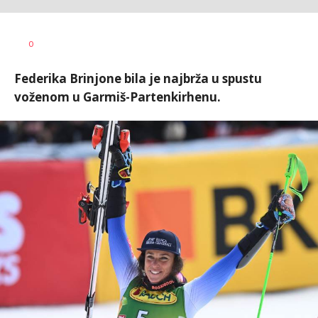
Haris
AUTOR
0
Krhalić
Federika Brinjone bila je najbrža u spustu
voženom u Garmiš-Partenkirhenu.