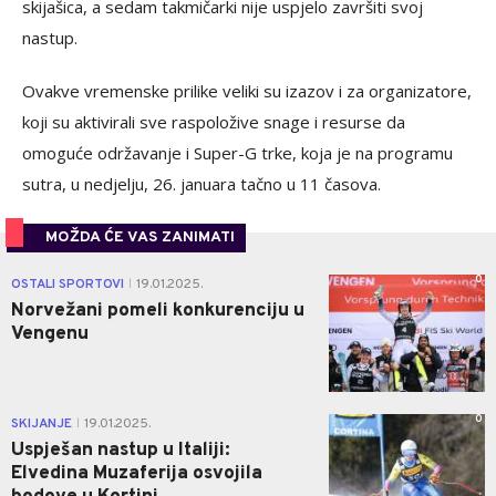
skijašica, a sedam takmičarki nije uspjelo završiti svoj
nastup.
Ovakve vremenske prilike veliki su izazov i za organizatore,
koji su aktivirali sve raspoložive snage i resurse da
omoguće održavanje i Super-G trke, koja je na programu
sutra, u nedjelju, 26. januara tačno u 11 časova.
MOŽDA ĆE VAS ZANIMATI
0
OSTALI SPORTOVI
19.01.2025.
|
Norvežani pomeli konkurenciju u
Vengenu
0
SKIJANJE
19.01.2025.
|
Uspješan nastup u Italiji:
Elvedina Muzaferija osvojila