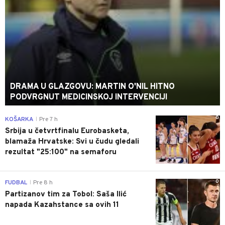
DRAMA U GLAZGOVU: MARTIN O'NIL HITNO
PODVRGNUT MEDICINSKOJ INTERVENCIJI
0
KOŠARKA
Pre 7 h
|
Srbija u četvrtfinalu Eurobasketa,
blamaža Hrvatske: Svi u čudu gledali
rezultat "25:100" na semaforu
0
FUDBAL
Pre 8 h
|
Partizanov tim za Tobol: Saša Ilić
napada Kazahstance sa ovih 11