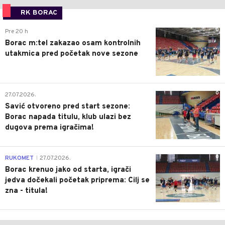
RK BORAC
0
Pre 20 h
Borac m:tel zakazao osam kontrolnih
utakmica pred početak nove sezone
0
27.07.2026.
Savić otvoreno pred start sezone:
Borac napada titulu, klub ulazi bez
dugova prema igračima!
0
RUKOMET
27.07.2026.
|
Borac krenuo jako od starta, igrači
jedva dočekali početak priprema: Cilj se
zna - titula!