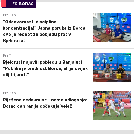
FK BORAC
0
Pre 10 h
"Odgovornost, disciplina,
koncentracija!" Jasna poruka iz Borca -
ovo je recept za pobjedu protiv
Bjelorusa!
0
Pre 11 h
Bjelorusi najavili pobjedu u Banjaluci:
"Publika je prednost Borca, ali je uvijek
cilj trijumf!"
0
Pre 19 h
Riješene nedoumice - nema odlaganja:
Borac dan ranije dočekuje Velež