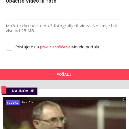
Ubacite video ili foto
Možete da ubacite do 3 fotografije ili videa. Ne smije biti
više od 25 MB.
Pristajete na
Mondo portala.
pravila korišćenja
POŠALJI
NAJNOVIJE
0
Pre 7 h
FUDBAL