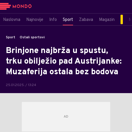
Naslovna
Najnovije
Info
Sport
Zabava
Magazin
M
Sport
Ostali sportovi
Brinjone najbrža u spustu,
trku obilježio pad Austrijanke:
Muzaferija ostala bez bodova
25.01.2025. / 13:24