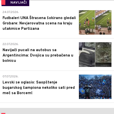
NAVIJAČI
0
24.07.2026.
Fudbaleri UNA Štrasena šokirano gledali
Grobare: Nevjerovatna scena na kraju
utakmice Partizana
0
22.07.2026.
Navijači pucali na autobus sa
Argentincima: Dvojica su prebačena u
bolnicu
1
07.07.2026.
Levski se oglasio: Saopštenje
bugarskog šampiona nekoliko sati pred
meč sa Borcem!