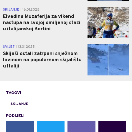
0
SKIJANJE
16.01.2025.
|
Elvedina Muzaferija za vikend
nastupa na svojoj omiljenoj stazi
u italijanskoj Kortini
0
SVIJET
13.01.2025.
|
Skijaši ostali zatrpani snježnom
lavinom na popularnom skijalištu
u Italiji
TAGOVI
SKIJANJE
PODIJELI