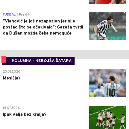
0
FUDBAL
Pre 6 h
|
"Vlahović je još nezaposlen jer nije
postao što se očekivalo": Gazeta tvrdi
da Dušan možda čeka nemoguće
KOLUMNA - NEBOJŠA ŠATARA
0
23.07.2026.
Mesi(ja)
2
15.07.2026.
Ipak valja bez kralja?