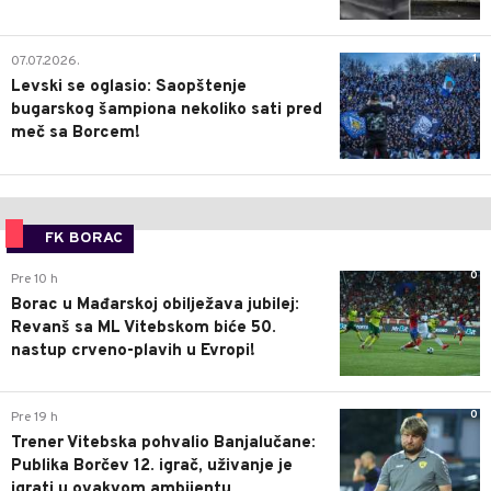
1
07.07.2026.
Levski se oglasio: Saopštenje
bugarskog šampiona nekoliko sati pred
meč sa Borcem!
FK BORAC
0
Pre 10 h
Borac u Mađarskoj obilježava jubilej:
Revanš sa ML Vitebskom biće 50.
nastup crveno-plavih u Evropi!
0
Pre 19 h
Trener Vitebska pohvalio Banjalučane:
Publika Borčev 12. igrač, uživanje je
igrati u ovakvom ambijentu