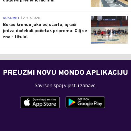
dugova prema igračima!
0
RUKOMET
27.07.2026.
|
Borac krenuo jako od starta, igrači
jedva dočekali početak priprema: Cilj se
zna - titula!
PREUZMI NOVU MONDO APLIKACIJU
Savršen spoj vijesti i zabave.