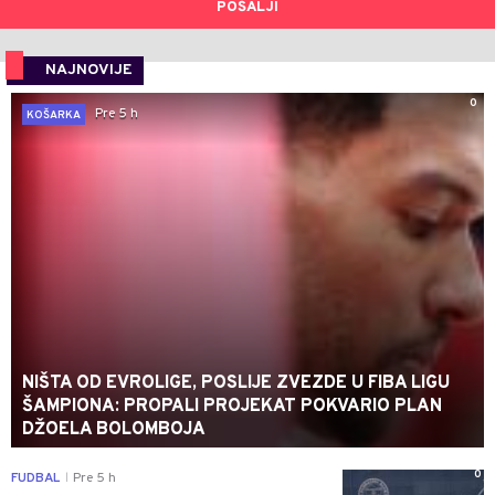
POŠALJI
NAJNOVIJE
0
Pre 5 h
KOŠARKA
NIŠTA OD EVROLIGE, POSLIJE ZVEZDE U FIBA LIGU
ŠAMPIONA: PROPALI PROJEKAT POKVARIO PLAN
DŽOELA BOLOMBOJA
0
FUDBAL
Pre 5 h
|