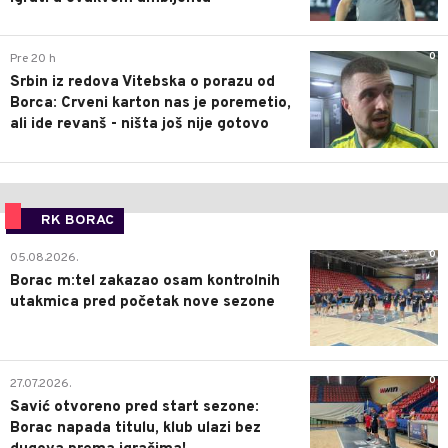
0
Pre 20 h
Srbin iz redova Vitebska o porazu od
Borca: Crveni karton nas je poremetio,
ali ide revanš - ništa još nije gotovo
RK BORAC
0
05.08.2026.
Borac m:tel zakazao osam kontrolnih
utakmica pred početak nove sezone
0
27.07.2026.
Savić otvoreno pred start sezone:
Borac napada titulu, klub ulazi bez