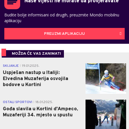
Naše vijesti ne morate da provjeravate
Budite bolje informisani od drugih, preuzmite Mondo mobilnu
aplikaciju
PREUZMI APLIKACIJU
MOŽDA ĆE VAS ZANIMATI
0
SKIJANJE
19.01.2025.
|
Uspješan nastup u Italiji:
Elvedina Muzaferija osvojila
bodove u Kortini
0
OSTALI SPORTOVI
18.01.2025.
|
Gođa slavila u Kortini d'Ampeco,
Muzaferiji 34. mjesto u spustu