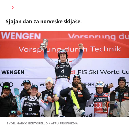
Haris
AUTOR
0
Krhalić
Sjajan dan za norveške skijaše.
IZVOR: MARCO BERTORELLO / AFP / PROFIMEDIA