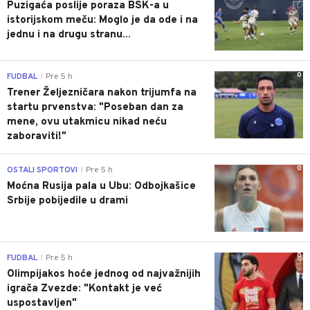
Puzigaća poslije poraza BSK-a u
istorijskom meču: Moglo je da ode i na
jednu i na drugu stranu...
0
FUDBAL
Pre 5 h
|
Trener Željezničara nakon trijumfa na
startu prvenstva: "Poseban dan za
mene, ovu utakmicu nikad neću
zaboraviti!"
0
OSTALI SPORTOVI
Pre 5 h
|
Moćna Rusija pala u Ubu: Odbojkašice
Srbije pobijedile u drami
0
FUDBAL
Pre 5 h
|
Olimpijakos hoće jednog od najvažnijih
igrača Zvezde: "Kontakt je već
uspostavljen"