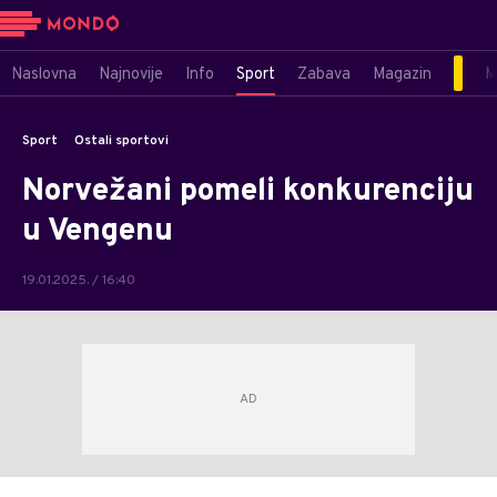
Naslovna
Najnovije
Info
Sport
Zabava
Magazin
M
Sport
Ostali sportovi
Norvežani pomeli konkurenciju
u Vengenu
19.01.2025. / 16:40