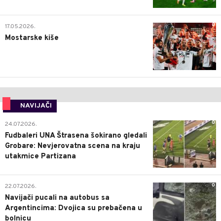
0
17.05.2026.
Mostarske kiše
NAVIJAČI
0
24.07.2026.
Fudbaleri UNA Štrasena šokirano gledali
Grobare: Nevjerovatna scena na kraju
utakmice Partizana
0
22.07.2026.
Navijači pucali na autobus sa
Argentincima: Dvojica su prebačena u
bolnicu