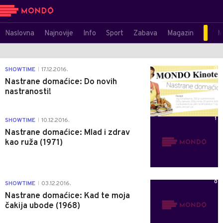
Naslovna
Najnovije
Info
Sport
Zabava
Magazin
M
0
SHOWTIME
17.12.2016.
|
Nastrane domaćice: Do novih
nastranosti!
1
SHOWTIME
10.12.2016.
|
Nastrane domaćice: Mlad i zdrav
kao ruža (1971)
0
SHOWTIME
03.12.2016.
|
Nastrane domaćice: Kad te moja
čakija ubode (1968)