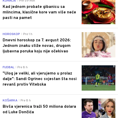
0
KUHINJA
Pre 59 min
|
Kad jednom probate gibanicu sa
mlincima, klasične kore vam više neće
pasti na pamet
0
HOROSKOP
Pre 1 h
|
Dnevni horoskop za 7. avgust 2026:
Jednom znaku stiže novac, drugom
ljubavna poruka koju nije očekivao
0
FUDBAL
Pre 8 h
|
"Ulog je veliki, ali vjerujemo u prolaz
dalje": Sandi Ogrinec svjestan šta nosi
revanš protiv Vitebska
0
KOŠARKA
Pre 8 h
|
Bivša vjerenica traži 50 miliona dolara
od Luke Dončića