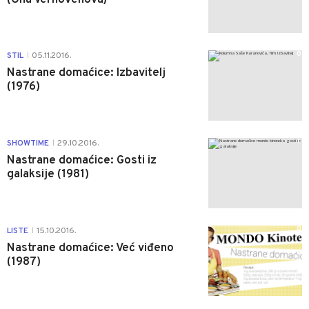
0
STIL
05.11.2016.
|
Nastrane domaćice: Izbavitelj
(1976)
1
SHOWTIME
29.10.2016.
|
Nastrane domaćice: Gosti iz
galaksije (1981)
0
LISTE
15.10.2016.
|
Nastrane domaćice: Već viđeno
(1987)