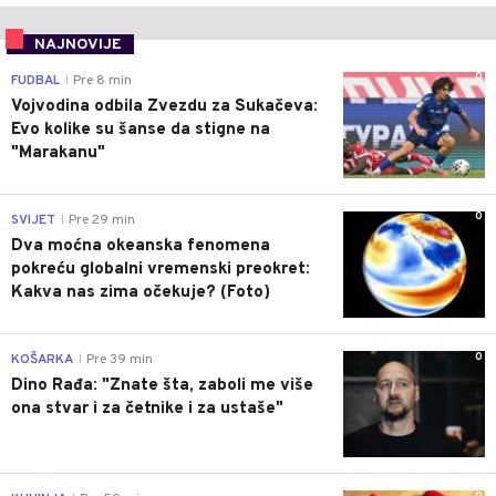
NAJNOVIJE
0
FUDBAL
Pre 8 min
|
Vojvodina odbila Zvezdu za Sukačeva:
Evo kolike su šanse da stigne na
"Marakanu"
0
SVIJET
Pre 29 min
|
Dva moćna okeanska fenomena
pokreću globalni vremenski preokret:
Kakva nas zima očekuje? (Foto)
0
KOŠARKA
Pre 39 min
|
Dino Rađa: "Znate šta, zaboli me više
ona stvar i za četnike i za ustaše"