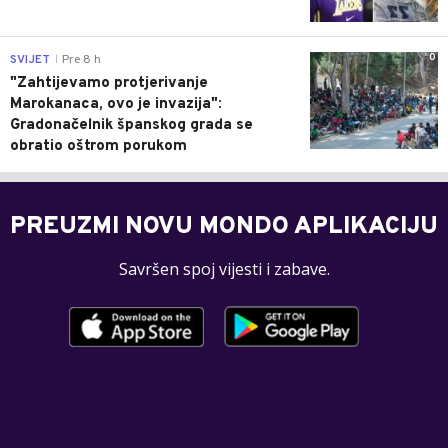
0
SVIJET
Pre 8 h
|
"Zahtijevamo protjerivanje
Marokanaca, ovo je invazija":
Gradonačelnik španskog grada se
obratio oštrom porukom
PREUZMI NOVU MONDO APLIKACIJU
Savršen spoj vijesti i zabave.