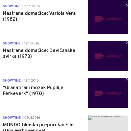
0
SHOWTIME
26.11.2016.
|
Nastrane domaćice: Variola Vera
(1982)
0
SHOWTIME
19.11.2016.
|
Nastrane domaćice: Devičanska
svirka (1973)
0
SHOWTIME
12.11.2016.
|
"Granatirani mozak Pupilije
Ferkeverk" (1970)
0
SHOWTIME
09.11.2016.
|
MONDO filmska preporuka: Elle
(Ona Verhovenova)