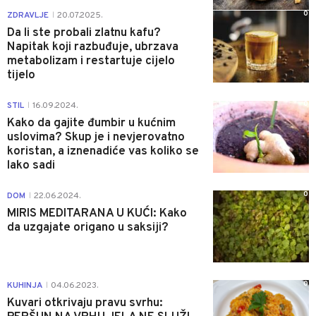
0
ZDRAVLJE
20.07.2025.
|
Da li ste probali zlatnu kafu?
Napitak koji razbuđuje, ubrzava
metabolizam i restartuje cijelo
tijelo
0
STIL
16.09.2024.
|
Kako da gajite đumbir u kućnim
uslovima? Skup je i nevjerovatno
koristan, a iznenadiće vas koliko se
lako sadi
0
DOM
22.06.2024.
|
MIRIS MEDITARANA U KUĆI: Kako
da uzgajate origano u saksiji?
0
KUHINJA
04.06.2023.
|
Kuvari otkrivaju pravu svrhu: