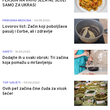
PERŠUN NA VRHU JELA NE SLUŽI
SAMO ZA UKRAS!
0
PRIRODNA MEDICINA
24.08.2022.
|
Lovorov list: Začin koji poboljšava
pasulj i čorbe, ali i zdravlje
0
SAVETI
16.06.2022.
|
Dodajte ih u svaki obrok: Tri začina
koja pomažu u mršavljenju
0
TOP SAVJETI
09.06.2022.
|
Ovih pet začina čine čuda za visok
šećer