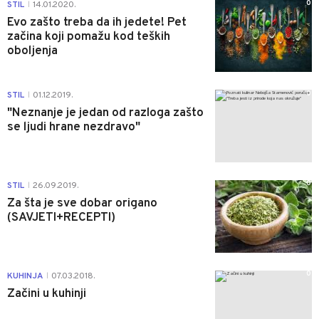
0
STIL
14.01.2020.
|
Evo zašto treba da ih jedete! Pet
začina koji pomažu kod teških
oboljenja
0
STIL
01.12.2019.
|
"Neznanje je jedan od razloga zašto
se ljudi hrane nezdravo"
0
STIL
26.09.2019.
|
Za šta je sve dobar origano
(SAVJETI+RECEPTI)
0
KUHINJA
07.03.2018.
|
Začini u kuhinji