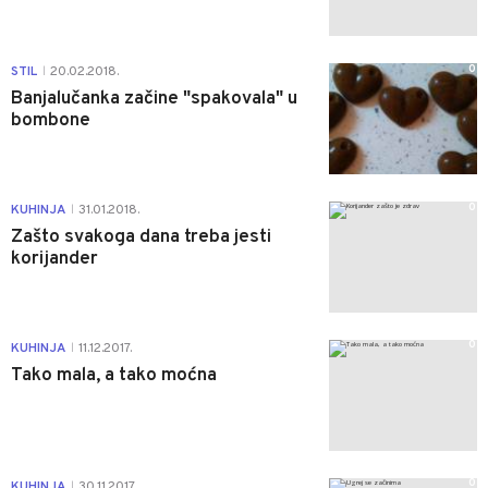
0
STIL
20.02.2018.
|
Banjalučanka začine "spakovala" u
bombone
0
KUHINJA
31.01.2018.
|
Zašto svakoga dana treba jesti
korijander
0
KUHINJA
11.12.2017.
|
Tako mala, a tako moćna
0
KUHINJA
30.11.2017.
|