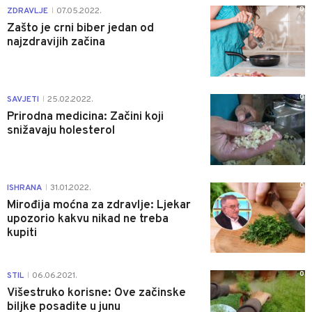
0
ZDRAVLJE
07.05.2022.
|
Zašto je crni biber jedan od
najzdravijih začina
0
SAVJETI
25.02.2022.
|
Prirodna medicina: Začini koji
snižavaju holesterol
0
ISHRANA
31.01.2022.
|
Mirođija moćna za zdravlje: Ljekar
upozorio kakvu nikad ne treba
kupiti
0
STIL
06.06.2021.
|
Višestruko korisne: Ove začinske
biljke posadite u junu