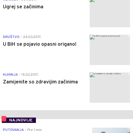
Ugrej se začinima
0
DRUŠTVO
24.03.2017.
|
U BiH se pojavio opasni origano!
0
KUHINJA
15.02.2017.
|
Zamijenite so zdravijim začinima
NAJNOVIJE
0
PUTOVANJA
Pre 1 min
|