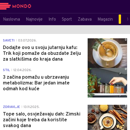
Naslovna
Najnovije
Info
Sport
Zabava
Magazin
M
0
SAVETI
03.07.2026.
|
Dodajte ovo u svoju jutarnju kafu:
Trik koji pomaže da obuzdate želju
za slatkišima do kraja dana
0
STIL
12.04.2026.
|
3 začina pomažu u ubrzavanju
metabolizma: Bar jedan imate
odmah kod kuće
0
ZDRAVLJE
13.11.2025.
|
Tope salo, osvježavaju dah: Zimski
začini koje treba da koristite
svakog dana