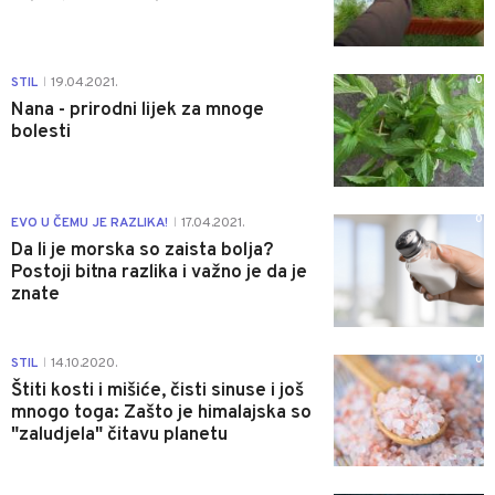
0
STIL
19.04.2021.
|
Nana - prirodni lijek za mnoge
bolesti
0
EVO U ČEMU JE RAZLIKA!
17.04.2021.
|
Da li je morska so zaista bolja?
Postoji bitna razlika i važno je da je
znate
0
STIL
14.10.2020.
|
Štiti kosti i mišiće, čisti sinuse i još
mnogo toga: Zašto je himalajska so
"zaludjela" čitavu planetu