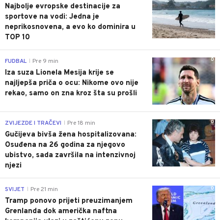
Najbolje evropske destinacije za
sportove na vodi: Jedna je
neprikosnovena, a evo ko dominira u
TOP 10
0
FUDBAL
Pre 9 min
|
Iza suza Lionela Mesija krije se
najljepša priča o ocu: Nikome ovo nije
rekao, samo on zna kroz šta su prošli
0
ZVIJEZDE I TRAČEVI
Pre 18 min
|
Gučijeva bivša žena hospitalizovana:
Osuđena na 26 godina za njegovo
ubistvo, sada završila na intenzivnoj
njezi
0
SVIJET
Pre 21 min
|
Tramp ponovo prijeti preuzimanjem
Grenlanda dok američka naftna