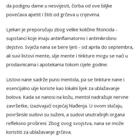
da podignu dame u nesvijesti, čorba od ove biljke
povećava apetit i štiti od grčeva u crijevima.
Ljekari je preporučuju zbog velike količine fitoncida -
supstanci koje imaju antiinflamatorno i antimikrobno
dejstvo. Svježa nana se bere ljeti - od aprila do septembra,
ali suvi listovi mente, ulje mente i tinkture mogu se naći u
prodavnicama i apotekama tokom cijele godine.
Listovi nane sadrže puno mentola, pa se tinkture nane i
esencijalno ulje koriste kao lokalni lijek za ublažavanje
bolova. Kada se nanosi na kožu, mentol nadražuje nervne
završetke, izazivajući osjećaj hlađenja. U ovom slučaju,
površinski sudovi su suženi, a sudovi unutrašnjih organa
refleksno prošireni. Zbog ovog svojstva, nana se može
koristiti za ublažavanje grčeva.