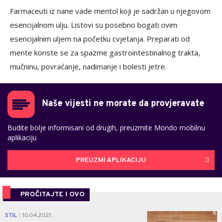
Farmaceuti iz nane vade mentol koji je sadržan u njegovom
esencijalnom ulju. Listovi su posebno bogati ovim
esencijalnim uljem na početku cvjetanja. Preparati od
mente koriste se za spazme gastrointestinalnog trakta,
mučninu, povraćanje, nadimanje i bolesti jetre.
Naše vijesti ne morate da provjeravate
Budite bolje informisani od drugih, preuzmite Mondo mobilnu
aplikaciju
PREUZMI APLIKACIJU
PROČITAJTE I OVO
0
STIL
10.04.2021.
|