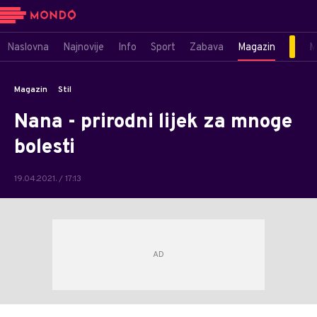
Naslovna
Najnovije
Info
Sport
Zabava
Magazin
M
Magazin
Stil
Nana - prirodni lijek za mnoge
bolesti
19.04.2021. / 17:13