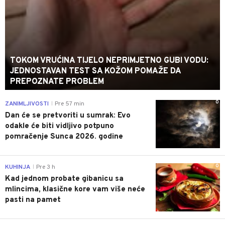
TOKOM VRUĆINA TIJELO NEPRIMJETNO GUBI VODU:
JEDNOSTAVAN TEST SA KOŽOM POMAŽE DA
PREPOZNATE PROBLEM
0
ZANIMLJIVOSTI
Pre 57 min
|
Dan će se pretvoriti u sumrak: Evo
odakle će biti vidljivo potpuno
pomračenje Sunca 2026. godine
0
KUHINJA
Pre 3 h
|
Kad jednom probate gibanicu sa
mlincima, klasične kore vam više neće
pasti na pamet