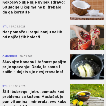
Kokosovo ulje nije uvijek zdravo:
Situacije u kojima ne bi trebalo
da ga koristite
0
STIL
29.03.2021.
|
Nar pomaže u regulisanju nekih
od najčešćih bolesti
0
ČAROBNO!
28.03.2021.
|
Skuvajte bananu i tečnost popijte
prije spavanja: Dodajte samo 1
začin – dejstvo je nevjerovatno!
0
STIL
09.03.2021.
|
Štiti bubrege i jetru, pomaže kod
problema sa kožom: Maslačak je
pun vitamina i minerala, evo kako