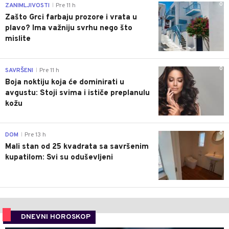
0
ZANIMLJIVOSTI
Pre 11 h
|
Zašto Grci farbaju prozore i vrata u
plavo? Ima važniju svrhu nego što
mislite
0
SAVRŠENI
Pre 11 h
|
Boja noktiju koja će dominirati u
avgustu: Stoji svima i ističe preplanulu
kožu
0
DOM
Pre 13 h
|
Mali stan od 25 kvadrata sa savršenim
kupatilom: Svi su oduševljeni
DNEVNI HOROSKOP