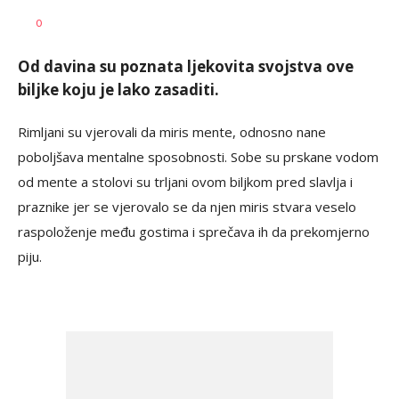
Dragana
AUTOR
0
Božić
Od davina su poznata ljekovita svojstva ove
biljke koju je lako zasaditi.
Rimljani su vjerovali da miris mente, odnosno nane
poboljšava mentalne sposobnosti. Sobe su prskane vodom
od mente a stolovi su trljani ovom biljkom pred slavlja i
praznike jer se vjerovalo se da njen miris stvara veselo
raspoloženje među gostima i sprečava ih da prekomjerno
piju.