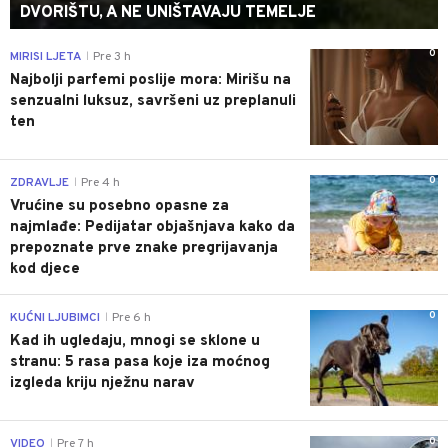
DVORIŠTU, A NE UNIŠTAVAJU TEMELJE
0
MIRISI LJETA
Pre 3 h
|
Najbolji parfemi poslije mora: Mirišu na
senzualni luksuz, savršeni uz preplanuli
ten
0
ZDRAVLJE
Pre 4 h
|
Vrućine su posebno opasne za
najmlađe: Pedijatar objašnjava kako da
prepoznate prve znake pregrijavanja
kod djece
0
KUĆNI LJUBIMCI
Pre 6 h
|
Kad ih ugledaju, mnogi se sklone u
stranu: 5 rasa pasa koje iza moćnog
izgleda kriju nježnu narav
0
VIDEO
Pre 7 h
|