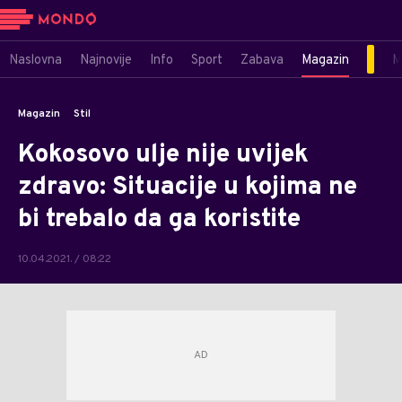
Naslovna
Najnovije
Info
Sport
Zabava
Magazin
M
Magazin
Stil
Kokosovo ulje nije uvijek
zdravo: Situacije u kojima ne
bi trebalo da ga koristite
10.04.2021. / 08:22