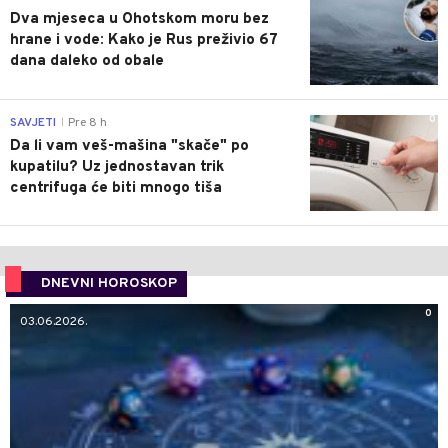
Dva mjeseca u Ohotskom moru bez
hrane i vode: Kako je Rus preživio 67
dana daleko od obale
0
SAVJETI
Pre 8 h
|
Da li vam veš-mašina "skače" po
kupatilu? Uz jednostavan trik
centrifuga će biti mnogo tiša
DNEVNI HOROSKOP
0
03.06.2026.