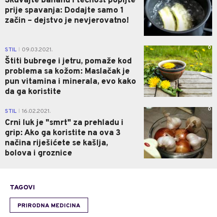
Skuvajte bananu i tečnost popijte
prije spavanja: Dodajte samo 1
začin – dejstvo je nevjerovatno!
0
STIL
09.03.2021.
|
Štiti bubrege i jetru, pomaže kod
problema sa kožom: Maslačak je
pun vitamina i minerala, evo kako
da ga koristite
0
STIL
16.02.2021.
|
Crni luk je "smrt" za prehladu i
grip: Ako ga koristite na ova 3
načina riješićete se kašlja,
bolova i groznice
TAGOVI
PRIRODNA MEDICINA