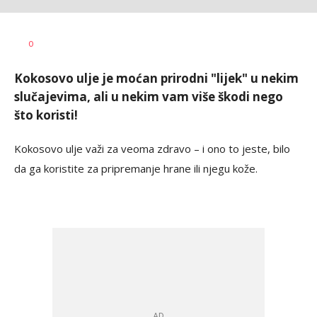
Dragana
AUTOR
0
Božić
Kokosovo ulje je moćan prirodni "lijek" u nekim
slučajevima, ali u nekim vam više škodi nego
što koristi!
Kokosovo ulje važi za veoma zdravo – i ono to jeste, bilo
da ga koristite za pripremanje hrane ili njegu kože.