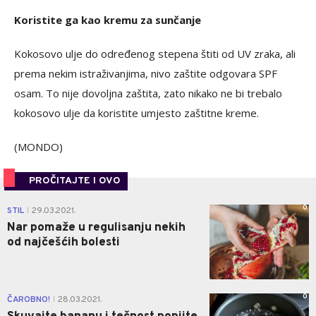
Koristite ga kao kremu za sunčanje
Kokosovo ulje do određenog stepena štiti od UV zraka, ali
prema nekim istraživanjima, nivo zaštite odgovara SPF
osam. To nije dovoljna zaštita, zato nikako ne bi trebalo
kokosovo ulje da koristite umjesto zaštitne kreme.
(MONDO)
PROČITAJTE I OVO
0
STIL
29.03.2021.
|
Nar pomaže u regulisanju nekih
od najčešćih bolesti
0
ČAROBNO!
28.03.2021.
|