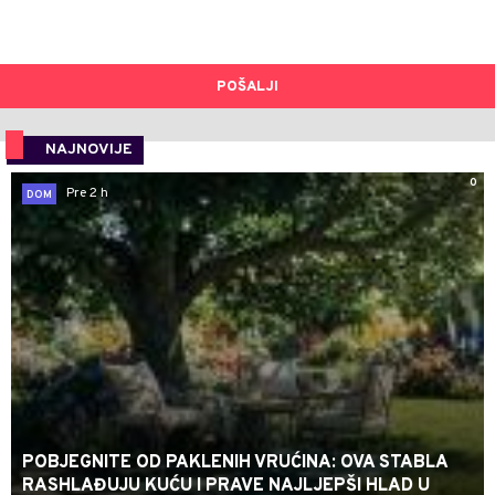
POŠALJI
NAJNOVIJE
0
Pre 2 h
DOM
POBJEGNITE OD PAKLENIH VRUĆINA: OVA STABLA
RASHLAĐUJU KUĆU I PRAVE NAJLJEPŠI HLAD U