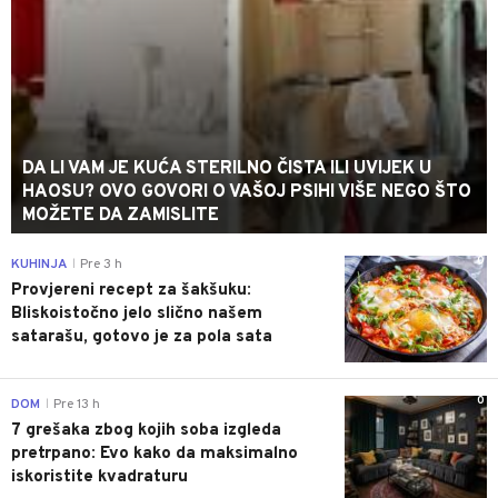
DA LI VAM JE KUĆA STERILNO ČISTA ILI UVIJEK U
HAOSU? OVO GOVORI O VAŠOJ PSIHI VIŠE NEGO ŠTO
MOŽETE DA ZAMISLITE
0
KUHINJA
Pre 3 h
|
Provjereni recept za šakšuku:
Bliskoistočno jelo slično našem
satarašu, gotovo je za pola sata
0
DOM
Pre 13 h
|
7 grešaka zbog kojih soba izgleda
pretrpano: Evo kako da maksimalno
iskoristite kvadraturu