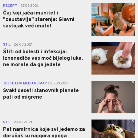
0
RECEPT
27.03.2021.
|
Čaj koji jača imunitet i
"zaustavlja" starenje: Glavni
sastojak već imate!
0
STIL
26.03.2021.
|
Štiti od bolesti i infekcija:
Iznenadiće vas moć bijelog luka,
ne morate da ga jedete
0
JESTE LI VI MEĐU NJIMA?
25.03.2021.
|
Svaki deseti stanovnik planete
pati od migrene
0
STIL
23.03.2021.
|
Pet namirnica koje svi jedemo za
doručak su najgora opcija