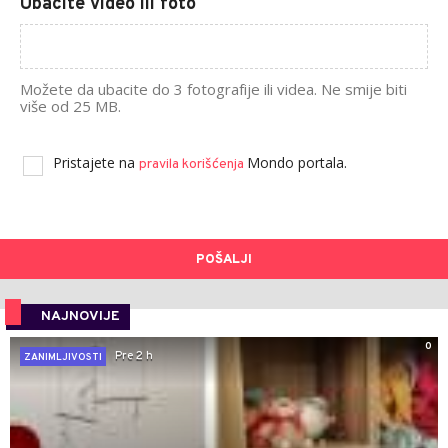
Ubacite video ili foto
Možete da ubacite do 3 fotografije ili videa. Ne smije biti
više od 25 MB.
Pristajete na
Mondo portala.
pravila korišćenja
POŠALJI
NAJNOVIJE
0
Pre 2 h
ZANIMLJIVOSTI