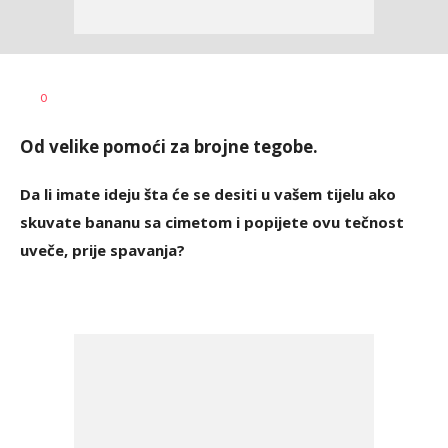
Dragana
AUTOR
0
Božić
Od velike pomoći za brojne tegobe.
Da li imate ideju šta će se desiti u vašem tijelu ako
skuvate bananu sa cimetom i popijete ovu tečnost
uveče, prije spavanja?