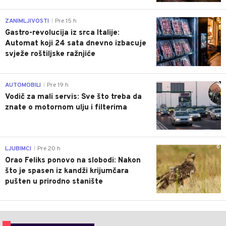
0
ZANIMLJIVOSTI
Pre 15 h
|
Gastro-revolucija iz srca Italije:
Automat koji 24 sata dnevno izbacuje
svježe roštiljske ražnjiće
0
AUTOMOBILI
Pre 19 h
|
Vodič za mali servis: Sve što treba da
znate o motornom ulju i filterima
0
LJUBIMCI
Pre 20 h
|
Orao Feliks ponovo na slobodi: Nakon
što je spasen iz kandži krijumčara
pušten u prirodno stanište