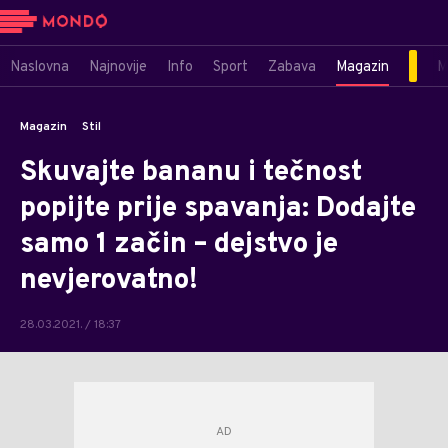
Naslovna
Najnovije
Info
Sport
Zabava
Magazin
M
Magazin
Stil
Skuvajte bananu i tečnost
popijte prije spavanja: Dodajte
samo 1 začin – dejstvo je
nevjerovatno!
28.03.2021. / 18:37