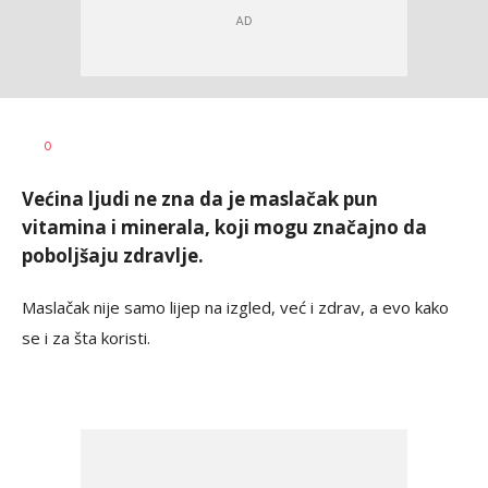
Dragana
AUTOR
0
Božić
Većina ljudi ne zna da je maslačak pun
vitamina i minerala, koji mogu značajno da
poboljšaju zdravlje.
Maslačak nije samo lijep na izgled, već i zdrav, a evo kako
se i za šta koristi.