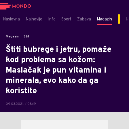
Naslovna
Najnovije
Info
Sport
Zabava
Magazin
M
Magazin
Stil
Štiti bubrege i jetru, pomaže
kod problema sa kožom:
Maslačak je pun vitamina i
minerala, evo kako da ga
koristite
09.03.2021. / 08:19