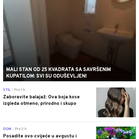
MALI STAN OD 25 KVADRATA SA SAVRŠENIM
KUPATILOM: SVI SU ODUŠEVLJENI
0
STIL
Pre 1 h
|
Zaboravite balajaž: Ova boja kose
izgleda otmeno, prirodno i skupo
0
DOM
Pre 2 h
|
Posadite ovo cvijeće u avgustu i