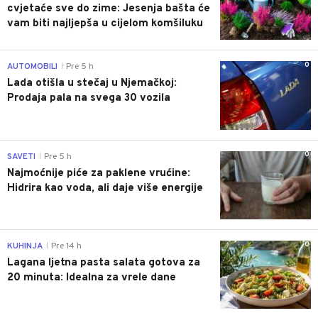
cvjetaće sve do zime: Jesenja bašta će
vam biti najljepša u cijelom komšiluku
0
AUTOMOBILI
Pre 5 h
|
Lada otišla u stečaj u Njemačkoj:
Prodaja pala na svega 30 vozila
0
SAVETI
Pre 5 h
|
Najmoćnije piće za paklene vrućine:
Hidrira kao voda, ali daje više energije
0
KUHINJA
Pre 14 h
|
Lagana ljetna pasta salata gotova za
20 minuta: Idealna za vrele dane