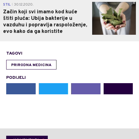
0
STIL
30.12.2020.
|
Začin koji svi imamo kod kuće
štiti pluća: Ubija bakterije u
vazduhu i popravlja raspoloženje,
evo kako da ga koristite
TAGOVI
PRIRODNA MEDICINA
PODIJELI