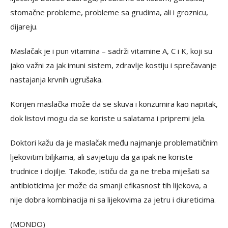
stomačne probleme, probleme sa grudima, ali i groznicu,
dijareju.
Maslačak je i pun vitamina – sadrži vitamine A, C i K, koji su
jako važni za jak imuni sistem, zdravlje kostiju i sprečavanje
nastajanja krvnih ugrušaka.
Korijen maslačka može da se skuva i konzumira kao napitak,
dok listovi mogu da se koriste u salatama i pripremi jela.
Doktori kažu da je maslačak među najmanje problematičnim
ljekovitim biljkama, ali savjetuju da ga ipak ne koriste
trudnice i dojilje. Takođe, ističu da ga ne treba miješati sa
antibioticima jer može da smanji efikasnost tih lijekova, a
nije dobra kombinacija ni sa lijekovima za jetru i diureticima.
(MONDO)