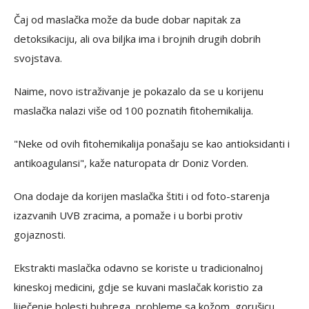
Čaj od maslačka može da bude dobar napitak za
detoksikaciju, ali ova biljka ima i brojnih drugih dobrih
svojstava.
Naime, novo istraživanje je pokazalo da se u korijenu
maslačka nalazi više od 100 poznatih fitohemikalija.
"Neke od ovih fitohemikalija ponašaju se kao antioksidanti i
antikoagulansi", kaže naturopata dr Doniz Vorden.
Ona dodaje da korijen maslačka štiti i od foto-starenja
izazvanih UVB zracima, a pomaže i u borbi protiv
gojaznosti.
Ekstrakti maslačka odavno se koriste u tradicionalnoj
kineskoj medicini, gdje se kuvani maslačak koristio za
liječenje bolesti bubrega, probleme sa kožom, gorušicu,