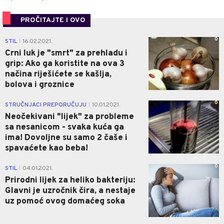
PROČITAJTE I OVO
0
STIL
16.02.2021.
|
Crni luk je "smrt" za prehladu i
grip: Ako ga koristite na ova 3
načina riješićete se kašlja,
bolova i groznice
0
STRUČNJACI PREPORUČUJU
10.01.2021.
|
Neočekivani "lijek" za probleme
sa nesanicom - svaka kuća ga
ima! Dovoljne su samo 2 čaše i
spavaćete kao beba!
0
STIL
04.01.2021.
|
Prirodni lijek za heliko bakteriju:
Glavni je uzročnik čira, a nestaje
uz pomoć ovog domaćeg soka