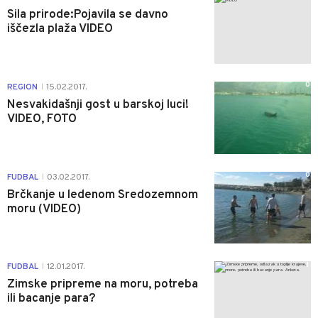
Sila prirode:Pojavila se davno
iščezla plaža VIDEO
0
REGION
15.02.2017.
|
Nesvakidašnji gost u barskoj luci!
VIDEO, FOTO
0
FUDBAL
03.02.2017.
|
Brčkanje u ledenom Sredozemnom
moru (VIDEO)
1
FUDBAL
12.01.2017.
|
Zimske pripreme na moru, potreba
ili bacanje para?