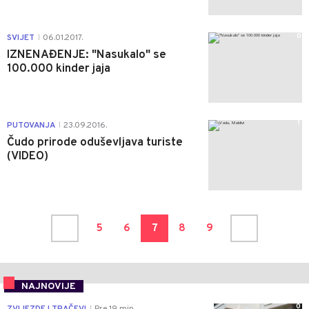
0
SVIJET
06.01.2017.
|
IZNENAĐENJE: "Nasukalo" se
100.000 kinder jaja
1
PUTOVANJA
23.09.2016.
|
Čudo prirode oduševljava turiste
(VIDEO)
5
6
7
8
9
NAJNOVIJE
0
ZVIJEZDE I TRAČEVI
Pre 19 min
|