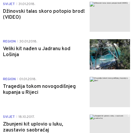
0
SVIJET
31.01.2018.
|
Džinovski talas skoro potopio brod!
(VIDEO)
0
REGION
30.01.2018.
|
Veliki kit nađen u Jadranu kod
Lošinja
0
REGION
01.01.2018.
|
Tragedija tokom novogodišnjeg
kupanja u Rijeci
0
SVIJET
18.10.2017.
|
Zbunjeni kit uplovio u luku,
zaustavio saobraćaj