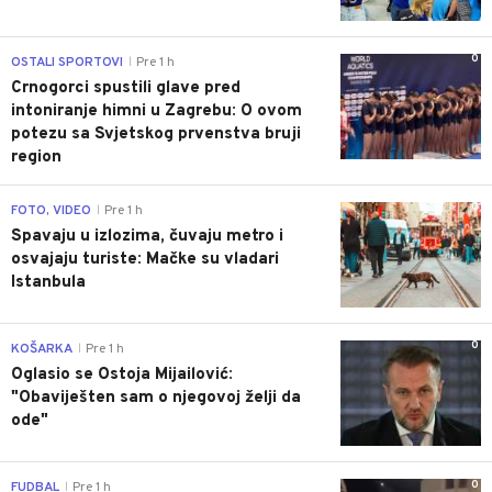
0
OSTALI SPORTOVI
Pre 1 h
|
Crnogorci spustili glave pred
intoniranje himni u Zagrebu: O ovom
potezu sa Svjetskog prvenstva bruji
region
0
FOTO, VIDEO
Pre 1 h
|
Spavaju u izlozima, čuvaju metro i
osvajaju turiste: Mačke su vladari
Istanbula
0
KOŠARKA
Pre 1 h
|
Oglasio se Ostoja Mijailović:
"Obaviješten sam o njegovoj želji da
ode"
0
FUDBAL
Pre 1 h
|