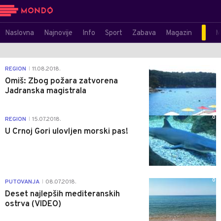
Naslovna
Najnovije
Info
Sport
Zabava
Magazin
M
0
REGION
11.08.2018.
|
Omiš: Zbog požara zatvorena
Jadranska magistrala
0
REGION
15.07.2018.
|
U Crnoj Gori ulovljen morski pas!
0
PUTOVANJA
08.07.2018.
|
Deset najlepših mediteranskih
ostrva (VIDEO)