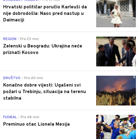
Hrvatski političar poručio Karleuši da
nije dobrodošla: Naos pred nastup u
Dalmaciji
0
REGION
Pre 25 min
|
Zelenski u Beogradu: Ukrajina neće
priznati Kosovo
0
DRUŠTVO
Pre 40 min
|
Konačno dobre vijesti: Ugašeni svi
požari u Trebinju, situacija na terenu
stabilna
0
FUDBAL
Pre 48 min
|
Preminuo otac Lionela Mesija