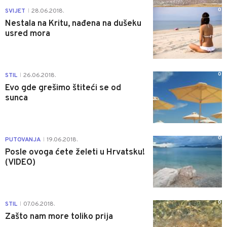
0
SVIJET
28.06.2018.
|
Nestala na Kritu, nađena na dušeku
usred mora
0
STIL
26.06.2018.
|
Evo gde grešimo štiteći se od
sunca
0
PUTOVANJA
19.06.2018.
|
Posle ovoga ćete želeti u Hrvatsku!
(VIDEO)
0
STIL
07.06.2018.
|
Zašto nam more toliko prija