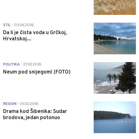
0
STIL
03.06.2018.
|
Da li je čista voda u Grčkoj,
Hrvatskoj...
0
POLITIKA
27.02.2018.
|
Neum pod snijegom! (FOTO)
0
REGION
01.02.2018.
|
Drama kod Šibenika: Sudar
brodova, jedan potonuo