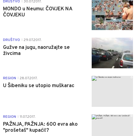
0
DRUŠTVO
30.07.2017.
|
MONDO u Neumu: ČOVJEK NA
ČOVJEKU
0
DRUŠTVO
29.07.2017.
|
Gužve na jugu, naoružajte se
živcima
0
REGION
28.07.2017.
|
U Šibeniku se utopio muškarac
0
REGION
11.07.2017.
|
PAŽNJA, PAŽNJA: 600 evra ako
"prošetaš" kupaći!?