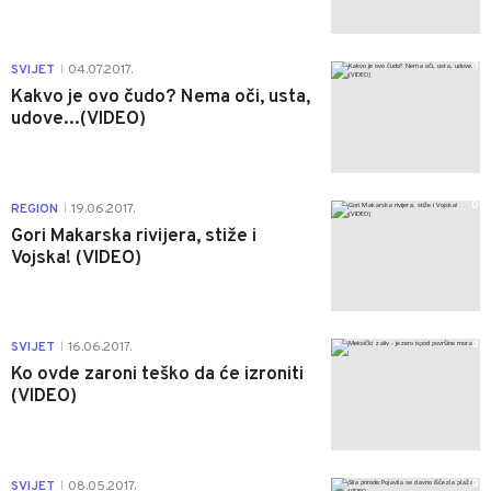
0
SVIJET
04.07.2017.
|
Kakvo je ovo čudo? Nema oči, usta,
udove...(VIDEO)
0
REGION
19.06.2017.
|
Gori Makarska rivijera, stiže i
Vojska! (VIDEO)
0
SVIJET
16.06.2017.
|
Ko ovde zaroni teško da će izroniti
(VIDEO)
0
SVIJET
08.05.2017.
|