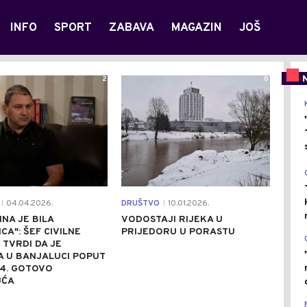
INFO
SPORT
ZABAVA
MAGAZIN
JOŠ
2
0
04.04.2026.
DRUŠTVO
10.01.2026.
|
|
INA JE BILA
VODOSTAJI RIJEKA U
CA": ŠEF CIVILNE
PRIJEDORU U PORASTU
 TVRDI DA JE
A U BANJALUCI POPUT
14. GOTOVO
UĆA