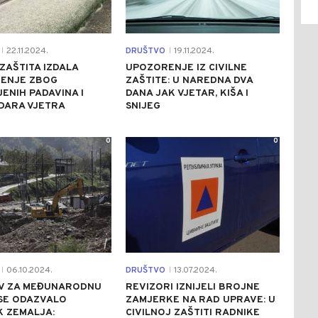
22.11.2024.
DRUŠTVO
19.11.2024.
|
|
 ZAŠTITA IZDALA
UPOZORENJE IZ CIVILNE
ENJE ZBOG
ZAŠTITE: U NAREDNA DVA
ENIH PADAVINA I
DANA JAK VJETAR, KIŠA I
DARA VJETRA
SNIJEG
0
0
06.10.2024.
DRUŠTVO
13.07.2024.
|
|
IV ZA MEĐUNARODNU
REVIZORI IZNIJELI BROJNE
SE ODAZVALO
ZAMJERKE NA RAD UPRAVE: U
K ZEMALJA:
CIVILNOJ ZAŠTITI RADNIKE