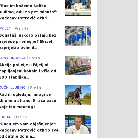
"Kad im kažemo koliko
nudimo, odu za pet minuta":
Radosav Petrović otkri...
0
SVIJET
Pre 54 min
|
Bogataši uskoro ostaju bez
najveće privilegije? Brisel
zaprijetio ovim d...
0
CRNA HRONIKA
Pre 1 h
|
Akcija policije u Bijeljini:
Zaplijenjeni kokain i više od
200 stabljika...
0
KUĆNI LJUBIMCI
Pre 1 h
|
Kad ih ugledaju, mnogi se
sklone u stranu: 5 rasa pasa
koje iza moćnog i...
0
FUDBAL
Pre 1 h
|
"Dugujem vam objašnjenje":
Radosav Petrović otkrio sve,
od ćutnje do pla...