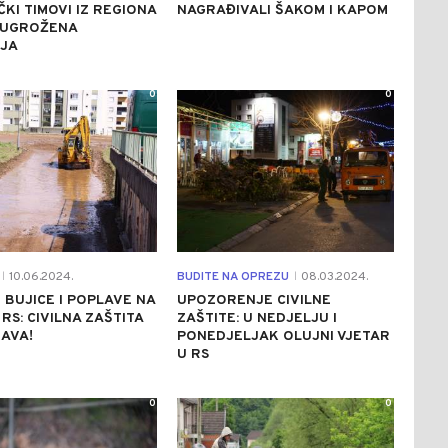
ČKI TIMOVI IZ REGIONA
NAGRAĐIVALI ŠAKOM I KAPOM
U UGROŽENA
JA
0
0
10.06.2024.
BUDITE NA OPREZU
08.03.2024.
|
|
BUJICE I POPLAVE NA
UPOZORENJE CIVILNE
RS: CIVILNA ZAŠTITA
ZAŠTITE: U NEDJELJU I
AVA!
PONEDJELJAK OLUJNI VJETAR
U RS
0
0