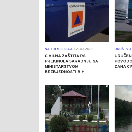
NA TRI MJESECA
21.03.2022.
DRUŠTVO
|
CIVILNA ZAŠTITA RS
URUČEN
PREKINULA SARADNJU SA
POVOD
MINISTARSTVOM
DANA CI
BEZBJEDNOSTI BIH
0