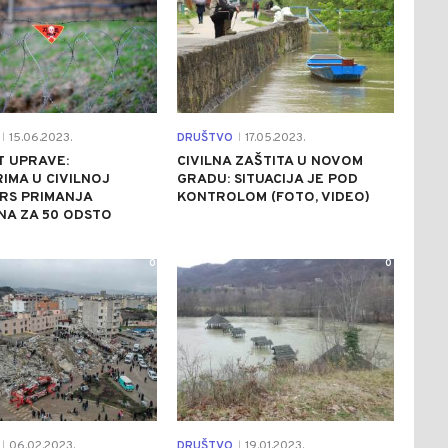
15.06.2023.
DRUŠTVO
17.05.2023.
|
|
T UPRAVE:
CIVILNA ZAŠTITA U NOVOM
IMA U CIVILNOJ
GRADU: SITUACIJA JE POD
 RS PRIMANJA
KONTROLOM (FOTO, VIDEO)
NA ZA 50 ODSTO
0
0
06.02.2023.
DRUŠTVO
19.01.2023.
|
|