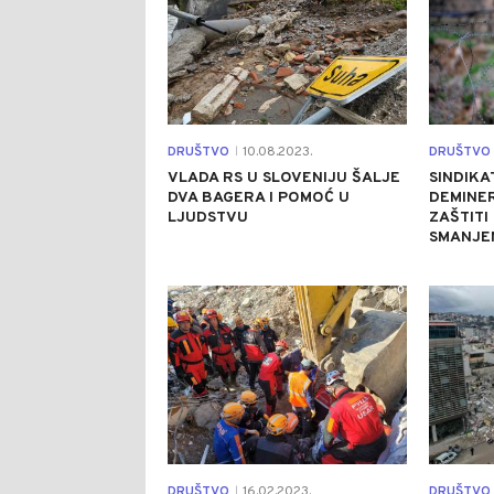
DRUŠTVO
10.08.2023.
DRUŠTVO
|
VLADA RS U SLOVENIJU ŠALJE
SINDIKA
DVA BAGERA I POMOĆ U
DEMINER
LJUDSTVU
ZAŠTITI
SMANJE
0
DRUŠTVO
16.02.2023.
DRUŠTVO
|