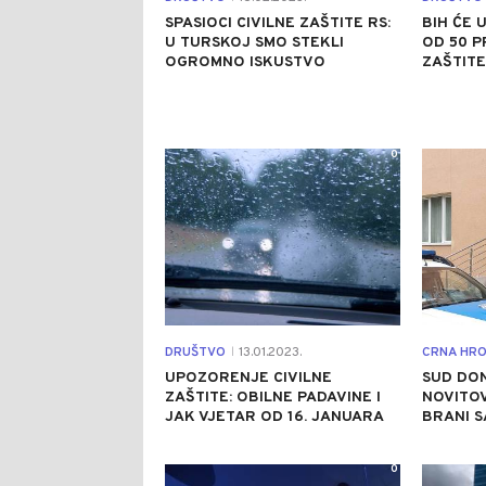
SPASIOCI CIVILNE ZAŠTITE RS:
BIH ĆE 
U TURSKOJ SMO STEKLI
OD 50 P
OGROMNO ISKUSTVO
ZAŠTITE
0
DRUŠTVO
13.01.2023.
CRNA HRO
|
UPOZORENJE CIVILNE
SUD DON
ZAŠTITE: OBILNE PADAVINE I
NOVITOV
JAK VJETAR OD 16. JANUARA
BRANI 
0