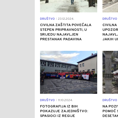
DRUŠTVO
23.12.2024.
DRUŠTVO
|
CIVILNA ZAŠTITA POVEĆALA
CIVILNA
STEPEN PRIPRAVNOSTI, U
UPOZOR
SRIJEDU NAJAVLJEN
NAJAVLJ
PRESTANAK PADAVINA
JAKIH U
0
DRUŠTVO
11.10.2024.
DRUŠTVO
|
FOTOGRAFIJA IZ BIH
NA POZ
POKAZUJE ZAJEDNIŠTVO:
POMOĆ 
SPASIOCI IZ REGIJE
DESETA