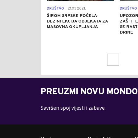
DRUŠTVO
21.03.2021.
DRUŠTVO
|
ŠIROM SRPSKE POČELA
UPOZOR
DEZINFEKCIJA OBJEKATA ZA
ZAŠTITE
MASOVNA OKUPLJANJA
SE RAST
DRINE
PREUZMI NOVU MONDO
Savršen spoj vijesti i zabave.