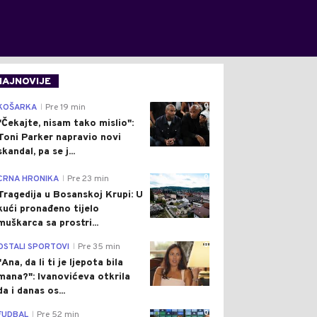
NAJNOVIJE
0
KOŠARKA
Pre 19 min
|
"Čekajte, nisam tako mislio":
Toni Parker napravio novi
skandal, pa se j...
0
CRNA HRONIKA
Pre 23 min
|
Tragedija u Bosanskoj Krupi: U
kući pronađeno tijelo
muškarca sa prostri...
0
OSTALI SPORTOVI
Pre 35 min
|
"Ana, da li ti je ljepota bila
mana?": Ivanovićeva otkrila
da i danas os...
0
FUDBAL
Pre 52 min
|