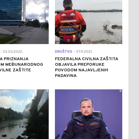
02.03.2022.
DRUŠTVO
07.11.2021.
|
|
A PRIZNANJA
FEDERALNA CIVILNA ZAŠTITA
OM MEĐUNARODNOG
OBJAVILA PREPORUKE
VILNE ZAŠTITE
POVODOM NAJAVLJENIH
PADAVINA
0
0