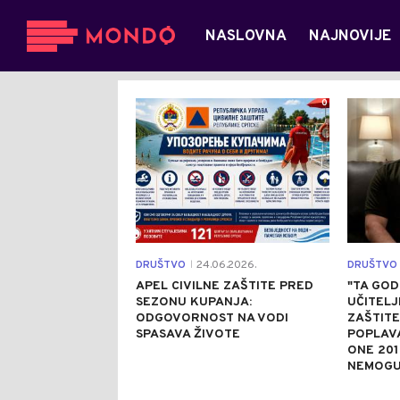
NASLOVNA
NAJNOVIJE
0
DRUŠTVO
24.06.2026.
DRUŠTVO
|
APEL CIVILNE ZAŠTITE PRED
"TA GOD
SEZONU KUPANJA:
UČITELJI
ODGOVORNOST NA VODI
ZAŠTITE
SPASAVA ŽIVOTE
POPLAV
ONE 20
NEMOG