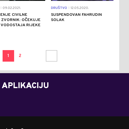
09.02.2021.
DRUŠTVO
12.05.2020.
|
|
ENJE CIVILNE
SUSPENDOVAN FAHRUDIN
 ZVORNIK: OČEKUJE
SOLAK
 VODOSTAJA RIJEKE
1
2
 APLIKACIJU