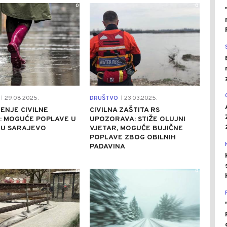
0
0
29.08.2025.
DRUŠTVO
23.03.2025.
|
|
ENJE CIVILNE
CIVILNA ZAŠTITA RS
: MOGUĆE POPLAVE U
UPOZORAVA: STIŽE OLUJNI
U SARAJEVO
VJETAR, MOGUĆE BUJIČNE
POPLAVE ZBOG OBILNIH
PADAVINA
0
0