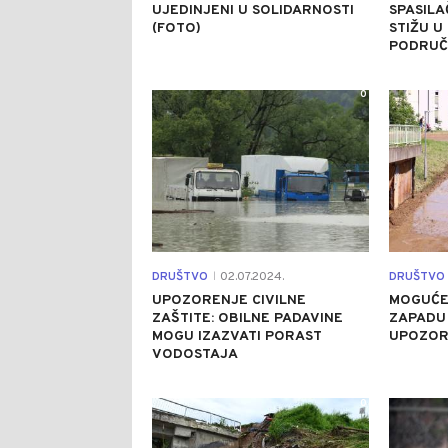
UJEDINJENI U SOLIDARNOSTI
SPASILA
(FOTO)
STIŽU 
PODRUČ
0
DRUŠTVO
02.07.2024.
DRUŠTVO
|
UPOZORENJE CIVILNE
MOGUĆE 
ZAŠTITE: OBILNE PADAVINE
ZAPADU 
MOGU IZAZVATI PORAST
UPOZOR
VODOSTAJA
0