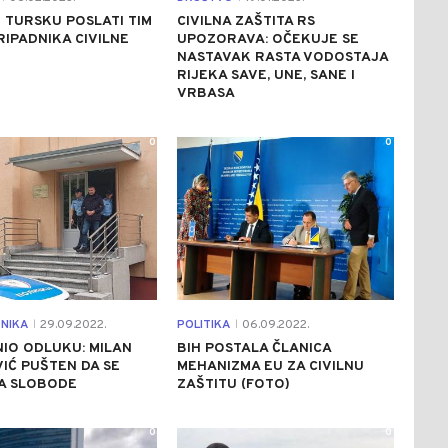
U TURSKU POSLATI TIM
CIVILNA ZAŠTITA RS
RIPADNIKA CIVILNE
UPOZORAVA: OČEKUJE SE
NASTAVAK RASTA VODOSTAJA
RIJEKA SAVE, UNE, SANE I
VRBASA
0
0
NIKA
29.09.2022.
POLITIKA
06.09.2022.
|
|
IO ODLUKU: MILAN
BIH POSTALA ČLANICA
IĆ PUŠTEN DA SE
MEHANIZMA EU ZA CIVILNU
SA SLOBODE
ZAŠTITU (FOTO)
0
0