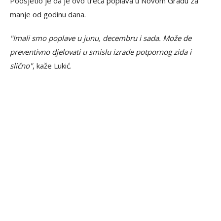
Podsjetio je da je ovo treća poplava u Novom Gradu za
manje od godinu dana.
"Imali smo poplave u junu, decembru i sada. Može de
preventivno djelovati u smislu izrade potpornog zida i
slično"
, kaže Lukić.