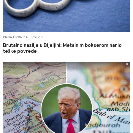
Pre 2 h
CRNA HRONIKA
|
Brutalno nasilje u Bijeljini: Metalnim bokserom nanio
teške povrede
0