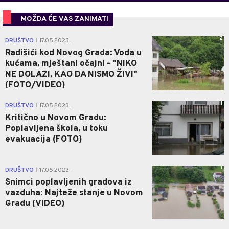
MOŽDA ĆE VAS ZANIMATI
2
DRUŠTVO
17.05.2023.
|
Radišići kod Novog Grada: Voda u
kućama, mještani očajni - "NIKO
NE DOLAZI, KAO DA NISMO ŽIVI"
(FOTO/VIDEO)
1
DRUŠTVO
17.05.2023.
|
Kritično u Novom Gradu:
Poplavljena škola, u toku
evakuacija (FOTO)
1
DRUŠTVO
17.05.2023.
|
Snimci poplavljenih gradova iz
vazduha: Najteže stanje u Novom
Gradu (VIDEO)