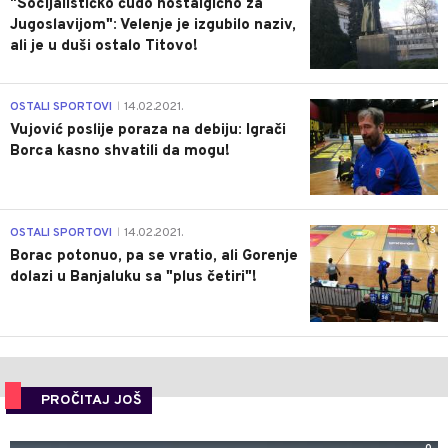
"Socijalističko čudo nostalgično za
Jugoslavijom": Velenje je izgubilo naziv,
ali je u duši ostalo Titovo!
1
OSTALI SPORTOVI
14.02.2021.
|
Vujović poslije poraza na debiju: Igrači
Borca kasno shvatili da mogu!
3
OSTALI SPORTOVI
14.02.2021.
|
Borac potonuo, pa se vratio, ali Gorenje
dolazi u Banjaluku sa "plus četiri"!
PROČITAJ JOŠ