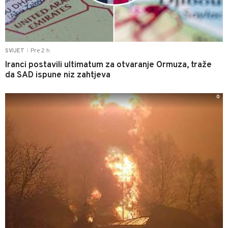
Pre 2 h
SVIJET
|
Iranci postavili ultimatum za otvaranje Ormuza, traže
da SAD ispune niz zahtjeva
0