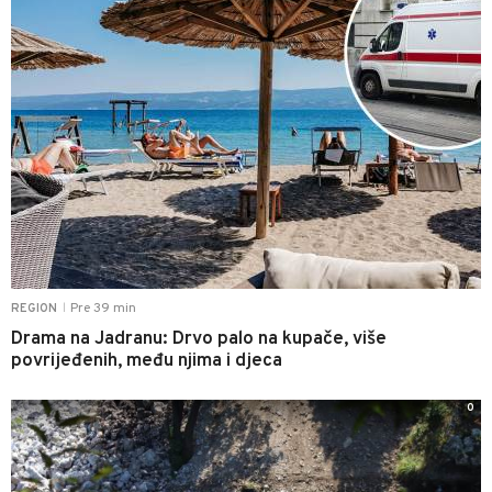
Pre 39 min
REGION
|
Drama na Jadranu: Drvo palo na kupače, više
povrijeđenih, među njima i djeca
0