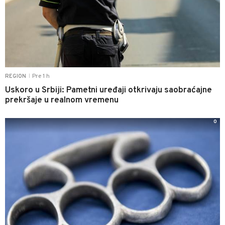
Pre 1 h
REGION
|
Uskoro u Srbiji: Pametni uređaji otkrivaju saobraćajne
prekršaje u realnom vremenu
0