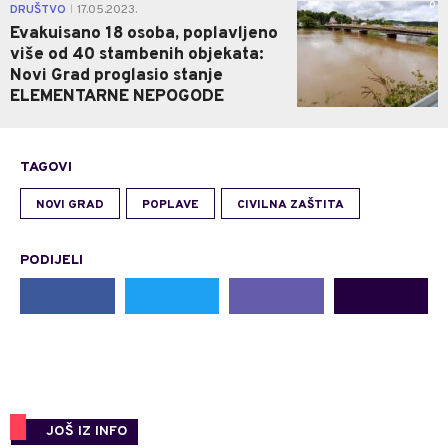
0
DRUŠTVO
17.05.2023.
|
Evakuisano 18 osoba, poplavljeno
više od 40 stambenih objekata:
Novi Grad proglasio stanje
ELEMENTARNE NEPOGODE
TAGOVI
NOVI GRAD
POPLAVE
CIVILNA ZAŠTITA
PODIJELI
JOŠ IZ INFO