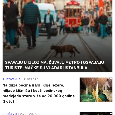
SPAVAJU U IZLOZIMA, ČUVAJU METRO I OSVAJAJU
TURISTE: MAČKE SU VLADARI ISTANBULA
0
PUTOVANJA
21.07.2026.
|
Najduža pećina u BiH krije jezero,
hiljade šišmiša i kosti pećinskog
medvjeda stare više od 20.000 godina
(Foto)
0
DRUŠTVO
28.06.2026.
|