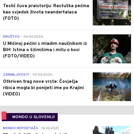
Teslić čuva praistoriju: Rastuška pećina
kao svjedok života neandertalaca
(FOTO)
0
DRUŠTVO
06.06.2026.
|
U Mićinoj pećini s mladim naučnikom iz
BiH: Istina o šišmišima i mitu o kosi
(FOTO/VIDEO)
0
ZANIMLJIVOSTI
05.06.2026.
|
Otkriven trag nove vrste: Čovječja
ribica mogla bi ponijeti ime po Krajini
(VIDEO)
MONDO U SLOVENIJI
4
MONDO REPORTAŽA
16.02.2021.
|