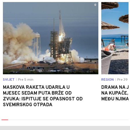
0
SVIJET
Pre 5 min
REGION
Pre 39 
|
|
MASKOVA RAKETA UDARILA U
DRAMA NA J
MJESEC SEDAM PUTA BRŽE OD
NA KUPAČE, 
ZVUKA: ISPITUJE SE OPASNOST OD
MEĐU NJIMA 
SVEMIRSKOG OTPADA