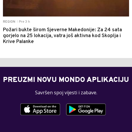
Pre 3 h
REGION
|
Požari bukte širom Sjeverne Makedonije: Za 24 sata
gorjelo na 25 lokacija, vatra još aktivna kod Skoplja i
Krive Palanke
PREUZMI NOVU MONDO APLIKACIJU
Savršen spoj vijesti i zabave.