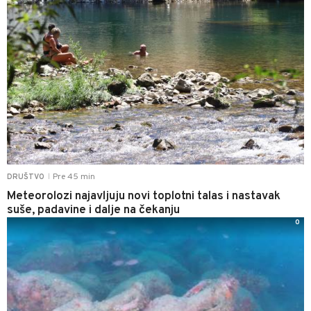
Pre 45 min
DRUŠTVO
|
Meteorolozi najavljuju novi toplotni talas i nastavak
suše, padavine i dalje na čekanju
0