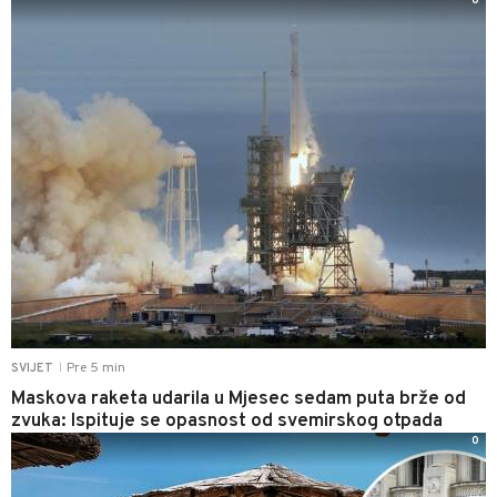
0
Pre 5 min
SVIJET
|
Maskova raketa udarila u Mjesec sedam puta brže od
zvuka: Ispituje se opasnost od svemirskog otpada
0