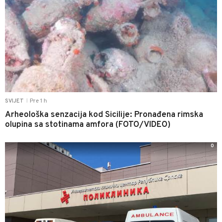
Pre 1 h
SVIJET
|
Arheološka senzacija kod Sicilije: Pronađena rimska
olupina sa stotinama amfora (FOTO/VIDEO)
0