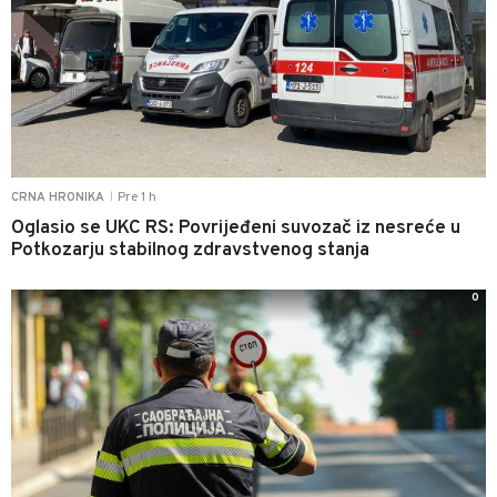
Pre 1 h
CRNA HRONIKA
|
Oglasio se UKC RS: Povrijeđeni suvozač iz nesreće u
Potkozarju stabilnog zdravstvenog stanja
0