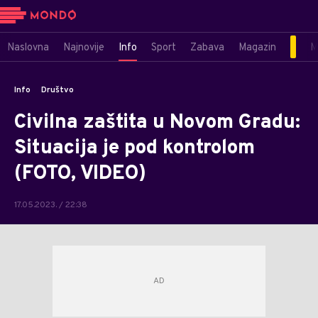
Naslovna
Najnovije
Info
Sport
Zabava
Magazin
M
Info
Društvo
Civilna zaštita u Novom Gradu:
Situacija je pod kontrolom
(FOTO, VIDEO)
17.05.2023. / 22:38