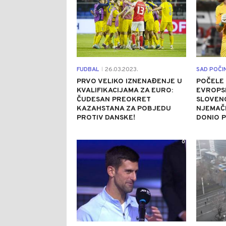
FUDBAL
26.03.2023.
SAD POČIN
|
PRVO VELIKO IZNENAĐENJE U
POČELE 
KVALIFIKACIJAMA ZA EURO:
EVROPS
ČUDESAN PREOKRET
SLOVENC
KAZAHSTANA ZA POBJEDU
NJEMAČK
PROTIV DANSKE!
DONIO 
0