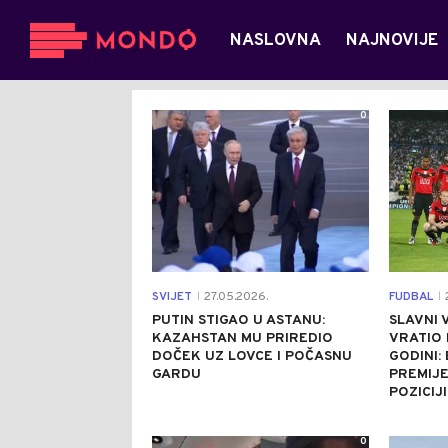
NASLOVNA
NAJNOVIJE
0
SVIJET
27.05.2026.
FUDBAL
2
|
|
PUTIN STIGAO U ASTANU:
SLAVNI 
KAZAHSTAN MU PRIREDIO
VRATIO 
DOČEK UZ LOVCE I POČASNU
GODINI:
GARDU
PREMIJE
POZICIJI
0