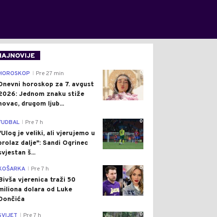
NAJNOVIJE
0
HOROSKOP
Pre 27 min
|
Dnevni horoskop za 7. avgust
2026: Jednom znaku stiže
novac, drugom ljub...
0
FUDBAL
Pre 7 h
|
"Ulog je veliki, ali vjerujemo u
prolaz dalje": Sandi Ogrinec
svjestan š...
0
KOŠARKA
Pre 7 h
|
Bivša vjerenica traži 50
miliona dolara od Luke
Dončića
0
SVIJET
Pre 7 h
|