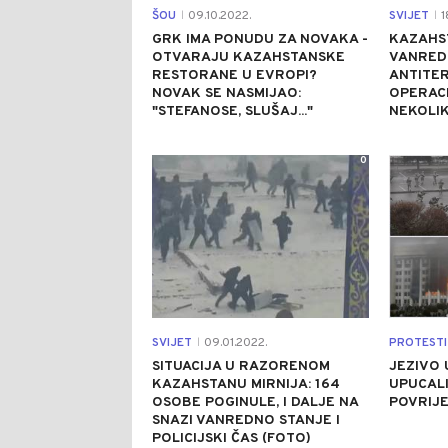
ŠOU
09.10.2022.
SVIJET
1
|
|
GRK IMA PONUDU ZA NOVAKA -
KAZAHS
OTVARAJU KAZAHSTANSKE
VANRED
RESTORANE U EVROPI?
ANTITER
NOVAK SE NASMIJAO:
OPERACI
"STEFANOSE, SLUŠAJ..."
NEKOLIK
0
SVIJET
09.01.2022.
|
SITUACIJA U RAZORENOM
JEZIVO 
KAZAHSTANU MIRNIJA: 164
UPUCALI 
OSOBE POGINULE, I DALJE NA
POVRIJE
SNAZI VANREDNO STANJE I
POLICIJSKI ČAS (FOTO)