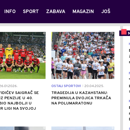
INFO
SPORT
ZABAVA
MAGAZIN
JOŠ
0
0
6.01.2026.
OSTALI SPORTOVI
20.04.2025.
|
VIDIĆEV SAIGRAČ SE
TRAGEDIJA U KAZAHSTANU:
IZ PENZIJE U 40.
PREMINULA DVOJICA TRKAČA
 BIO NAJBOLJI U
NA POLUMARATONU
R LIGI NA SVOJOJ
0
0