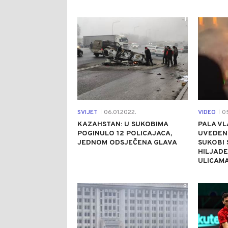
1
SVIJET
06.01.2022.
VIDEO
05
|
|
KAZAHSTAN: U SUKOBIMA
PALA VL
POGINULO 12 POLICAJACA,
UVEDEN
JEDNOM ODSJEČENA GLAVA
SUKOBI 
HILJAD
ULICAM
0