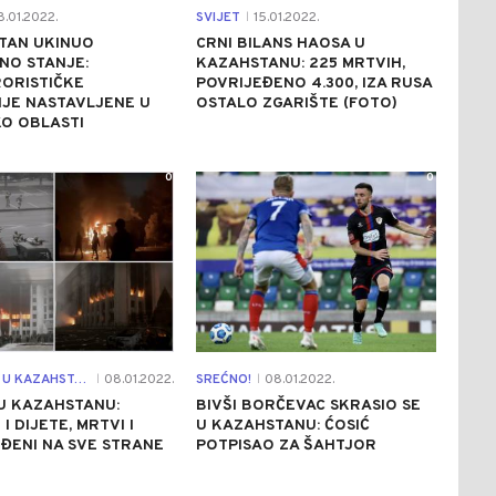
8.01.2022.
SVIJET
15.01.2022.
|
TAN UKINUO
CRNI BILANS HAOSA U
NO STANJE:
KAZAHSTANU: 225 MRTVIH,
ORISTIČKE
POVRIJEĐENO 4.300, IZA RUSA
JE NASTAVLJENE U
OSTALO ZGARIŠTE (FOTO)
O OBLASTI
0
0
PROTESTI U KAZAHSTANU
08.01.2022.
SREĆNO!
08.01.2022.
|
|
U KAZAHSTANU:
BIVŠI BORČEVAC SKRASIO SE
I DIJETE, MRTVI I
U KAZAHSTANU: ĆOSIĆ
ĐENI NA SVE STRANE
POTPISAO ZA ŠAHTJOR