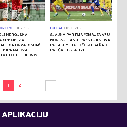
PORTOVI
01.12.2021.
FUDBAL
09.10.2021.
|
|
KL! HEROJSKA
SJAJNA PARTIJA "ZMAJEVA" U
 SRBIJE, ZA
NUR-SULTANU: PREVLJAK DVA
ALE SA HRVATSKOM!
PUTA U METU, DŽEKO GAĐAO
 EKIPA NA DVA
PREČKE I STATIVE!
DO TITULE DEJVIS
1
2
 APLIKACIJU