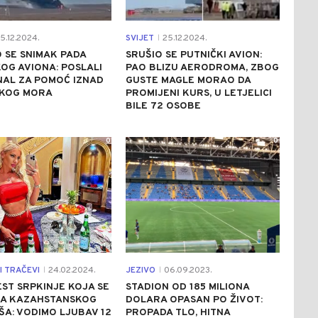
5.12.2024.
SVIJET
25.12.2024.
|
 SE SNIMAK PADA
SRUŠIO SE PUTNIČKI AVION:
OG AVIONA: POSLALI
PAO BLIZU AERODROMA, ZBOG
NAL ZA POMOĆ IZNAD
GUSTE MAGLE MORAO DA
SKOG MORA
PROMIJENI KURS, U LETJELICI
BILE 72 OSOBE
0
0
I TRAČEVI
24.02.2024.
JEZIVO
06.09.2023.
|
|
EST SRPKINJE KOJA SE
STADION OD 185 MILIONA
ZA KAZAHSTANSKOG
DOLARA OPASAN PO ŽIVOT:
A: VODIMO LJUBAV 12
PROPADA TLO, HITNA