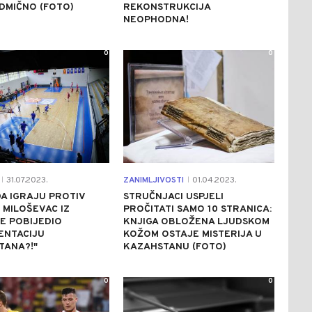
DMIČNO (FOTO)
REKONSTRUKCIJA
NEOPHODNA!
0
0
31.07.2023.
ZANIMLJIVOSTI
01.04.2023.
|
|
 DA IGRAJU PROTIV
STRUČNJACI USPJELI
 MILOŠEVAC IZ
PROČITATI SAMO 10 STRANICA:
E POBIJEDIO
KNJIGA OBLOŽENA LJUDSKOM
ENTACIJU
KOŽOM OSTAJE MISTERIJA U
TANA?!"
KAZAHSTANU (FOTO)
0
0