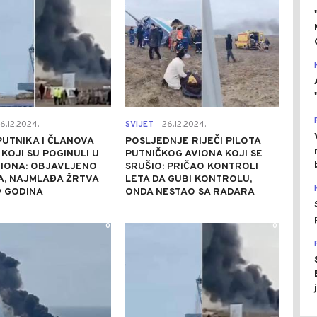
6.12.2024.
SVIJET
26.12.2024.
|
PUTNIKA I ČLANOVA
POSLJEDNJE RIJEČI PILOTA
KOJI SU POGINULI U
PUTNIČKOG AVIONA KOJI SE
VIONA: OBJAVLJENO
SRUŠIO: PRIČAO KONTROLI
A, NAJMLAĐA ŽRTVA
LETA DA GUBI KONTROLU,
9 GODINA
ONDA NESTAO SA RADARA
0
0