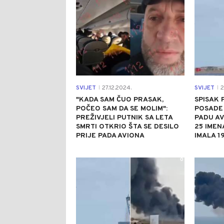
SVIJET
27.12.2024.
SVIJET
2
|
|
"KADA SAM ČUO PRASAK,
SPISAK 
POČEO SAM DA SE MOLIM":
POSADE 
PREŽIVJELI PUTNIK SA LETA
PADU A
SMRTI OTKRIO ŠTA SE DESILO
25 IMEN
PRIJE PADA AVIONA
IMALA 1
0