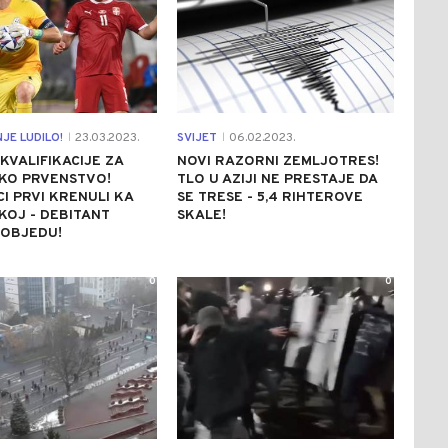
JE LUDILO!
23.03.2023.
SVIJET
06.02.2023.
|
|
KVALIFIKACIJE ZA
NOVI RAZORNI ZEMLJOTRES!
KO PRVENSTVO!
TLO U AZIJI NE PRESTAJE DA
I PRVI KRENULI KA
SE TRESE - 5,4 RIHTEROVE
OJ - DEBITANT
SKALE!
POBJEDU!
0
0