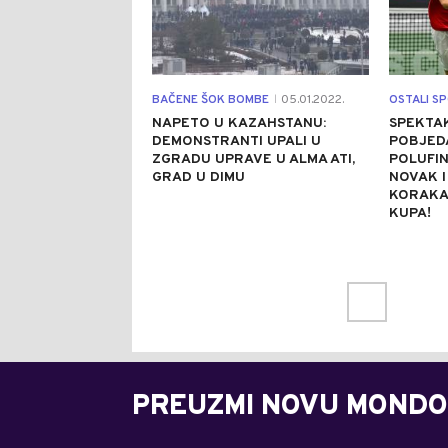
BAČENE ŠOK BOMBE
05.01.2022.
OSTALI S
|
NAPETO U KAZAHSTANU:
SPEKTA
DEMONSTRANTI UPALI U
POBJEDA
ZGRADU UPRAVE U ALMA ATI,
POLUFIN
GRAD U DIMU
NOVAK I
KORAKA 
KUPA!
PREUZMI NOVU MONDO