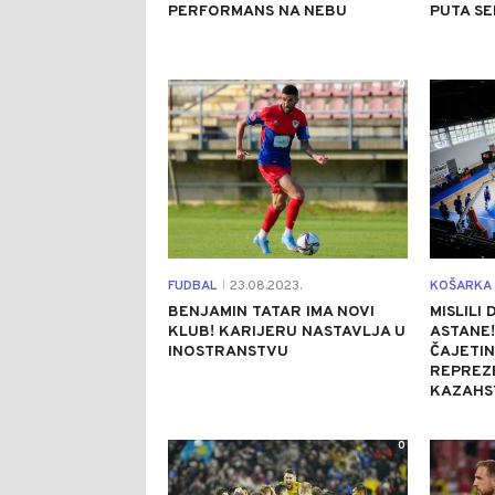
PERFORMANS NA NEBU
PUTA SE
0
FUDBAL
23.08.2023.
KOŠARKA
|
BENJAMIN TATAR IMA NOVI
MISLILI
KLUB! KARIJERU NASTAVLJA U
ASTANE!
INOSTRANSTVU
ČAJETIN
REPREZ
KAZAHS
0