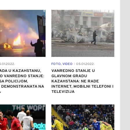
0
0
.01.2022.
FOTO, VIDEO
05.01.2022.
|
ADA U KAZAHSTANU,
VANREDNO STANJE U
O VANREDNO STANJE:
GLAVNOM GRADU
SA POLICIJOM,
KAZAHSTANA: NE RADE
E DEMONSTRANATA NA
INTERNET, MOBILNI TELEFONI I
A
TELEVIZIJA
0
0