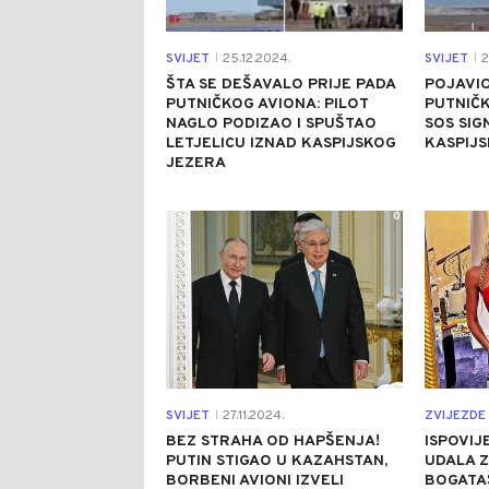
SVIJET
25.12.2024.
SVIJET
2
|
|
ŠTA SE DEŠAVALO PRIJE PADA
POJAVIO
PUTNIČKOG AVIONA: PILOT
PUTNIČK
NAGLO PODIZAO I SPUŠTAO
SOS SIG
LETJELICU IZNAD KASPIJSKOG
KASPIJ
JEZERA
0
SVIJET
27.11.2024.
ZVIJEZDE 
|
BEZ STRAHA OD HAPŠENJA!
ISPOVIJ
PUTIN STIGAO U KAZAHSTAN,
UDALA 
BORBENI AVIONI IZVELI
BOGATAŠ