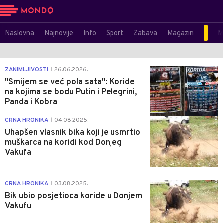
Naslovna
Najnovije
Info
Sport
Zabava
Magazin
M
0
ZANIMLJIVOSTI
26.06.2026.
|
"Smijem se već pola sata": Koride
na kojima se bodu Putin i Pelegrini,
Panda i Kobra
0
CRNA HRONIKA
04.08.2025.
|
Uhapšen vlasnik bika koji je usmrtio
muškarca na koridi kod Donjeg
Vakufa
0
CRNA HRONIKA
03.08.2025.
|
Bik ubio posjetioca koride u Donjem
Vakufu