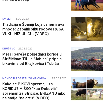
0
SVIJET
18.09.2023.
|
Tradicija u Španiji koja uznemirava
mnoge: Zapalili biku rogove PA GA
VUKLI NIZ ULICU! (VIDEO)
0
DRUŠTVO
27.08.2023.
|
Mesi i Gareša pobjednici koride u
Stričićima: Titula "Jablan" pripala
bikovima od Brajkovića i Tubića
1
MONDO U POSJETI "ŠAMPIONIMA" KORIDE
25.08.2023.
|
Kako se BIKOVI spremaju za
KORIDU? MIŠKO "kao Đoković",
spreman za Stričiće, BRIZANU niko
ne smije "na crtu" (VIDEO)