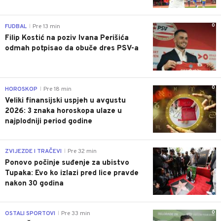
0
FUDBAL
Pre 13 min
|
Filip Kostić na poziv Ivana Perišića
odmah potpisao da obuče dres PSV-a
0
HOROSKOP
Pre 18 min
|
Veliki finansijski uspjeh u avgustu
2026: 3 znaka horoskopa ulaze u
najplodniji period godine
0
ZVIJEZDE I TRAČEVI
Pre 32 min
|
Ponovo počinje suđenje za ubistvo
Tupaka: Evo ko izlazi pred lice pravde
nakon 30 godina
0
OSTALI SPORTOVI
Pre 33 min
|