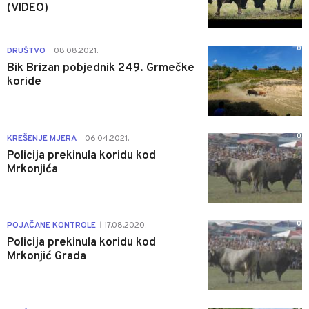
(VIDEO)
0
DRUŠTVO
08.08.2021.
|
Bik Brizan pobjednik 249. Grmečke
koride
0
KREŠENJE MJERA
06.04.2021.
|
Policija prekinula koridu kod
Mrkonjića
0
POJAČANE KONTROLE
17.08.2020.
|
Policija prekinula koridu kod
Mrkonjić Grada