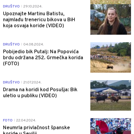
0
DRUŠTVO
29.10.2024.
|
Upoznajte Martinu Batistu,
najmlađu trenericu bikova u BiH
koja osvaja koride (VIDEO)
0
DRUŠTVO
04.08.2024.
|
Pobijedio bik Putalj: Na Popovića
brdu održana 252. Grmečka korida
(FOTO)
0
DRUŠTVO
21.07.2024.
|
Drama na koridi kod Posušja: Bik
uletio u publiku (VIDEO)
0
FOTO
22.04.2024.
|
Neumrla privlačnost španske
koride u Sevilji