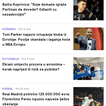
Balša Koprivica: "Koje domaće igrače
Partizan da dovede? Odlazili su
nezadovoljni"
0
KOŠARKA
Pre 5 min
|
Toni Parker najavio istupanje kluba iz
Evrolige: Poslije skandala i laganja hoće
u NBA Evropu
0
PUTOVANJA
Pre 11 min
|
Ekrani umjesto prozora u avionima –
korak naprijed ili rizik za putnike?
0
FUDBAL
Pre 12 min
|
Real Madrid potrošio 125.000.000 evra:
Florentino Perez ispunio najveće ljetno
obećanje