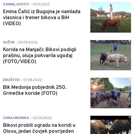
0
ZANIMLJIVOSTI
03.11.2022.
|
Emina Ćatić iz Bugojna je namlađa
vlasnica i trener bikova u BiH
(VIDEO)
0
GUŽVA
28.08.2022.
|
Korida na Manjači: Bikovi podigli
prašinu, oluja pokvarila ugođaj
(FOTO/VIDEO)
0
DRUŠTVO
07.08.2022.
|
Bik Medonja pobjednik 250.
Grmečke koride (FOTO)
0
CRNA HRONIKA
02.08.2022.
|
Bikovi probili ogradu na koridi u
Olovu, jedan čovjek povrijeđen