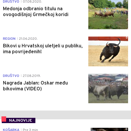
0
DRUŠTVO
07.08.2020.
|
Medonja odbranio titulu na
ovogodišnjoj Grmečkoj koridi
0
REGION
21.06.2020.
|
Bikovi u Hrvatskoj uletjeli u publiku,
ima povrijeđenih!
0
DRUŠTVO
27.08.2019.
|
Nagrada Jablan: Oskar među
bikovima (VIDEO)
NAJNOVIJE
0
KOŠARKA
Pre 3 min
|