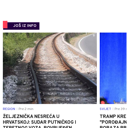
JOŠ IZ INFO
0
REGION
Pre 2 min
SVIJET
Pre 39 m
|
|
ŽELJEZNIČKA NESREĆA U
TRAMP KRE
HRVATSKOJ: SUDAR PUTNIČKOG I
"POROĐAJNI