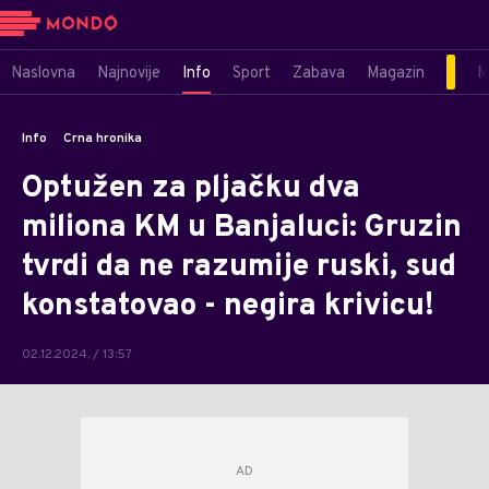
Naslovna
Najnovije
Info
Sport
Zabava
Magazin
M
Info
Crna hronika
Optužen za pljačku dva
miliona KM u Banjaluci: Gruzin
tvrdi da ne razumije ruski, sud
konstatovao - negira krivicu!
02.12.2024. / 13:57