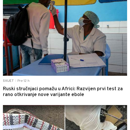
Pre 12 h
SVIJET
|
Ruski stručnjaci pomažu u Africi: Razvijen prvi test za
rano otkrivanje nove varijante ebole
0