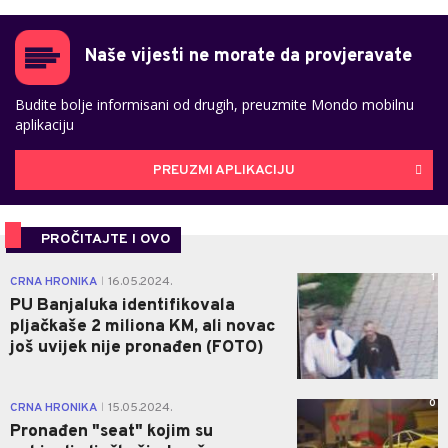
Naše vijesti ne morate da provjeravate
Budite bolje informisani od drugih, preuzmite Mondo mobilnu
aplikaciju
PREUZMI APLIKACIJU
PROČITAJTE I OVO
1
CRNA HRONIKA
16.05.2024.
|
PU Banjaluka identifikovala
pljačkaše 2 miliona KM, ali novac
još uvijek nije pronađen (FOTO)
0
CRNA HRONIKA
15.05.2024.
|
Pronađen "seat" kojim su