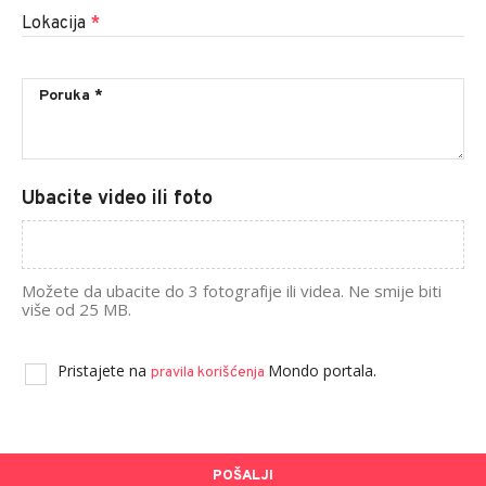
Lokacija
*
Ubacite video ili foto
Možete da ubacite do 3 fotografije ili videa. Ne smije biti
više od 25 MB.
Pristajete na
Mondo portala.
pravila korišćenja
POŠALJI