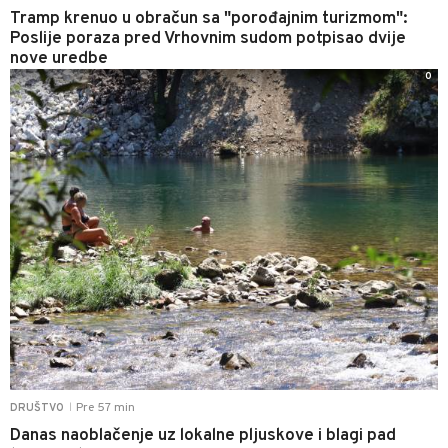
Tramp krenuo u obračun sa "porođajnim turizmom":
Poslije poraza pred Vrhovnim sudom potpisao dvije
nove uredbe
0
Pre 57 min
DRUŠTVO
|
Danas naoblačenje uz lokalne pljuskove i blagi pad