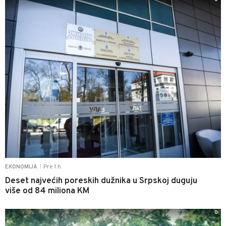
Pre 1 h
EKONOMIJA
|
Deset najvećih poreskih dužnika u Srpskoj duguju
više od 84 miliona KM
0