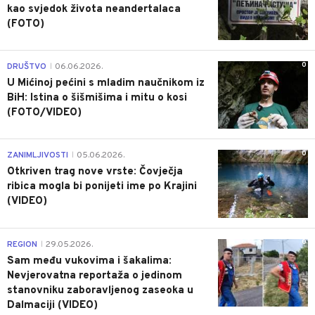
kao svjedok života neandertalaca
(FOTO)
0
DRUŠTVO
06.06.2026.
|
U Mićinoj pećini s mladim naučnikom iz
BiH: Istina o šišmišima i mitu o kosi
(FOTO/VIDEO)
0
ZANIMLJIVOSTI
05.06.2026.
|
Otkriven trag nove vrste: Čovječja
ribica mogla bi ponijeti ime po Krajini
(VIDEO)
0
REGION
29.05.2026.
|
Sam među vukovima i šakalima:
Nevjerovatna reportaža o jedinom
stanovniku zaboravljenog zaseoka u
Dalmaciji (VIDEO)