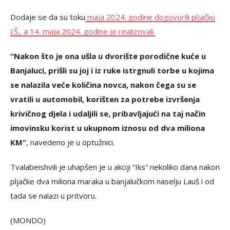
Dodaje se da su toku
maja 2024. godine dogovorili pljačku
J.Š., a 14. maja 2024. godine je realizovali.
“Nakon što je ona ušla u dvorište porodične kuće u
Banjaluci, prišli su joj i iz ruke istrgnuli torbe u kojima
se nalazila veće količina novca, nakon čega su se
vratili u automobil, korišten za potrebe izvršenja
krivičnog djela i udaljili se, pribavljajući na taj način
imovinsku korist u ukupnom iznosu od dva miliona
KM”
, navedeno je u optužnici.
Tvalabeishvili je uhapšen je u akciji ”Iks” nekoliko dana nakon
pljačke dva miliona maraka u banjalučkom naselju Lauš i od
tada se nalazi u pritvoru.
(MONDO)