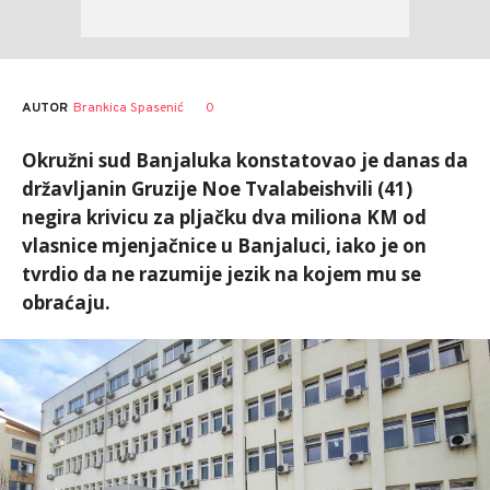
AUTOR
Brankica Spasenić
0
Okružni sud Banjaluka konstatovao je danas da
državljanin Gruzije Noe Tvalabeishvili (41)
negira krivicu za pljačku dva miliona KM od
vlasnice mjenjačnice u Banjaluci, iako je on
tvrdio da ne razumije jezik na kojem mu se
obraćaju.