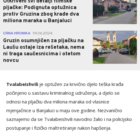
Otkriveni svi detalji filmske
pljačke: Podignuta optužnica
protiv Gruzina zbog krađe dva
miliona maraka u Banjaluci
0
CRNA HRONIKA
19.06.2024.
|
Gruzin osumnjičen za pljačku na
Laušu ostaje iza rešetaka, nema
ni traga saučesnicima i otetom
novcu
Tvalabeishvili
je optužen za krivično djelo teška krađa
počinjeno u sastavu kriminalnog udruženja, a djelo se
odnosi na pljačku dva miliona maraka od vlasnice
mjenjačnice u Banjaluci u maju ove godine. Nezvanično
saznajemo da se Tvalabeishvili navodno žalio i na policijsko
postupanje i fizičko maltretiranje nakon hapšenja.