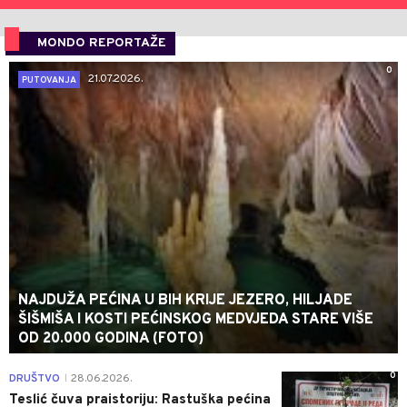
MONDO REPORTAŽE
0
21.07.2026.
PUTOVANJA
NAJDUŽA PEĆINA U BIH KRIJE JEZERO, HILJADE
ŠIŠMIŠA I KOSTI PEĆINSKOG MEDVJEDA STARE VIŠE
OD 20.000 GODINA (FOTO)
0
DRUŠTVO
28.06.2026.
|
Teslić čuva praistoriju: Rastuška pećina