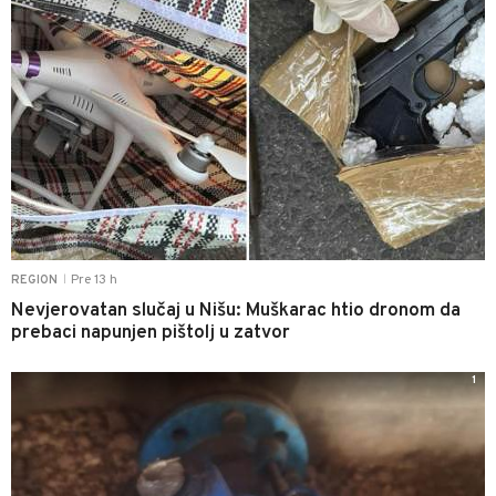
Pre 13 h
REGION
|
Nevjerovatan slučaj u Nišu: Muškarac htio dronom da
prebaci napunjen pištolj u zatvor
1