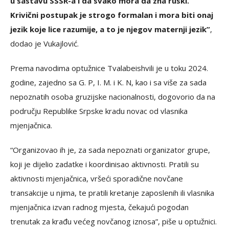
u sastavu SSSR-a i da svako mora da zna ruski.
Krivični postupak je strogo formalan i mora biti onaj
jezik koje lice razumije, a to je njegov maternji jezik”
,
dodao je Vukajlović.
Prema navodima optužnice Tvalabeishvili je u toku 2024.
godine, zajedno sa G. P, I. M. i K. N, kao i sa više za sada
nepoznatih osoba gruzijske nacionalnosti, dogovorio da na
području Republike Srpske kradu novac od vlasnika
mjenjačnica.
“Organizovao ih je, za sada nepoznati organizator grupe,
koji je dijelio zadatke i koordinisao aktivnosti. Pratili su
aktivnosti mjenjačnica, vršeći sporadične novčane
transakcije u njima, te pratili kretanje zaposlenih ili vlasnika
mjenjačnica izvan radnog mjesta, čekajući pogodan
trenutak za krađu većeg novčanog iznosa”, piše u optužnici.