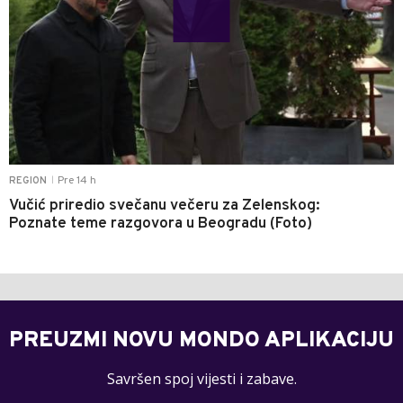
Pre 14 h
REGION
|
Vučić priredio svečanu večeru za Zelenskog:
Poznate teme razgovora u Beogradu (Foto)
PREUZMI NOVU MONDO APLIKACIJU
Savršen spoj vijesti i zabave.