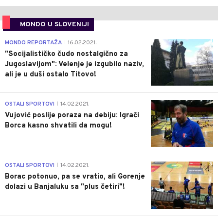
MONDO U SLOVENIJI
4
MONDO REPORTAŽA
16.02.2021.
|
"Socijalističko čudo nostalgično za
Jugoslavijom": Velenje je izgubilo naziv,
ali je u duši ostalo Titovo!
1
OSTALI SPORTOVI
14.02.2021.
|
Vujović poslije poraza na debiju: Igrači
Borca kasno shvatili da mogu!
3
OSTALI SPORTOVI
14.02.2021.
|
Borac potonuo, pa se vratio, ali Gorenje
dolazi u Banjaluku sa "plus četiri"!