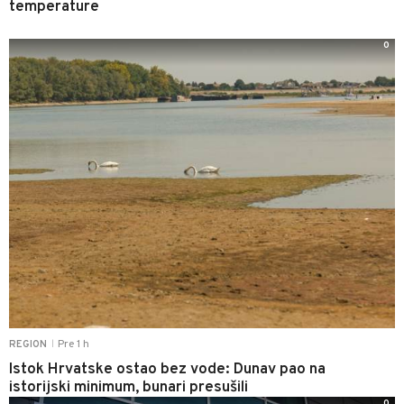
temperature
0
Pre 1 h
REGION
|
Istok Hrvatske ostao bez vode: Dunav pao na
istorijski minimum, bunari presušili
0