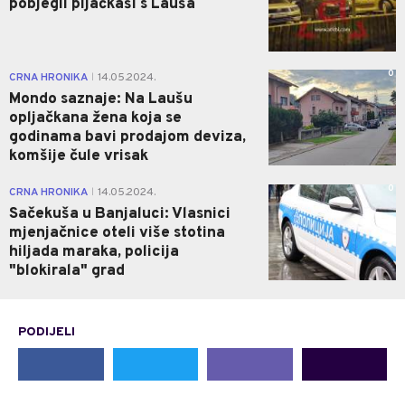
pobjegli pljačkaši s Lauša
0
CRNA HRONIKA
14.05.2024.
|
Mondo saznaje: Na Laušu
opljačkana žena koja se
godinama bavi prodajom deviza,
komšije čule vrisak
0
CRNA HRONIKA
14.05.2024.
|
Sačekuša u Banjaluci: Vlasnici
mjenjačnice oteli više stotina
hiljada maraka, policija
"blokirala" grad
PODIJELI