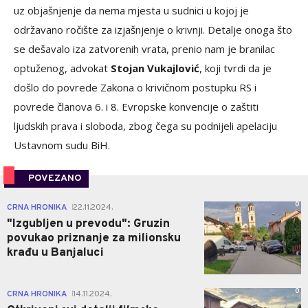
uz objašnjenje da nema mjesta u sudnici u kojoj je
održavano ročište za izjašnjenje o krivnji. Detalje onoga što
se dešavalo iza zatvorenih vrata, prenio nam je branilac
optuženog, advokat
Stojan Vukajlović
, koji tvrdi da je
došlo do povrede Zakona o krivičnom postupku RS i
povrede članova 6. i 8. Evropske konvencije o zaštiti
ljudskih prava i sloboda, zbog čega su podnijeli apelaciju
Ustavnom sudu BiH.
POVEZANO
0
CRNA HRONIKA
22.11.2024.
|
"Izgubljen u prevodu": Gruzin
povukao priznanje za milionsku
krađu u Banjaluci
0
CRNA HRONIKA
14.11.2024.
|