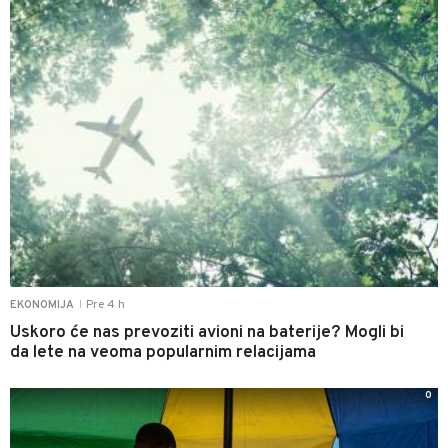
Pre 4 h
EKONOMIJA
|
Uskoro će nas prevoziti avioni na baterije? Mogli bi
da lete na veoma popularnim relacijama
0