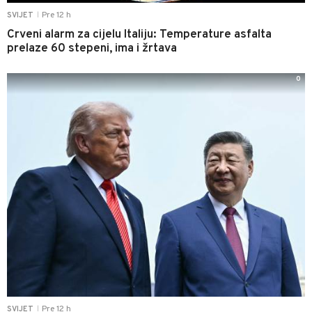
Pre 12 h
SVIJET
|
Crveni alarm za cijelu Italiju: Temperature asfalta
prelaze 60 stepeni, ima i žrtava
0
Pre 12 h
SVIJET
|