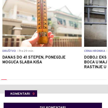
DRUŠTVO
Pre 29 min
CRNA HRONIKA
|
|
DANAS DO 41 STEPEN, PONEGDJE
DOBOJ: EKS
MOGUĆA SLABA KIŠA
BOCA U MAJE
RASTINJE U
KOMENTARI
0
SVI KOMENTARI