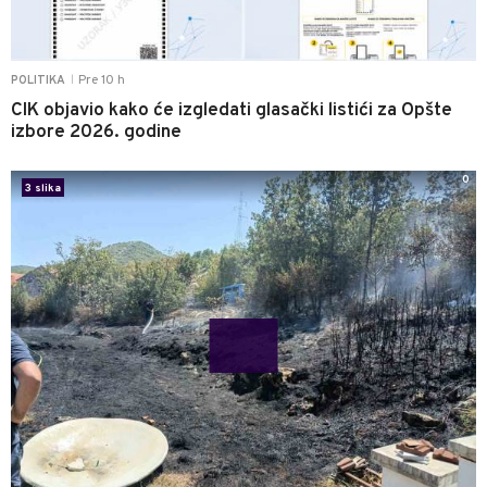
Pre 10 h
POLITIKA
|
CIK objavio kako će izgledati glasački listići za Opšte
izbore 2026. godine
0
3 slika