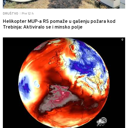
Pre 12 h
DRUŠTVO
|
Helikopter MUP-a RS pomaže u gašenju požara kod
Trebinja: Aktiviralo se i minsko polje
0