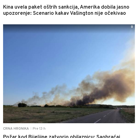
Kina uvela paket oštrih sankcija, Amerika dobila jasno
upozorenje: Scenario kakav Vašington nije očekivao
0
Pre 13 h
CRNA HRONIKA
|
Požar kod Bijeljine zatvorio obilaznicu: Saobraćaj