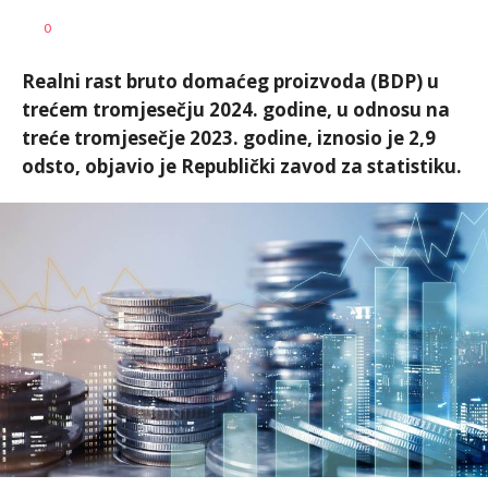
Željko
AUTOR
0
Svitlica
Realni rast bruto domaćeg proizvoda (BDP) u
trećem tromjesečju 2024. godine, u odnosu na
treće tromjesečje 2023. godine, iznosio je 2,9
odsto, objavio je Republički zavod za statistiku.