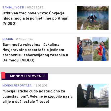
0
ZANIMLJIVOSTI
05.06.2026.
|
Otkriven trag nove vrste: Čovječja
ribica mogla bi ponijeti ime po Krajini
(VIDEO)
0
REGION
29.05.2026.
|
Sam među vukovima i šakalima:
Nevjerovatna reportaža o jedinom
stanovniku zaboravljenog zaseoka u
Dalmaciji (VIDEO)
MONDO U SLOVENIJI
4
MONDO REPORTAŽA
16.02.2021.
|
"Socijalističko čudo nostalgično za
Jugoslavijom": Velenje je izgubilo naziv,
ali je u duši ostalo Titovo!