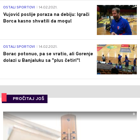
1
OSTALI SPORTOVI
14.02.2021.
|
Vujović poslije poraza na debiju: Igrači
Borca kasno shvatili da mogu!
3
OSTALI SPORTOVI
14.02.2021.
|
Borac potonuo, pa se vratio, ali Gorenje
dolazi u Banjaluku sa "plus četiri"!
PROČITAJ JOŠ
0