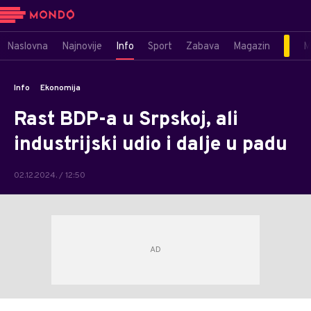
Naslovna
Najnovije
Info
Sport
Zabava
Magazin
M
Info
Ekonomija
Rast BDP-a u Srpskoj, ali
industrijski udio i dalje u padu
02.12.2024. / 12:50