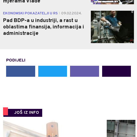
mjerama Vlade
0
EKONOMSKI POKAZATELJI U RS
09.02.2024.
|
Pad BDP-a u industriji, a rast u
oblastima finansija, informacija i
administracije
PODIJELI
JOŠ IZ INFO
0