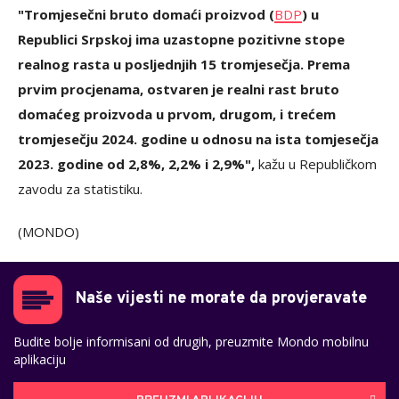
"Tromjesečni bruto domaći proizvod (
BDP
) u
Republici Srpskoj ima uzastopne pozitivne stope
realnog rasta u posljednjih 15 tromjesečja. Prema
prvim procjenama, ostvaren je realni rast bruto
domaćeg proizvoda u prvom, drugom, i trećem
tromjesečju 2024. godine u odnosu na ista tomjesečja
2023. godine od 2,8%, 2,2% i 2,9%",
kažu u Republičkom
zavodu za statistiku.
(MONDO)
Naše vijesti ne morate da provjeravate
Budite bolje informisani od drugih, preuzmite Mondo mobilnu
aplikaciju