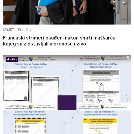
Pre 10 h
SVIJET
|
Francuski strimeri osuđeni nakon smrti muškarca
kojeg su zlostavljali u prenosu uživo
0
4 slika