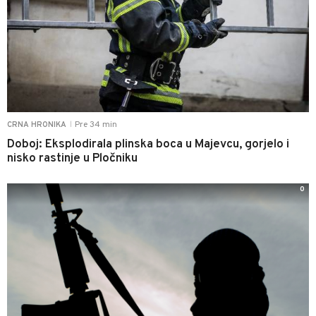
Pre 34 min
CRNA HRONIKA
|
Doboj: Eksplodirala plinska boca u Majevcu, gorjelo i
nisko rastinje u Pločniku
0