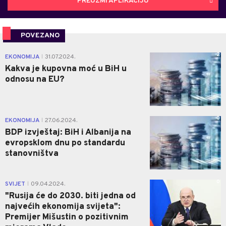
PREUZMI APLIKACIJU
POVEZANO
2
EKONOMIJA
31.07.2024.
|
Kakva je kupovna moć u BiH u
odnosu na EU?
0
EKONOMIJA
27.06.2024.
|
BDP izvještaj: BiH i Albanija na
evropsklom dnu po standardu
stanovništva
0
SVIJET
09.04.2024.
|
"Rusija će do 2030. biti jedna od
najvećih ekonomija svijeta":
Premijer Mišustin o pozitivnim