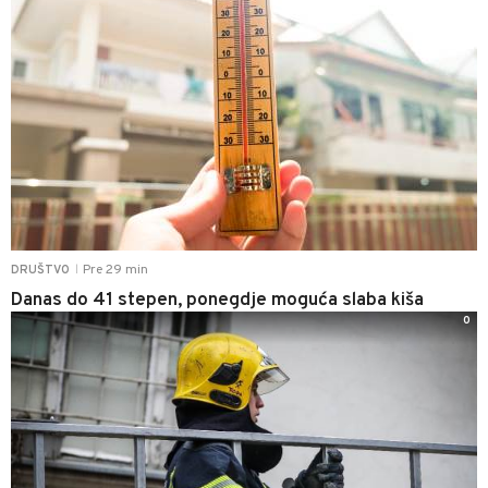
Pre 29 min
DRUŠTVO
|
Danas do 41 stepen, ponegdje moguća slaba kiša
0