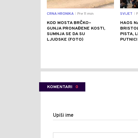
CRNA HRONIKA
Pre 11 min
SVIJET
P
|
|
KOD MOSTA BRČKO–
HAOS N
GUNJA PRONAĐENE KOSTI,
BRISTO
SUMNJA SE DA SU
PISTA, 
LJUDSKE (FOTO)
PUTNICI
KOMENTARI
0
Upiši ime