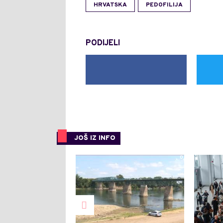
HRVATSKA
PEDOFILIJA
PODIJELI
JOŠ IZ INFO
0