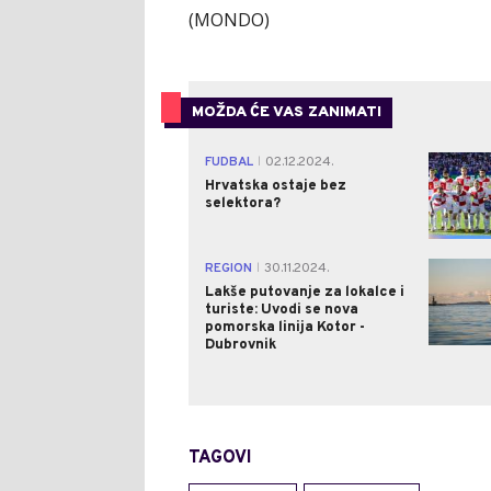
(MONDO)
MOŽDA ĆE VAS ZANIMATI
FUDBAL
02.12.2024.
|
Hrvatska ostaje bez
selektora?
REGION
30.11.2024.
|
Lakše putovanje za lokalce i
turiste: Uvodi se nova
pomorska linija Kotor -
Dubrovnik
TAGOVI