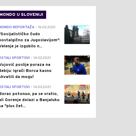
MONDO U SLOVENIJI
4
MONDO REPORTAŽA
16.02.2021.
|
"Socijalističko čudo
nostalgično za Jugoslavijom":
Velenje je izgubilo n...
1
OSTALI SPORTOVI
14.02.2021.
|
Vujović poslije poraza na
debiju: Igrači Borca kasno
shvatili da mogu!
3
OSTALI SPORTOVI
14.02.2021.
|
Borac potonuo, pa se vratio,
ali Gorenje dolazi u Banjaluku
sa "plus čet...