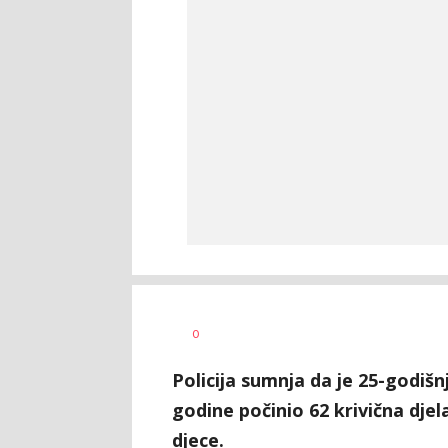
Uroš
AUTOR
0
Matejić
Policija sumnja da je 25-godišnj
godine počinio 62 krivična djel
djece.