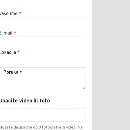
Vaše ime
*
E-mail
*
Lokacija
*
Ubacite video ili foto
Možete da ubacite do 3 fotografije ili videa. Ne