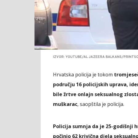
IZVOR: YOUTUBE/AL JAZEERA BALKANS/PRINTS
Hrvatska policija je tokom
tromjese
području 16 policijskih uprava, id
bile žrtve onlajn seksualnog zlost
muškarac
, saopštila je policija.
Policija sumnja da je 25-godišnji h
počinio 62 krivična djela seksualn