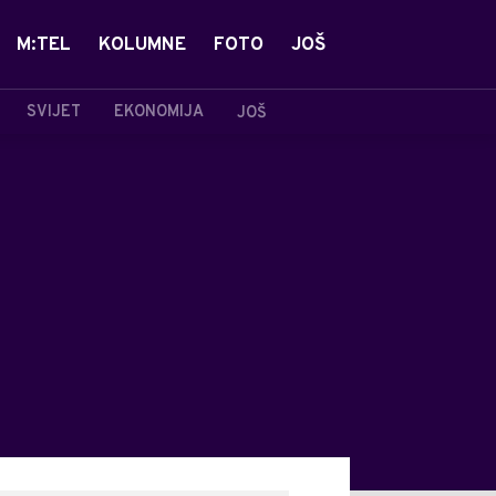
M:TEL
KOLUMNE
FOTO
JOŠ
SVIJET
EKONOMIJA
JOŠ