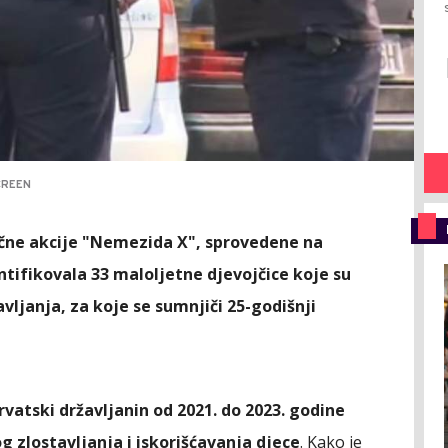
CREEN
čne akcije "Nemezida X", sprovedene na
entifikovala 33 maloljetne djevojčice koje su
avljanja, za koje se sumnjiči 25-godišnji
rvatski državljanin od 2021. do 2023. godine
og zlostavljanja i iskorišćavanja djece
. Kako je