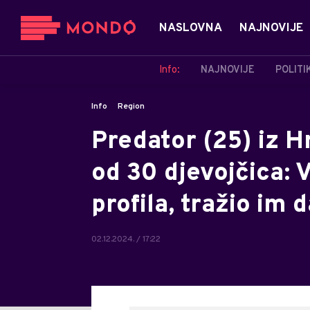
NASLOVNA
NAJNOVIJE
Info:
NAJNOVIJE
POLITI
Info
Region
Predator (25) iz H
od 30 djevojčica: 
profila, tražio im 
02.12.2024. / 17:22