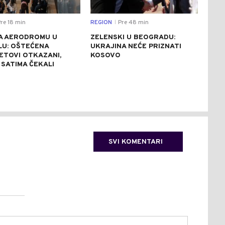
re 18 min
REGION
Pre 48 min
DRU
|
A AERODROMU U
ZELENSKI U BEOGRADU:
KON
LU: OŠTEĆENA
UKRAJINA NEĆE PRIZNATI
UGA
LETOVI OTKAZANI,
KOSOVO
TRE
 SATIMA ČEKALI
TER
SVI KOMENTARI