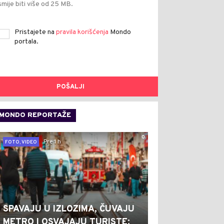
smije biti više od 25 MB.
Pristajete na
pravila korišćenja
Mondo
portala.
POŠALJI
MONDO REPORTAŽE
0
Pre 1 h
FOTO, VIDEO
SPAVAJU U IZLOZIMA, ČUVAJU
METRO I OSVAJAJU TURISTE: