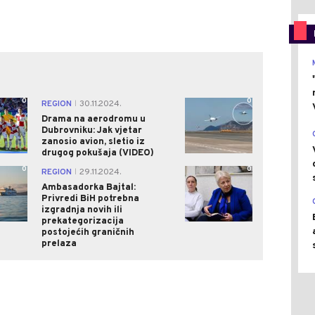
0
0
REGION
30.11.2024.
|
Drama na aerodromu u
Dubrovniku: Jak vjetar
zanosio avion, sletio iz
drugog pokušaja (VIDEO)
0
0
REGION
29.11.2024.
|
Ambasadorka Bajtal:
Privredi BiH potrebna
izgradnja novih ili
prekategorizacija
postojećih graničnih
prelaza