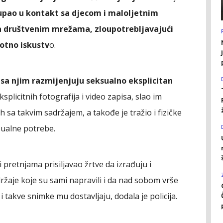
upao u kontakt sa djecom i maloljetnim
na društvenim mrežama, zloupotrebljavajući
votno iskustv
o.
 sa njim razmijenjuju seksualno eksplicitan
plicitnih fotografija i video zapisa, slao im
sa takvim sadržajem, a takođe je tražio i fizičke
sualne potrebe.
 pretnjama prisiljavao žrtve da izrađuju i
ržaje koje su sami napravili i da nad sobom vrše
 takve snimke mu dostavljaju, dodala je policija.