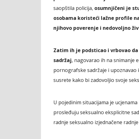
saopštila policija,
osumnjičeni je st
osobama koristeći lažne profile 
njihovo poverenje i nedovoljno ži
Zatim ih je podsticao i vrbovao da
sadržaj
, nagovarao ih na snimanje eks
pornografske sadržaje i upoznavao ih 
susrete kako bi zadovoljio svoje sek
U pojedinim situacijama je ucjenama i
prosleđuju seksualno eksplicitne sad
radnje seksualno izjednačene radnje i