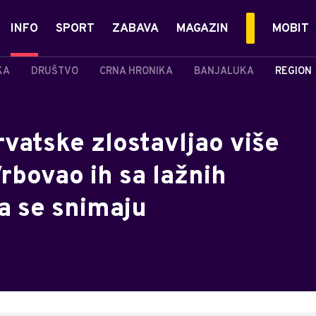
INFO
SPORT
ZABAVA
MAGAZIN
MOBIT
KA
DRUŠTVO
CRNA HRONIKA
BANJALUKA
REGION
rvatske zlostavljao više
Vrbovao ih sa lažnih
da se snimaju