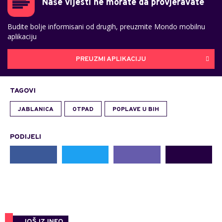
Naše vijesti ne morate da provjeravate
Budite bolje informisani od drugih, preuzmite Mondo mobilnu
aplikaciju
PREUZMI APLIKACIJU
TAGOVI
JABLANICA
OTPAD
POPLAVE U BIH
PODIJELI
JOŠ IZ INFO