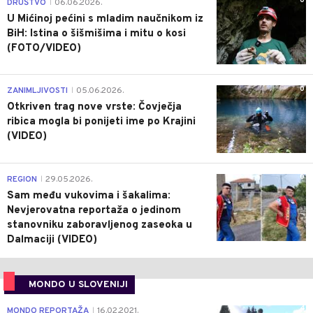
0
DRUŠTVO
06.06.2026.
|
U Mićinoj pećini s mladim naučnikom iz
BiH: Istina o šišmišima i mitu o kosi
(FOTO/VIDEO)
0
ZANIMLJIVOSTI
05.06.2026.
|
Otkriven trag nove vrste: Čovječja
ribica mogla bi ponijeti ime po Krajini
(VIDEO)
0
REGION
29.05.2026.
|
Sam među vukovima i šakalima:
Nevjerovatna reportaža o jedinom
stanovniku zaboravljenog zaseoka u
Dalmaciji (VIDEO)
MONDO U SLOVENIJI
4
MONDO REPORTAŽA
16.02.2021.
|