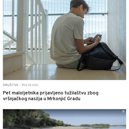
Pre 14 min
DRUŠTVO
|
Pet maloljetnika prijavljeno tužilaštvu zbog
vršnjačkog nasilja u Mrkonjić Gradu
0