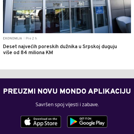
Pre 2 h
EKONOMIJA
|
Deset najvećih poreskih dužnika u Srpskoj duguju
više od 84 miliona KM
PREUZMI NOVU MONDO APLIKACIJU
Savršen spoj vijesti i zabave.