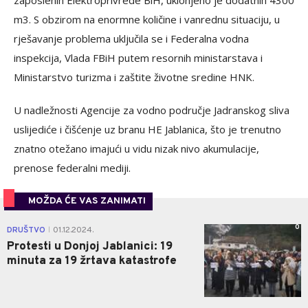
zaposlenih Elektroprivrede BiH, uklonjeno je dodatnih 4300
m3. S obzirom na enormne količine i vanrednu situaciju, u
rješavanje problema uključila se i Federalna vodna
inspekcija, Vlada FBiH putem resornih ministarstava i
Ministarstvo turizma i zaštite životne sredine HNK.
U nadležnosti Agencije za vodno područje Jadranskog sliva
uslijediće i čišćenje uz branu HE Jablanica, što je trenutno
znatno otežano imajući u vidu nizak nivo akumulacije,
prenose federalni mediji.
MOŽDA ĆE VAS ZANIMATI
0
DRUŠTVO
01.12.2024.
|
Protesti u Donjoj Jablanici: 19
minuta za 19 žrtava katastrofe