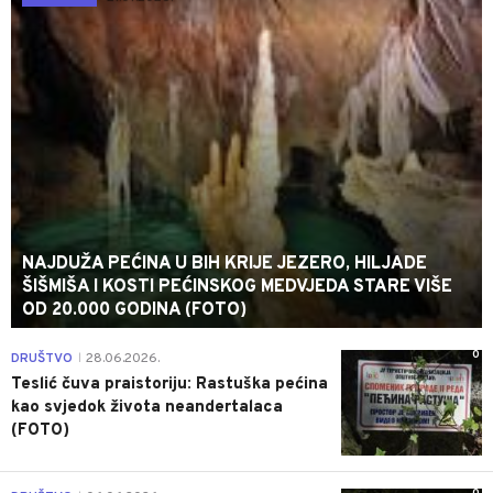
NAJDUŽA PEĆINA U BIH KRIJE JEZERO, HILJADE
ŠIŠMIŠA I KOSTI PEĆINSKOG MEDVJEDA STARE VIŠE
OD 20.000 GODINA (FOTO)
0
DRUŠTVO
28.06.2026.
|
Teslić čuva praistoriju: Rastuška pećina
kao svjedok života neandertalaca
(FOTO)