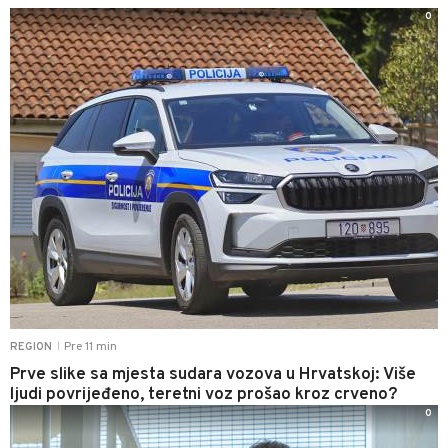
0
Pre 11 min
REGION
|
Prve slike sa mjesta sudara vozova u Hrvatskoj: Više
ljudi povrijeđeno, teretni voz prošao kroz crveno?
0