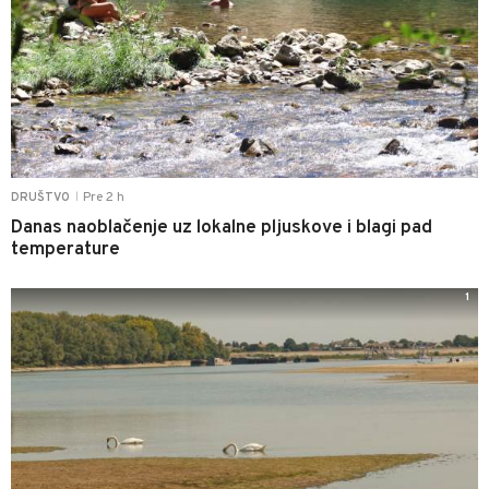
Pre 2 h
DRUŠTVO
|
Danas naoblačenje uz lokalne pljuskove i blagi pad
temperature
1