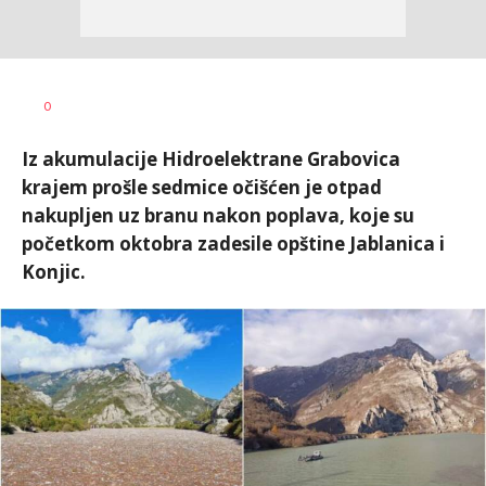
Dušan
AUTOR
0
Volaš
Iz akumulacije Hidroelektrane Grabovica
krajem prošle sedmice očišćen je otpad
nakupljen uz branu nakon poplava, koje su
početkom oktobra zadesile opštine Jablanica i
Konjic.