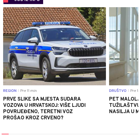
0
REGION
Pre 11 min
DRUŠTVO
Pre 1
|
|
PRVE SLIKE SA MJESTA SUDARA
PET MALOLJ
VOZOVA U HRVATSKOJ: VIŠE LJUDI
TUŽILAŠTVU
POVRIJEĐENO, TERETNI VOZ
NASILJA U 
PROŠAO KROZ CRVENO?