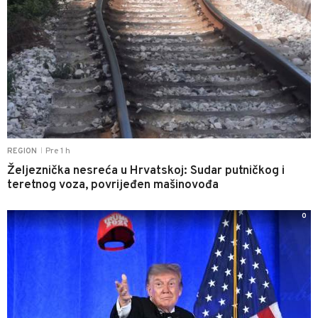
Pre 1 h
REGION
|
Željeznička nesreća u Hrvatskoj: Sudar putničkog i
teretnog voza, povrijeđen mašinovođa
0