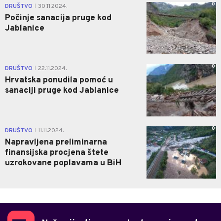
0
DRUŠTVO
30.11.2024.
|
Počinje sanacija pruge kod
Jablanice
0
DRUŠTVO
22.11.2024.
|
Hrvatska ponudila pomoć u
sanaciji pruge kod Jablanice
0
DRUŠTVO
11.11.2024.
|
Napravljena preliminarna
finansijska procjena štete
uzrokovane poplavama u BiH