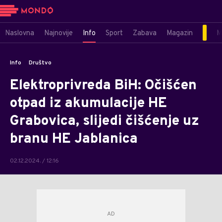
Naslovna
Najnovije
Info
Sport
Zabava
Magazin
M
Info
Društvo
Elektroprivreda BiH: Očišćen
otpad iz akumulacije HE
Grabovica, slijedi čišćenje uz
branu HE Jablanica
02.12.2024. / 12:16