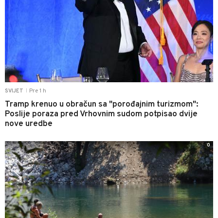
Pre 1 h
SVIJET
|
Tramp krenuo u obračun sa "porođajnim turizmom":
Poslije poraza pred Vrhovnim sudom potpisao dvije
nove uredbe
0