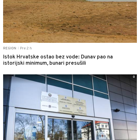
Pre 2 h
REGION
|
Istok Hrvatske ostao bez vode: Dunav pao na
istorijski minimum, bunari presušili
0