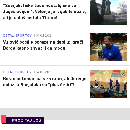
"Socijalističko čudo nostalgično za
Jugoslavijom": Velenje je izgubilo naziv,
ali je u duši ostalo Titovo!
1
OSTALI SPORTOVI
14.02.2021.
|
Vujović poslije poraza na debiju: Igrači
Borca kasno shvatili da mogu!
3
OSTALI SPORTOVI
14.02.2021.
|
Borac potonuo, pa se vratio, ali Gorenje
dolazi u Banjaluku sa "plus četiri"!
PROČITAJ JOŠ