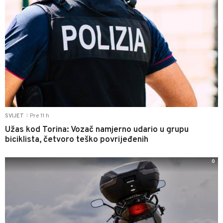
Pre 11 h
SVIJET
|
Užas kod Torina: Vozač namjerno udario u grupu
biciklista, četvoro teško povrijeđenih
0