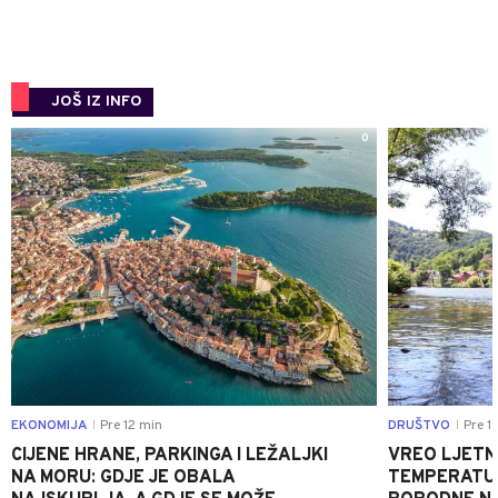
JOŠ IZ INFO
0
EKONOMIJA
Pre 12 min
DRUŠTVO
Pre 1
|
|
CIJENE HRANE, PARKINGA I LEŽALJKI
VREO LJETN
NA MORU: GDJE JE OBALA
TEMPERATUR