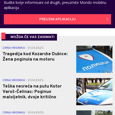
Budite bolje informisani od drugih, preuzmite Mondo mobilnu
aplikaciju
PREUZMI APLIKACIJU
MOŽDA ĆE VAS ZANIMATI
0
CRNA HRONIKA
21.04.2025.
|
Tragedija kod Kozarske Dubice:
Žena poginula na motoru
0
CRNA HRONIKA
21.04.2025.
|
Teška nesreća na putu Kotor
Varoš-Čelinac: Poginuo
maloljetnik, dvoje kritično
0
CRNA HRONIKA
19.04.2025.
|