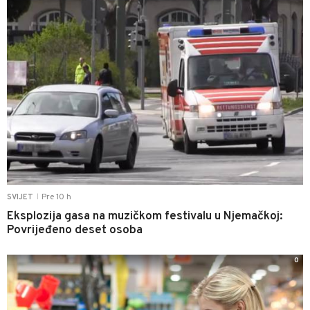
Pre 10 h
SVIJET
|
Eksplozija gasa na muzičkom festivalu u Njemačkoj:
Povrijeđeno deset osoba
0