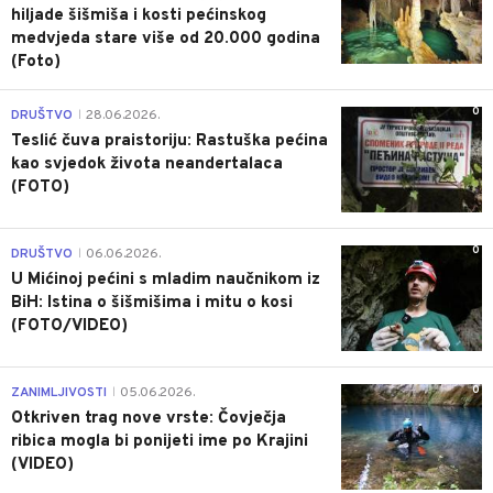
hiljade šišmiša i kosti pećinskog
medvjeda stare više od 20.000 godina
(Foto)
0
DRUŠTVO
28.06.2026.
|
Teslić čuva praistoriju: Rastuška pećina
kao svjedok života neandertalaca
(FOTO)
0
DRUŠTVO
06.06.2026.
|
U Mićinoj pećini s mladim naučnikom iz
BiH: Istina o šišmišima i mitu o kosi
(FOTO/VIDEO)
0
ZANIMLJIVOSTI
05.06.2026.
|
Otkriven trag nove vrste: Čovječja
ribica mogla bi ponijeti ime po Krajini
(VIDEO)