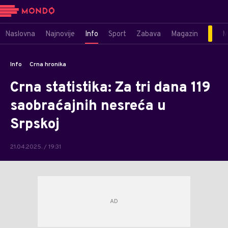
Naslovna
Najnovije
Info
Sport
Zabava
Magazin
M
Info
Crna hronika
Crna statistika: Za tri dana 119
saobraćajnih nesreća u
Srpskoj
21.04.2025. / 19:31