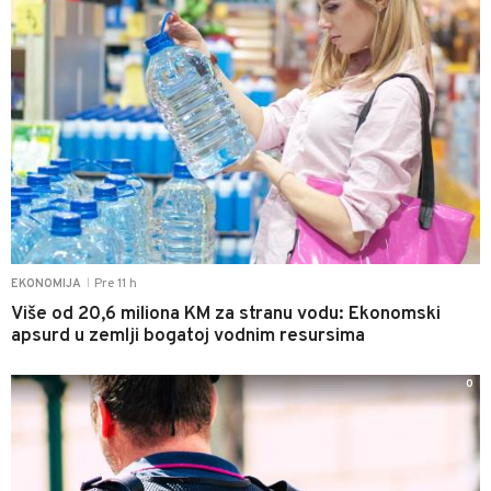
Pre 11 h
EKONOMIJA
|
Više od 20,6 miliona KM za stranu vodu: Ekonomski
apsurd u zemlji bogatoj vodnim resursima
0