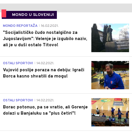
MONDO U SLOVENIJI
4
MONDO REPORTAŽA
16.02.2021.
|
"Socijalističko čudo nostalgično za
Jugoslavijom": Velenje je izgubilo naziv,
ali je u duši ostalo Titovo!
1
OSTALI SPORTOVI
14.02.2021.
|
Vujović poslije poraza na debiju: Igrači
Borca kasno shvatili da mogu!
3
OSTALI SPORTOVI
14.02.2021.
|
Borac potonuo, pa se vratio, ali Gorenje
dolazi u Banjaluku sa "plus četiri"!