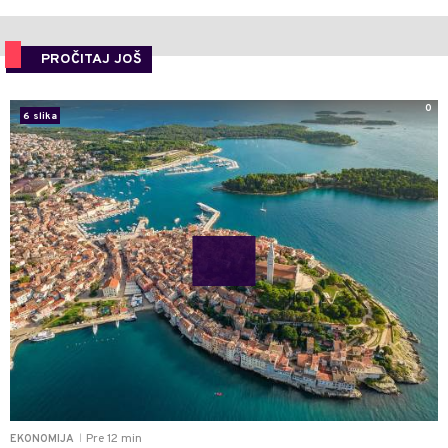
PROČITAJ JOŠ
0
6 slika
Pre 12 min
EKONOMIJA
|