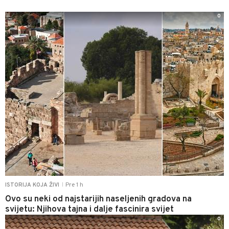
0
Pre 1 h
ISTORIJA KOJA ŽIVI
|
Ovo su neki od najstarijih naseljenih gradova na
svijetu: Njihova tajna i dalje fascinira svijet
0