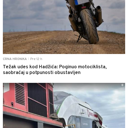
Pre 12 h
CRNA HRONIKA
|
Težak udes kod Hadžića: Poginuo motociklista,
saobraćaj u potpunosti obustavljen
0