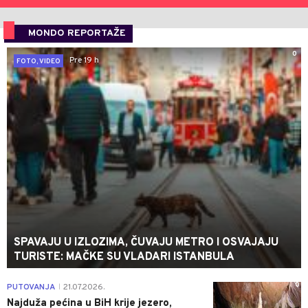
MONDO REPORTAŽE
0
Pre 19 h
FOTO, VIDEO
SPAVAJU U IZLOZIMA, ČUVAJU METRO I OSVAJAJU
TURISTE: MAČKE SU VLADARI ISTANBULA
0
PUTOVANJA
21.07.2026.
|
Najduža pećina u BiH krije jezero,