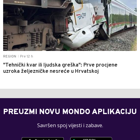
Pre 12 h
REGION
|
"Tehnički kvar ili ljudska greška": Prve procjene
uzroka željezničke nesreće u Hrvatskoj
PREUZMI NOVU MONDO APLIKACIJU
Savršen spoj vijesti i zabave.