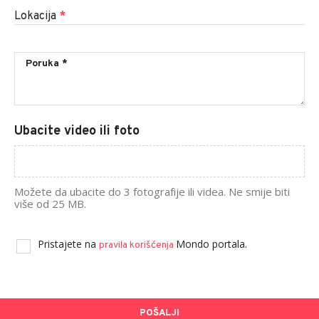
Lokacija
*
Ubacite video ili foto
Možete da ubacite do 3 fotografije ili videa. Ne smije biti
više od 25 MB.
Pristajete na
Mondo portala.
pravila korišćenja
POŠALJI