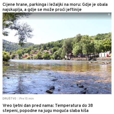
Cijene hrane, parkinga i ležaljki na moru: Gdje je obala
najskuplja, a gdje se može proći jeftinije
0
Pre 15 min
DRUŠTVO
|
Vreo ljetni dan pred nama: Temperatura do 38
stepeni, popodne na jugu moguća slaba kiša