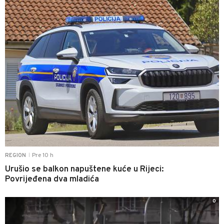
Pre 10 h
REGION
|
Urušio se balkon napuštene kuće u Rijeci:
Povrijeđena dva mladića
0