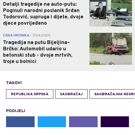
Detalji tragedije na auto-putu:
Poginuli narodni poslanik Srđan
Todorović, supruga i dijete, dvoje
djece povrijeđeno
0
CRNA HRONIKA
17.04.2025.
|
Tragedija na putu Bijeljina–
Brčko: Automobil udario u
betonski stub - dvoje mrtvih,
troje u bolnici
TAGOVI
REPUBLIKA SRPSKA
SAOBRAĆAJ
SAOBRAĆAJNA NESR
PODIJELI