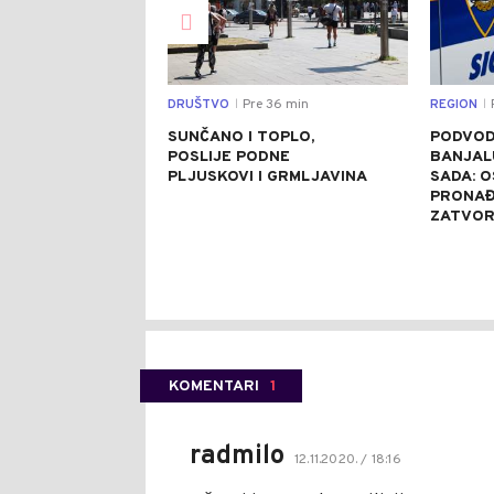
DRUŠTVO
Pre 36 min
REGION
|
|
SUNČANO I TOPLO,
PODVOD
POSLIJE PODNE
BANJAL
PLJUSKOVI I GRMLJAVINA
SADA: 
PRONAĐ
ZATVO
KOMENTARI
1
radmilo
12.11.2020. / 18:16