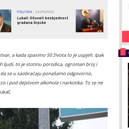
0
1
POLITIKA
23.09.2020.
|
Lukač: Očuvati bezbjednost
građana Srpske
stvar, a kada spasimo 50 života to je uspjeh. Ipak
 ljudi, to je stotinu porodica, ogroman broj i
 da se u saobraćaju ponašamo odgovorno,
o i pod dejstvom alkohola i narkotika. To se ne
Lukač.