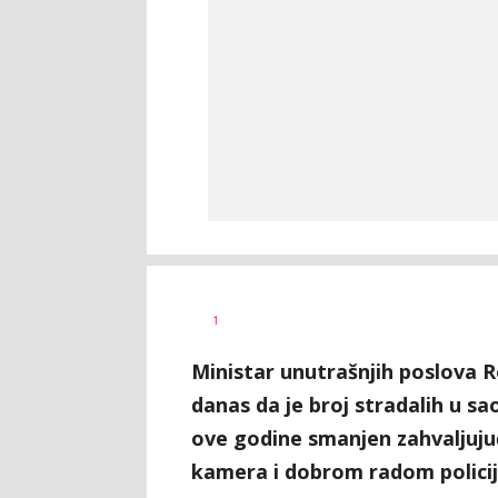
Vesna
AUTOR
1
Kerkez
Ministar unutrašnjih poslova 
danas da je broj stradalih u s
ove godine smanjen zahvaljuju
kamera i dobrom radom policij