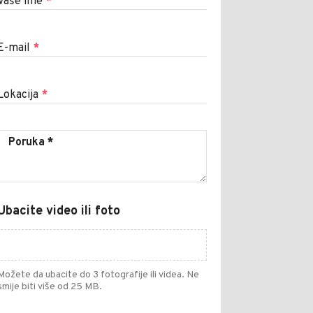
Vaše ime
*
E-mail
*
Lokacija
*
Ubacite video ili foto
Možete da ubacite do 3 fotografije ili videa. Ne
smije biti više od 25 MB.