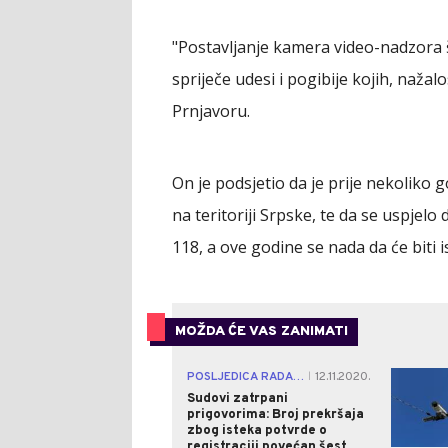
"Postavljanje kamera video-nadzora 
spriječe udesi i pogibije kojih, naža
Prnjavoru.
On je podsjetio da je prije nekoliko
na teritoriji Srpske, te da se uspjelo
118, a ove godine se nada da će biti i
MOŽDA ĆE VAS ZANIMATI
POSLJEDICA RADA NOVIH KAMERA
12.11.2020.
|
Sudovi zatrpani
prigovorima: Broj prekršaja
zbog isteka potvrde o
registraciji povećan šest