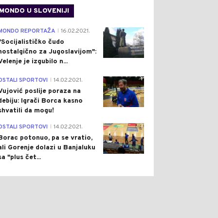
MONDO U SLOVENIJI
4
MONDO REPORTAŽA
16.02.2021.
|
"Socijalističko čudo
nostalgično za Jugoslavijom":
Velenje je izgubilo n...
1
OSTALI SPORTOVI
14.02.2021.
|
Vujović poslije poraza na
debiju: Igrači Borca kasno
shvatili da mogu!
3
OSTALI SPORTOVI
14.02.2021.
|
Borac potonuo, pa se vratio,
ali Gorenje dolazi u Banjaluku
sa "plus čet...