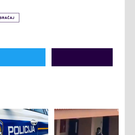
BRAĆAJ
0
0