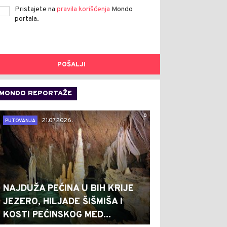
Pristajete na
pravila korišćenja
Mondo
portala.
POŠALJI
MONDO REPORTAŽE
0
21.07.2026.
PUTOVANJA
NAJDUŽA PEĆINA U BIH KRIJE
JEZERO, HILJADE ŠIŠMIŠA I
KOSTI PEĆINSKOG MED...