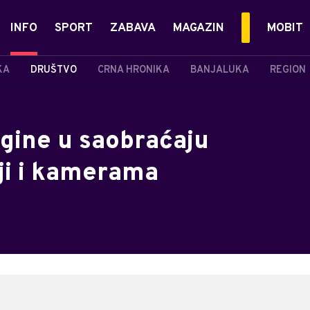
INFO
SPORT
ZABAVA
MAGAZIN
MOBIT
KA
DRUŠTVO
CRNA HRONIKA
BANJALUKA
REGION
 gine u saobraćaju
iji i kamerama