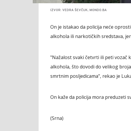
IZVOR: VEDRA ŠEVČUK, MONDO.BA
On je istakao da policija neće opros
alkohola ili narkotičkih sredstava, je
"Nažalost svaki četvrti ili peti vozač
alkohola, što dovodi do velikog broj
smrtnim posljedicama", rekao je Luka
On kaže da policija mora preduzeti sve
(Srna)