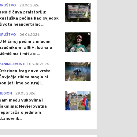
0
DRUŠTVO
28.06.2026.
|
Teslić čuva praistoriju:
Rastuška pećina kao svjedok
života neandertalac...
0
DRUŠTVO
06.06.2026.
|
U Mićinoj pećini s mladim
naučnikom iz BiH: Istina o
šišmišima i mitu o ...
0
ZANIMLJIVOSTI
05.06.2026.
|
Otkriven trag nove vrste:
Čovječja ribica mogla bi
ponijeti ime po Kraji...
0
REGION
29.05.2026.
|
Sam među vukovima i
šakalima: Nevjerovatna
reportaža o jedinom
stanovnik...