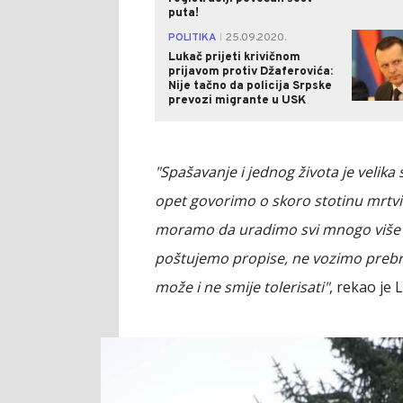
puta!
POLITIKA
25.09.2020.
|
Lukač prijeti krivičnom
prijavom protiv Džaferovića:
Nije tačno da policija Srpske
prevozi migrante u USK
"Spašavanje i jednog života je velika 
opet govorimo o skoro stotinu mrtvih
moramo da uradimo svi mnogo više
poštujemo propise, ne vozimo prebrz
može i ne smije tolerisati"
, rekao je 