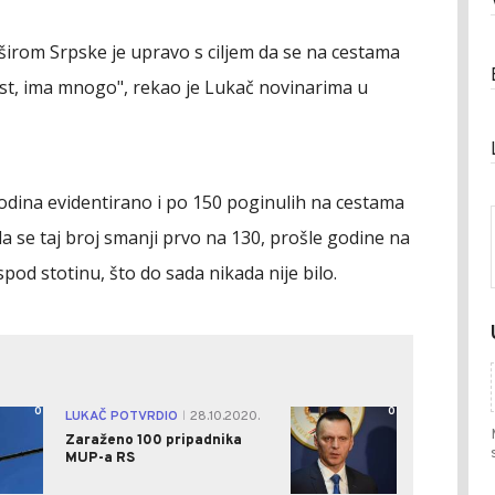
širom Srpske je upravo s ciljem da se na cestama
lost, ima mnogo", rekao je Lukač novinarima u
 godina evidentirano i po 150 poginulih na cestama
 da se taj broj smanji prvo na 130, prošle godine na
spod stotinu, što do sada nikada nije bilo.
0
0
LUKAČ POTVRDIO
28.10.2020.
|
Zaraženo 100 pripadnika
MUP-a RS