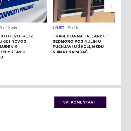
Pre 40 min
SVIJET
Pre 1 h
SVIJ
|
IO DJEVOJKE IZ
TRAGEDIJA NA TAJLANDU:
DVA
UKE I NOVOG
SEDMORO POGINULIH U
FEN
OSUĐENIK
PUCNJAVI U ŠKOLI, MEĐU
GLO
EN MRTAV U
NJIMA I NAPADAČ
PRE
RU
ZIM
SVI KOMENTARI