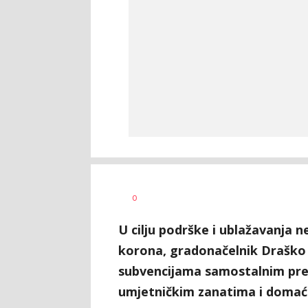
Nikolina
AUTOR
0
Damjanić
U cilju podrške i ublažavanja n
korona, gradonačelnik Draško S
subvencijama samostalnim pre
umjetničkim zanatima i domać