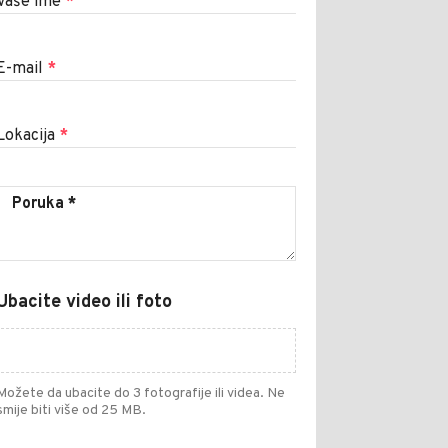
Vaše ime
*
E-mail
*
Lokacija
*
Ubacite video ili foto
Možete da ubacite do 3 fotografije ili videa. Ne
smije biti više od 25 MB.