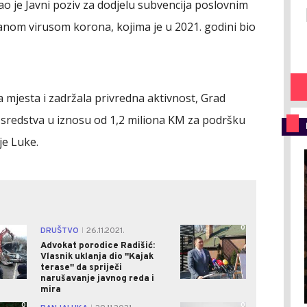
o je Javni poziv za dodjelu subvencija poslovnim
nom virusom korona, kojima je u 2021. godini bio
a mjesta i zadržala privredna aktivnost, Grad
 sredstva u iznosu od 1,2 miliona KM za podršku
je Luke.
0
0
DRUŠTVO
26.11.2021.
|
Advokat porodice Radišić:
Vlasnik uklanja dio ''Kajak
terase'' da spriječi
narušavanje javnog reda i
mira
0
0