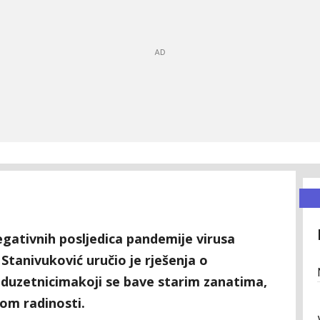
egativnih posljedica pandemije virusa
tanivuković uručio je rješenja o
duzetnicimakoji se bave starim zanatima,
om radinosti.