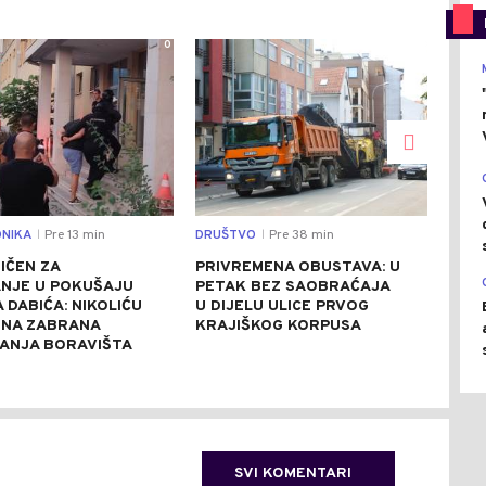
0
0
NIKA
Pre 13 min
DRUŠTVO
Pre 38 min
REGI
|
|
IČEN ZA
PRIVREMENA OBUSTAVA: U
NEZ
NJE U POKUŠAJU
PETAK BEZ SAOBRAĆAJA
KAT
 DABIĆA: NIKOLIĆU
U DIJELU ULICE PRVOG
ZAS
NA ZABRANA
KRAJIŠKOG KORPUSA
POŽ
ANJA BORAVIŠTA
PEŠ
SVI KOMENTARI