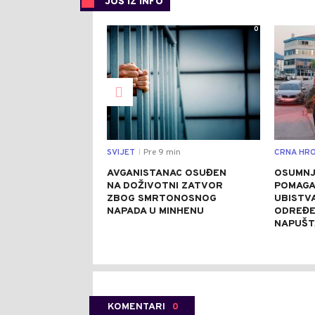
JOŠ IZ INFO
0
SVIJET
Pre 9 min
CRNA HRO
|
AVGANISTANAC OSUĐEN
OSUMNJ
NA DOŽIVOTNI ZATVOR
POMAGA
ZBOG SMRTONOSNOG
UBISTVA
NAPADA U MINHENU
ODREĐE
NAPUŠT
KOMENTARI
0