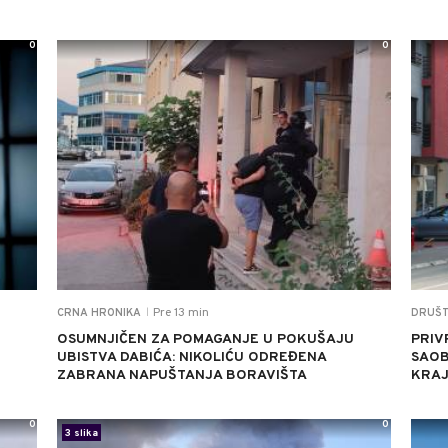
0
0
Pre 13 min
CRNA HRONIKA
DRUŠ
|
OSUMNJIČEN ZA POMAGANJE U POKUŠAJU
PRIV
UBISTVA DABIĆA: NIKOLIĆU ODREĐENA
SAOB
ZABRANA NAPUŠTANJA BORAVIŠTA
KRAJ
0
0
3 slika