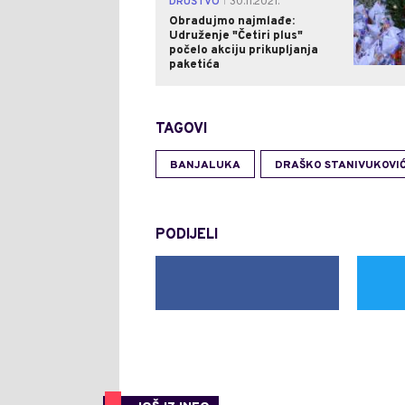
DRUŠTVO
30.11.2021.
|
Obradujmo najmlađe:
Udruženje "Četiri plus"
počelo akciju prikupljanja
paketića
TAGOVI
BANJALUKA
DRAŠKO STANIVUKOVI
PODIJELI