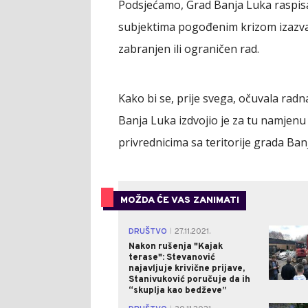
Podsjećamo, Grad Banja Luka raspisa
subjektima pogođenim krizom izazva
zabranjen ili ograničen rad.
Kako bi se, prije svega, očuvala radn
Banja Luka izdvojio je za tu namjenu
privrednicima sa teritorije grada Ban
MOŽDA ĆE VAS ZANIMATI
DRUŠTVO
27.11.2021.
|
Nakon rušenja "Kajak
terase": Stevanović
najavljuje krivične prijave,
Stanivuković poručuje da ih
“skuplja kao bedževe”