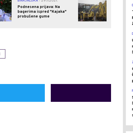
BANJALUKA
29.11.2021.
|
Podnesena prijava: Na
bagerima ispred "Kajaka"
probušene gume
Ć