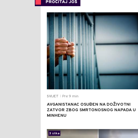
PROČITAJ JOŠ
Pre 9 min
SVIJET
|
AVGANISTANAC OSUĐEN NA DOŽIVOTNI
ZATVOR ZBOG SMRTONOSNOG NAPADA U
MINHENU
3 slika