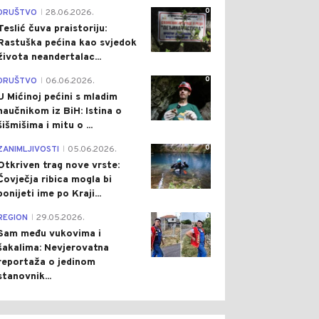
0
DRUŠTVO
28.06.2026.
|
Teslić čuva praistoriju:
Rastuška pećina kao svjedok
života neandertalac...
0
DRUŠTVO
06.06.2026.
|
U Mićinoj pećini s mladim
naučnikom iz BiH: Istina o
šišmišima i mitu o ...
0
ZANIMLJIVOSTI
05.06.2026.
|
Otkriven trag nove vrste:
Čovječja ribica mogla bi
ponijeti ime po Kraji...
0
REGION
29.05.2026.
|
Sam među vukovima i
šakalima: Nevjerovatna
reportaža o jedinom
stanovnik...