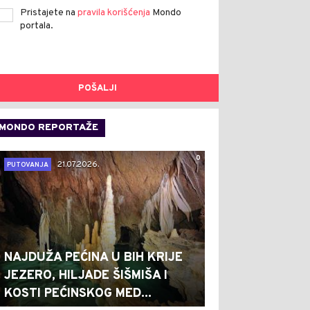
Pristajete na
pravila korišćenja
Mondo
portala.
POŠALJI
MONDO REPORTAŽE
0
21.07.2026.
PUTOVANJA
NAJDUŽA PEĆINA U BIH KRIJE
JEZERO, HILJADE ŠIŠMIŠA I
KOSTI PEĆINSKOG MED...