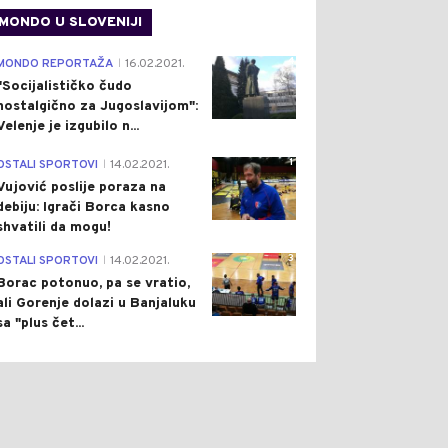
MONDO U SLOVENIJI
0
0
4
MONDO REPORTAŽA
16.02.2021.
|
"Socijalističko čudo
nostalgično za Jugoslavijom":
Velenje je izgubilo n...
1
OSTALI SPORTOVI
14.02.2021.
|
Vujović poslije poraza na
debiju: Igrači Borca kasno
ON
Pre 53 min
REGION
Pre 2 h
|
|
shvatili da mogu!
APAMĆENA
KATASTROFALAN POŽAR
3
OSTALI SPORTOVI
14.02.2021.
ASTROFA:
"GUTA" DELIBLATSKU
|
TRAŠUJUĆI SNIMCI
PEŠČARU: CIJELO SELO
Borac potonuo, pa se vratio,
ARA U DELIBLATSKOJ
EVAKUISANO
ali Gorenje dolazi u Banjaluku
ČARI (VIDEO)
sa "plus čet...