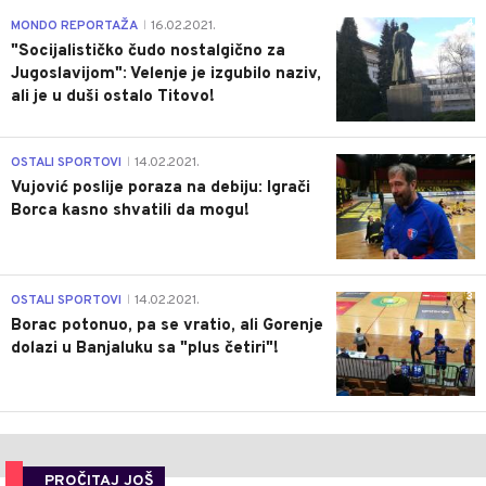
4
MONDO REPORTAŽA
16.02.2021.
|
"Socijalističko čudo nostalgično za
Jugoslavijom": Velenje je izgubilo naziv,
ali je u duši ostalo Titovo!
1
OSTALI SPORTOVI
14.02.2021.
|
Vujović poslije poraza na debiju: Igrači
Borca kasno shvatili da mogu!
3
OSTALI SPORTOVI
14.02.2021.
|
Borac potonuo, pa se vratio, ali Gorenje
dolazi u Banjaluku sa "plus četiri"!
PROČITAJ JOŠ