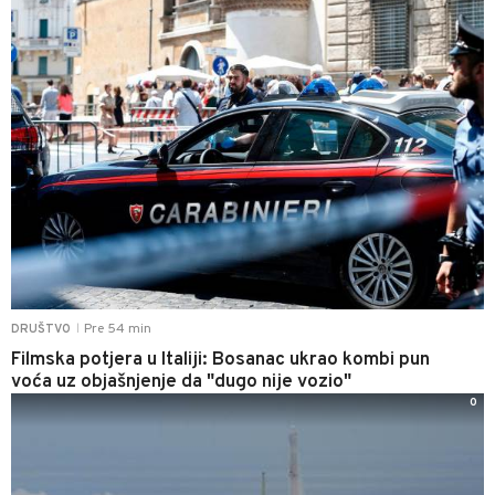
Pre 54 min
DRUŠTVO
|
Filmska potjera u Italiji: Bosanac ukrao kombi pun
voća uz objašnjenje da "dugo nije vozio"
0