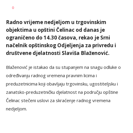
Dušan
AUTOR
0
Volaš
Radno vrijeme nedjeljom u trgovinskim
objektima u opštini Čelinac od danas je
ograničeno do 14.30 časova, rekao je Srni
načelnik opštinskog Odjeljenja za privredu i
društvene djelatnosti Slaviša Blaženović.
Blaženović je istakao da su stupanjem na snagu odluke o
određivanju radnog vremena pravnim licima i
preduzetnicima koji obavljaju trgovinsku, ugostiteljsku i
zanatsko-preduzetničku djelatnost na području opštine
Čelinac stečeni uslovi za skraćenje radnog vremena
nedjeljom.