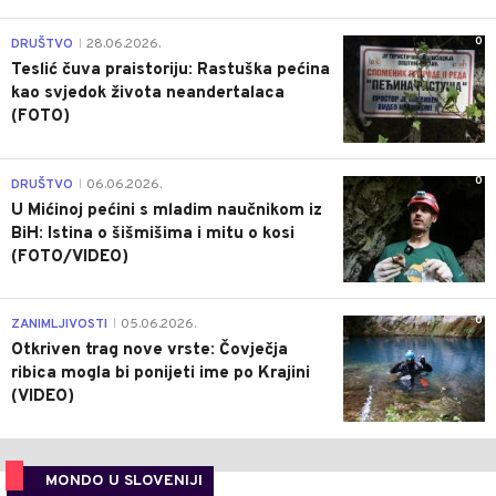
0
DRUŠTVO
28.06.2026.
|
Teslić čuva praistoriju: Rastuška pećina
kao svjedok života neandertalaca
(FOTO)
0
DRUŠTVO
06.06.2026.
|
U Mićinoj pećini s mladim naučnikom iz
BiH: Istina o šišmišima i mitu o kosi
(FOTO/VIDEO)
0
ZANIMLJIVOSTI
05.06.2026.
|
Otkriven trag nove vrste: Čovječja
ribica mogla bi ponijeti ime po Krajini
(VIDEO)
MONDO U SLOVENIJI