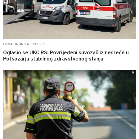
Pre 2 h
CRNA HRONIKA
|
Oglasio se UKC RS: Povrijeđeni suvozač iz nesreće u
Potkozarju stabilnog zdravstvenog stanja
0