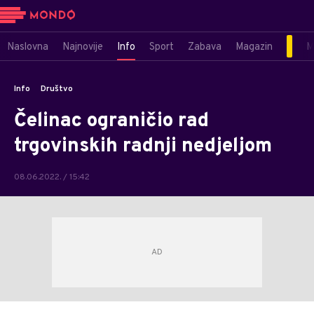
Naslovna
Najnovije
Info
Sport
Zabava
Magazin
M
Info
Društvo
Čelinac ograničio rad
trgovinskih radnji nedjeljom
08.06.2022. / 15:42