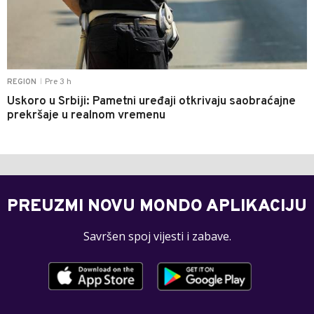
Pre 3 h
REGION
|
Uskoro u Srbiji: Pametni uređaji otkrivaju saobraćajne
prekršaje u realnom vremenu
PREUZMI NOVU MONDO APLIKACIJU
Savršen spoj vijesti i zabave.