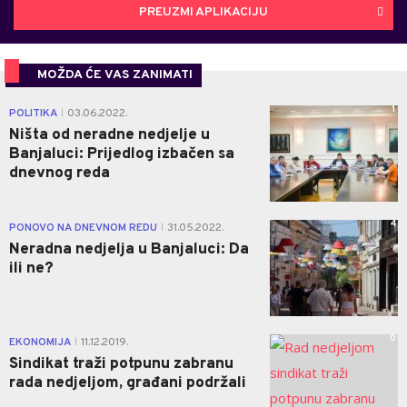
PREUZMI APLIKACIJU
MOŽDA ĆE VAS ZANIMATI
1
POLITIKA
03.06.2022.
|
Ništa od neradne nedjelje u
Banjaluci: Prijedlog izbačen sa
dnevnog reda
4
PONOVO NA DNEVNOM REDU
31.05.2022.
|
Neradna nedjelja u Banjaluci: Da
ili ne?
0
EKONOMIJA
11.12.2019.
|
Sindikat traži potpunu zabranu
rada nedjeljom, građani podržali