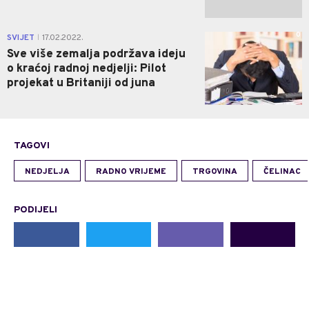
0
SVIJET
17.02.2022.
|
Sve više zemalja podržava ideju
o kraćoj radnoj nedjelji: Pilot
projekat u Britaniji od juna
TAGOVI
NEDJELJA
RADNO VRIJEME
TRGOVINA
ČELINAC
PODIJELI