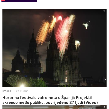
0
Pre 15 min
SVIJET
|
Horor na festivalu vatrometa u Španiji: Projektil
skrenuo među publiku, povrijeđeno 27 ljudi (Video)
0