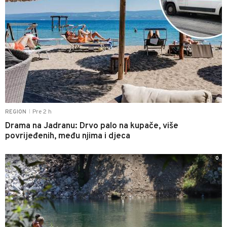
Pre 2 h
REGION
|
Drama na Jadranu: Drvo palo na kupače, više
povrijeđenih, među njima i djeca
0