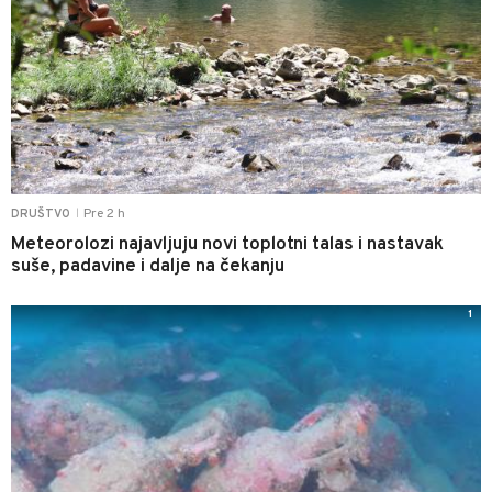
Pre 2 h
DRUŠTVO
|
Meteorolozi najavljuju novi toplotni talas i nastavak
suše, padavine i dalje na čekanju
1