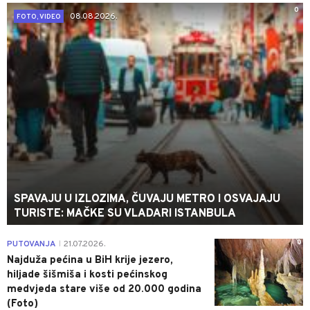
0
08.08.2026.
FOTO, VIDEO
SPAVAJU U IZLOZIMA, ČUVAJU METRO I OSVAJAJU
TURISTE: MAČKE SU VLADARI ISTANBULA
0
PUTOVANJA
21.07.2026.
|
Najduža pećina u BiH krije jezero,
hiljade šišmiša i kosti pećinskog
medvjeda stare više od 20.000 godina
(Foto)