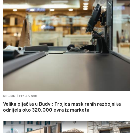
Pre 45 min
REGION
|
Velika pljačka u Budvi: Trojica maskiranih razbojnika
odnijela oko 320.000 evra iz marketa
0