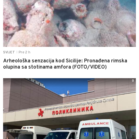
Pre 2 h
SVIJET
|
Arheološka senzacija kod Sicilije: Pronađena rimska
olupina sa stotinama amfora (FOTO/VIDEO)
0