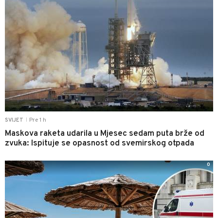
Pre 1 h
SVIJET
|
Maskova raketa udarila u Mjesec sedam puta brže od
zvuka: Ispituje se opasnost od svemirskog otpada
0