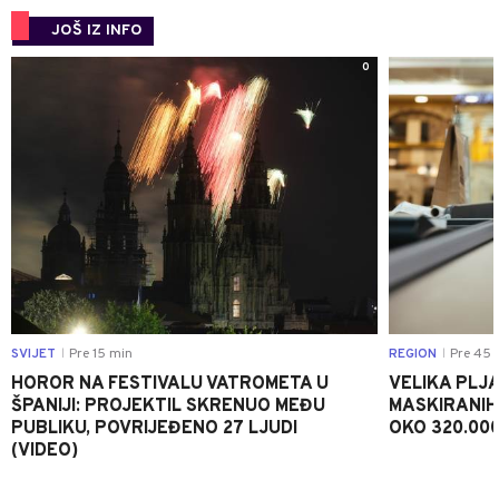
JOŠ IZ INFO
0
SVIJET
Pre 15 min
REGION
Pre 45 
|
|
HOROR NA FESTIVALU VATROMETA U
VELIKA PLJA
ŠPANIJI: PROJEKTIL SKRENUO MEĐU
MASKIRANIH
PUBLIKU, POVRIJEĐENO 27 LJUDI
OKO 320.00
(VIDEO)