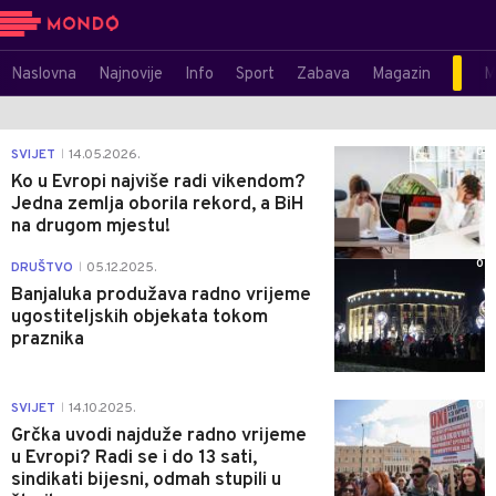
Naslovna
Najnovije
Info
Sport
Zabava
Magazin
M
0
SVIJET
14.05.2026.
|
Ko u Evropi najviše radi vikendom?
Jedna zemlja oborila rekord, a BiH
na drugom mjestu!
0
DRUŠTVO
05.12.2025.
|
Banjaluka produžava radno vrijeme
ugostiteljskih objekata tokom
praznika
0
SVIJET
14.10.2025.
|
Grčka uvodi najduže radno vrijeme
u Evropi? Radi se i do 13 sati,
sindikati bijesni, odmah stupili u