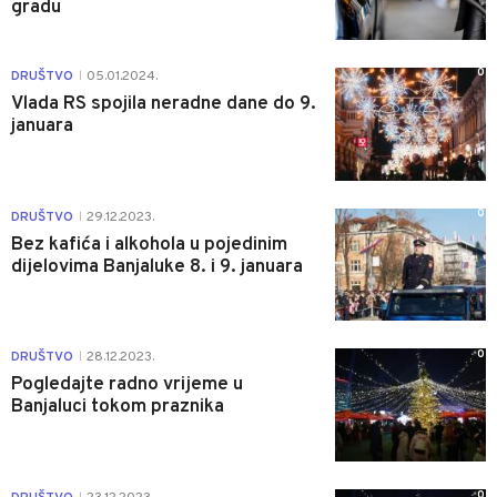
gradu
0
DRUŠTVO
05.01.2024.
|
Vlada RS spojila neradne dane do 9.
januara
0
DRUŠTVO
29.12.2023.
|
Bez kafića i alkohola u pojedinim
dijelovima Banjaluke 8. i 9. januara
0
DRUŠTVO
28.12.2023.
|
Pogledajte radno vrijeme u
Banjaluci tokom praznika
0