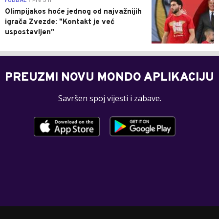
FUDBAL
Pre 5 h
|
Olimpijakos hoće jednog od najvažnijih
igrača Zvezde: "Kontakt je već
uspostavljen"
PREUZMI NOVU MONDO APLIKACIJU
Savršen spoj vijesti i zabave.