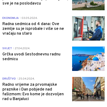
sve je na poslodavcu
0
EKONOMIJA
03.05.2024.
|
Radna sedmica od 4 dana: Ove
zemlje su je isprobale i više se ne
vraćaju na staro
0
SVIJET
27.04.2024.
|
Grčka uvodi šestodnevnu radnu
sedmicu
0
DRUŠTVO
25.04.2024.
|
Radno vrijeme za prvomajske
praznike i Dan pobjede nad
fašizmom: Evo kome je dozvoljen
rad u Banjaluci