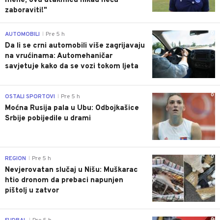
mene, ovu utakmicu nikad neću
zaboraviti!"
0
AUTOMOBILI
Pre 5 h
|
Da li se crni automobili više zagrijavaju
na vrućinama: Automehaničar
savjetuje kako da se vozi tokom ljeta
0
OSTALI SPORTOVI
Pre 5 h
|
Moćna Rusija pala u Ubu: Odbojkašice
Srbije pobijedile u drami
0
REGION
Pre 5 h
|
Nevjerovatan slučaj u Nišu: Muškarac
htio dronom da prebaci napunjen
pištolj u zatvor
0