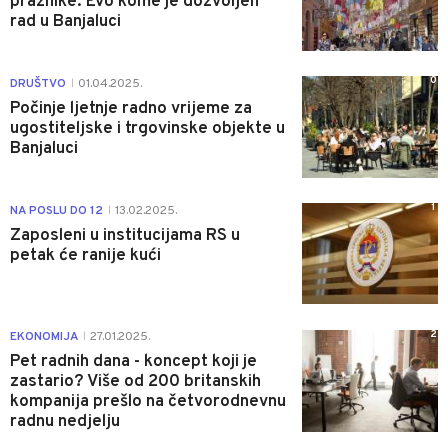
praznike: Evo kome je dozvoljen
rad u Banjaluci
0
DRUŠTVO
01.04.2025.
|
Počinje ljetnje radno vrijeme za
ugostiteljske i trgovinske objekte u
Banjaluci
1
NA POSLU DO 12
13.02.2025.
|
Zaposleni u institucijama RS u
petak će ranije kući
2
EKONOMIJA
27.01.2025.
|
Pet radnih dana - koncept koji je
zastario? Više od 200 britanskih
kompanija prešlo na četvorodnevnu
radnu nedjelju