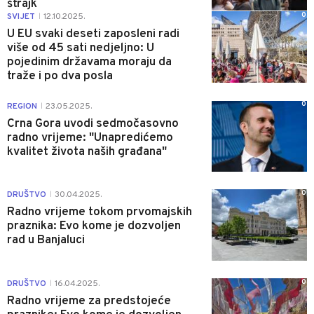
štrajk
0
SVIJET
12.10.2025.
|
U EU svaki deseti zaposleni radi
više od 45 sati nedjeljno: U
pojedinim državama moraju da
traže i po dva posla
0
REGION
23.05.2025.
|
Crna Gora uvodi sedmočasovno
radno vrijeme: "Unapredićemo
kvalitet života naših građana"
0
DRUŠTVO
30.04.2025.
|
Radno vrijeme tokom prvomajskih
praznika: Evo kome je dozvoljen
rad u Banjaluci
0
DRUŠTVO
16.04.2025.
|
Radno vrijeme za predstojeće