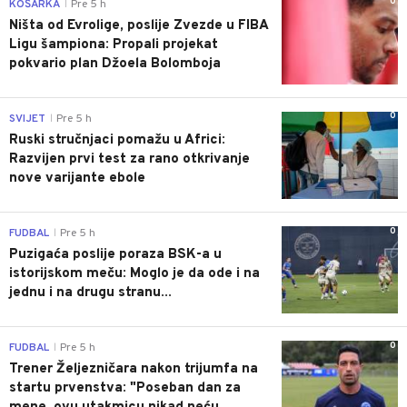
0
KOŠARKA
Pre 5 h
|
Ništa od Evrolige, poslije Zvezde u FIBA
Ligu šampiona: Propali projekat
pokvario plan Džoela Bolomboja
0
SVIJET
Pre 5 h
|
Ruski stručnjaci pomažu u Africi:
Razvijen prvi test za rano otkrivanje
nove varijante ebole
0
FUDBAL
Pre 5 h
|
Puzigaća poslije poraza BSK-a u
istorijskom meču: Moglo je da ode i na
jednu i na drugu stranu...
0
FUDBAL
Pre 5 h
|
Trener Željezničara nakon trijumfa na
startu prvenstva: "Poseban dan za