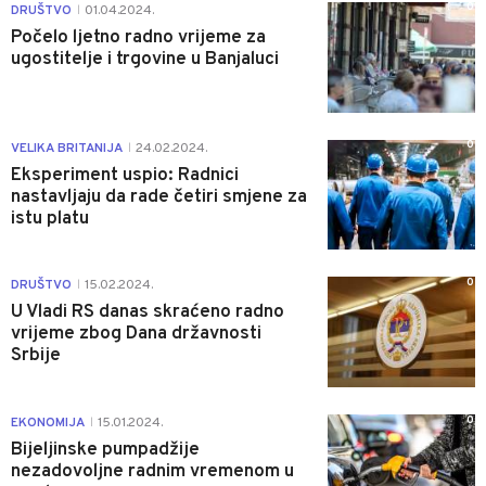
0
DRUŠTVO
01.04.2024.
|
Počelo ljetno radno vrijeme za
ugostitelje i trgovine u Banjaluci
0
VELIKA BRITANIJA
24.02.2024.
|
Eksperiment uspio: Radnici
nastavljaju da rade četiri smjene za
istu platu
0
DRUŠTVO
15.02.2024.
|
U Vladi RS danas skraćeno radno
vrijeme zbog Dana državnosti
Srbije
0
EKONOMIJA
15.01.2024.
|
Bijeljinske pumpadžije
nezadovoljne radnim vremenom u