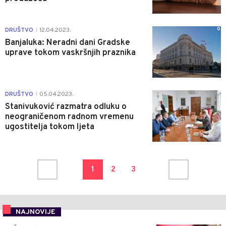
0
DRUŠTVO
12.04.2023.
|
Banjaluka: Neradni dani Gradske
uprave tokom vaskršnjih praznika
0
DRUŠTVO
05.04.2023.
|
Stanivuković razmatra odluku o
neograničenom radnom vremenu
ugostitelja tokom ljeta
1
2
3
NAJNOVIJE