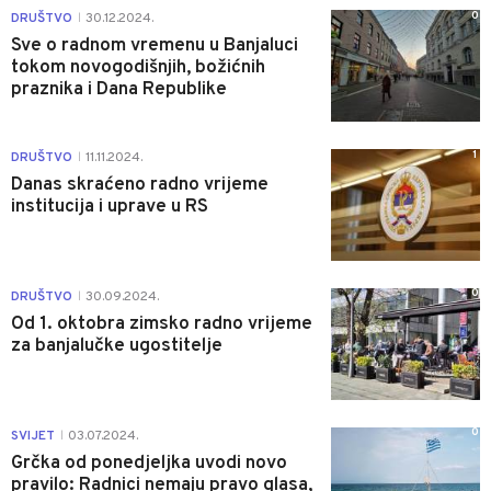
0
DRUŠTVO
30.12.2024.
|
Sve o radnom vremenu u Banjaluci
tokom novogodišnjih, božićnih
praznika i Dana Republike
1
DRUŠTVO
11.11.2024.
|
Danas skraćeno radno vrijeme
institucija i uprave u RS
0
DRUŠTVO
30.09.2024.
|
Od 1. oktobra zimsko radno vrijeme
za banjalučke ugostitelje
0
SVIJET
03.07.2024.
|
Grčka od ponedjeljka uvodi novo
pravilo: Radnici nemaju pravo glasa,