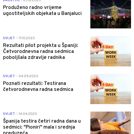
DRUŠTVO
23.12.2023.
|
Produženo radno vrijeme
ugostiteljskih objekata u Banjaluci
0
SVIJET
17.10.2023.
|
Rezultati pilot projekta u Španiji:
Četvorodnevna radna sedmica
poboljšala zdravlje radnika
0
SVIJET
04.09.2023.
|
Poznati rezultati: Testirana
četvorodnevna radna sedmica
1
SVIJET
14.04.2023.
|
Španija testira četiri radna dana u
sedmici: "Pioniri" mala i srednja
preduzeća