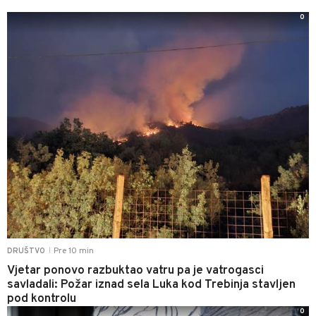
0
Pre 10 min
DRUŠTVO
|
Vjetar ponovo razbuktao vatru pa je vatrogasci
savladali: Požar iznad sela Luka kod Trebinja stavljen
pod kontrolu
0