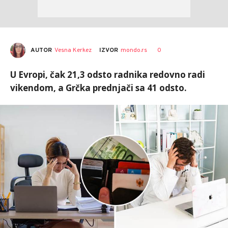
AUTOR
Vesna Kerkez
0
IZVOR
mondo.rs
U Evropi, čak 21,3 odsto radnika redovno radi
vikendom, a Grčka prednjači sa 41 odsto.