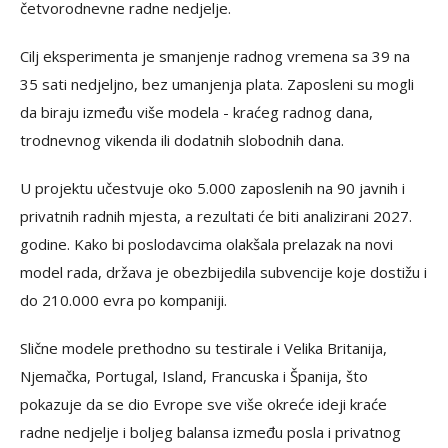
četvorodnevne radne nedjelje.
Cilj eksperimenta je smanjenje radnog vremena sa 39 na
35 sati nedjeljno, bez umanjenja plata. Zaposleni su mogli
da biraju između više modela - kraćeg radnog dana,
trodnevnog vikenda ili dodatnih slobodnih dana.
U projektu učestvuje oko 5.000 zaposlenih na 90 javnih i
privatnih radnih mjesta, a rezultati će biti analizirani 2027.
godine. Kako bi poslodavcima olakšala prelazak na novi
model rada, država je obezbijedila subvencije koje dostižu i
do 210.000 evra po kompaniji.
Slične modele prethodno su testirale i Velika Britanija,
Njemačka, Portugal, Island, Francuska i Španija, što
pokazuje da se dio Evrope sve više okreće ideji kraće
radne nedjelje i boljeg balansa između posla i privatnog