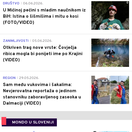
0
DRUŠTVO
06.06.2026.
|
U Mićinoj pećini s mladim naučnikom iz
BiH: Istina o šišmišima i mitu o kosi
(FOTO/VIDEO)
0
ZANIMLJIVOSTI
05.06.2026.
|
Otkriven trag nove vrste: Čovječja
ribica mogla bi ponijeti ime po Krajini
(VIDEO)
0
REGION
29.05.2026.
|
Sam među vukovima i šakalima:
Nevjerovatna reportaža o jedinom
stanovniku zaboravljenog zaseoka u
Dalmaciji (VIDEO)
MONDO U SLOVENIJI