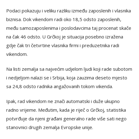
Podaci pokazuju i veliku razliku između zaposlenih i vlasnika
biznisa. Dok vikendom radi oko 18,5 odsto zaposlenih,
među samozaposlenima i poslodavcima taj procenat skače
na čak 46 odsto. U Grčkoj je situacija posebno izražena
gdje čak tri četvrtine vlasnika firmi i preduzetnika radi
vikendom.
Na listi zemalja sa najvećim udjelom ljudi koji rade subotom
i nedjeljom nalazi se i Srbija, koja zauzima deseto mjesto
sa 24,8 odsto radnika angažovanih tokom vikenda.
Ipak, rad vikendom ne znači automatski i duže ukupno
radno vrijeme. Međutim, kada je riječ o Grčkoj, statistika
potvrđuje da njeni građani generalno rade više sati nego
stanovnici drugih zemalja Evropske unije.