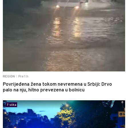
Pre 1 h
REGION
|
Povrijeđena žena tokom nevremena u Srbiji: Drvo
palo na nju, hitno prevezena u bolnicu
0
7 slika