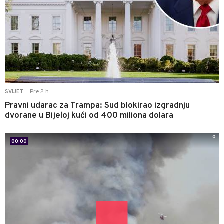
Pre 2 h
SVIJET
|
Pravni udarac za Trampa: Sud blokirao izgradnju
dvorane u Bijeloj kući od 400 miliona dolara
0
00:00