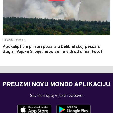
Pre 3 h
REGION
|
Apokaliptični prizori požara u Deliblatskoj peščari:
Stigla i Vojska Srbije, nebo se ne vidi od dima (Foto)
PREUZMI NOVU MONDO APLIKACIJU
Savršen spoj vijesti i zabave.