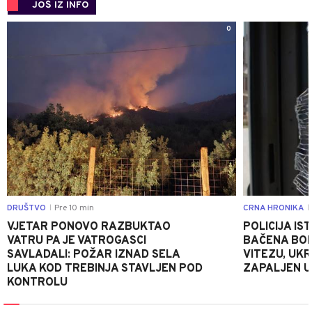
JOŠ IZ INFO
0
DRUŠTVO
Pre 10 min
CRNA HRONIKA
|
|
VJETAR PONOVO RAZBUKTAO
POLICIJA I
VATRU PA JE VATROGASCI
BAČENA BOM
SAVLADALI: POŽAR IZNAD SELA
VITEZU, UKR
LUKA KOD TREBINJA STAVLJEN POD
ZAPALJEN U
KONTROLU