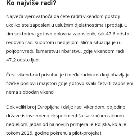
Ko najviše radi?
Najveća vjerovatnoća da ćete raditi vikendom postoji
ukoliko ste zaposleni u uslužnim djelatnostima i prodaji. U
tim sektorima gotovo polovina zaposlenih, čak 47,6 odsto,
redovno radi subotom i nedjeljom. Slična situacija je i u
poljoprivredi, šumarstvu i ribarstvu, gdje vikendom radi
47,2 odsto ljudi.
Čest vikend-rad prisutan je i među radnicima koji obavljaju
fizičke poslovi i majstori gdje gotovo svaki četvrti zaposleni
nema slobodan vikend.
Dok veliki broj Evropljana i dalje radi vikendom, pojedine
države istovremeno eksperimentišu sa kraćom radnom
nedjeljom. Jedan od najnovijih primjera je Poljska, koja je
tokom 2025. godine pokrenula pilot-projekat