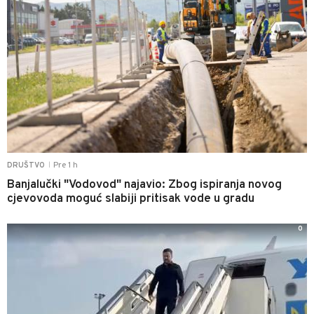
Pre 1 h
DRUŠTVO
|
Banjalučki "Vodovod" najavio: Zbog ispiranja novog
cjevovoda moguć slabiji pritisak vode u gradu
0