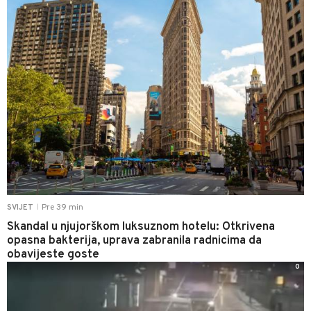
Pre 39 min
SVIJET
|
Skandal u njujorškom luksuznom hotelu: Otkrivena
opasna bakterija, uprava zabranila radnicima da
obavijeste goste
0