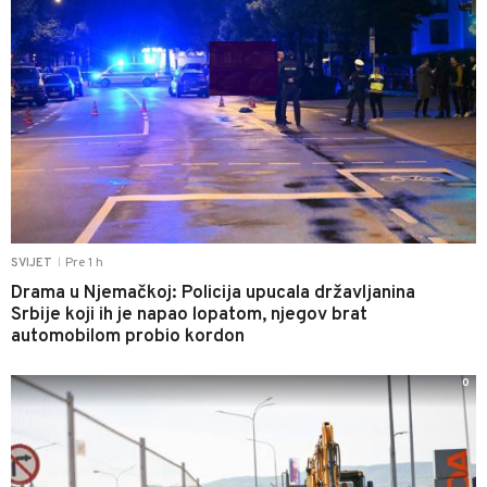
Pre 1 h
SVIJET
|
Drama u Njemačkoj: Policija upucala državljanina
Srbije koji ih je napao lopatom, njegov brat
automobilom probio kordon
0