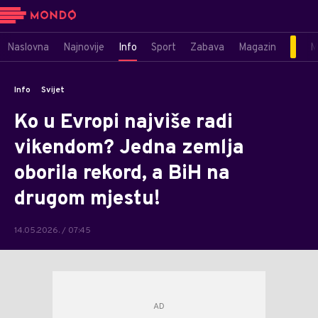
Naslovna
Najnovije
Info
Sport
Zabava
Magazin
M
Info
Svijet
Ko u Evropi najviše radi
vikendom? Jedna zemlja
oborila rekord, a BiH na
drugom mjestu!
14.05.2026. / 07:45