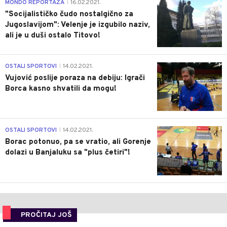
4
MONDO REPORTAŽA
16.02.2021.
|
"Socijalističko čudo nostalgično za
Jugoslavijom": Velenje je izgubilo naziv,
ali je u duši ostalo Titovo!
1
OSTALI SPORTOVI
14.02.2021.
|
Vujović poslije poraza na debiju: Igrači
Borca kasno shvatili da mogu!
3
OSTALI SPORTOVI
14.02.2021.
|
Borac potonuo, pa se vratio, ali Gorenje
dolazi u Banjaluku sa "plus četiri"!
PROČITAJ JOŠ