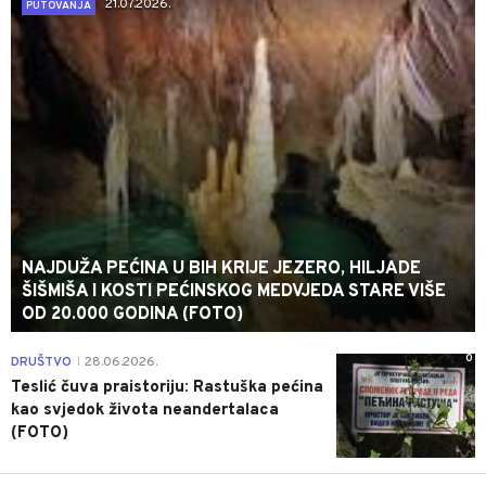
21.07.2026.
PUTOVANJA
NAJDUŽA PEĆINA U BIH KRIJE JEZERO, HILJADE
ŠIŠMIŠA I KOSTI PEĆINSKOG MEDVJEDA STARE VIŠE
OD 20.000 GODINA (FOTO)
0
DRUŠTVO
28.06.2026.
|
Teslić čuva praistoriju: Rastuška pećina
kao svjedok života neandertalaca
(FOTO)