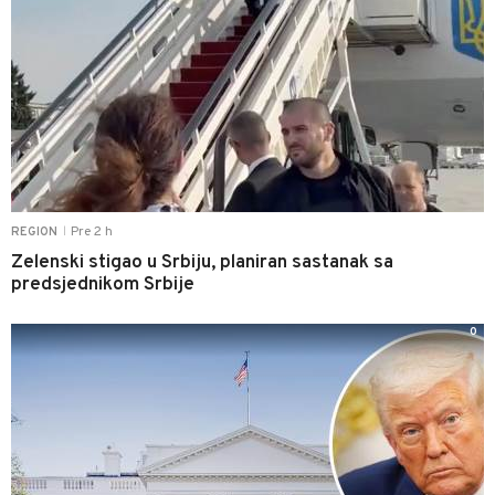
Pre 2 h
REGION
|
Zelenski stigao u Srbiju, planiran sastanak sa
predsjednikom Srbije
0