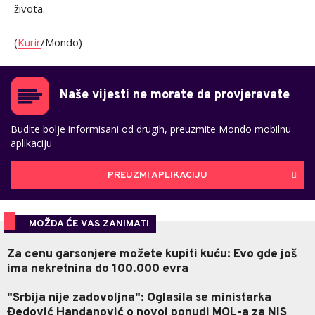
života.
(
Kurir
/Mondo)
Naše vijesti ne morate da provjeravate
Budite bolje informisani od drugih, preuzmite Mondo mobilnu
aplikaciju
PREUZMI APLIKACIJU
MOŽDA ĆE VAS ZANIMATI
Za cenu garsonjere možete kupiti kuću: Evo gde još
ima nekretnina do 100.000 evra
"Srbija nije zadovoljna": Oglasila se ministarka
Đedović Handanović o novoj ponudi MOL-a za NIS